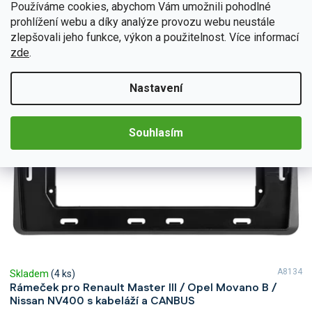
Značky
Používáme cookies, abychom Vám umožnili pohodlné
d
prohlížení webu a díky analýze provozu webu neustále
u
V
zlepšovali jeho funkce, výkon a použitelnost. Více informací
k
ý
zde
.
t
p
ů
i
Nastavení
s
p
r
Souhlasím
o
d
u
k
t
ů
A8134
Skladem
(4 ks)
Rámeček pro Renault Master III / Opel Movano B /
Nissan NV400 s kabeláží a CANBUS