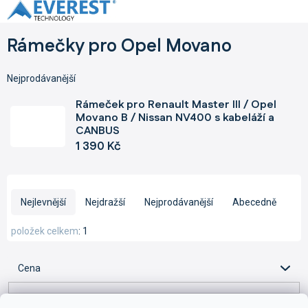
Přejít
na
obsah
Rámečky pro Opel Movano
Nejprodávanější
Rámeček pro Renault Master III / Opel
Movano B / Nissan NV400 s kabeláží a
CANBUS
1 390 Kč
Ř
a
Nejlevnější
Nejdražší
Nejprodávanější
Abecedně
z
e
položek celkem
1
n
í
Cena
p
r
o