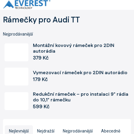
Přejít
na
obsah
Rámečky pro Audi TT
Nejprodávanější
Montážní kovový rámeček pro 2DIN
autorádia
379 Kč
Vymezovací rámeček pro 2DIN autorádio
179 Kč
Redukční rámeček – pro instalaci 9" rádia
do 10,1" rámečku
599 Kč
Ř
a
Nejlevnější
Nejdražší
Nejprodávanější
Abecedně