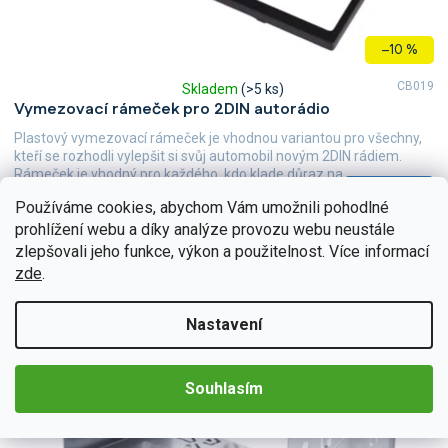
ů
–10 %
CB019
Skladem
(>5 ks)
Průměrné
Vymezovací rámeček pro 2DIN autorádio
hodnocení
produktu
Plastový vymezovací rámeček je vhodnou variantou pro všechny,
je
kteří se rozhodli vylepšit si svůj automobil novým 2DIN rádiem.
5,0
Rámeček je vhodný pro každého, kdo klade důraz na...
z
Do košíku
179 Kč
5
Používáme cookies, abychom Vám umožnili pohodlné
hvězdiček.
prohlížení webu a díky analýze provozu webu neustále
zlepšovali jeho funkce, výkon a použitelnost. Více informací
zde
.
Nastavení
Souhlasím