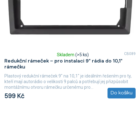
CB089
Skladem
(>5 ks)
Průměrné
Redukční rámeček – pro instalaci 9" rádia do 10,1"
hodnocení
rámečku
produktu
je
Plastový redukční rámeček 9" na 10,1" je ideálním řešením pro ty,
5,0
kteří mají autorádio o velikosti 9 palců a potřebují jej přizpůsobit
z
montážnímu otvoru rámečku určenému pro...
5
Do košíku
599 Kč
hvězdiček.