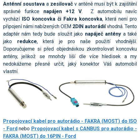
Anténní soustava
a
zesilovač
v anténě musí být k zajištění
správné funkce
napájen +12 V
. Z automobilu navíc
vychází
ISO koncovka či Fakra koncovka
, která není pro
připojení námi nabízených OEM
2DIN autorádií
vhodná. Tento
adaptér nám tedy bude sloužit jako
napáječ antény
a také
jako
redukce
, která je pro naše použití vhodnější.
Doporučujeme si před objednávkou zkontrolovat koncovku
antény, jelikož se mnohdy liší dle více hledisek a my
nedokážeme přesně určit, jaký konektor Váš automobil
vlastní.
Propojovací kabel pro autorádio - FAKRA (MOST) do ISO
- Ford
nebo
Propojovací kabel s CANBUS pro autorádio -
FAKRA (MOST) do 16PIN - Ford