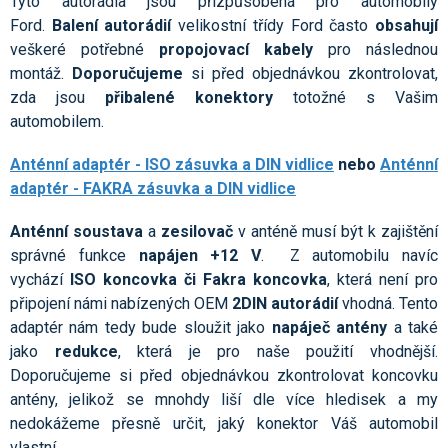
Tyto autorádia jsou přizpůsobená pro automobily
Ford.
Balení autorádií
velikostní třídy Ford často
obsahují
veškeré potřebné
propojovací kabely
pro následnou
montáž.
Doporučujeme
si před objednávkou zkontrolovat,
zda jsou
přibalené konektory
totožné s Vašim
automobilem.
Anténní adaptér - ISO zásuvka a DIN vidlice
nebo
Anténní
adaptér - FAKRA zásuvka a DIN vidlice
Anténní soustava
a
zesilovač
v anténě musí být k zajištění
správné funkce
napájen +12 V
. Z automobilu navíc
vychází
ISO koncovka či Fakra koncovka
, která není pro
připojení námi nabízených OEM
2DIN autorádií
vhodná. Tento
adaptér nám tedy bude sloužit jako
napáječ antény
a také
jako
redukce
, která je pro naše použití vhodnější.
Doporučujeme si před objednávkou zkontrolovat koncovku
antény, jelikož se mnohdy liší dle více hledisek a my
nedokážeme přesně určit, jaký konektor Váš automobil
vlastní.