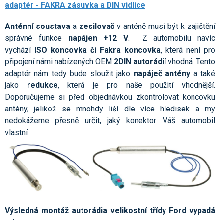
adaptér - FAKRA zásuvka a DIN vidlice
Anténní soustava
a
zesilovač
v anténě musí být k zajištění
správné funkce
napájen +12 V
. Z automobilu navíc
vychází
ISO koncovka či Fakra koncovka
, která není pro
připojení námi nabízených OEM
2DIN autorádií
vhodná. Tento
adaptér nám tedy bude sloužit jako
napáječ antény
a také
jako
redukce
, která je pro naše použití vhodnější.
Doporučujeme si před objednávkou zkontrolovat koncovku
antény, jelikož se mnohdy liší dle více hledisek a my
nedokážeme přesně určit, jaký konektor Váš automobil
vlastní.
Výsledná montáž autorádia velikostní třídy Ford vypadá