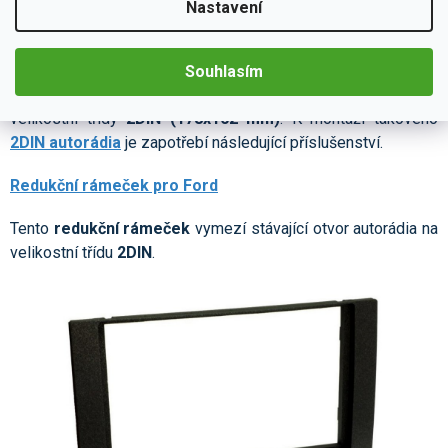
Nastavení
Souhlasím
3. Třetí varianta
je pořízení si standardního
autorádia
velikostní třídy
2DIN (178x102 mm)
. K montáži takového
2DIN autorádia
je zapotřebí následující příslušenství.
Redukční rámeček pro Ford
Tento
redukční rámeček
vymezí stávající otvor autorádia na
velikostní třídu
2DIN
.