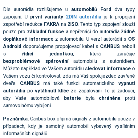
Dle autorádia rozlišujeme u
automobilů Ford
dva typy
zapojení. U
první varianty
2DIN autorádia
je k propojení
zapotřebí redukce
FAKRA
na
2ISO
. Tento typ zapojení slouží
pouze pro
základní funkce
a nepřenáší do autorádia
žádné
doplňkové informace
z automobilu. U verzí autorádií s
OS
Android
doporučujeme propojovací kabel s
CANBUS
neboli
s
řídicí jednotkou
, která zaručuje
bezproblémové spárování
automobilu s autorádiem.
Můžete například ve Vašem autorádiu
sledovat informace
o
Vašem vozu či kontrolovat, zda má Váš spolujezdec zavřené
dveře.
CANBUS
má také funkci automatického
vypnutí
autorádia
po
vytáhnutí klíče
ze zapalovaní. To je žádoucí,
aby Vaše automobilová
baterie
byla
chráněna
proti
samovolnému vybíjení.
Poznámka:
Canbus box přijímá signály z automobilu pouze v
případech, kdy je samotný automobil vybavený vysíláním
informačních signálů.