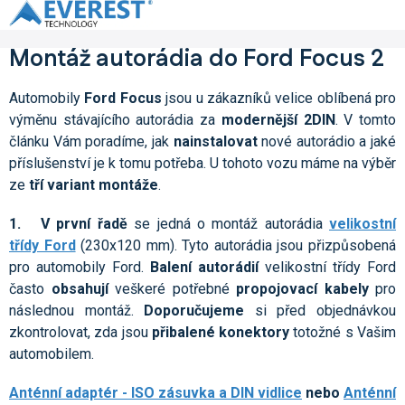
Přejít
na
obsah
Montáž autorádia do Ford Focus 2
Automobily
Ford Focus
jsou u zákazníků velice oblíbená pro
výměnu stávajícího autorádia za
modernější 2DIN
. V tomto
článku Vám poradíme, jak
nainstalovat
nové autorádio a jaké
příslušenství je k tomu potřeba. U tohoto vozu máme na výběr
ze
tří variant montáže
.
1. V první řadě
se jedná o montáž autorádia
velikostní
třídy Ford
(230x120 mm). Tyto autorádia jsou přizpůsobená
pro automobily Ford.
Balení autorádií
velikostní třídy Ford
často
obsahují
veškeré potřebné
propojovací kabely
pro
následnou montáž.
Doporučujeme
si před objednávkou
zkontrolovat, zda jsou
přibalené konektory
totožné s Vašim
automobilem.
Anténní adaptér - ISO zásuvka a DIN vidlice
nebo
Anténní