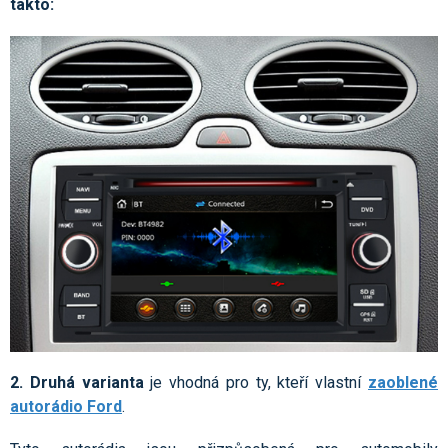
takto:
2. Druhá varianta
je vhodná pro ty, kteří vlastní
zaoblené
autorádio Ford
.