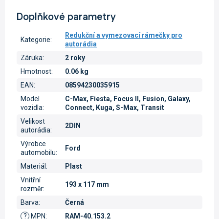
Doplňkové parametry
Redukční a vymezovací rámečky pro
Kategorie
:
autorádia
Záruka
:
2 roky
Hmotnost
:
0.06 kg
EAN
:
08594230035915
Model
C-Max, Fiesta, Focus II, Fusion, Galaxy,
vozidla
:
Connect, Kuga, S-Max, Transit
Velikost
2DIN
autorádia
:
Výrobce
Ford
automobilu
:
Materiál
:
Plast
Vnitřní
193 x 117 mm
rozměr
:
Barva
:
Černá
?
MPN
:
RAM-40.153.2