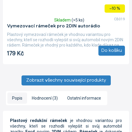
–10 %
CB019
Skladem
(>5 ks)
Průměrné
Vymezovací rámeček pro 2DIN autorádio
hodnocení
produktu
Plastový vymezovací rámeček je vhodnou variantou pro
je
všechny, kteří se rozhodli vylepšit si svůj automobil novým 2DIN
5,0
rádiem. Rámeček je vhodný pro každého, kdo klade důraz na...
z
Do košíku
179 Kč
5
hvězdiček.
Zobrazit všechny související produkty
Popis
Hodnocení (3)
Ostatní informace
Plastový redukční rámeček
je vhodnou variantou pro
všechny, kteří se rozhodli vylepšit si svůj automobil
značky
Ford
novým
2DIN
rádiem.
Rámeček
je dokonale