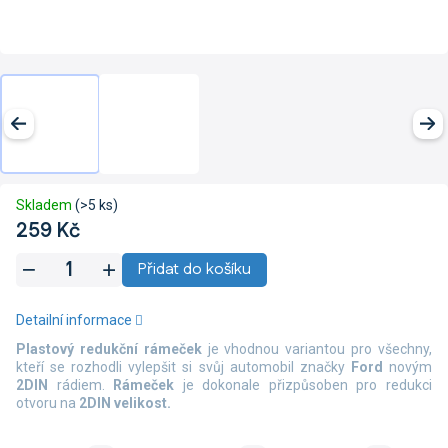
Skladem
(>5 ks)
259 Kč
Měrná
Přidat do košíku
cena:
Detailní informace
Plastový redukční rámeček
je vhodnou variantou pro všechny,
kteří se rozhodli vylepšit si svůj automobil značky
Ford
novým
2DIN
rádiem.
Rámeček
je dokonale přizpůsoben pro redukci
otvoru na
2DIN velikost.