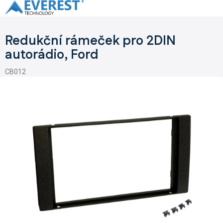
Přejít
na
obsah
Redukční rámeček pro 2DIN
autorádio, Ford
CB012