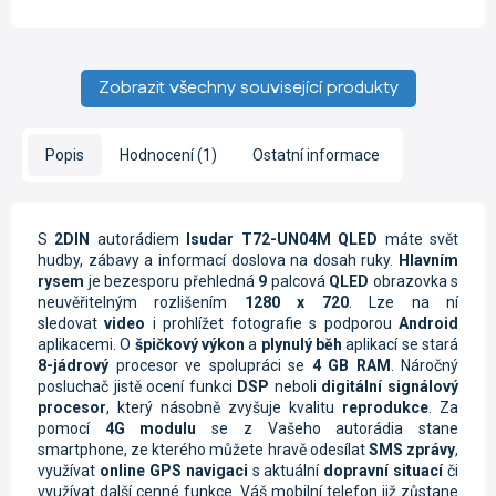
Zobrazit všechny související produkty
Popis
Hodnocení (1)
Ostatní informace
S
2DIN
autorádiem
Isudar T72-UN04M QLED
máte svět
hudby, zábavy a informací doslova na dosah ruky.
Hlavním
rysem
je bezesporu přehledná
9
palcová
QLED
obrazovka s
neuvěřitelným rozlišením
1280 x 720
. Lze na ní
sledovat
video
i prohlížet fotografie s podporou
Android
aplikacemi. O
špičkový výkon
a
plynulý běh
aplikací se stará
8-jádrový
procesor ve spolupráci se
4 GB RAM
. Náročný
posluchač jistě ocení funkci
DSP
neboli
digitální signálový
procesor
, který násobně zvyšuje kvalitu
reprodukce
. Za
pomocí
4G modulu
se z Vašeho autorádia stane
smartphone, ze kterého můžete hravě odesílat
SMS zprávy
,
využívat
online
GPS navigaci
s aktuální
dopravní situací
či
využívat další cenné funkce. Váš mobilní telefon již zůstane