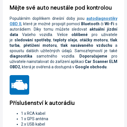
Mějte své auto neustále pod kontrolou
Populárním doplňkem dnešní doby jsou
autodiagnostiky
OBD II
, které je možné propojit pomocí
Bluetooth
či
Wi-Fi
s
autorádiem. Díky tomu můžete sledovat
aktuální jízdní
data
Vašeho vozidla.
Velice
oblíbené
pro uživatele
je
sledování spotřeby
,
teploty oleje
,
otáčky motoru
,
tlak
turba
,
přetížení motoru
,
tlak nasávaného vzduchu
a
spoustu dalších užitečných údajů. Samozřejmostí je také
diagnostika
samotného vozidla.
Doporučujeme
pro
uživatele nainstalovat do zařízení aplikaci
Car Scanner ELM
OBD2
, která je ověřená a dostupná v
Google obchodu
.
Příslušenství k autorádiu
1 x RCA kabel
1 x GPS anténa
2 x USB kabel