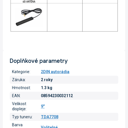
Doplňkové parametry
Kategorie
:
2DIN autorádia
Záruka
:
2 roky
Hmotnost
:
1.3 kg
EAN
:
08594230032112
Velikost
9"
displeje
:
Typ tuneru
:
TDA7708
Barva
Volitelné