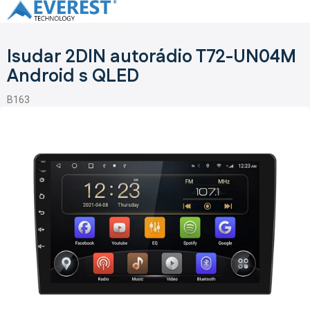
Přejít
na
obsah
Isudar 2DIN autorádio T72-UN04M
Android s QLED
B163