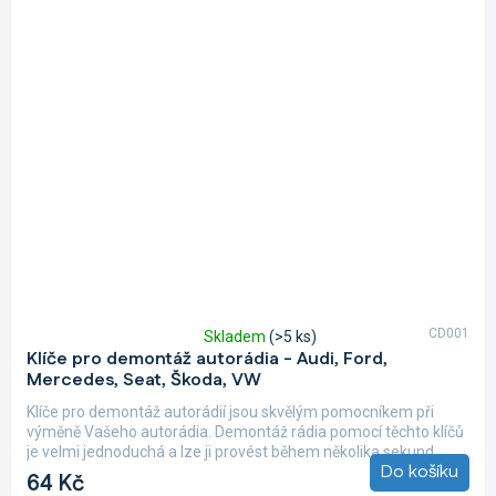
CD001
Skladem
(>5 ks)
Průměrné
Klíče pro demontáž autorádia - Audi, Ford,
hodnocení
Mercedes, Seat, Škoda, VW
produktu
je
Klíče pro demontáž autorádií jsou skvělým pomocníkem při
4,8
výměně Vašeho autorádia. Demontáž rádia pomocí těchto klíčů
z
je velmi jednoduchá a lze ji provést během několika sekund....
5
Do košíku
64 Kč
hvězdiček.