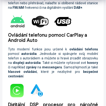
telefon nebo přehrávač, nalaďte si oblíbené rádiové stanice
na
FM/AM
frekvenci či na digitálním vysílání
DAB+
.
Ovládání telefonu pomocí CarPlay a
Android Auto
Tyto moderní funkce jsou určené k
ovládání telefonu
pomocí
autorádia
. Jednoduše si spárujete svůj mobilní
telefon s autorádiem a můžete si hravě zrcadlit obrazovku
na
displeji autorádia
. Také si můžete vyřizovat své
hovory
či například
zprávy
na
messengeru
. Samozřejmostí je také
hlasové ovládání
, které je nezbytné pro
bezpečné
cestování
.
Digitální DSP procesor pro náročné