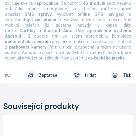
zvyšuje kvalitu
reprodukce
. Za pomocí
4G modulu
se z Vašeho
autorádia stane smartphone, ze kterého můžete hravě
odesílat
SMS zprávy
, využívat
online
GPS navigaci
s
aktuální
dopravní situací
či využívat další cenné funkce. Váš
mobilní telefon již zůstane navždy v kapse díky
funkci
CarPlay
a
Android Auto
.
Díky
operačnímu systému
Android 12
budete mít ve svém automobilu kompletní
multimediální centrum
přeplněné funkcemi a aplikacemi. Pohled
z
parkovací kamery
Vám umožní bezpečné a ničím nerušené
couvání. Autorádio nabízí možnost výběru z různých jazyků, které
obsahují přeloženou základní část systému do
českého jazyka
.
null
Zeptat se
Hlídat
Tisk
Související produkty