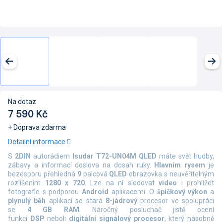
Na dotaz
7 590 Kč
+ Doprava zdarma
Měrná
Detailní informace
cena:
S
2DIN
autorádiem
Isudar T72-UN04M QLED
máte svět hudby,
zábavy a informací doslova na dosah ruky.
Hlavním rysem
je
bezesporu přehledná
9
palcová
QLED
obrazovka s neuvěřitelným
rozlišením
1280 x 720
. Lze na ní sledovat
video
i prohlížet
fotografie s podporou
Android
aplikacemi. O
špičkový výkon
a
plynulý běh
aplikací se stará
8-jádrový
procesor ve spolupráci
se
4 GB RAM
. Náročný posluchač jistě ocení
funkci
DSP
neboli
digitální signálový procesor
, který násobně