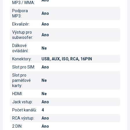
MP3 / WMA
:
Podpora
Ano
MP3
:
Ekvalizér
:
Ano
Výstup pro
Ano
subwoofer
:
Dálkové
Ne
ovládání
:
Konektory
:
USB, AUX, ISO, RCA, 16PIN
Slot pro SIM
:
Ano
Slot pro
paměťové
Ne
karty
:
HDMI
:
Ne
Jack vstup
:
Ano
Počet kanálů
:
4
RCA výstup
:
Ano
2 DIN
:
Ano