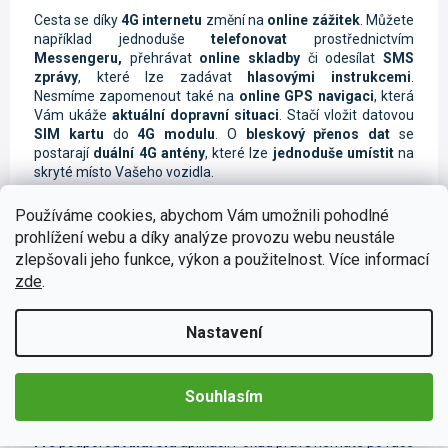
Cesta se díky
4G internetu
změní na
online zážitek
. Můžete
například jednoduše
telefonovat
prostřednictvím
Messengeru,
přehrávat
online skladby
či odesílat
SMS
zprávy
, které lze zadávat
hlasovými instrukcemi
.
Nesmíme zapomenout také na
online GPS navigaci
, která
Vám ukáže
aktuální dopravní situaci
. Stačí vložit datovou
SIM kartu
do
4G modulu
. O
bleskový přenos dat
se
postarají
duální 4G antény
, které lze
jednoduše umístit
na
skryté místo Vašeho vozidla.
Používáme cookies, abychom Vám umožnili pohodlné
prohlížení webu a díky analýze provozu webu neustále
zlepšovali jeho funkce, výkon a použitelnost. Více informací
zde
.
Muzika z mobilu či tabletu
Při poslechu oblíbené skladby během cestování se čas Vaší
Nastavení
jízdy neuvěřitelně zkrátí. Díky širokému spektru možnosti
připojení nebudete odkázáni pouze na rozhlasové vysílání.
Svou oblíbenou hudbu a videa můžete sdílet pomocí
USB
Souhlasím
flashdisku či
Bluetooth
. Lze také jednoduše nahrávky
streamovat ze svého chytrého zařízení pomocí funkce
Wi-
Fi
s podporou
Android
aplikací. Pokud právě nemáte po ruce