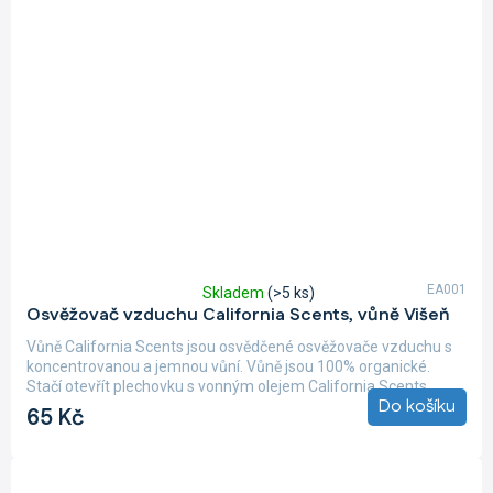
EA001
Skladem
(>5 ks)
Průměrné
Osvěžovač vzduchu California Scents, vůně Višeň
hodnocení
produktu
Vůně California Scents jsou osvědčené osvěžovače vzduchu s
je
koncentrovanou a jemnou vůní. Vůně jsou 100% organické.
5,0
Stačí otevřít plechovku s vonným olejem California Scents,...
z
Do košíku
65 Kč
5
hvězdiček.