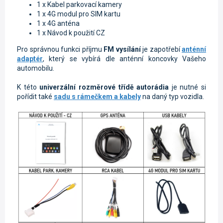
1 x Kabel parkovací kamery
1 x 4G modul pro SIM kartu
1 x 4G anténa
1 x Návod k použití CZ
Pro správnou funkci příjmu
FM vysílání
je zapotřebí
anténní
adaptér
, který se vybírá dle anténní koncovky Vašeho
automobilu.
K této
univerzální rozměrové třídě autorádia
je nutné si
pořídit také
sadu s rámečkem a kabely
na daný typ vozidla.