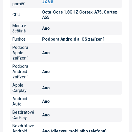
32 GB
paměť
:
Octa-Core 1.8GHZ Cortex-A75, Cortex-
CPU
:
A55
Menu v
Ano
češtině
:
Funkce
:
Podpora Android a iOS zařízení
Podpora
Apple
Ano
zařízení
:
Podpora
Android
Ano
zařízení
:
Apple
Ano
Carplay
:
Android
Ano
Auto
:
Bezdrátové
Ano
CarPlay
:
Bezdrátové
Android
Ano (dle typu mobilního telefonu)