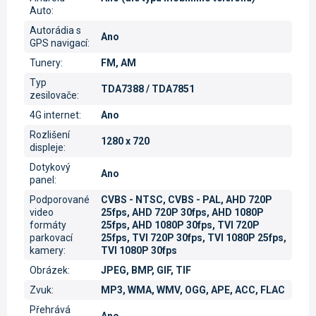
Auto
:
Autorádia s
Ano
GPS navigací
:
Tunery
:
FM, AM
Typ
TDA7388 / TDA7851
zesilovače
:
4G internet
:
Ano
Rozlišení
1280 x 720
displeje
:
Dotykový
Ano
panel
:
Podporované
CVBS - NTSC, CVBS - PAL, AHD 720P
video
25fps, AHD 720P 30fps, AHD 1080P
formáty
25fps, AHD 1080P 30fps, TVI 720P
parkovací
25fps, TVI 720P 30fps, TVI 1080P 25fps,
kamery
:
TVI 1080P 30fps
Obrázek
:
JPEG, BMP, GIF, TIF
Zvuk
:
MP3, WMA, WMV, OGG, APE, ACC, FLAC
Přehrává
Ano