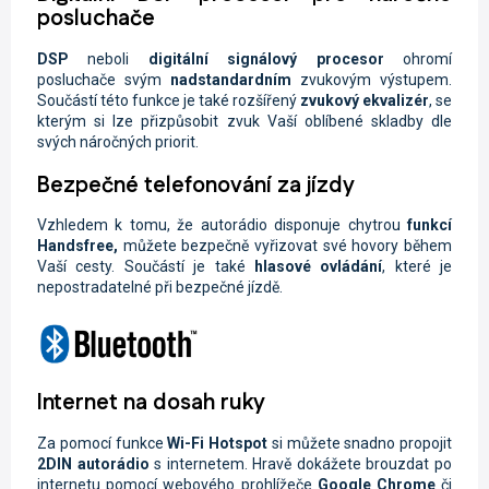
posluchače
DSP
neboli
digitální signálový procesor
ohromí
posluchače svým
nadstandardním
zvukovým výstupem.
Součástí této funkce je také rozšířený
zvukový ekvalizér
, se
kterým si lze přizpůsobit zvuk Vaší oblíbené skladby dle
svých náročných priorit.
Bezpečné telefonování za jízdy
Vzhledem k tomu, že autorádio disponuje chytrou
funkcí
Handsfree,
můžete
bezpečně vyřizovat své hovory během
Vaší cesty. Součástí je také
hlasové ovládání
, které je
nepostradatelné při bezpečné jízdě.
Internet na dosah ruky
Za pomocí funkce
Wi-Fi
Hotspot
si můžete snadno propojit
2DIN autorádio
s internetem. Hravě dokážete brouzdat po
internetu pomocí webového prohlížeče
Google Chrome
či