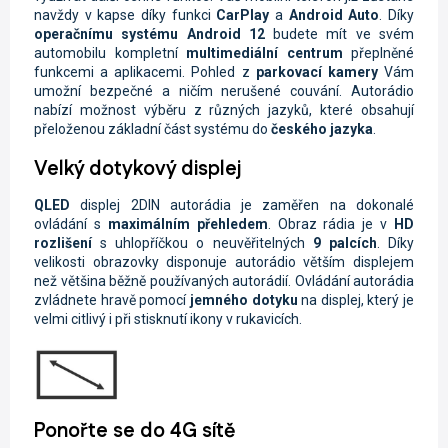
navždy v kapse díky funkci
CarPlay
a
Android Auto
.
Díky
operačnímu systému Android 12
budete mít ve svém
automobilu kompletní
multimediální centrum
přeplněné
funkcemi a aplikacemi. Pohled z
parkovací kamery
Vám
umožní bezpečné a ničím nerušené couvání. Autorádio
nabízí možnost výběru z různých jazyků, které obsahují
přeloženou základní část systému do
českého jazyka
.
Velký dotykový displej
QLED
displej
2DIN autorádia je zaměřen na dokonalé
ovládání s
maximálním přehledem
. Obraz rádia je
v
HD
rozlišení
s uhlopříčkou o neuvěřitelných
9 palcích
. Díky
velikosti obrazovky disponuje autorádio větším displejem
než většina běžně používaných autorádií. Ovládání autorádia
zvládnete hravě pomocí
jemného dotyku
na displej, který je
velmi citlivý i při stisknutí ikony v rukavicích.
Ponořte se do 4G sítě