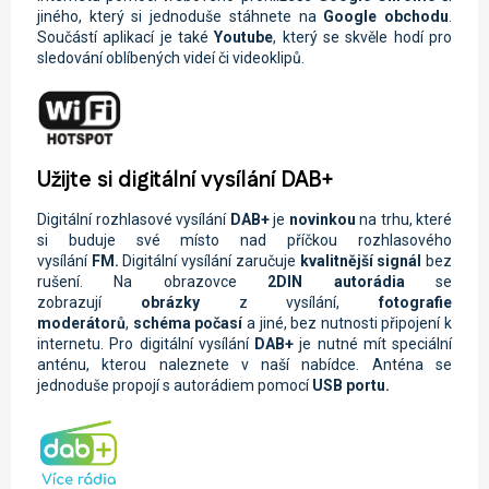
jiného, který si jednoduše stáhnete na
Google obchodu
.
Součástí aplikací je také
Youtube
, který se skvěle hodí pro
sledování oblíbených videí či videoklipů.
Užijte si digitální vysílání DAB+
Digitální rozhlasové vysílání
DAB+
je
novinkou
na trhu, které
si buduje své místo nad příčkou rozhlasového
vysílání
FM.
Digitální vysílání zaručuje
kvalitnější signál
bez
rušení. Na obrazovce
2DIN autorádi
a
se
zobrazují
obrázky
z vysílání,
fotografie
moderátorů
,
schéma počasí
a jiné, bez nutnosti připojení k
internetu. Pro digitální vysílání
DAB+
je nutné mít speciální
anténu, kterou naleznete v naší nabídce. Anténa se
jednoduše propojí s autorádiem pomocí
USB portu.