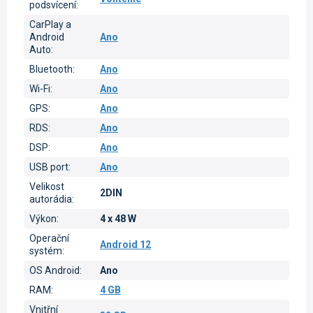
podsvícení
:
CarPlay a
Android
Ano
Auto
:
Bluetooth
:
Ano
Wi-Fi
:
Ano
GPS
:
Ano
RDS
:
Ano
DSP
:
Ano
USB port
:
Ano
Velikost
2DIN
autorádia
:
Výkon
:
4 x 48 W
Operační
Android 12
systém
:
OS Android
:
Ano
RAM
:
4 GB
Vnitřní