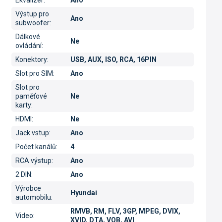
Ekvalizér
:
Ano
Výstup pro
Ano
subwoofer
:
Dálkové
Ne
ovládání
:
Konektory
:
USB, AUX, ISO, RCA, 16PIN
Slot pro SIM
:
Ano
Slot pro
paměťové
Ne
karty
:
HDMI
:
Ne
Jack vstup
:
Ano
Počet kanálů
:
4
RCA výstup
:
Ano
2 DIN
:
Ano
Výrobce
Hyundai
automobilu
:
RMVB, RM, FLV, 3GP, MPEG, DVIX,
Video
:
XVID, DTA, VOB, AVI