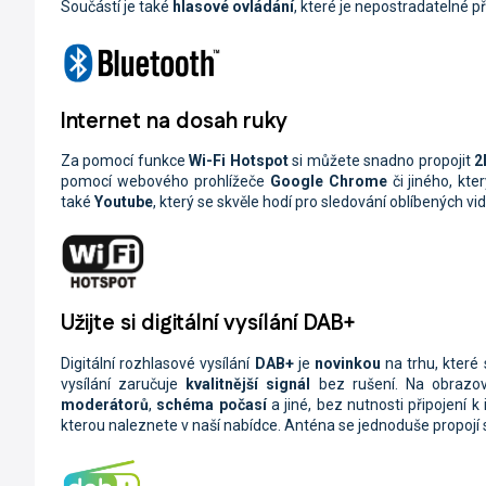
Součástí je také
hlasové ovládání
, které je nepostradatelné p
Internet na dosah ruky
Za pomocí funkce
Wi-Fi
Hotspot
si můžete snadno propojit
2
pomocí webového prohlížeče
Google Chrome
či jiného, kt
také
Youtube
, který se skvěle hodí pro sledování oblíbených vide
Užijte si digitální vysílání DAB+
Digitální rozhlasové vysílání
DAB+
je
novinkou
na trhu, které
vysílání zaručuje
kvalitnější signál
bez rušení. Na obraz
moderátorů
,
schéma počasí
a jiné, bez nutnosti připojení k 
kterou naleznete v naší nabídce. Anténa se jednoduše propoj