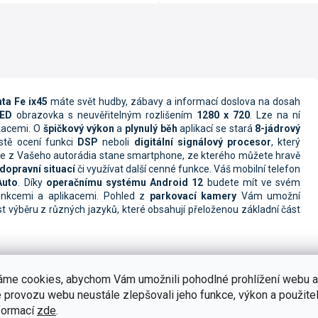
ta Fe ix45
máte svět hudby, zábavy a informací doslova na dosah
ED
obrazovka s neuvěřitelným rozlišením
1280 x 720
. Lze na ní
kacemi. O
špičkový výkon
a
plynulý běh
aplikací se stará
8-jádrový
istě ocení funkci
DSP
neboli
digitální signálový procesor
, který
e z Vašeho autorádia stane smartphone, ze kterého můžete hravě
dopravní situací
či využívat další cenné funkce. Váš mobilní telefon
Auto
.
Díky
operačnímu systému Android 12
budete mít ve svém
nkcemi a aplikacemi. Pohled z
parkovací kamery
Vám umožní
 výběru z různých jazyků, které obsahují přeloženou základní část
dání s
maximálním přehledem
. Obraz rádia je
v
HD rozlišení
s
áme cookies, abychom Vám umožnili pohodlné prohlížení webu a
razovky disponuje autorádio větším displejem než většina běžně
 provozu webu neustále zlepšovali jeho funkce, výkon a použitel
pomocí
jemného dotyku
na displej, který je velmi citlivý i při stisknutí
formací
zde
.