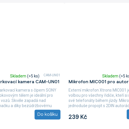
CAM-UN01
Skladem
(>5 ks)
Skladem
(>5 k
Průměrné
arkovací kamera CAM-UN01
Mikrofon MIC001 pro autor
hodnocení
produktu
parkovací kamera s čipem SONY
Externí mikrofon Xtrons MIC001 j
je
okovovým tělem je ideální pro
volbou pro všechny řidiče, kteří si 
5,0
 vozů. Skvěle zapadá nad
své telefonáty během jízdy. Mikro
z
značku a díky bezúdržbovému
jednoduše propojit s 2DIN autorádi
5
Do košíku
hvězdiček.
239 Kč