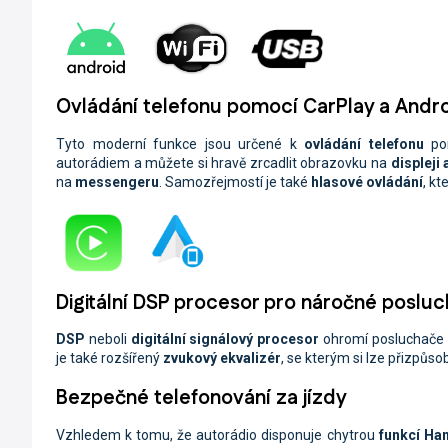
Ovládání telefonu pomocí CarPlay a Andr
Tyto moderní funkce jsou určené k
ovládání telefonu
po
autorádiem a můžete si hravě zrcadlit obrazovku na
displeji
na
messengeru
. Samozřejmostí je také
hlasové ovládání
, kt
Digitální DSP procesor pro náročné poslu
DSP
neboli
digitální signálový procesor
ohromí posluchač
je také rozšířený
zvukový ekvalizér
, se kterým si lze přizpůso
Bezpečné telefonování za jízdy
Vzhledem k tomu, že autorádio disponuje chytrou
funkcí Ha