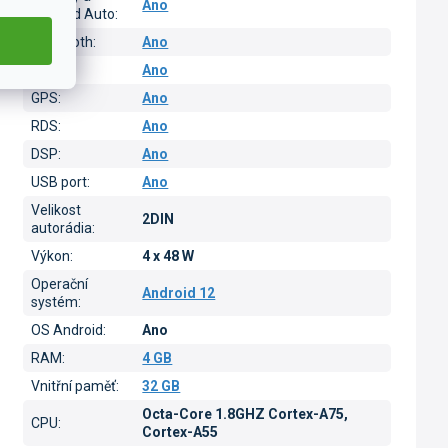
Ano
Android Auto
:
Bluetooth
:
Ano
Wi-Fi
:
Ano
GPS
:
Ano
RDS
:
Ano
DSP
:
Ano
USB port
:
Ano
Velikost
2DIN
autorádia
:
Výkon
:
4 x 48 W
Operační
Android 12
systém
:
OS Android
:
Ano
RAM
:
4 GB
Vnitřní paměť
:
32 GB
Octa-Core 1.8GHZ Cortex-A75,
CPU
:
Cortex-A55