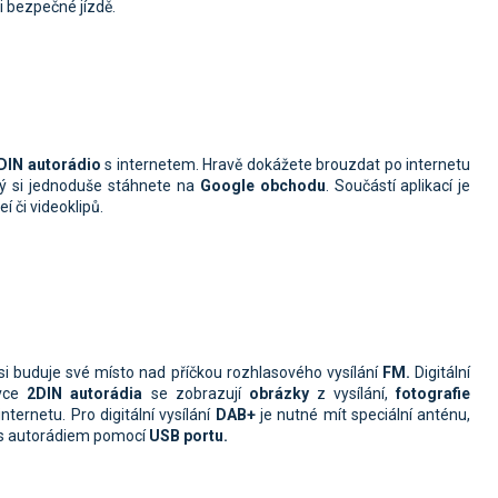
ři bezpečné jízdě.
DIN autorádio
s internetem. Hravě dokážete brouzdat po internetu
erý si jednoduše stáhnete na
Google obchodu
. Součástí aplikací je
í či videoklipů.
 si buduje své místo nad příčkou rozhlasového vysílání
FM.
Digitální
ovce
2DIN autorádi
a
se zobrazují
obrázky
z vysílání,
fotografie
internetu. Pro digitální vysílání
DAB+
je nutné mít speciální anténu,
í s autorádiem pomocí
USB portu.