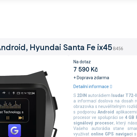
Android, Hyundai Santa Fe ix45
B456
Na dotaz
7 590 Kč
+ Doprava zdarma
Měrná
Detailní informace
cena:
S
2DIN
autorádiem
Isudar T72-
a informací doslova na dosah 
obrazovka s neuvěřitelným rozl
s podporou
Android
aplikacem
procesor ve spolupráci se
4 GB
signálový procesor
, který nás
Vašeho autorádia stane sma
využívat
online
GPS navigaci
s