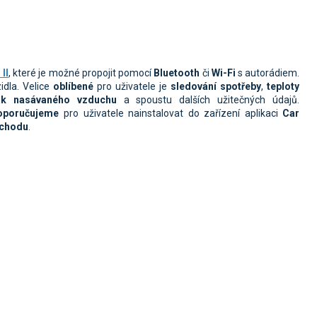
II
, které je možné propojit pomocí
Bluetooth
či
Wi-Fi
s autorádiem.
idla.
Velice
oblíbené
pro uživatele je
sledování spotřeby
,
teploty
ak nasávaného vzduchu
a spoustu dalších užitečných údajů.
oporučujeme
pro uživatele nainstalovat do zařízení aplikaci
Car
bchodu
.