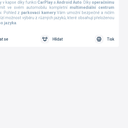
y v kapse díky funkci
CarPlay
a
Android Auto
.
Díky
operačnímu
ít ve svém automobilu kompletní
multimediální centrum
i. Pohled z
parkovací kamery
Vám umožní bezpečné a ničím
ízí možnost výběru z různých jazyků, které obsahují přeloženou
o jazyka
.
at se
Hlídat
Tisk