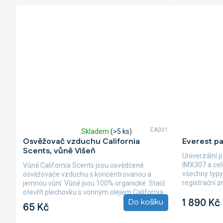
EA001
Skladem
(>5 ks)
Průměrné
Průměrné
Osvěžovač vzduchu California
Everest p
hodnocení
hodnocení
Scents, vůně Višeň
produktu
produktu
Univerzální 
je
je
IMX307 a cel
Vůně California Scents jsou osvědčené
5,0
5,0
všechny typy
osvěžovače vzduchu s koncentrovanou a
z
z
registrační 
jemnou vůní. Vůně jsou 100% organické. Stačí
5
5
designu se...
otevřít plechovku s vonným olejem California
hvězdiček.
hvězdiček.
1 890 Kč
Do košíku
Scents,...
65 Kč