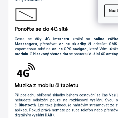
Nast
Ponořte se do 4G sítě
Cesta se díky
4G internetu
změní na
online zážit
Messengeru,
přehrávat
online skladby
či odesílat
SMS 
zapomenout také na
online GPS navigaci
, která Vám uká
modulu
. O
bleskový přenos dat
se postarají
duální 4G antény
Muzika z mobilu či tabletu
Při poslechu oblíbené skladby během cestování se čas Vaší jí
nebudete odkázáni pouze na rozhlasové vysílání. Svou 
či
Bluetooth
. Lze také jednoduše nahrávky streamovat ze 
aplikací. Pokud právě nemáte po ruce telefon nebo přehráva
digitálním vysílání
DAB+
.