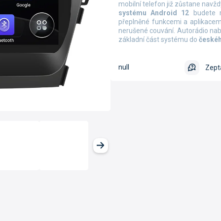
mobilní telefon již zůstane navžd
systému Android 12
budete m
přeplněné funkcemi a aplikacem
nerušené couvání. Autorádio nab
základní část systému do
českéh
null
Zept