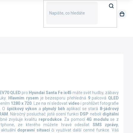
IEV70 QLED
pro
Hyundai Santa Fe ix45
máte svět hudby, zábavy
ruky.
Hlavním rysem
je bezesporu přehledná
9
palcová
QLED
išením
1280 x 720
. Lze na ní sledovat
video
i prohlížet fotografie
i. O
špičkový výkon
a
plynulý běh
aplikací se stará
8-jádrový
 RAM
. Náročný posluchač jistě ocení funkci
DSP
neboli
digitální
obně zvyšuje kvalitu
reprodukce
. Za pomocí
4G modulu
se z
rtphone, ze kterého můžete hravě odesílat
SMS zprávy
,
 aktuální
dopravní situací
či využívat další cenné funkce. Váš