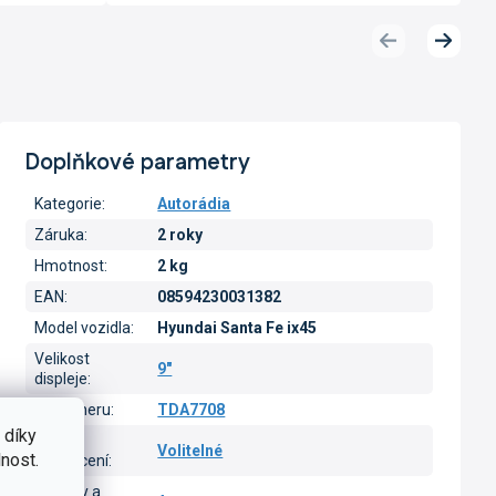
Předchozí
Další
produkt
produk
Doplňkové parametry
Kategorie
:
Autorádia
Záruka
:
2 roky
Hmotnost
:
2 kg
EAN
:
08594230031382
Model vozidla
:
Hyundai Santa Fe ix45
Velikost
9"
displeje
:
Typ tuneru
:
TDA7708
 díky
Barva
Volitelné
nost.
podsvícení
:
CarPlay a