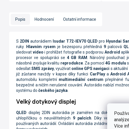
Popis
Hodnocení
Ostatní informace
S
2DIN
autorádiem
Isudar T72-IEV70 QLED
pro
Hyundai San
ruky.
Hlavním rysem
je bezesporu přehledná
9
palcová
QL
sledovat
video
i prohlížet fotografie s podporou
Android
apli
procesor ve spolupráci se
4 GB RAM
. Náročný posluchač j
násobně zvyšuje kvalitu
reprodukce
. Za pomocí
4G modulu
s
odesílat
SMS zprávy
, využívat
online
GPS navigaci
s aktuální
již zůstane navždy v kapse díky funkci
CarPlay
a
Android 
automobilu kompletní
multimediální centrum
přeplněné fu
bezpečné a ničím nerušené couvání. Autorádio nabízí možnost
systému do
českého jazyka
.
Velký dotykový displej
QLED
displej
2DIN autorádia je zaměřen na dokonalé ovlá
Použív
uhlopříčkou o neuvěřitelných
9 palcích
. Díky velikosti ob
analýze
používaných autorádií. Ovládání autorádia zvládnete hravě 
Více in
ikony v rukavicích.