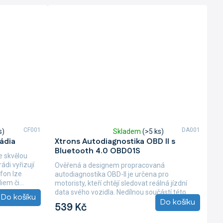
CF001
DA001
s)
Skladem
(>5 ks)
Průměrné
ádia
Xtrons Autodiagnostika OBD II s
hodnocení
Bluetooth 4.0 OBD01S
produktu
e skvělou
je
rádi vyřizují
Ověřená a designem propracovaná
5,0
fon lze
autodiagnostika OBD-II je určena pro
z
em či...
motoristy, kteří chtějí sledovat reálná jízdní
5
data svého vozidla. Nedílnou součástí této
Do košíku
hvězdiček.
Do košíku
propracované...
539 Kč