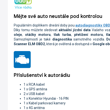
Mějte své auto neustále pod kontrolou
Populárním doplňkem dnešní doby jsou
autodiagnostiky OBD 
Díky tomu můžete sledovat
aktuální jízdní data
Vašeho voz
oleje
,
otáčky motoru
,
tlak turba
,
přetížení motoru
,
tl
Samozřejmostí je také
diagnostika
samotného vozidla.
D
Scanner ELM OBD2
, která je ověřená a dostupná v
Google o
Příslušenství k autorádiu
1 x RCA kabel
1 x GPS anténa
2 x USB kabel
1 x Konektor Hyundai - 16 PIN
1 x Kabel parkovací kamery
1 x 4G anténa