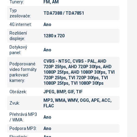
Tunery
:
FM, AM
Typ
TDA7388 / TDA7851
zesilovače
:
4G internet
:
Ano
Rozlišení
1280 x 720
displeje
:
Dotykový
Ano
panel
:
CVBS - NTSC, CVBS - PAL, AHD
Podporované
720P 25fps, AHD 720P 30fps, AHD
video formáty
1080P 25fps, AHD 1080P 30fps, TVI
parkovací
720P 25fps, TVI 720P 30fps, TVI
kamery
:
1080P 25fps, TVI 1080P 30fps
Obrázek
:
JPEG, BMP, GIF, TIF
MP3, WMA, WMV, OGG, APE, ACC,
Zvuk
:
FLAC
Přehrává MP3
Ano
/ WMA
:
Podpora MP3
:
Ano