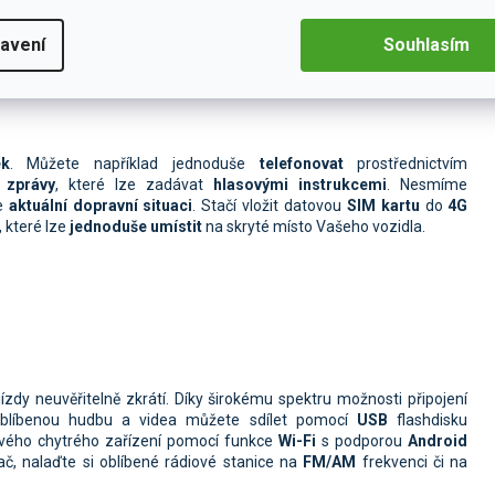
avení
Souhlasím
ek
. Můžete například jednoduše
telefonovat
prostřednictvím
zprávy
, které lze zadávat
hlasovými instrukcemi
. Nesmíme
že
aktuální dopravní situaci
. Stačí vložit datovou
SIM kartu
do
4G
, které lze
jednoduše umístit
na skryté místo Vašeho vozidla.
zdy neuvěřitelně zkrátí. Díky širokému spektru možnosti připojení
oblíbenou hudbu a videa můžete sdílet pomocí
USB
flashdisku
svého chytrého zařízení pomocí funkce
Wi-Fi
s podporou
Android
č, nalaďte si oblíbené rádiové stanice na
FM/AM
frekvenci či na