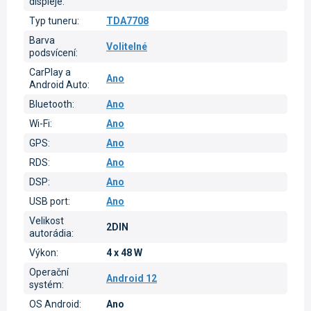
displeje
:
Typ tuneru
:
TDA7708
Barva
Volitelné
podsvícení
:
CarPlay a
Ano
Android Auto
:
Bluetooth
:
Ano
Wi-Fi
:
Ano
GPS
:
Ano
RDS
:
Ano
DSP
:
Ano
USB port
:
Ano
Velikost
2DIN
autorádia
:
Výkon
:
4 x 48 W
Operační
Android 12
systém
:
OS Android
:
Ano