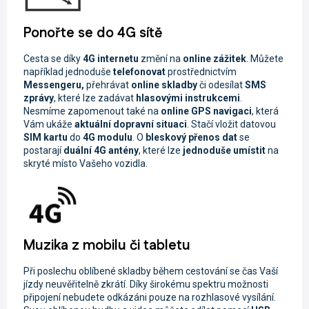
Ponořte se do 4G sítě
Cesta se díky
4G internetu
změní na
online zážitek
. Můžete
například jednoduše
telefonovat
prostřednictvím
Messengeru,
přehrávat
online skladby
či odesílat
SMS
zprávy
, které lze zadávat
hlasovými instrukcemi
.
Nesmíme zapomenout také na
online GPS navigaci
, která
Vám ukáže
aktuální dopravní situaci
. Stačí vložit datovou
SIM kartu
do
4G modulu
. O
bleskový přenos dat
se
postarají
duální 4G antény
, které lze
jednoduše umístit
na
skryté místo Vašeho vozidla.
Muzika z mobilu či tabletu
Při poslechu oblíbené skladby během cestování se čas Vaší
jízdy neuvěřitelně zkrátí. Díky širokému spektru možnosti
připojení nebudete odkázáni pouze na rozhlasové vysílání.