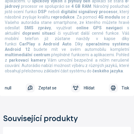
aplikacemi. O
špičkový výkon
a
plynulý běh
aplikací se stará
8-
jádrový
procesor ve spolupráci se
4 GB RAM
. Náročný posluchač
jistě ocení funkci
DSP
neboli
digitální signálový procesor
, který
násobně zvyšuje kvalitu
reprodukce
. Za pomocí
4G modulu
se z
Vašeho autorádia stane smartphone, ze kterého můžete hravě
odesílat
SMS zprávy
, využívat
online
GPS navigaci
s
aktuální
dopravní situací
či využívat další cenné funkce. Váš
mobilní telefon již zůstane navždy v kapse díky
funkci
CarPlay
a
Android Auto
. Díky
operačnímu systému
Android 12
budete mít ve svém automobilu kompletní
multimediální centrum
přeplněné funkcemi a aplikacemi. Pohled
z
parkovací kamery
Vám umožní bezpečné a ničím nerušené
couvání. Autorádio nabízí možnost výběru z různých jazyků, které
obsahují přeloženou základní část systému do
českého jazyka
.
null
Zeptat se
Hlídat
Tisk
Související produkty