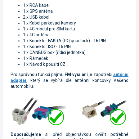
1 x RCA kabel
1 x GPS anténa
2 x USB kabel
1 x Kabel parkovací kamery
1 x 4G modul pro SIM kartu
1 x 4G anténa
1 x
Konektor FAKRA (PQ quadlock) - 16 PIN
1 x
Konektor ISO - 16 PIN
1 x CANBUS box (řídící jednotka)
1 x Rámeček
1 x Návod k použití CZ
Pro správnou funkci příjmu
FM vysílání
je zapotřebí
anténní
adaptér
, který se vybírá dle anténní koncovky Vašeho
automobilu.
Doporučujeme
si před objednávkou ověřit potřebné