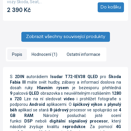
vozy Škoda, Seat,...
Do košíku
2 390 Kč
Zobrazit všechny související produkty
Popis
Hodnocení (1)
Ostatní informace
S
2DIN
autorádiem
Isudar T72-IEV38 QLED
pro
Škoda
Fabia III
máte svět hudby, zábavy a informací doslova na
dosah ruky.
Hlavním rysem
je bezesporu přehledná
9
palcová
QLED
obrazovka s neuvěřitelným rozlišením
1280
x 720
. Lze na ní sledovat
video
i prohlížet fotografie s
podporou
Android
aplikacemi. O
špičkový výkon
a
plynulý
běh
aplikací se stará
8-jádrový
procesor ve spolupráci se
4
GB RAM
. Náročný posluchač jistě ocení
funkci
DSP
neboli
digitální signálový procesor
, který
násobně zvyšuje kvalitu
reprodukce
. Za pomocí
4G