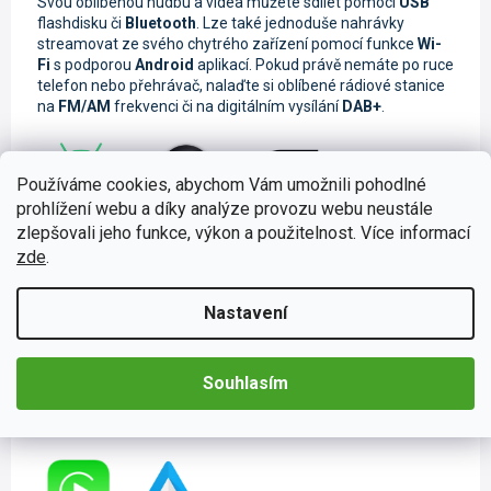
Svou oblíbenou hudbu a videa můžete sdílet pomocí
USB
flashdisku či
Bluetooth
. Lze také jednoduše nahrávky
streamovat ze svého chytrého zařízení pomocí funkce
Wi-
Fi
s podporou
Android
aplikací. Pokud právě nemáte po ruce
telefon nebo přehrávač, nalaďte si oblíbené rádiové stanice
na
FM/AM
frekvenci či na digitálním vysílání
DAB+
.
Používáme cookies, abychom Vám umožnili pohodlné
prohlížení webu a díky analýze provozu webu neustále
Ovládání telefonu pomocí CarPlay a
zlepšovali jeho funkce, výkon a použitelnost. Více informací
Android Auto
zde
.
Tyto moderní funkce jsou určené k
ovládání telefonu
Nastavení
pomocí
autorádia
. Jednoduše si spárujete svůj mobilní
telefon s autorádiem a můžete si hravě zrcadlit obrazovku
na
displeji autorádia
. Také si můžete vyřizovat své
hovory
Souhlasím
či například
zprávy
na
messengeru
. Samozřejmostí je také
hlasové ovládání
, které je nezbytné pro
bezpečné
cestování
.