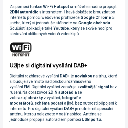
Za pomocí funkce
Wi-Fi
Hotspot
si můžete snadno propojit
2DIN autorádio
s internetem. Hravě dokážete brouzdat po
internetu pomocí webového prohlížeče
Google Chrome
či
jiného, který si jednoduše stáhnete na
Google obchodu
.
Součástí aplikací je také
Youtube
, který se skvěle hodí pro
sledování oblíbených videí či videoklipů.
Užijte si digitální vysílání DAB+
Digitální rozhlasové vysílání
DAB+
je
novinkou
na trhu, které
si buduje své místo nad příčkou rozhlasového
vysílání
FM.
Digitální vysílání zaručuje
kvalitnější signál
bez
rušení. Na obrazovce
2DIN autorádi
a
se
zobrazují
obrázky
z vysílání,
fotografie
moderátorů
,
schéma počasí
a jiné, bez nutnosti připojení k
internetu. Pro digitální vysílání
DAB+
je nutné mít speciální
anténu, kterou naleznete v naší nabídce. Anténa se
jednoduše propojí s autorádiem pomocí
USB portu.