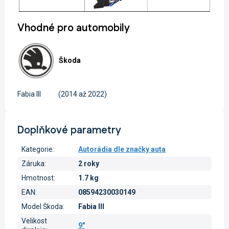
Vhodné pro automobily
Škoda
Fabia III
(2014 až 2022)
Doplňkové parametry
Kategorie
:
Autorádia dle značky auta
Záruka
:
2 roky
Hmotnost
:
1.7 kg
EAN
:
08594230030149
Model Škoda
:
Fabia III
Velikost
9"