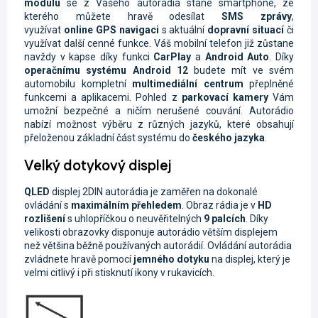
modulu
se z Vašeho autorádia stane smartphone, ze
kterého můžete hravě odesílat
SMS zprávy
,
využívat
online
GPS navigaci
s aktuální
dopravní situací
či
využívat další cenné funkce. Váš mobilní telefon již zůstane
navždy v kapse díky funkci
CarPlay
a
Android Auto
. Díky
operačnímu systému Android 12
budete mít ve svém
automobilu kompletní
multimediální centrum
přeplněné
funkcemi a aplikacemi. Pohled z
parkovací kamery
Vám
umožní bezpečné a ničím nerušené couvání. Autorádio
nabízí možnost výběru z různých jazyků, které obsahují
přeloženou základní část systému do
českého jazyka
.
Velký dotykový displej
QLED
displej
2DIN autorádia je zaměřen na dokonalé
ovládání s
maximálním přehledem
. Obraz rádia je
v
HD
rozlišení
s uhlopříčkou o neuvěřitelných
9 palcích
. Díky
velikosti obrazovky disponuje autorádio větším displejem
než většina běžně používaných autorádií. Ovládání autorádia
zvládnete hravě pomocí
jemného dotyku
na displej, který je
velmi citlivý i při stisknutí ikony v rukavicích.