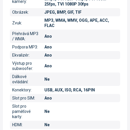
kamery
:
25fps, TVI 1080P 30fps
Obrázek
:
JPEG, BMP, GIF, TIF
MP3, WMA, WMV, OGG, APE, ACC,
Zvuk
:
FLAC
Přehrává MP3
Ano
/ WMA
:
Podpora MP3
:
Ano
Ekvalizér
:
Ano
Výstup pro
Ano
subwoofer
:
Dálkové
Ne
ovládání
:
Konektory
:
USB, AUX, ISO, RCA, 16PIN
Slot pro SIM
:
Ano
Slot pro
paměťové
Ne
karty
:
HDMI
:
Ne