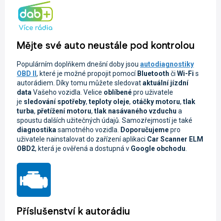
Mějte své auto neustále pod kontrolou
Populárním doplňkem dnešní doby jsou
autodiagnostiky
OBD II
, které je možné propojit pomocí
Bluetooth
či
Wi-Fi
s
autorádiem. Díky tomu můžete sledovat
aktuální jízdní
data
Vašeho vozidla.
Velice
oblíbené
pro uživatele
je
sledování spotřeby
,
teploty oleje
,
otáčky motoru
,
tlak
turba
,
přetížení motoru
,
tlak nasávaného vzduchu
a
spoustu dalších užitečných údajů. Samozřejmostí je také
diagnostika
samotného vozidla.
Doporučujeme
pro
uživatele nainstalovat do zařízení aplikaci
Car Scanner ELM
OBD2
, která je ověřená a dostupná v
Google obchodu
.
Příslušenství k autorádiu