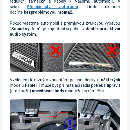
redukční rámečky a kabely k Vašemu automobilu v
sekci
Příslušenství autorádia
. Tímto úkonem
docílíte
bezproblémovou montáž
.
Pokud vlastníte automobil s prémiovou zvukovou výbavou
"
Sound system
", je zapotřebí si pořídit
adaptér pro aktivní
audio systém
.
Vzhledem k různým variantám palubní desky u
některých
modelů
Fabie III
může být při instalaci rádia potřeba
upravit
(prodloužit)
upevňovací body
montážního rámečku.