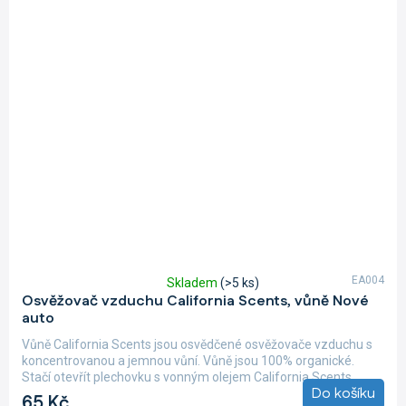
EA004
Skladem
(>5 ks)
Průměrné
Osvěžovač vzduchu California Scents, vůně Nové
hodnocení
auto
produktu
je
Vůně California Scents jsou osvědčené osvěžovače vzduchu s
4,0
koncentrovanou a jemnou vůní. Vůně jsou 100% organické.
z
Stačí otevřít plechovku s vonným olejem California Scents,...
5
Do košíku
65 Kč
hvězdiček.