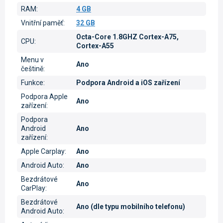
RAM
:
4 GB
Vnitřní paměť
:
32 GB
Octa-Core 1.8GHZ Cortex-A75,
CPU
:
Cortex-A55
Menu v
Ano
češtině
:
Funkce
:
Podpora Android a iOS zařízení
Podpora Apple
Ano
zařízení
:
Podpora
Android
Ano
zařízení
:
Apple Carplay
:
Ano
Android Auto
:
Ano
Bezdrátové
Ano
CarPlay
:
Bezdrátové
Ano (dle typu mobilního telefonu)
Android Auto
: