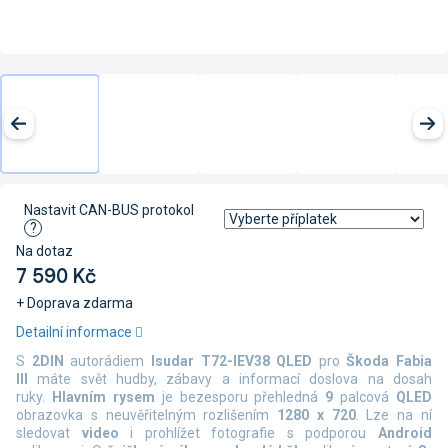
Nastavit CAN-BUS protokol
?
Na dotaz
7 590 Kč
+ Doprava zdarma
Měrná
Detailní informace
cena:
S
2DIN
autorádiem
Isudar T72-IEV38 QLED
pro
Škoda Fabia
III
máte svět hudby, zábavy a informací doslova na dosah
ruky.
Hlavním rysem
je bezesporu přehledná
9
palcová
QLED
obrazovka s neuvěřitelným rozlišením
1280 x 720
. Lze na ní
sledovat
video
i prohlížet fotografie s podporou
Android