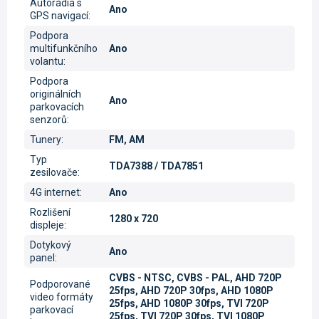
Autorádia s
Ano
GPS navigací
:
Podpora
multifunkčního
Ano
volantu
:
Podpora
originálních
Ano
parkovacích
senzorů
:
Tunery
:
FM, AM
Typ
TDA7388 / TDA7851
zesilovače
:
4G internet
:
Ano
Rozlišení
1280 x 720
displeje
:
Dotykový
Ano
panel
:
CVBS - NTSC, CVBS - PAL, AHD 720P
Podporované
25fps, AHD 720P 30fps, AHD 1080P
video formáty
25fps, AHD 1080P 30fps, TVI 720P
parkovací
25fps, TVI 720P 30fps, TVI 1080P