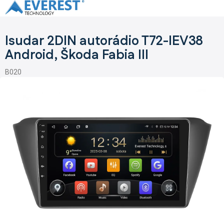
Přejít
na
obsah
Isudar 2DIN autorádio T72-IEV38
Android, Škoda Fabia III
B020