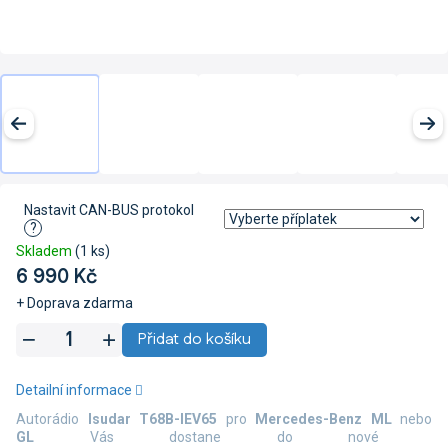
Nastavit CAN-BUS protokol
?
Skladem
(1 ks)
6 990 Kč
+ Doprava zdarma
Měrná
Přidat do košíku
cena:
Detailní informace
Autorádio
Isudar T68B-IEV65
pro
Mercedes-Benz ML
nebo
GL
Vás dostane do nové