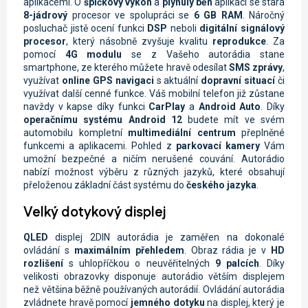
aplikacemi. O
špičkový výkon
a
plynulý běh
aplikací se stará
8-jádrový
procesor ve spolupráci se
6 GB RAM
. Náročný
posluchač jistě ocení funkci
DSP
neboli
digitální signálový
procesor
, který násobně zvyšuje kvalitu
reprodukce
. Za
pomocí
4G modulu
se z Vašeho autorádia stane
smartphone, ze kterého můžete hravě odesílat
SMS zprávy
,
využívat
online
GPS navigaci
s aktuální
dopravní situací
či
využívat další cenné funkce. Váš mobilní telefon již zůstane
navždy v kapse díky funkci
CarPlay
a
Android Auto
. Díky
operačnímu systému Android 12
budete mít ve svém
automobilu kompletní
multimediální centrum
přeplněné
funkcemi a aplikacemi. Pohled z
parkovací kamery
Vám
umožní bezpečné a ničím nerušené couvání. Autorádio
nabízí možnost výběru z různých jazyků, které obsahují
přeloženou základní část systému do
českého jazyka
.
Velký dotykový displej
QLED
displej
2DIN autorádia je zaměřen na dokonalé
ovládání s
maximálním přehledem
. Obraz rádia je
v
HD
rozlišení
s uhlopříčkou o neuvěřitelných
9 palcích
. Díky
velikosti obrazovky disponuje autorádio větším displejem
než většina běžně používaných autorádií. Ovládání autorádia
zvládnete hravě pomocí
jemného dotyku
na displej, který je