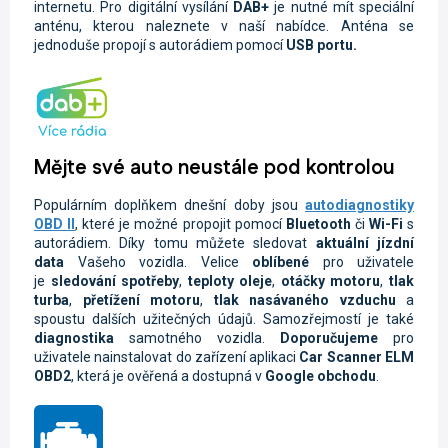
internetu. Pro digitální vysílání
DAB+
je nutné mít speciální
anténu, kterou naleznete v naší nabídce. Anténa se
jednoduše propojí s autorádiem pomocí
USB portu.
Mějte své auto neustále pod kontrolou
Populárním doplňkem dnešní doby jsou
autodiagnostiky
OBD II
, které je možné propojit pomocí
Bluetooth
či
Wi-Fi
s
autorádiem. Díky tomu můžete sledovat
aktuální jízdní
data
Vašeho vozidla.
Velice
oblíbené
pro uživatele
je
sledování spotřeby
,
teploty oleje
,
otáčky motoru
,
tlak
turba
,
přetížení motoru
,
tlak nasávaného vzduchu
a
spoustu dalších užitečných údajů. Samozřejmostí je také
diagnostika
samotného vozidla.
Doporučujeme
pro
uživatele nainstalovat do zařízení aplikaci
Car Scanner ELM
OBD2
, která je ověřená a dostupná v
Google obchodu
.