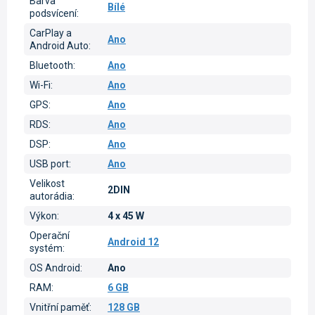
Barva
Bílé
podsvícení
:
CarPlay a
Ano
Android Auto
:
Bluetooth
:
Ano
Wi-Fi
:
Ano
GPS
:
Ano
RDS
:
Ano
DSP
:
Ano
USB port
:
Ano
Velikost
2DIN
autorádia
:
Výkon
:
4 x 45 W
Operační
Android 12
systém
:
OS Android
:
Ano
RAM
:
6 GB
Vnitřní paměť
:
128 GB