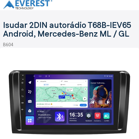
Přejít
na
obsah
Isudar 2DIN autorádio T68B-IEV65
Android, Mercedes-Benz ML / GL
B604