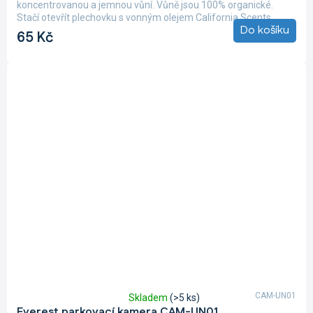
koncentrovanou a jemnou vůní. Vůně jsou 100% organické.
5,0
Stačí otevřít plechovku s vonným olejem California Scents,...
z
Do košíku
65 Kč
5
hvězdiček.
CAM-UN01
Skladem
(>5 ks)
Průměrné
Everest parkovací kamera CAM-UN01
hodnocení