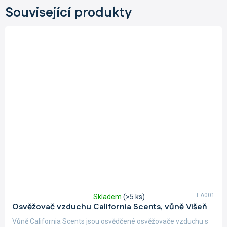
Související produkty
EA001
Skladem
(>5 ks)
Průměrné
Osvěžovač vzduchu California Scents, vůně Višeň
hodnocení
produktu
Vůně California Scents jsou osvědčené osvěžovače vzduchu s
je