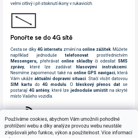
velmi citlivý i při stisknutí ikony v rukavicích.
Ponořte se do 4G sítě
Cesta se díky
4G internetu
změní na
online zážitek
. Můžete
například jednoduše
telefonovat
prostřednictvím
Messengeru,
přehrávat
online skladby
či odesílat
SMS
zprávy
, které lze zadávat
hlasovými instrukcemi
.
Nesmíme zapomenout také na
online GPS navigaci
, která
Vám ukáže
aktuální dopravní situaci
. Stačí vložit datovou
SIM kartu
do
4G modulu
. O
bleskový přenos dat
se
postarají
4G antény
, které lze
jednoduše umístit
na skryté
místo Vašeho vozidla.
Používáme cookies, abychom Vám umožnili pohodlné
prohlížení webu a díky analýze provozu webu neustále
Muzika z mobilu či tabletu
zlepšovali jeho funkce, výkon a použitelnost. Více informací