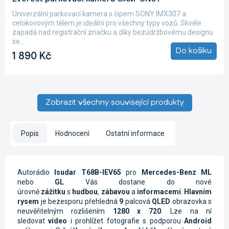
produktu
Univerzální parkovací kamera s čipem SONY IMX307 a
je
celokovovým tělem je ideální pro všechny typy vozů. Skvěle
5,0
zapadá nad registrační značku a díky bezúdržbovému designu
z
se...
5
Do košíku
1 890 Kč
hvězdiček.
Zobrazit všechny související produkty
Popis
Hodnocení
Ostatní informace
Autorádio
Isudar T68B-IEV65
pro
Mercedes-Benz ML
nebo
GL
Vás dostane do nové
úrovně
zážitku
s
hudbou
,
zábavou
a
informacemi
.
Hlavním
rysem
je bezesporu přehledná
9
palcová
QLED
obrazovka s
neuvěřitelným rozlišením
1280 x 720
. Lze na ní
sledovat
video
i prohlížet fotografie s podporou
Android