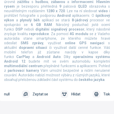
úrovně
zážitku
s
hudbou
,
zábavou
a
informacemi
.
Hlavním
rysem
je bezesporu přehledná
9
palcová
QLED
obrazovka s
neuvěřitelným rozlišením
1280 x 720
. Lze na ní sledovat
video
i
prohlížet fotografie s podporou
Android
aplikacemi. O
špičkový
výkon
a
plynulý běh
aplikací se stará
8-jádrový
procesor ve
spolupráci se
6 GB RAM
. Náročný posluchač jistě ocení
funkci
DSP
neboli
digitální signálový procesor
, který násobně
zvyšuje kvalitu
reprodukce
. Za pomocí
4G modulu
se z Vašeho
autorádia stane smartphone, ze kterého můžete hravě
odesílat
SMS zprávy
, využívat
online
GPS navigaci
s
aktuální
dopravní situací
či využívat další cenné funkce. Váš
mobilní telefon již zůstane navždy v kapse díky
funkci
CarPlay
a
Android Auto
. Díky
operačnímu systému
Android 12
budete mít ve svém automobilu kompletní
multimediální centrum
přeplněné funkcemi a aplikacemi. Pohled
z
parkovací kamery
Vám umožní bezpečné a ničím nerušené
couvání. Autorádio nabízí možnost výběru z různých jazyků, které
obsahují přeloženou základní část systému do
českého jazyka
.
null
Zeptat se
Hlídat
Tisk