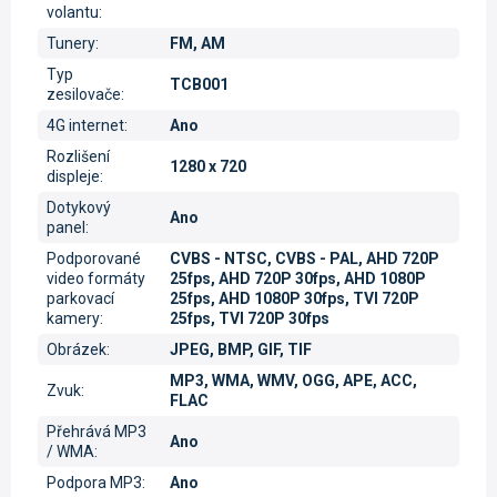
volantu
:
Tunery
:
FM, AM
Typ
TCB001
zesilovače
:
4G internet
:
Ano
Rozlišení
1280 x 720
displeje
:
Dotykový
Ano
panel
:
Podporované
CVBS - NTSC, CVBS - PAL, AHD 720P
video formáty
25fps, AHD 720P 30fps, AHD 1080P
parkovací
25fps, AHD 1080P 30fps, TVI 720P
kamery
:
25fps, TVI 720P 30fps
Obrázek
:
JPEG, BMP, GIF, TIF
MP3, WMA, WMV, OGG, APE, ACC,
Zvuk
:
FLAC
Přehrává MP3
Ano
/ WMA
:
Podpora MP3
:
Ano