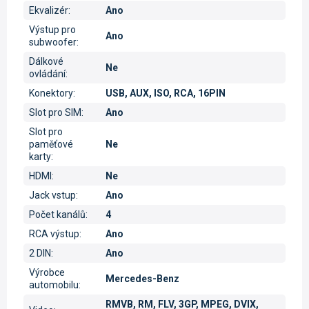
Ekvalizér
:
Ano
Výstup pro
Ano
subwoofer
:
Dálkové
Ne
ovládání
:
Konektory
:
USB, AUX, ISO, RCA, 16PIN
Slot pro SIM
:
Ano
Slot pro
paměťové
Ne
karty
:
HDMI
:
Ne
Jack vstup
:
Ano
Počet kanálů
:
4
RCA výstup
:
Ano
2 DIN
:
Ano
Výrobce
Mercedes-Benz
automobilu
:
RMVB, RM, FLV, 3GP, MPEG, DVIX,