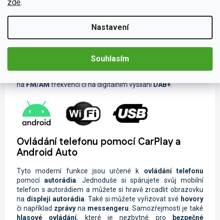
zde
.
Při poslechu oblíbené skladby během cestování se čas Vaší
jízdy neuvěřitelně zkrátí. Díky širokému spektru možnosti
Nastavení
připojení nebudete odkázáni pouze na rozhlasové vysílání.
Svou oblíbenou hudbu a videa můžete sdílet pomocí
USB
flashdisku či
Bluetooth
. Lze také jednoduše nahrávky
streamovat ze svého chytrého zařízení pomocí funkce
Wi-
Souhlasím
Fi
s podporou
Android
aplikací. Pokud právě nemáte po ruce
telefon nebo přehrávač, nalaďte si oblíbené rádiové stanice
na
FM/AM
frekvenci či na digitálním vysílání
DAB+
.
Ovládání telefonu pomocí CarPlay a
Android Auto
Tyto moderní funkce jsou určené k
ovládání telefonu
pomocí
autorádia
. Jednoduše si spárujete svůj mobilní
telefon s autorádiem a můžete si hravě zrcadlit obrazovku
na
displeji autorádia
. Také si můžete vyřizovat své
hovory
či například
zprávy
na
messengeru
. Samozřejmostí je také
hlasové ovládání
, které je nezbytné pro
bezpečné