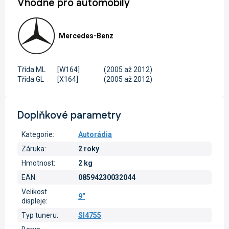
Vhodné pro automobily
Mercedes-Benz
Třída ML
[W164]
(2005 až 2012)
Třída GL
[X164]
(2005 až 2012)
Doplňkové parametry
Kategorie
:
Autorádia
Záruka
:
2 roky
Hmotnost
:
2 kg
EAN
:
08594230032044
Velikost
9"
displeje
:
Typ tuneru
:
SI4755