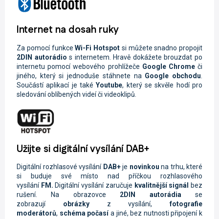
Internet na dosah ruky
Za pomocí funkce
Wi-Fi
Hotspot
si můžete snadno propojit
2DIN autorádio
s internetem. Hravě dokážete brouzdat po
internetu pomocí webového prohlížeče
Google Chrome
či
jiného, který si jednoduše stáhnete na
Google obchodu
.
Součástí aplikací je také
Youtube
, který se skvěle hodí pro
sledování oblíbených videí či videoklipů.
Užijte si digitální vysílání DAB+
Digitální rozhlasové vysílání
DAB+
je
novinkou
na trhu, které
si buduje své místo nad příčkou rozhlasového
vysílání
FM.
Digitální vysílání zaručuje
kvalitnější signál
bez
rušení. Na obrazovce
2DIN autorádi
a
se
zobrazují
obrázky
z vysílání,
fotografie
moderátorů
,
schéma počasí
a jiné, bez nutnosti připojení k