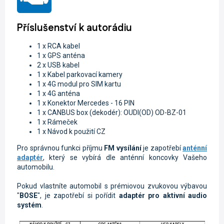
Příslušenství k autorádiu
1 x RCA kabel
1 x GPS anténa
2 x USB kabel
1 x Kabel parkovací kamery
1 x 4G modul pro SIM kartu
1 x 4G anténa
1 x K
onektor Mercedes - 16 PIN
1 x CANBUS box (dekodér): OUDI(OD) OD-BZ-01
1 x Rámeček
1 x Návod k použití CZ
Pro správnou funkci příjmu
FM vysílání
je zapotřebí
anténní
adaptér
, který se vybírá dle anténní koncovky Vašeho
automobilu.
Pokud vlastníte automobil s prémiovou zvukovou výbavou
"
BOSE
", je zapotřebí si pořídit
adaptér pro aktivní audio
systém
.