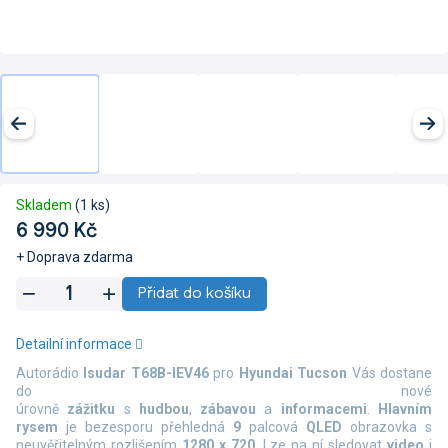
Skladem
(1 ks)
6 990 Kč
+ Doprava zdarma
Měrná
Přidat do košíku
cena:
Detailní informace
Autorádio
Isudar T68B-IEV46
pro
Hyundai Tucson
Vás dostane
do nové
úrovně
zážitku
s
hudbou
,
zábavou
a
informacemi
.
Hlavním
rysem
je bezesporu přehledná
9
palcová
QLED
obrazovka s
neuvěřitelným rozlišením
1280 x 720
. Lze na ní sledovat
video
i