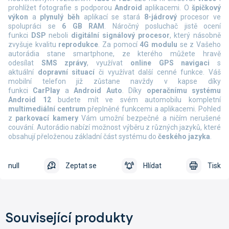
prohlížet fotografie s podporou
Android
aplikacemi. O
špičkový
výkon
a
plynulý běh
aplikací se stará
8-jádrový
procesor ve
spolupráci se
6 GB RAM
. Náročný posluchač jistě ocení
funkci
DSP
neboli
digitální signálový procesor
, který násobně
zvyšuje kvalitu
reprodukce
. Za pomocí
4G modulu
se z Vašeho
autorádia stane smartphone, ze kterého můžete hravě
odesílat
SMS zprávy
, využívat
online
GPS navigaci
s
aktuální
dopravní situací
či využívat další cenné funkce. Váš
mobilní telefon již zůstane navždy v kapse díky
funkci
CarPlay
a
Android Auto
.
Díky
operačnímu systému
Android 12
budete mít ve svém automobilu kompletní
multimediální centrum
přeplněné funkcemi a aplikacemi. Pohled
z
parkovací kamery
Vám umožní bezpečné a ničím nerušené
couvání. Autorádio nabízí možnost výběru z různých jazyků, které
obsahují přeloženou základní část systému do
českého jazyka
.
null
Zeptat se
Hlídat
Tisk
Související produkty