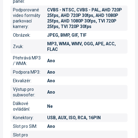
panel
:
Podporované
CVBS - NTSC, CVBS - PAL, AHD 720P
video formáty
25fps, AHD 720P 30fps, AHD 1080P
parkovací
25fps, AHD 1080P 30fps, TVI 720P
kamery
:
25fps, TVI 720P 30fps
Obrázek
:
JPEG, BMP, GIF, TIF
MP3, WMA, WMV, OGG, APE, ACC,
Zvuk
:
FLAC
Přehrává MP3
Ano
/ WMA
:
Podpora MP3
:
Ano
Ekvalizér
:
Ano
Výstup pro
Ano
subwoofer
:
Dálkové
Ne
ovládání
:
Konektory
:
USB, AUX, ISO, RCA, 16PIN
Slot pro SIM
:
Ano
Slot pro