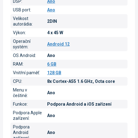
DSP
:
Ano
USB port
:
Ano
Velikost
2DIN
autorádia
:
Výkon
:
4 x 45 W
Operační
Android 12
systém
:
OS Android
:
Ano
RAM
:
6 GB
Vnitřní paměť
:
128 GB
CPU
:
8x Cortex-A55 1.6 GHz, Octa core
Menu v
Ano
češtině
:
Funkce
:
Podpora Android a iOS zařízení
Podpora Apple
Ano
zařízení
:
Podpora
Android
Ano
zařízení
: