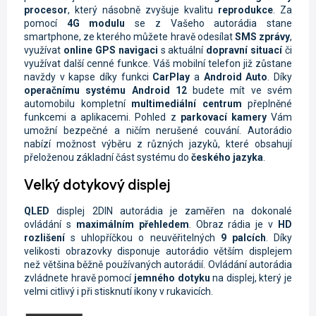
procesor
, který násobně zvyšuje kvalitu
reprodukce
. Za
pomocí
4G modulu
se z Vašeho autorádia stane
smartphone, ze kterého můžete hravě odesílat
SMS zprávy
,
využívat
online
GPS navigaci
s aktuální
dopravní situací
či
využívat další cenné funkce. Váš mobilní telefon již zůstane
navždy v kapse díky funkci
CarPlay
a
Android Auto
.
Díky
operačnímu systému Android 12
budete mít ve svém
automobilu kompletní
multimediální centrum
přeplněné
funkcemi a aplikacemi. Pohled z
parkovací kamery
Vám
umožní bezpečné a ničím nerušené couvání. Autorádio
nabízí možnost výběru z různých jazyků, které obsahují
přeloženou základní část systému do
českého jazyka
.
Velký dotykový displej
QLED
displej
2DIN autorádia je zaměřen na dokonalé
ovládání s
maximálním přehledem
. Obraz rádia je
v
HD
rozlišení
s uhlopříčkou o neuvěřitelných
9 palcích
. Díky
velikosti obrazovky disponuje autorádio větším displejem
než většina běžně používaných autorádií. Ovládání autorádia
zvládnete hravě pomocí
jemného dotyku
na displej, který je
velmi citlivý i při stisknutí ikony v rukavicích.