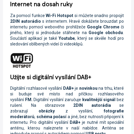
Internet na dosah ruky
Za pomocí funkce
Wi-Fi
Hotspot
si můžete snadno propojit
2DIN autorádio
s internetem. Hravě dokážete brouzdat po
internetu pomocí webového prohlížeče
Google Chrome
či
jiného, který si jednoduše stáhnete na
Google obchodu
.
Součástí aplikací je také
Youtube
, který se skvěle hodí pro
sledování oblíbených videí či videoklipů.
Užijte si digitální vysílání DAB+
Digitální rozhlasové vysílání
DAB+
je
novinkou
na trhu, které
si buduje své místo nad příčkou rozhlasového
vysílání
FM.
Digitální vysílání zaručuje
kvalitnější signál
bez
rušení. Na obrazovce
2DIN autorádi
a
se
zobrazují
obrázky
z vysílání,
fotografie
moderátorů
,
schéma počasí
a jiné, bez nutnosti připojení k
internetu. Pro digitální vysílání
DAB+
je nutné mít speciální
anténu, kterou naleznete v naší nabídce. Anténa se
jednoduše propojí s autorádiem pomocí
USB portu.