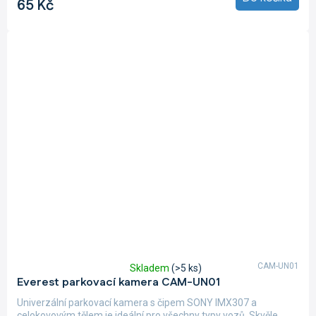
65 Kč
5
hvězdiček.
CAM-UN01
Skladem
(>5 ks)
Průměrné
Everest parkovací kamera CAM-UN01
hodnocení
produktu
Univerzální parkovací kamera s čipem SONY IMX307 a
je
celokovovým tělem je ideální pro všechny typy vozů. Skvěle