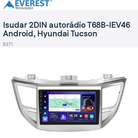
Přejít
na
obsah
Isudar 2DIN autorádio T68B-IEV46
Android, Hyundai Tucson
B371