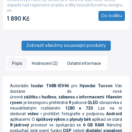
5,0
zapadá nad registrační značku a díky bezúdržbovému designu
z
se...
5
Do košíku
1 890 Kč
hvězdiček.
Zobrazit všechny související produkty
Popis
Hodnocení (2)
Ostatní informace
Autorádio
Isudar T68B-IEV46
pro
Hyundai Tucson
Vás
dostane do nové
úrovně
zážitku
s
hudbou
,
zábavou
a
informacemi
.
Hlavním
rysem
je bezesporu přehledná
9
palcová
QLED
obrazovka s
neuvěřitelným rozlišením
1280 x 720
. Lze na ní
sledovat
video
i prohlížet fotografie s podporou
Android
aplikacemi. O
špičkový výkon
a
plynulý běh
aplikací se stará
8-jádrový
procesor ve spolupráci se
6 GB RAM
. Náročný
posluchač jistě ocení funkci
DSP
neboli
digitální signálový