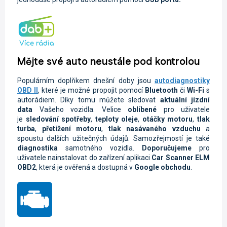
Mějte své auto neustále pod kontrolou
Populárním doplňkem dnešní doby jsou
autodiagnostiky
OBD II
, které je možné propojit pomocí
Bluetooth
či
Wi-Fi
s
autorádiem. Díky tomu můžete sledovat
aktuální jízdní
data
Vašeho vozidla.
Velice
oblíbené
pro uživatele
je
sledování spotřeby
,
teploty oleje
,
otáčky motoru
,
tlak
turba
,
přetížení motoru
,
tlak nasávaného vzduchu
a
spoustu dalších užitečných údajů. Samozřejmostí je také
diagnostika
samotného vozidla.
Doporučujeme
pro
uživatele nainstalovat do zařízení aplikaci
Car Scanner ELM
OBD2
, která je ověřená a dostupná v
Google obchodu
.