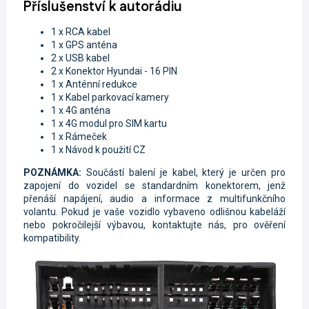
Příslušenství k autorádiu
1 x RCA kabel
1 x GPS anténa
2 x USB kabel
2 x Konektor Hyundai - 16 PIN
1 x Anténní redukce
1 x Kabel parkovací kamery
1 x 4G anténa
1 x 4G modul pro SIM kartu
1 x Rámeček
1 x Návod k použití CZ
POZNÁMKA:
Součástí balení je kabel, který je určen pro
zapojení do vozidel se standardním konektorem, jenž
přenáší napájení, audio a informace z multifunkčního
volantu. Pokud je vaše vozidlo vybaveno odlišnou kabeláží
nebo pokročilejší výbavou, kontaktujte nás, pro ověření
kompatibility.