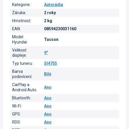
Kategorie
:
Autorádia
Záruka
:
2 roky
Hmotnost
:
2 kg
EAN
:
08594230031160
Model
Tucson
Hyundai
:
Velikost
9"
displeje
:
Typ tuneru
:
SI4755
Barva
Bílé
podsvícení
:
CarPlay a
Ano
Android Auto
:
Bluetooth
:
Ano
Wi-Fi
:
Ano
GPS
:
Ano
RDS
:
Ano