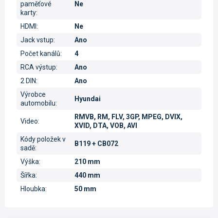
paměťové
Ne
karty
:
HDMI
:
Ne
Jack vstup
:
Ano
Počet kanálů
:
4
RCA výstup
:
Ano
2 DIN
:
Ano
Výrobce
Hyundai
automobilu
:
RMVB, RM, FLV, 3GP, MPEG, DVIX,
Video
:
XVID, DTA, VOB, AVI
Kódy položek v
B119 + CB072
sadě
:
Výška
:
210 mm
Šířka
:
440 mm
Hloubka
:
50 mm