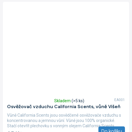
EA001
Skladem
(>5 ks)
Průměrné
Osvěžovač vzduchu California Scents, vůně Višeň
hodnocení
produktu
Vůně California Scents jsou osvědčené osvěžovače vzduchu s
je
koncentrovanou a jemnou vůní. Vůně jsou 100% organické.
5,0
Stačí otevřít plechovku s vonným olejem California Scents,...
z
Do košíku