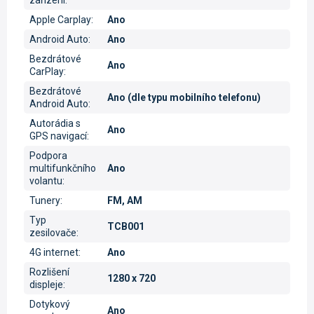
Apple Carplay
:
Ano
Android Auto
:
Ano
Bezdrátové
Ano
CarPlay
:
Bezdrátové
Ano (dle typu mobilního telefonu)
Android Auto
:
Autorádia s
Ano
GPS navigací
:
Podpora
multifunkčního
Ano
volantu
:
Tunery
:
FM, AM
Typ
TCB001
zesilovače
:
4G internet
:
Ano
Rozlišení
1280 x 720
displeje
:
Dotykový
Ano