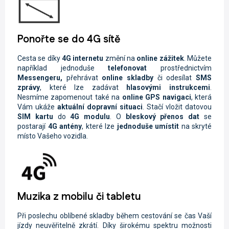
Ponořte se do 4G sítě
Cesta se díky
4G internetu
změní na
online zážitek
. Můžete
například jednoduše
telefonovat
prostřednictvím
Messengeru,
přehrávat
online skladby
či odesílat
SMS
zprávy
, které lze zadávat
hlasovými instrukcemi
.
Nesmíme zapomenout také na
online GPS navigaci
, která
Vám ukáže
aktuální dopravní situaci
. Stačí vložit datovou
SIM kartu
do
4G modulu
. O
bleskový přenos dat
se
postarají
4G antény
, které lze
jednoduše umístit
na skryté
místo Vašeho vozidla.
Muzika z mobilu či tabletu
Při poslechu oblíbené skladby během cestování se čas Vaší
jízdy neuvěřitelně zkrátí. Díky širokému spektru možnosti