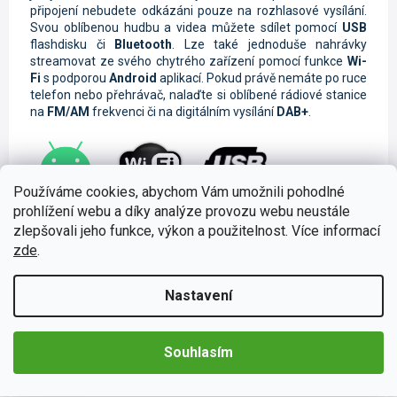
připojení nebudete odkázáni pouze na rozhlasové vysílání.
Svou oblíbenou hudbu a videa můžete sdílet pomocí
USB
flashdisku či
Bluetooth
. Lze také jednoduše nahrávky
streamovat ze svého chytrého zařízení pomocí funkce
Wi-
Fi
s podporou
Android
aplikací. Pokud právě nemáte po ruce
telefon nebo přehrávač, nalaďte si oblíbené rádiové stanice
na
FM/AM
frekvenci či na digitálním vysílání
DAB+
.
Používáme cookies, abychom Vám umožnili pohodlné
prohlížení webu a díky analýze provozu webu neustále
Ovládání telefonu pomocí CarPlay a
zlepšovali jeho funkce, výkon a použitelnost. Více informací
Android Auto
zde
.
Tyto moderní funkce jsou určené k
ovládání telefonu
pomocí
autorádia
. Jednoduše si spárujete svůj mobilní
Nastavení
telefon s autorádiem a můžete si hravě zrcadlit obrazovku
na
displeji autorádia
. Také si můžete vyřizovat své
hovory
či například
zprávy
na
messengeru
. Samozřejmostí je také
Souhlasím
hlasové ovládání
, které je nezbytné pro
bezpečné
cestování
.