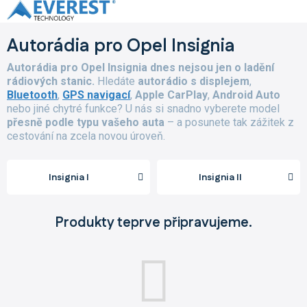
Přejít
na
obsah
Autorádia pro Opel Insignia
Autorádia pro Opel Insignia dnes nejsou jen o ladění
rádiových stanic.
Hledáte
autorádio s displejem
,
Bluetooth
,
GPS navigací
,
Apple CarPlay
,
Android Auto
nebo jiné chytré funkce? U nás si snadno vyberete model
přesně podle typu vašeho auta
– a posunete tak zážitek z
cestování na zcela novou úroveň.
Insignia I
Insignia II
Produkty teprve připravujeme.