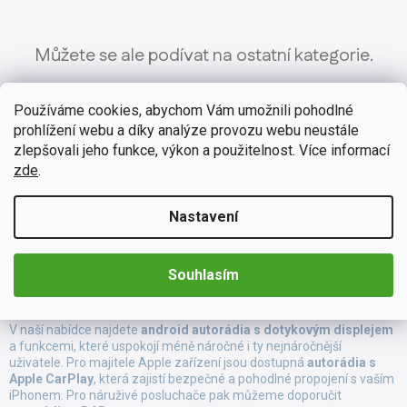
Můžete se ale podívat na ostatní kategorie.
Používáme cookies, abychom Vám umožnili pohodlné
Zpět do obchodu
prohlížení webu a díky analýze provozu webu neustále
zlepšovali jeho funkce, výkon a použitelnost. Více informací
zde
.
Autorádio není už jen pouhý přehrávač. Je to multimediální
Nastavení
centrum, které vám dokáže svými funkcemi usnadnit i zpříjemnit
cestování autem.
Mezi nejvyhledávanější funkce u autorádií
patří
GPS navigace
,
bluetooth
,
WiFi
,
USB port
, handsfree, DAB+
nebo
Souhlasím
možnost propojení s mobilem pomocí
Apple CarPlay
nebo
Android
Auto
.
V naší nabídce najdete
android autorádia
s dotykovým displejem
a funkcemi, které uspokojí méně náročné i ty nejnáročnější
uživatele. Pro majitele Apple zařízení jsou dostupná
autorádia s
Apple CarPlay
, která zajistí bezpečné a pohodlné propojení s vaším
iPhonem. Pro náruživé posluchače pak můžeme doporučit