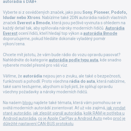
autorádia s DAB+
.
Vyberte si z osvědčených značek, jako jsou
Sony
,
Pioneer
,
Podofo,
Idudar nebo Xtrons
. Nabízíme také 2DIN autorádia našich vlastních
značek
Everest a Bmode
, která jsou pečlivě vyvinuta s ohledem na
každý detail tak, aby splňovala nároky moderních řidičů.
Autorádia
Everest
ocení řidiči, kteří hledají top výkon a
autorádia Bmode
doporučujeme, pokud hledáte dokonale vyladěný poměr
výkon/cena.
Chcete mít jistotu, že vám bude rádio do vozu opravdu pasovat?
Nahlédněte do kategorie
autorádia podle typu auta
, kde snadno
vyberete model přesně pro váš vůz.
Věříme, že
autorádia
nejsou jen o zvuku, ale také o bezpečnosti,
funkčnosti a pohodlí. Proto všechna
rádia do auta
, která nabízíme,
také sami testujeme, abychom si byli jistí, že splňují opravdu
všechny požadavky a nároky moderních řidičů.
Na našem
blogu
najdete také témata, která vám pomohou se ve
světě moderních autorádií zorientovat. Ať už vás zajímá,
jak vyndat
staré autorádio
,
jak zlepšit signál autorádia
,
kolik RAM je potřeba u
Android autorádia
,
co je Apple CarPlay a Android Auto
nebo
proč je
důležité nastavení CAN-BUS protokolu
.