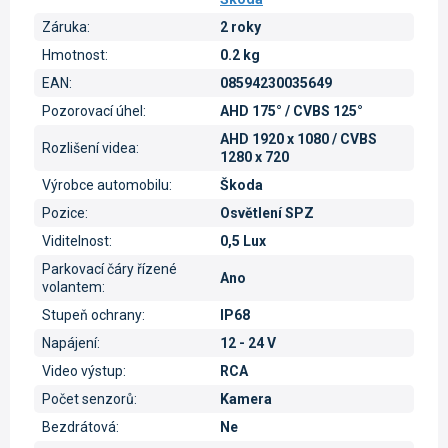
Záruka
:
2 roky
Hmotnost
:
0.2 kg
EAN
:
08594230035649
Pozorovací úhel
:
AHD 175° / CVBS 125°
AHD 1920 x 1080 / CVBS
Rozlišení videa
:
1280 x 720
Výrobce automobilu
:
Škoda
Pozice
:
Osvětlení SPZ
Viditelnost
:
0,5 Lux
Parkovací čáry řízené
Ano
volantem
:
Stupeň ochrany
:
IP68
Napájení
:
12 - 24 V
Video výstup
:
RCA
Počet senzorů
:
Kamera
Bezdrátová
:
Ne