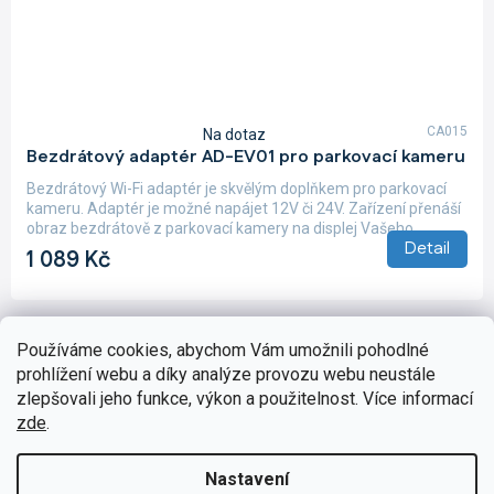
CA015
Na dotaz
Průměrné
Bezdrátový adaptér AD-EV01 pro parkovací kameru
hodnocení
produktu
Bezdrátový Wi-Fi adaptér je skvělým doplňkem pro parkovací
je
kameru. Adaptér je možné napájet 12V či 24V. Zařízení přenáší
5,0
obraz bezdrátově z parkovací kamery na displej Vašeho...
z
Detail
1 089 Kč
5
hvězdiček.
Používáme cookies, abychom Vám umožnili pohodlné
Zobrazit všechny související produkty
prohlížení webu a díky analýze provozu webu neustále
zlepšovali jeho funkce, výkon a použitelnost. Více informací
zde
.
Popis
Hodnocení
Ostatní informace
Nastavení