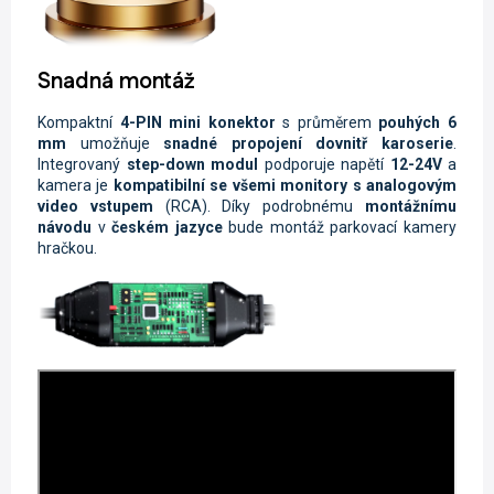
Snadná montáž
Kompaktní
4-PIN mini konektor
s průměrem
pouhých 6
mm
umožňuje
snadné propojení dovnitř karoserie
.
Integrovaný
step-down
modul
podporuje napětí
12-24V
a
kamera je
kompatibilní se všemi monitory s analogovým
video vstupem
(RCA). Díky podrobnému
montážnímu
návodu
v
českém jazyce
bude montáž parkovací kamery
hračkou.