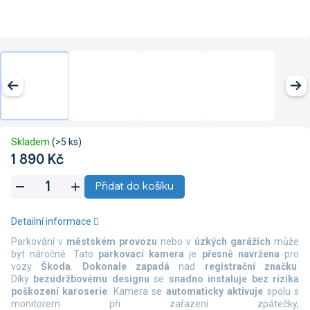
Skladem
(>5 ks)
1 890 Kč
Měrná
Přidat do košíku
cena:
Detailní informace
Parkování v
městském provozu
nebo v
úzkých garážích
může
být náročné. Tato
parkovací kamera
je
přesně navržena
pro
vozy
Škoda
.
Dokonale zapadá
nad
registrační značku
.
Díky
bezúdržbovému designu
se
snadno instaluje bez rizika
poškození karoserie
. Kamera se
automaticky aktivuje
spolu s
monitorem při zařazení zpátečky,