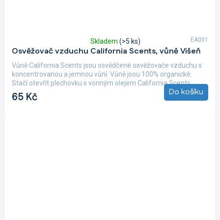
EA001
Skladem
(>5 ks)
Průměrné
Osvěžovač vzduchu California Scents, vůně Višeň
hodnocení
produktu
Vůně California Scents jsou osvědčené osvěžovače vzduchu s
je
koncentrovanou a jemnou vůní. Vůně jsou 100% organické.
5,0
Stačí otevřít plechovku s vonným olejem California Scents,...
z
Do košíku
65 Kč
5
hvězdiček.