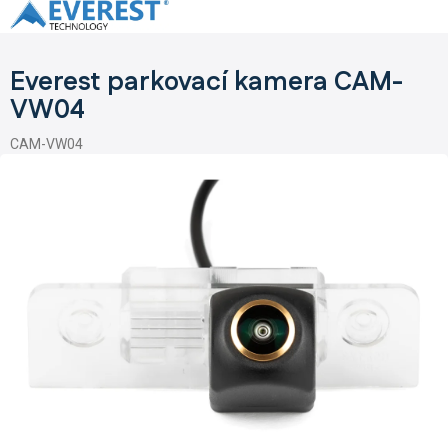
Přejít
na
obsah
Everest parkovací kamera CAM-
VW04
CAM-VW04