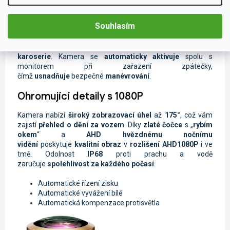
Parkování v
městském provozu
nebo v
úzkých
garážích
může být náročné. Tato
parkovací
Souhlasím
kamera
je
přesně navržena
pro vozy
Škoda
.
Dokonale
zapadá
nad
registrační značku
. Díky
bezúdržbovému
designu
se
snadno instaluje bez rizika poškození
karoserie
. Kamera se
automaticky aktivuje
spolu s
monitorem při zařazení zpátečky,
čímž
usnadňuje
bezpečné
manévrování
.
Ohromující detaily s 1080P
Kamera nabízí
široký zobrazovací úhel
až
175°
, což vám
zajistí
přehled o dění za vozem
. Díky
zlaté čočce
s „
rybím
okem
“ a
AHD hvězdnému nočnímu
vidění
poskytuje
kvalitní obraz
v
rozlišení AHD1080P
i ve
tmě. Odolnost
IP68
proti prachu a vodě
zaručuje
spolehlivost za každého počasí
.
Automatické řízení zisku
Automatické vyvážení bílé
Automatická kompenzace protisvětla