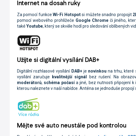
Internet na dosah ruky
Za pomocí funkce
Wi-Fi
Hotspot
si můžete snadno propojit
2
pomocí webového prohlížeče
Google Chrome
či jiného, kt
také
Youtube
, který se skvěle hodí pro sledování oblíbených vide
Užijte si digitální vysílání DAB+
Digitální rozhlasové vysílání
DAB+
je
novinkou
na trhu, které
vysílání zaručuje
kvalitnější signál
bez rušení. Na obraz
moderátorů
,
schéma počasí
a jiné, bez nutnosti připojení k 
kterou naleznete v naší nabídce. Anténa se jednoduše propoj
Mějte své auto neustále pod kontrolou