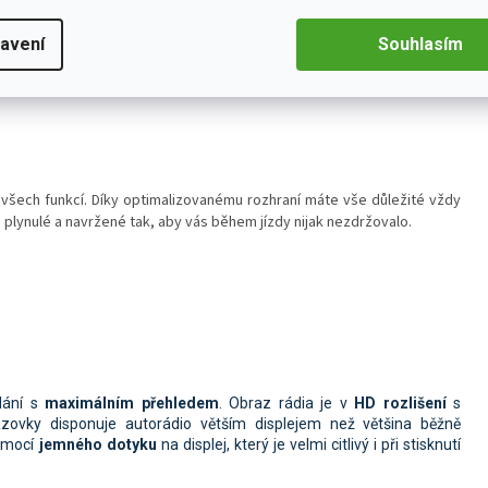
hardware
ve spojení s optimalizovaným softwarem, který zajišťuje
avení
Souhlasím
všech funkcí. Díky optimalizovanému rozhraní máte vše důležité vždy
e plynulé a navržené tak, aby vás během jízdy nijak nezdržovalo.
dání s
maximálním přehledem
. Obraz rádia je
v
HD rozlišení
s
razovky disponuje autorádio větším displejem než většina běžně
pomocí
jemného dotyku
na displej, který je velmi citlivý i při stisknutí