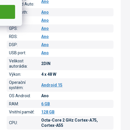
Ano
Android Auto
:
Bluetooth
:
Ano
Wi-Fi
:
Ano
GPS
:
Ano
RDS
:
Ano
DSP
:
Ano
USB port
:
Ano
Velikost
2DIN
autorádia
:
Výkon
:
4 x 48 W
Operační
Android 15
systém
:
OS Android
:
Ano
RAM
:
6 GB
Vnitřní paměť
:
128 GB
Octa-Core 2 GHz Cortex-A75,
CPU
:
Cortex-A55