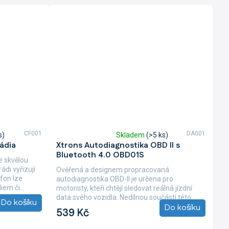
CF001
DA001
s)
Skladem
(>5 ks)
Průměrné
ádia
Xtrons Autodiagnostika OBD II s
hodnocení
Bluetooth 4.0 OBD01S
produktu
e skvělou
je
rádi vyřizují
Ověřená a designem propracovaná
5,0
fon lze
autodiagnostika OBD-II je určena pro
z
em či...
motoristy, kteří chtějí sledovat reálná jízdní
5
data svého vozidla. Nedílnou součástí této
Do košíku
hvězdiček.
Do košíku
propracované...
539 Kč