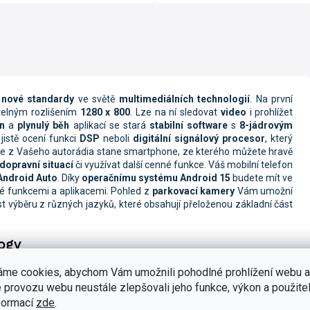
e
nové standardy
ve světě
multimediálních technologií
. Na první
telným rozlišením
1280 x 800
. Lze na ní sledovat
video
i prohlížet
n
a
plynulý běh
aplikací se stará
stabilní software
s
8-jádrovým
jistě ocení funkci
DSP
neboli
digitální signálový procesor
, který
e z Vašeho autorádia stane smartphone, ze kterého můžete hravě
dopravní situací
či využívat další cenné funkce. Váš mobilní telefon
ndroid Auto
. Díky
operačnímu systému Android 15
budete mít ve
é funkcemi a aplikacemi. Pohled z
parkovací kamery
Vám umožní
 výběru z různých jazyků, které obsahují přeloženou základní část
logy
 zákazníků
. Na základě požadavků a zpětných vazeb jsme navrhli
áme cookies, abychom Vám umožnili pohodlné prohlížení webu a
nabízí přehledný
celodotykový displej
bez mechanických tlačítek,
 provozu webu neustále zlepšovali jeho funkce, výkon a použitel
dič během jízdy jistě ocení
rychlou odezvu systému
a
jednoduché
formací
zde
.
alší funkce. Rádio je vybaveno
kvalitním FM tunerem
s
odrušením