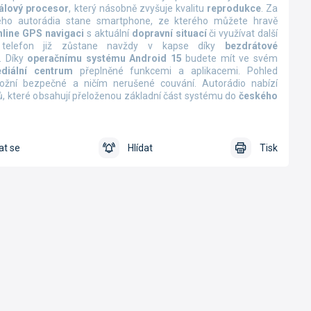
nálový procesor
, který násobně zvyšuje kvalitu
reprodukce
. Za
o autorádia stane smartphone, ze kterého můžete hravě
nline
GPS navigaci
s aktuální
dopravní situací
či využívat další
 telefon již zůstane navždy v kapse díky
bezdrátové
. Díky
operačnímu systému Android 15
budete mít ve svém
diální centrum
přeplněné funkcemi a aplikacemi. Pohled
ní bezpečné a ničím nerušené couvání. Autorádio nabízí
, které obsahují přeloženou základní část systému do
českého
at se
Hlídat
Tisk