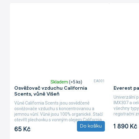
EA001
Skladem
(>5 ks)
Průměrné
Průměrné
Osvěžovač vzduchu California
Everest p
hodnocení
hodnocení
Scents, vůně Višeň
produktu
produktu
Univerzální 
je
je
IMX307 a cel
Vůně California Scents jsou osvědčené
5,0
5,0
všechny typy
osvěžovače vzduchu s koncentrovanou a
z
z
registrační 
jemnou vůní. Vůně jsou 100% organické. Stačí
5
5
designu se...
otevřít plechovku s vonným olejem California
hvězdiček.
hvězdiček.
1 890 Kč
Do košíku
Scents,...
65 Kč