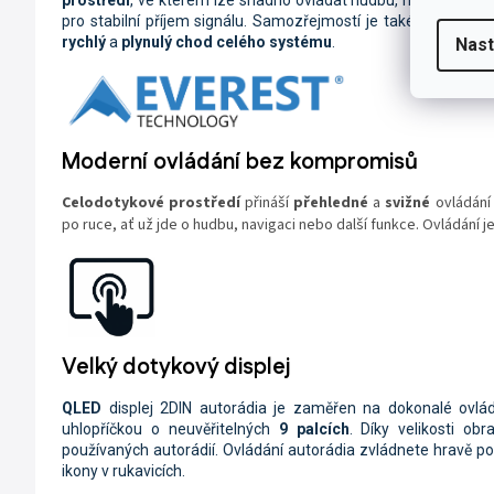
pro stabilní příjem signálu. Samozřejmostí je také
výkonný 
rychlý
a
plynulý chod celého systému
.
Nast
Moderní ovládání bez kompromisů
Celodotykové prostředí
přináší
přehledné
a
svižné
ovládání 
po ruce, ať už jde o hudbu, navigaci nebo další funkce. Ovládání j
Velký dotykový displej
QLED
displej
2DIN autorádia je zaměřen na dokonalé ovlá
uhlopříčkou o neuvěřitelných
9 palcích
. Díky velikosti ob
používaných autorádií. Ovládání autorádia zvládnete hravě 
ikony v rukavicích.