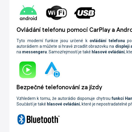
Ovládání telefonu pomocí CarPlay a Andr
Tyto moderní funkce jsou určené k
ovládání telefonu
po
autorádiem a můžete si hravě zrcadlit obrazovku na
displeji
na
messengeru
. Samozřejmostí je také
hlasové ovládání
, kt
Bezpečné telefonování za jízdy
Vzhledem k tomu, že autorádio disponuje chytrou
funkcí Ha
Součástí je také
hlasové ovládání
, které je nepostradatelné p