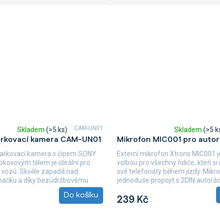
CAM-UN01
Skladem
(>5 ks)
Skladem
(>5 k
Průměrné
arkovací kamera CAM-UN01
Mikrofon MIC001 pro autor
hodnocení
produktu
parkovací kamera s čipem SONY
Externí mikrofon Xtrons MIC001 j
je
okovovým tělem je ideální pro
volbou pro všechny řidiče, kteří si 
5,0
 vozů. Skvěle zapadá nad
své telefonáty během jízdy. Mikro
z
značku a díky bezúdržbovému
jednoduše propojit s 2DIN autorádi
5
Do košíku
hvězdiček.
239 Kč