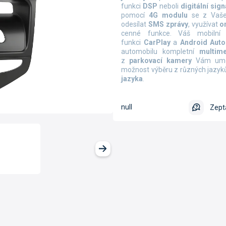
funkci
DSP
neboli
digitální sig
pomocí
4G modulu
se z Vašeh
odesílat
SMS zprávy
, využívat
o
cenné funkce. Váš mobilní
funkci
CarPlay
a
Android Auto
automobilu kompletní
multime
z
parkovací kamery
Vám umož
možnost výběru z různých jazyků
jazyka
.
null
Zept