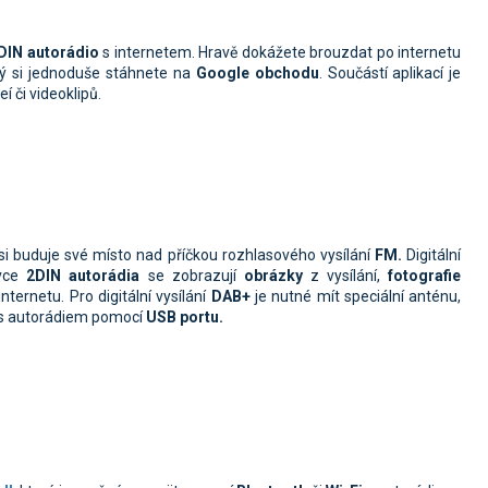
DIN autorádio
s internetem. Hravě dokážete brouzdat po internetu
erý si jednoduše stáhnete na
Google obchodu
. Součástí aplikací je
í či videoklipů.
 si buduje své místo nad příčkou rozhlasového vysílání
FM.
Digitální
ovce
2DIN autorádi
a
se zobrazují
obrázky
z vysílání,
fotografie
internetu. Pro digitální vysílání
DAB+
je nutné mít speciální anténu,
í s autorádiem pomocí
USB portu.