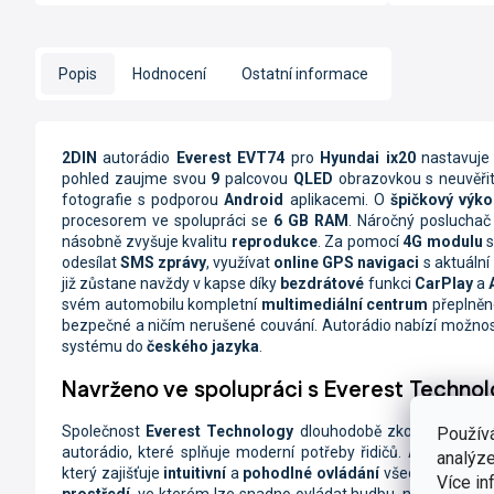
Popis
Hodnocení
Ostatní informace
2DIN
autorádio
Everest EVT74
pro
Hyundai ix20
nastavuj
pohled zaujme svou
9
palcovou
QLED
obrazovkou s neuvěři
fotografie s podporou
Android
aplikacemi. O
špičkový výko
procesorem ve spolupráci se
6 GB RAM
. Náročný posluchač 
násobně zvyšuje kvalitu
reprodukce
. Za pomocí
4G modulu
s
odesílat
SMS zprávy
, využívat
online
GPS navigaci
s aktuální
již zůstane navždy v kapse díky
bezdrátové
funkci
CarPlay
a
A
svém automobilu kompletní
multimediální centrum
přeplněn
bezpečné a ničím nerušené couvání. Autorádio nabízí možnost
systému do
českého jazyka
.
Navrženo ve spolupráci s Everest Techno
Společnost
Everest Technology
dlouhodobě zkoumá
přání
Použív
autorádio, které splňuje moderní potřeby řidičů. Autorádio 
analýze
který zajišťuje
intuitivní
a
pohodlné ovládání
všech funkcí. Ři
Více in
prostředí
, ve kterém lze snadno ovládat hudbu, navigaci či d