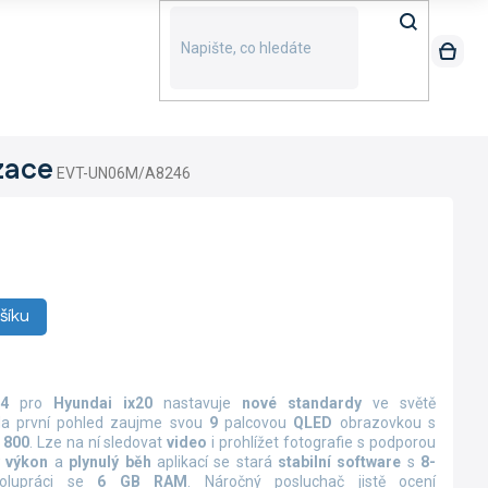
zace
EVT-UN06M/A8246
šíku
74
pro
Hyundai ix20
nastavuje
nové standardy
ve světě
Na první pohled zaujme svou
9
palcovou
QLED
obrazovkou s
 800
. Lze na ní sledovat
video
i prohlížet fotografie s podporou
ý výkon
a
plynulý běh
aplikací se stará
stabilní software
s
8-
olupráci se
6 GB RAM
. Náročný posluchač jistě ocení