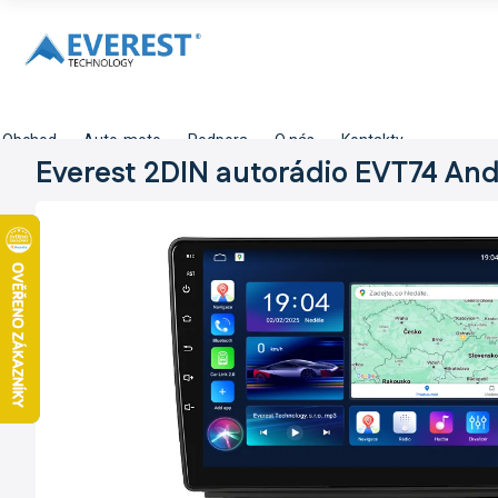
Přejít
na
obsah
Obchod
Auto-moto
Podpora
O nás
Kontakty
Everest 2DIN autorádio EVT74 And