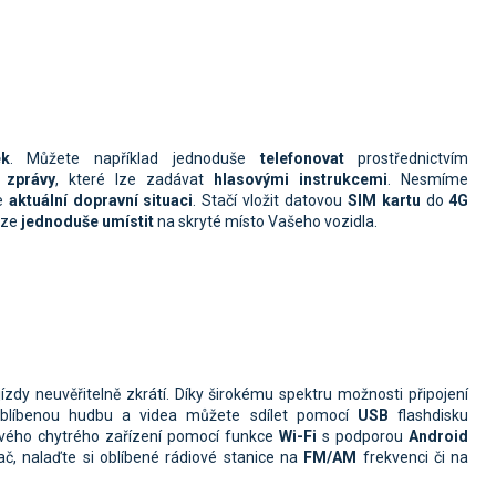
ek
. Můžete například jednoduše
telefonovat
prostřednictvím
zprávy
, které lze zadávat
hlasovými instrukcemi
. Nesmíme
že
aktuální dopravní situaci
. Stačí vložit datovou
SIM kartu
do
4G
 lze
jednoduše umístit
na skryté místo Vašeho vozidla.
zdy neuvěřitelně zkrátí. Díky širokému spektru možnosti připojení
oblíbenou hudbu a videa můžete sdílet pomocí
USB
flashdisku
svého chytrého zařízení pomocí funkce
Wi-Fi
s podporou
Android
č, nalaďte si oblíbené rádiové stanice na
FM/AM
frekvenci či na