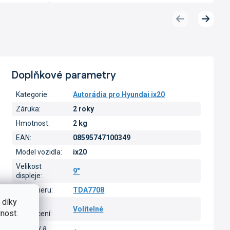
Předchozí
Další
produkt
produk
Doplňkové parametry
Kategorie
:
Autorádia pro Hyundai ix20
Záruka
:
2 roky
Hmotnost
:
2 kg
EAN
:
08595747100349
Model vozidla
:
ix20
Velikost
9"
displeje
:
Typ tuneru
:
TDA7708
 díky
Barva
Volitelné
nost.
podsvícení
:
CarPlay a