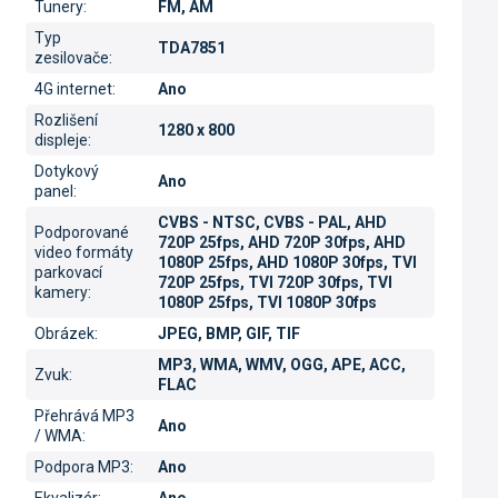
Tunery
:
FM, AM
Typ
TDA7851
zesilovače
:
4G internet
:
Ano
Rozlišení
1280 x 800
displeje
:
Dotykový
Ano
panel
:
CVBS - NTSC, CVBS - PAL, AHD
Podporované
720P 25fps, AHD 720P 30fps, AHD
video formáty
1080P 25fps, AHD 1080P 30fps, TVI
parkovací
720P 25fps, TVI 720P 30fps, TVI
kamery
:
1080P 25fps, TVI 1080P 30fps
Obrázek
:
JPEG, BMP, GIF, TIF
MP3, WMA, WMV, OGG, APE, ACC,
Zvuk
:
FLAC
Přehrává MP3
Ano
/ WMA
:
Podpora MP3
:
Ano