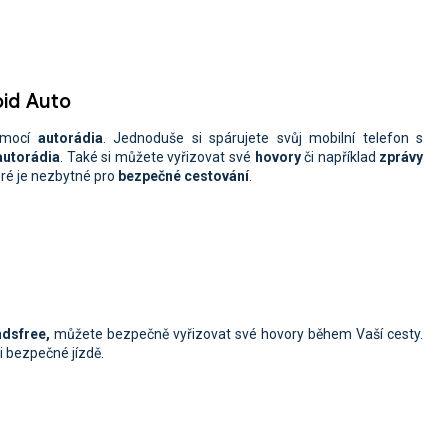
oid Auto
mocí
autorádia
. Jednoduše si spárujete svůj mobilní telefon s
 autorádia
. Také si můžete vyřizovat své
hovory
či například
zprávy
eré je nezbytné pro
bezpečné cestování
.
ndsfree,
můžete
bezpečně vyřizovat své hovory během Vaší cesty.
ři bezpečné jízdě.