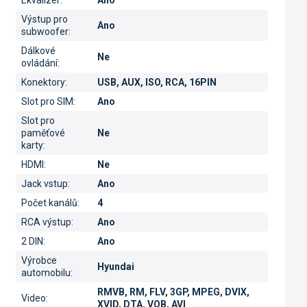
Ekvalizér
:
Ano
Výstup pro
Ano
subwoofer
:
Dálkové
Ne
ovládání
:
Konektory
:
USB, AUX, ISO, RCA, 16PIN
Slot pro SIM
:
Ano
Slot pro
paměťové
Ne
karty
:
HDMI
:
Ne
Jack vstup
:
Ano
Počet kanálů
:
4
RCA výstup
:
Ano
2 DIN
:
Ano
Výrobce
Hyundai
automobilu
:
RMVB, RM, FLV, 3GP, MPEG, DVIX,
Video
:
XVID, DTA, VOB, AVI