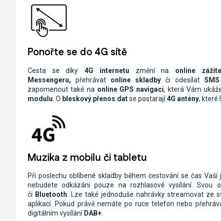
Ponořte se do 4G sítě
Cesta se díky
4G internetu
změní na
online zážit
Messengeru,
přehrávat
online skladby
či odesílat
SMS 
zapomenout také na
online GPS navigaci
, která Vám uká
modulu
. O
bleskový přenos dat
se postarají
4G antény
, které
Muzika z mobilu či tabletu
Při poslechu oblíbené skladby během cestování se čas Vaší jí
nebudete odkázáni pouze na rozhlasové vysílání. Svou 
či
Bluetooth
. Lze také jednoduše nahrávky streamovat ze 
aplikací. Pokud právě nemáte po ruce telefon nebo přehráva
digitálním vysílání
DAB+
.