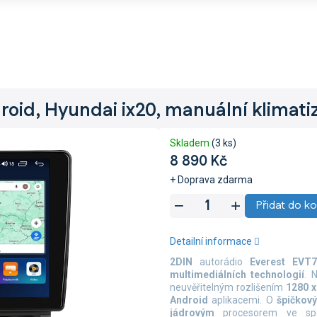
roid, Hyundai ix20, manuální klimati
Skladem
(3 ks)
8 890 Kč
+ Doprava zdarma
Měrná
Přidat do ko
cena:
Detailní informace
2DIN
autorádio
Everest EVT
multimediálních technologií
. 
neuvěřitelným rozlišením
1280 x
Android
aplikacemi. O
špičkov
jádrovým
procesorem ve sp