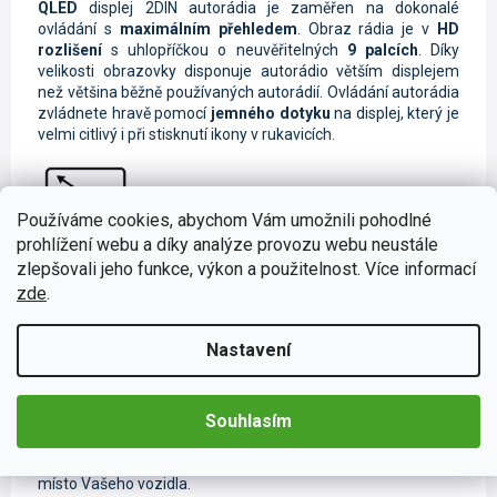
QLED
displej
2DIN autorádia je zaměřen na dokonalé
ovládání s
maximálním přehledem
. Obraz rádia je
v
HD
rozlišení
s uhlopříčkou o neuvěřitelných
9 palcích
. Díky
velikosti obrazovky disponuje autorádio větším displejem
než většina běžně používaných autorádií. Ovládání autorádia
zvládnete hravě pomocí
jemného dotyku
na displej, který je
velmi citlivý i při stisknutí ikony v rukavicích.
Používáme cookies, abychom Vám umožnili pohodlné
prohlížení webu a díky analýze provozu webu neustále
zlepšovali jeho funkce, výkon a použitelnost. Více informací
Ponořte se do 4G sítě
zde
.
Cesta se díky
4G internetu
změní na
online zážitek
. Můžete
například jednoduše
telefonovat
prostřednictvím
Nastavení
Messengeru,
přehrávat
online skladby
či odesílat
SMS
zprávy
, které lze zadávat
hlasovými instrukcemi
.
Nesmíme zapomenout také na
online GPS navigaci
, která
Souhlasím
Vám ukáže
aktuální dopravní situaci
. Stačí vložit datovou
SIM kartu
do
4G modulu
. O
bleskový přenos dat
se
postarají
4G antény
, které lze
jednoduše umístit
na skryté
místo Vašeho vozidla.