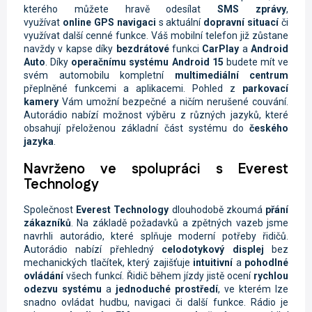
kterého můžete hravě odesílat
SMS zprávy
,
využívat
online
GPS navigaci
s aktuální
dopravní situací
či
využívat další cenné funkce. Váš mobilní telefon již zůstane
navždy v kapse díky
bezdrátové
funkci
CarPlay
a
Android
Auto
. Díky
operačnímu systému Android 15
budete mít ve
svém automobilu kompletní
multimediální centrum
přeplněné funkcemi a aplikacemi. Pohled z
parkovací
kamery
Vám umožní bezpečné a ničím nerušené couvání.
Autorádio nabízí možnost výběru z různých jazyků, které
obsahují přeloženou základní část systému do
českého
jazyka
.
Navrženo ve spolupráci s Everest
Technology
Společnost
Everest Technology
dlouhodobě zkoumá
přání
zákazníků
. Na základě požadavků a zpětných vazeb jsme
navrhli autorádio, které splňuje moderní potřeby řidičů.
Autorádio nabízí přehledný
celodotykový displej
bez
mechanických tlačítek, který zajišťuje
intuitivní
a
pohodlné
ovládání
všech funkcí. Řidič během jízdy jistě ocení
rychlou
odezvu systému
a
jednoduché prostředí
, ve kterém lze
snadno ovládat hudbu, navigaci či další funkce. Rádio je