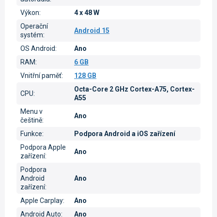
Výkon
:
4 x 48 W
Operační
Android 15
systém
:
OS Android
:
Ano
RAM
:
6 GB
Vnitřní paměť
:
128 GB
Octa-Core 2 GHz Cortex-A75, Cortex-
CPU
:
A55
Menu v
Ano
češtině
:
Funkce
:
Podpora Android a iOS zařízení
Podpora Apple
Ano
zařízení
:
Podpora
Android
Ano
zařízení
:
Apple Carplay
:
Ano
Android Auto
:
Ano