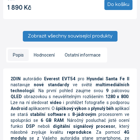
5
Do košíku
1 890 Kč
hvězdiček.
Zobrazit všechny související produkty
Popis
Hodnocení
Ostatní informace
2DIN
autorádio
Everest EVT54
pro
Hyundai Santa Fe II
nastavuje
nové standardy
ve světě
multimediálních
technologií
. Na první pohled zaujme svou
9
palcovou
QLED
obrazovkou s neuvěřitelným rozlišením
1280 x 800
.
Lze na ní sledovat
video
i prohlížet fotografie s podporou
Android
aplikacemi. O
špičkový výkon
a
plynulý běh
aplikací
se stará
stabilní software
s
8-jádrovým
procesorem ve
spolupráci se
6 GB RAM
. Náročný posluchač jistě ocení
funkci
DSP
neboli
digitální signálový procesor
, který
násobně zvyšuje kvalitu
reprodukce
. Za pomocí
4G
modulu
se z Vašeho autorádia stane smartphone, ze