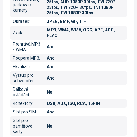
25fps, AHD 1080P 30fps, TVI 720P
parkovací
25fps, TVI 720P 30fps, TVI 1080P
kamery
:
25fps, TVI 1080P 30fps
Obrázek
:
JPEG, BMP, GIF, TIF
MP3, WMA, WMV, OGG, APE, ACC,
Zvuk
:
FLAC
Přehrává MP3
Ano
/ WMA
:
Podpora MP3
:
Ano
Ekvalizér
:
Ano
Výstup pro
Ano
subwoofer
:
Dálkové
Ne
ovládání
:
Konektory
:
USB, AUX, ISO, RCA, 16PIN
Slot pro SIM
:
Ano
Slot pro
paměťové
Ne
karty
: