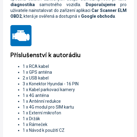
diagnostika
samotného vozidla.
Doporučujeme
pro
uživatele nainstalovat do zařízení aplikaci
Car Scanner ELM
OBD2
, která je ověřená a dostupná v
Google obchodu
.
Příslušenství k autorádiu
1 x RCA kabel
1 x GPS anténa
2 x USB kabel
3 x Konektor Hyundai - 16 PIN
1 x Kabel parkovací kamery
1 x 4G anténa
1 x Anténní redukce
1 x 4G modul pro SIM kartu
1 x Externí mikrofon
1 x Držák
1 x Rámeček
1 x Návod k použití CZ