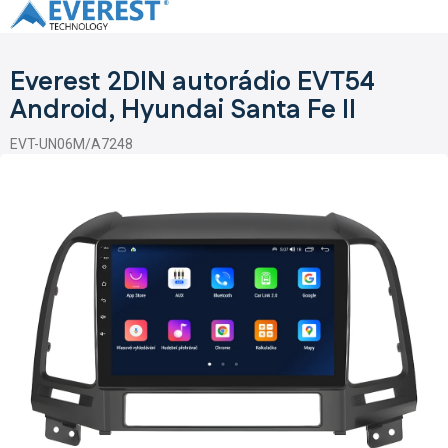
Přejít
na
obsah
Everest 2DIN autorádio EVT54
Android, Hyundai Santa Fe II
EVT-UN06M/A7248