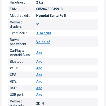
Hmotnost
:
2 kg
EAN
:
08594230039913
Model vozidla
:
Hyundai Santa Fe II
Velikost
9"
displeje
:
Typ tuneru
:
TDA7708
Barva
Volitelné
podsvícení
:
CarPlay a
Ano
Android Auto
:
Bluetooth
:
Ano
Wi-Fi
:
Ano
GPS
:
Ano
RDS
:
Ano
DSP
:
Ano
USB port
:
Ano
Velikost
2DIN
autorádia
: