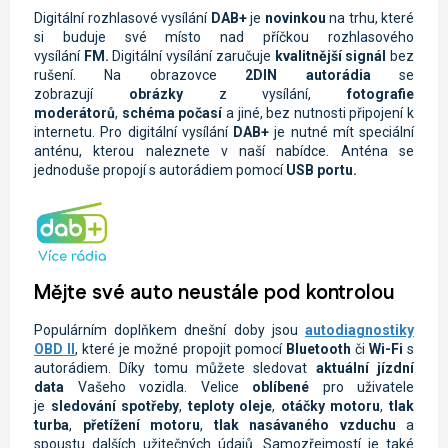
Digitální rozhlasové vysílání
DAB+
je
novinkou
na trhu, které
si buduje své místo nad příčkou rozhlasového
vysílání
FM.
Digitální vysílání zaručuje
kvalitnější signál
bez
rušení. Na obrazovce
2DIN autorádi
a
se
zobrazují
obrázky
z vysílání,
fotografie
moderátorů
,
schéma počasí
a jiné, bez nutnosti připojení k
internetu. Pro digitální vysílání
DAB+
je nutné mít speciální
anténu, kterou naleznete v naší nabídce. Anténa se
jednoduše propojí s autorádiem pomocí
USB portu.
Mějte své auto neustále pod kontrolou
Populárním doplňkem dnešní doby jsou
autodiagnostiky
OBD II
, které je možné propojit pomocí
Bluetooth
či
Wi-Fi
s
autorádiem. Díky tomu můžete sledovat
aktuální jízdní
data
Vašeho vozidla.
Velice
oblíbené
pro uživatele
je
sledování spotřeby
,
teploty oleje
,
otáčky motoru
,
tlak
turba
,
přetížení motoru
,
tlak nasávaného vzduchu
a
spoustu dalších užitečných údajů. Samozřejmostí je také