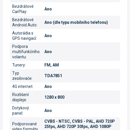
Bezdrátové
Ano
CarPlay
:
Bezdrátové
Ano (dle typu mobilního telefonu)
Android Auto
:
Autorádia s
Ano
GPS navigací
:
Podpora
multifunkčního
Ano
volantu
:
Tunery
:
FM, AM
Typ
TDA7851
zesilovače
:
4G internet
:
Ano
Rozlišení
1280 x 800
displeje
:
Dotykový
Ano
panel
:
CVBS - NTSC, CVBS - PAL, AHD 720P
Podporované
25fps, AHD 720P 30fps, AHD 1080P
video formáty