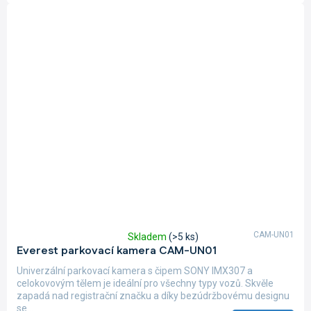
CAM-UN01
Skladem
(>5 ks)
Průměrné
Everest parkovací kamera CAM-UN01
hodnocení
produktu
Univerzální parkovací kamera s čipem SONY IMX307 a
je
celokovovým tělem je ideální pro všechny typy vozů. Skvěle
5,0
zapadá nad registrační značku a díky bezúdržbovému designu
z
se...