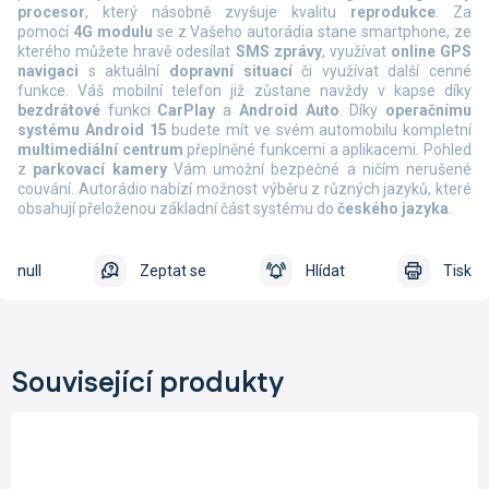
procesor
, který násobně zvyšuje kvalitu
reprodukce
. Za
pomocí
4G modulu
se z Vašeho autorádia stane smartphone, ze
kterého můžete hravě odesílat
SMS zprávy
, využívat
online
GPS
navigaci
s aktuální
dopravní situací
či využívat další cenné
funkce. Váš mobilní telefon již zůstane navždy v kapse díky
bezdrátové
funkci
CarPlay
a
Android Auto
. Díky
operačnímu
systému Android 15
budete mít ve svém automobilu kompletní
multimediální centrum
přeplněné funkcemi a aplikacemi. Pohled
z
parkovací kamery
Vám umožní bezpečné a ničím nerušené
couvání. Autorádio nabízí možnost výběru z různých jazyků, které
obsahují přeloženou základní část systému do
českého jazyka
.
null
Zeptat se
Hlídat
Tisk
Související produkty