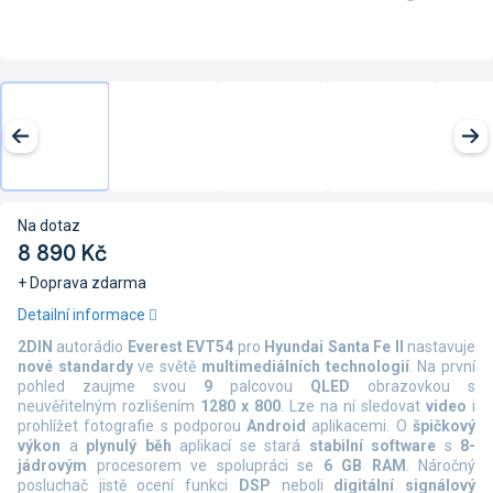
Na dotaz
8 890 Kč
+ Doprava zdarma
Měrná
Detailní informace
cena:
2DIN
autorádio
Everest EVT54
pro
Hyundai Santa Fe II
nastavuje
nové standardy
ve světě
multimediálních technologií
. Na první
pohled zaujme svou
9
palcovou
QLED
obrazovkou s
neuvěřitelným rozlišením
1280 x 800
. Lze na ní sledovat
video
i
prohlížet fotografie s podporou
Android
aplikacemi. O
špičkový
výkon
a
plynulý běh
aplikací se stará
stabilní software
s
8-
jádrovým
procesorem ve spolupráci se
6 GB RAM
. Náročný
posluchač jistě ocení funkci
DSP
neboli
digitální signálový