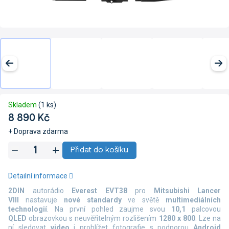
Skladem
(1 ks)
8 890 Kč
+ Doprava zdarma
Měrná
Přidat do košíku
cena:
Detailní informace
2DIN
autorádio
Everest EVT38
pro
Mitsubishi Lancer
VIII
nastavuje
nové standardy
ve světě
multimediálních
technologií
. Na první pohled zaujme svou
10,1
palcovou
QLED
obrazovkou s neuvěřitelným rozlišením
1280 x 800
. Lze na
ní sledovat
video
i prohlížet fotografie s podporou
Android