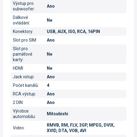
Výstup pro
Ano
subwoofer
:
Dálkové
Ne
ovládání
:
Konektory
:
USB, AUX, ISO, RCA, 16PIN
Slot pro SIM
:
Ano
Slot pro
paměťové
Ne
karty
:
HDMI
:
Ne
Jack vstup
:
Ano
Počet kanálů
:
4
RCA výstup
:
Ano
2 DIN
:
Ano
Výrobce
Mitsubishi
automobilu
:
RMVB, RM, FLV, 3GP, MPEG, DVIX,
Video
:
XVID, DTA, VOB, AVI