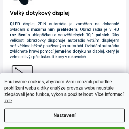
Velký dotykový displej
QLED
displej
2DIN autorádia je zaměřen na dokonalé
ovládání s
maximálním přehledem
. Obraz rádia je
v
HD
rozlišení
s uhlopříčkou o neuvěřitelných
10,1 palcích
. Díky
velikosti obrazovky disponuje autorádio větším displejem
než většina běžně používaných autorádií. Ovládání autorádia
zvládnete hravě pomocí
jemného dotyku
na displej, který je
velmi citlivý i při stisknutí ikony v rukavicích.
Používáme cookies, abychom Vám umožnili pohodlné
prohlížení webu a díky analýze provozu webu neustále
Ponořte se do 4G sítě
zlepšovali jeho funkce, výkon a použitelnost. Více informací
zde
.
Cesta se díky
4G internetu
změní na
online zážitek
. Můžete
například jednoduše
telefonovat
prostřednictvím
Messengeru,
přehrávat
online skladby
či odesílat
SMS
Nastavení
zprávy
, které lze zadávat
hlasovými instrukcemi
.
Nesmíme zapomenout také na
online GPS navigaci
, která