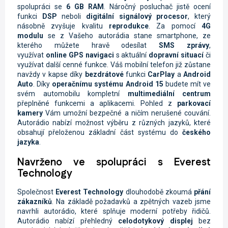
spolupráci se
6 GB RAM
. Náročný posluchač jistě ocení
funkci
DSP
neboli
digitální signálový procesor
, který
násobně zvyšuje kvalitu
reprodukce
. Za pomocí
4G
modulu
se z Vašeho autorádia stane smartphone, ze
kterého můžete hravě odesílat
SMS zprávy
,
využívat
online
GPS navigaci
s aktuální
dopravní situací
či
využívat další cenné funkce. Váš mobilní telefon již zůstane
navždy v kapse díky
bezdrátové
funkci
CarPlay
a
Android
Auto
. Díky
operačnímu systému Android 15
budete mít ve
svém automobilu kompletní
multimediální centrum
přeplněné funkcemi a aplikacemi. Pohled z
parkovací
kamery
Vám umožní bezpečné a ničím nerušené couvání.
Autorádio nabízí možnost výběru z různých jazyků, které
obsahují přeloženou základní část systému do
českého
jazyka
.
Navrženo ve spolupráci s Everest
Technology
Společnost
Everest Technology
dlouhodobě zkoumá
přání
zákazníků
. Na základě požadavků a zpětných vazeb jsme
navrhli autorádio, které splňuje moderní potřeby řidičů.
Autorádio nabízí přehledný
celodotykový displej
bez