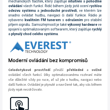
mechanických tlačítek, který zajišťuje
intuitivní
a
pohodlné
ovládání
všech funkcí. Řidič během jízdy jistě ocení
rychlou
odezvu systému
a
jednoduché prostředí
, ve kterém lze
snadno ovládat hudbu, navigaci či další funkce. Rádio je
vybaveno
kvalitním FM tunerem
s
odrušením
pro stabilní
příjem signálu. Samozřejmostí je také
výkonný hardware
ve
spojení s optimalizovaným softwarem, který zajišťuje
rychlý
a
plynulý chod celého systému
.
Moderní ovládání bez kompromisů
Celodotykové prostředí
přináší
přehledné
a
svižné
ovládání všech funkcí. Díky optimalizovanému rozhraní máte
vše důležité vždy po ruce, ať už jde o hudbu, navigaci nebo
další funkce. Ovládání je plynulé a navržené tak, aby vás během
jízdy nijak nezdržovalo.