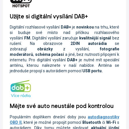
Užijte si digitální vysílání DAB+
Digitální rozhlasové vysílání
DAB+
je
novinkou
na trhu, které
si buduje své místo nad příčkou rozhlasového
vysílání
FM.
Digitální vysílání zaručuje
kvalitnější signál
bez
rušení. Na obrazovce
2DIN autorádi
a
se
zobrazují
obrázky
z vysílání,
fotografie
moderátorů
,
schéma počasí
a jiné, bez nutnosti připojení k
internetu. Pro digitální vysílání
DAB+
je nutné mít speciální
anténu, kterou naleznete v naší nabídce. Anténa se
jednoduše propojí s autorádiem pomocí
USB portu.
Mějte své auto neustále pod kontrolou
Populárním doplňkem dnešní doby jsou
autodiagnostiky
OBD II
, které je možné propojit pomocí
Bluetooth
či
Wi-Fi
s
autorádiem. Díky tomu můžete sledovat
aktuální jízdní