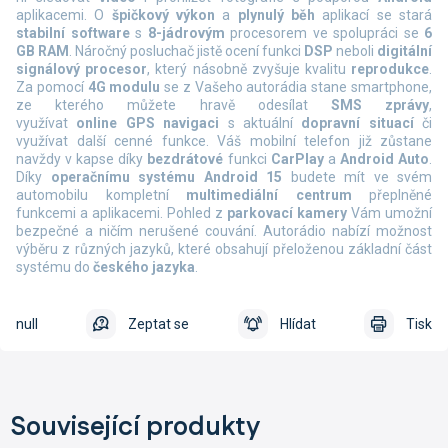
aplikacemi. O
špičkový výkon
a
plynulý běh
aplikací se stará
stabilní software
s
8-jádrovým
procesorem ve spolupráci se
6
GB RAM
. Náročný posluchač jistě ocení funkci
DSP
neboli
digitální
signálový procesor
, který násobně zvyšuje kvalitu
reprodukce
.
Za pomocí
4G modulu
se z Vašeho autorádia stane smartphone,
ze kterého můžete hravě odesílat
SMS zprávy
,
využívat
online
GPS navigaci
s aktuální
dopravní situací
či
využívat další cenné funkce. Váš mobilní telefon již zůstane
navždy v kapse díky
bezdrátové
funkci
CarPlay
a
Android Auto
.
Díky
operačnímu systému Android 15
budete mít ve svém
automobilu kompletní
multimediální centrum
přeplněné
funkcemi a aplikacemi. Pohled z
parkovací kamery
Vám umožní
bezpečné a ničím nerušené couvání. Autorádio nabízí možnost
výběru z různých jazyků, které obsahují přeloženou základní část
systému do
českého jazyka
.
null
Zeptat se
Hlídat
Tisk
Související produkty