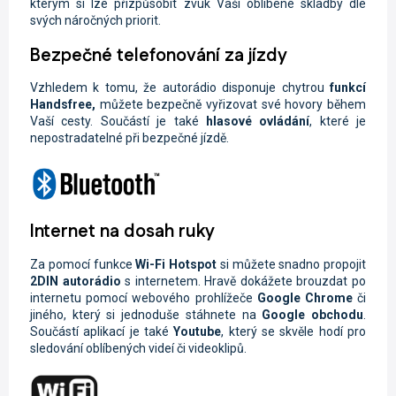
kterým si lze přizpůsobit zvuk Vaší oblíbené skladby dle
svých náročných priorit.
Bezpečné telefonování za jízdy
Vzhledem k tomu, že autorádio disponuje chytrou
funkcí
Handsfree,
můžete
bezpečně vyřizovat své hovory během
Vaší cesty. Součástí je také
hlasové ovládání
, které je
nepostradatelné při bezpečné jízdě.
Internet na dosah ruky
Za pomocí funkce
Wi-Fi
Hotspot
si můžete snadno propojit
2DIN autorádio
s internetem. Hravě dokážete brouzdat po
internetu pomocí webového prohlížeče
Google Chrome
či
jiného, který si jednoduše stáhnete na
Google obchodu
.
Součástí aplikací je také
Youtube
, který se skvěle hodí pro
sledování oblíbených videí či videoklipů.