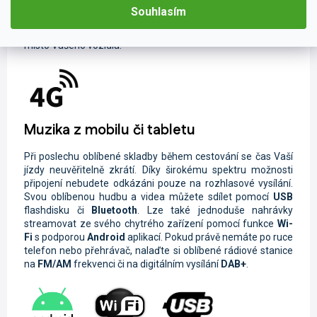
Vám ukáže
aktuální dopravní situaci
. Stačí vložit datovou
Souhlasím
SIM kartu
do
4G modulu
. O
bleskový přenos dat
se
postarají
4G antény
, které lze
jednoduše umístit
na skryté
místo Vašeho vozidla.
Muzika z mobilu či tabletu
Při poslechu oblíbené skladby během cestování se čas Vaší
jízdy neuvěřitelně zkrátí. Díky širokému spektru možnosti
připojení nebudete odkázáni pouze na rozhlasové vysílání.
Svou oblíbenou hudbu a videa můžete sdílet pomocí
USB
flashdisku či
Bluetooth
. Lze také jednoduše nahrávky
streamovat ze svého chytrého zařízení pomocí funkce
Wi-
Fi
s podporou
Android
aplikací. Pokud právě nemáte po ruce
telefon nebo přehrávač, nalaďte si oblíbené rádiové stanice
na
FM/AM
frekvenci či na digitálním vysílání
DAB+
.