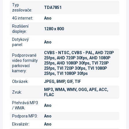
Typ
TDA7851
zesilovače
:
4G internet
:
Ano
Rozlišení
1280 x 800
displeje
:
Dotykový
Ano
panel
:
CVBS - NTSC, CVBS - PAL, AHD 720P
Podporované
25fps, AHD 720P 30fps, AHD 1080P
video formáty
25fps, AHD 1080P 30fps, TVI 720P
parkovací
25fps, TVI 720P 30fps, TVI 1080P
kamery
:
25fps, TVI 1080P 30fps
Obrázek
:
JPEG, BMP, GIF, TIF
MP3, WMA, WMV, OGG, APE, ACC,
Zvuk
:
FLAC
Přehrává MP3
Ano
/ WMA
:
Podpora MP3
:
Ano
Ekvalizér
:
Ano