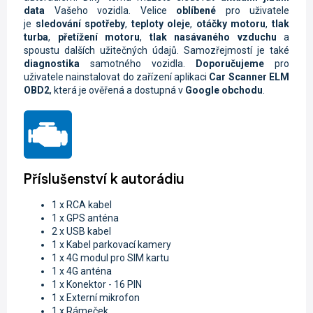
data
Vašeho vozidla.
Velice
oblíbené
pro uživatele
je
sledování spotřeby
,
teploty oleje
,
otáčky motoru
,
tlak
turba
,
přetížení motoru
,
tlak nasávaného vzduchu
a
spoustu dalších užitečných údajů. Samozřejmostí je také
diagnostika
samotného vozidla.
Doporučujeme
pro
uživatele nainstalovat do zařízení aplikaci
Car Scanner ELM
OBD2
, která je ověřená a dostupná v
Google obchodu
.
Příslušenství k autorádiu
1 x RCA kabel
1 x GPS anténa
2 x USB kabel
1 x Kabel parkovací kamery
1 x 4G modul pro SIM kartu
1 x 4G anténa
1 x
Konektor - 16 PIN
1 x Externí mikrofon
1 x Rámeček