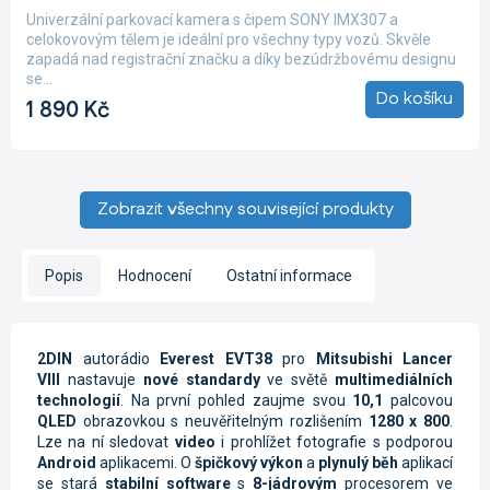
produktu
Univerzální parkovací kamera s čipem SONY IMX307 a
je
celokovovým tělem je ideální pro všechny typy vozů. Skvěle
5,0
zapadá nad registrační značku a díky bezúdržbovému designu
z
se...
5
Do košíku
1 890 Kč
hvězdiček.
Zobrazit všechny související produkty
Popis
Hodnocení
Ostatní informace
2DIN
autorádio
Everest EVT38
pro
Mitsubishi Lancer
VIII
nastavuje
nové standardy
ve světě
multimediálních
technologií
. Na první pohled zaujme svou
10,1
palcovou
QLED
obrazovkou s neuvěřitelným rozlišením
1280 x 800
.
Lze na ní sledovat
video
i prohlížet fotografie s podporou
Android
aplikacemi. O
špičkový výkon
a
plynulý běh
aplikací
se stará
stabilní software
s
8-jádrovým
procesorem ve