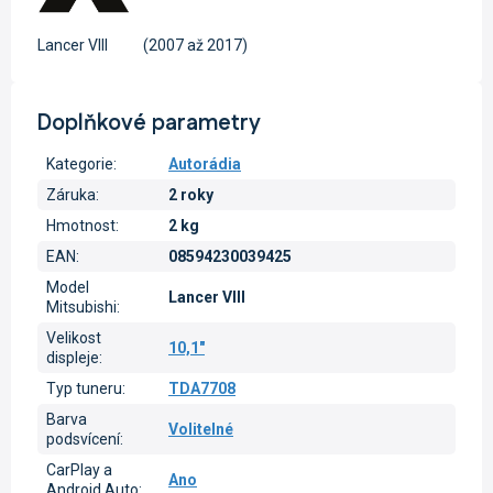
Lancer VIII
(2007 až 2017)
Doplňkové parametry
Kategorie
:
Autorádia
Záruka
:
2 roky
Hmotnost
:
2 kg
EAN
:
08594230039425
Model
Lancer VIII
Mitsubishi
:
Velikost
10,1"
displeje
:
Typ tuneru
:
TDA7708
Barva
Volitelné
podsvícení
:
CarPlay a
Ano
Android Auto
: