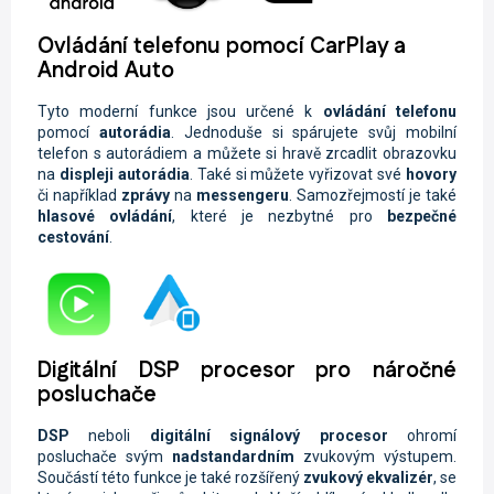
Ovládání telefonu pomocí CarPlay a
Android Auto
Tyto moderní funkce jsou určené k
ovládání telefonu
pomocí
autorádia
. Jednoduše si spárujete svůj mobilní
telefon s autorádiem a můžete si hravě zrcadlit obrazovku
na
displeji autorádia
. Také si můžete vyřizovat své
hovory
či například
zprávy
na
messengeru
. Samozřejmostí je také
hlasové ovládání
, které je nezbytné pro
bezpečné
cestování
.
Digitální DSP procesor pro náročné
posluchače
DSP
neboli
digitální signálový procesor
ohromí
posluchače svým
nadstandardním
zvukovým výstupem.
Součástí této funkce je také rozšířený
zvukový ekvalizér
, se