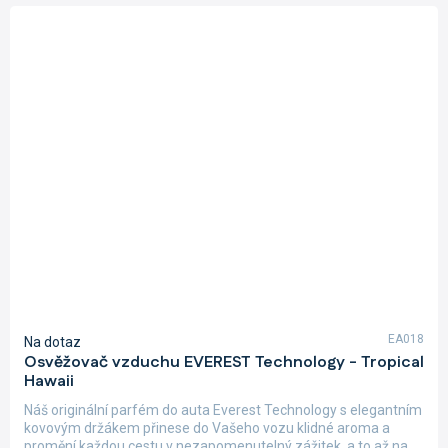
EA018
Na dotaz
Osvěžovač vzduchu EVEREST Technology - Tropical
Hawaii
Náš originální parfém do auta Everest Technology s elegantním
kovovým držákem přinese do Vašeho vozu klidné aroma a
promění každou cestu v nezapomenutelný zážitek, a to až na