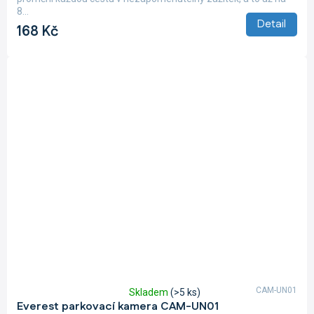
8...
Detail
168 Kč
CAM-UN01
Skladem
(>5 ks)
Průměrné
Everest parkovací kamera CAM-UN01
hodnocení