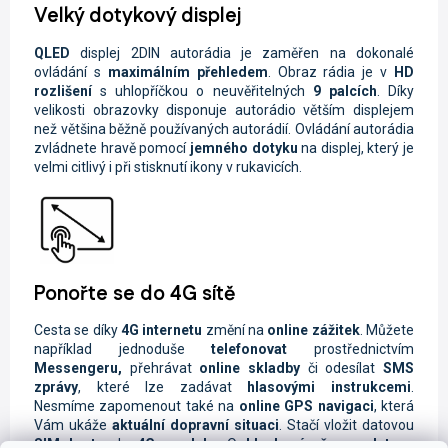
Velký dotykový displej
QLED
displej
2DIN autorádia je zaměřen na dokonalé
ovládání s
maximálním přehledem
. Obraz rádia je
v
HD
rozlišení
s uhlopříčkou o neuvěřitelných
9 palcích
. Díky
velikosti obrazovky disponuje autorádio větším displejem
než většina běžně používaných autorádií. Ovládání autorádia
zvládnete hravě pomocí
jemného dotyku
na displej, který je
velmi citlivý i při stisknutí ikony v rukavicích.
Ponořte se do 4G sítě
Cesta se díky
4G internetu
změní na
online zážitek
. Můžete
například jednoduše
telefonovat
prostřednictvím
Messengeru,
přehrávat
online skladby
či odesílat
SMS
zprávy
, které lze zadávat
hlasovými instrukcemi
.
Nesmíme zapomenout také na
online GPS navigaci
, která
Vám ukáže
aktuální dopravní situaci
. Stačí vložit datovou
SIM kartu
do
4G modulu
. O
bleskový přenos dat
se