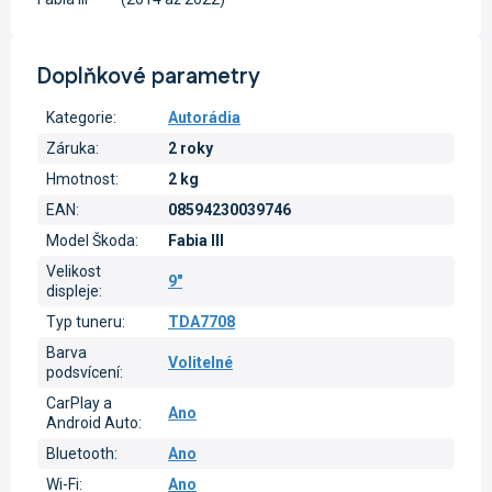
Doplňkové parametry
Kategorie
:
Autorádia
Záruka
:
2 roky
Hmotnost
:
2 kg
EAN
:
08594230039746
Model Škoda
:
Fabia III
Velikost
9"
displeje
:
Typ tuneru
:
TDA7708
Barva
Volitelné
podsvícení
:
CarPlay a
Ano
Android Auto
:
Bluetooth
:
Ano
Wi-Fi
:
Ano