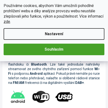
postarají
4G antény
, které lze
jednoduše umístit
na skryté
Používáme cookies, abychom Vám umožnili pohodlné
místo Vašeho vozidla.
prohlížení webu a díky analýze provozu webu neustále
zlepšovali jeho funkce, výkon a použitelnost. Více informací
zde
.
Nastavení
Muzika z mobilu či tabletu
Při poslechu oblíbené skladby během cestování se čas Vaší
Souhlasím
jízdy neuvěřitelně zkrátí. Díky širokému spektru možnosti
připojení nebudete odkázáni pouze na rozhlasové vysílání.
Svou oblíbenou hudbu a videa můžete sdílet pomocí
USB
flashdisku či
Bluetooth
. Lze také jednoduše nahrávky
streamovat ze svého chytrého zařízení pomocí funkce
Wi-
Fi
s podporou
Android
aplikací. Pokud právě nemáte po ruce
telefon nebo přehrávač, nalaďte si oblíbené rádiové stanice
na
FM/AM
frekvenci či na digitálním vysílání
DAB+
.