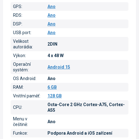
GPS
:
Ano
RDS
:
Ano
DSP
:
Ano
USB port
:
Ano
Velikost
2DIN
autorádia
:
Výkon
:
4 x 48 W
Operační
Android 15
systém
:
OS Android
:
Ano
RAM
:
6 GB
Vnitřní paměť
:
128 GB
Octa-Core 2 GHz Cortex-A75, Cortex-
CPU
:
A55
Menu v
Ano
češtině
:
Funkce
:
Podpora Android a iOS zařízení