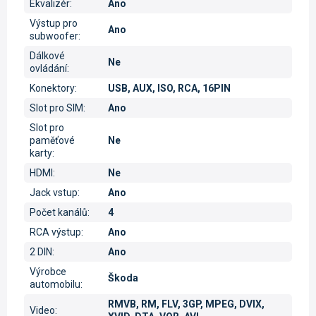
Ekvalizér
:
Ano
Výstup pro
Ano
subwoofer
:
Dálkové
Ne
ovládání
:
Konektory
:
USB, AUX, ISO, RCA, 16PIN
Slot pro SIM
:
Ano
Slot pro
paměťové
Ne
karty
:
HDMI
:
Ne
Jack vstup
:
Ano
Počet kanálů
:
4
RCA výstup
:
Ano
2 DIN
:
Ano
Výrobce
Škoda
automobilu
:
RMVB, RM, FLV, 3GP, MPEG, DVIX,
Video
: