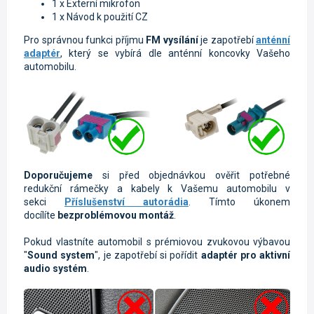
1 x Externí mikrofon
1 x Návod k použití CZ
Pro správnou funkci příjmu
FM vysílání
je zapotřebí
anténní
adaptér
, který se vybírá dle anténní koncovky Vašeho
automobilu.
Doporučujeme
si před objednávkou ověřit potřebné
redukční rámečky a kabely k Vašemu automobilu v
sekci
Příslušenství autorádia
. Tímto úkonem
docílíte
bezproblémovou montáž
.
Pokud vlastníte automobil s prémiovou zvukovou výbavou
"
Sound system
", je zapotřebí si pořídit
adaptér pro aktivní
audio systém
.