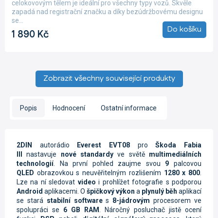
celokovovým tělem je ideální pro všechny typy vozů. Skvěle
5,0
zapadá nad registrační značku a díky bezúdržbovému designu
z
se...
5
Do košíku
1 890 Kč
hvězdiček.
Zobrazit všechny související produkty
Popis
Hodnocení
Ostatní informace
2DIN
autorádio
Everest EVT08
pro
Škoda Fabia
III
nastavuje
nové standardy
ve světě
multimediálních
technologií
. Na první pohled zaujme svou
9
palcovou
QLED
obrazovkou s neuvěřitelným rozlišením
1280 x 800
.
Lze na ní sledovat
video
i prohlížet fotografie s podporou
Android
aplikacemi. O
špičkový výkon
a
plynulý běh
aplikací
se stará
stabilní software
s
8-jádrovým
procesorem ve
spolupráci se
6 GB RAM
. Náročný posluchač jistě ocení