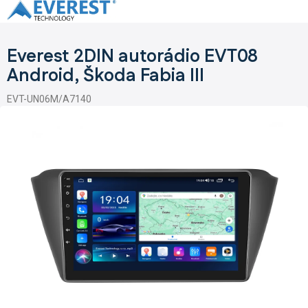
Přejít
na
obsah
Everest 2DIN autorádio EVT08
Android, Škoda Fabia III
EVT-UN06M/A7140