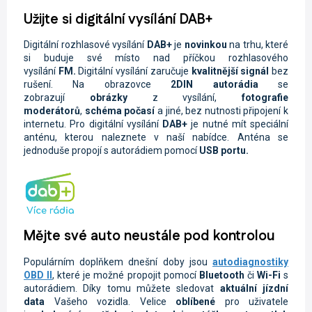
Užijte si digitální vysílání DAB+
Digitální rozhlasové vysílání
DAB+
je
novinkou
na trhu, které
si buduje své místo nad příčkou rozhlasového
vysílání
FM.
Digitální vysílání zaručuje
kvalitnější signál
bez
rušení. Na obrazovce
2DIN autorádi
a
se
zobrazují
obrázky
z vysílání,
fotografie
moderátorů
,
schéma počasí
a jiné, bez nutnosti připojení k
internetu. Pro digitální vysílání
DAB+
je nutné mít speciální
anténu, kterou naleznete v naší nabídce. Anténa se
jednoduše propojí s autorádiem pomocí
USB portu.
Mějte své auto neustále pod kontrolou
Populárním doplňkem dnešní doby jsou
autodiagnostiky
OBD II
, které je možné propojit pomocí
Bluetooth
či
Wi-Fi
s
autorádiem. Díky tomu můžete sledovat
aktuální jízdní
data
Vašeho vozidla.
Velice
oblíbené
pro uživatele