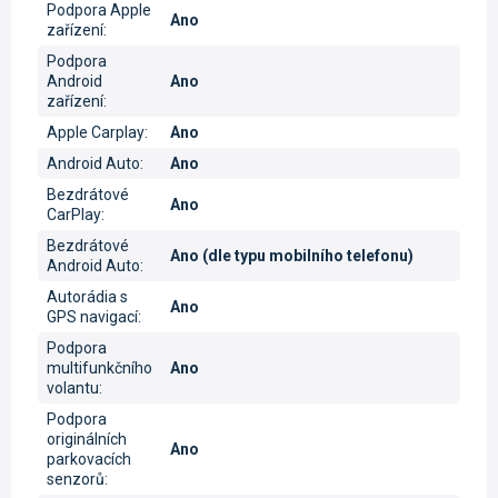
Podpora Apple
Ano
zařízení
:
Podpora
Android
Ano
zařízení
:
Apple Carplay
:
Ano
Android Auto
:
Ano
Bezdrátové
Ano
CarPlay
:
Bezdrátové
Ano (dle typu mobilního telefonu)
Android Auto
:
Autorádia s
Ano
GPS navigací
:
Podpora
multifunkčního
Ano
volantu
:
Podpora
originálních
Ano
parkovacích
senzorů
: