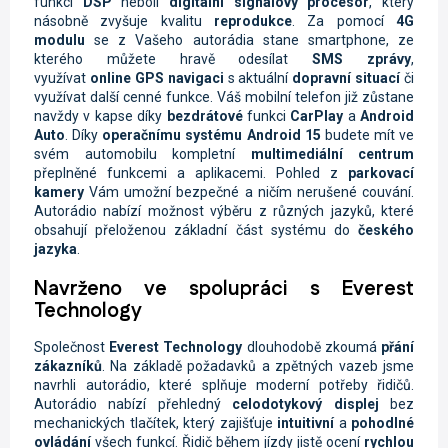
funkci
DSP
neboli
digitální signálový procesor
, který
násobně zvyšuje kvalitu
reprodukce
. Za pomocí
4G
modulu
se z Vašeho autorádia stane smartphone, ze
kterého můžete hravě odesílat
SMS zprávy
,
využívat
online
GPS navigaci
s aktuální
dopravní situací
či
využívat další cenné funkce. Váš mobilní telefon již zůstane
navždy v kapse díky
bezdrátové
funkci
CarPlay
a
Android
Auto
. Díky
operačnímu systému Android 15
budete mít ve
svém automobilu kompletní
multimediální centrum
přeplněné funkcemi a aplikacemi. Pohled z
parkovací
kamery
Vám umožní bezpečné a ničím nerušené couvání.
Autorádio nabízí možnost výběru z různých jazyků, které
obsahují přeloženou základní část systému do
českého
jazyka
.
Navrženo ve spolupráci s Everest
Technology
Společnost
Everest Technology
dlouhodobě zkoumá
přání
zákazníků
. Na základě požadavků a zpětných vazeb jsme
navrhli autorádio, které splňuje moderní potřeby řidičů.
Autorádio nabízí přehledný
celodotykový displej
bez
mechanických tlačítek, který zajišťuje
intuitivní
a
pohodlné
ovládání
všech funkcí. Řidič během jízdy jistě ocení
rychlou