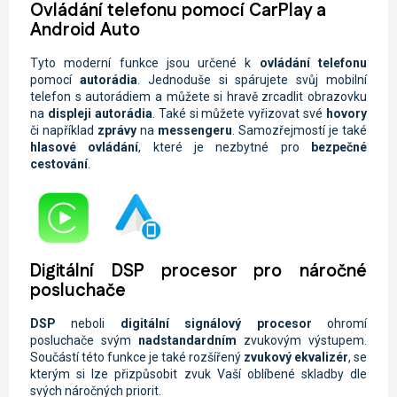
Ovládání telefonu pomocí CarPlay a
Android Auto
Tyto moderní funkce jsou určené k
ovládání telefonu
pomocí
autorádia
. Jednoduše si spárujete svůj mobilní
telefon s autorádiem a můžete si hravě zrcadlit obrazovku
na
displeji autorádia
. Také si můžete vyřizovat své
hovory
či například
zprávy
na
messengeru
. Samozřejmostí je také
hlasové ovládání
, které je nezbytné pro
bezpečné
cestování
.
Digitální DSP procesor pro náročné
posluchače
DSP
neboli
digitální signálový procesor
ohromí
posluchače svým
nadstandardním
zvukovým výstupem.
Součástí této funkce je také rozšířený
zvukový ekvalizér
, se
kterým si lze přizpůsobit zvuk Vaší oblíbené skladby dle
svých náročných priorit.