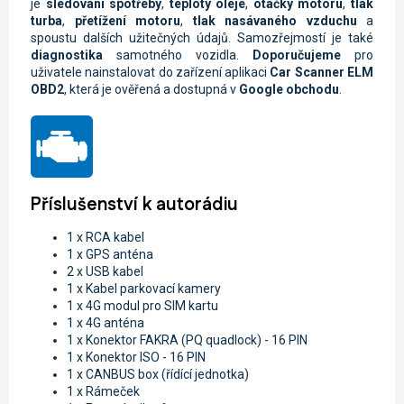
je
sledování spotřeby
,
teploty oleje
,
otáčky motoru
,
tlak
turba
,
přetížení motoru
,
tlak nasávaného vzduchu
a
spoustu dalších užitečných údajů. Samozřejmostí je také
diagnostika
samotného vozidla.
Doporučujeme
pro
uživatele nainstalovat do zařízení aplikaci
Car Scanner ELM
OBD2
, která je ověřená a dostupná v
Google obchodu
.
Příslušenství k autorádiu
1 x RCA kabel
1 x GPS anténa
2 x USB kabel
1 x Kabel parkovací kamery
1 x 4G modul pro SIM kartu
1 x 4G anténa
1 x K
onektor FAKRA (PQ quadlock) - 16 PIN
1 x
Konektor ISO - 16 PIN
1 x CANBUS box (řídící jednotka)
1 x Rámeček