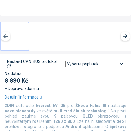
Nastavit CAN-BUS protokol
?
Na dotaz
8 890 Kč
+ Doprava zdarma
Měrná
Detailní informace
cena:
2DIN
autorádio
Everest EVT08
pro
Škoda Fabia III
nastavuje
nové standardy
ve světě
multimediálních technologií
. Na první
pohled zaujme svou
9
palcovou
QLED
obrazovkou s
neuvěřitelným rozlišením
1280 x 800
. Lze na ní sledovat
video
i
prohlížet fotografie s podporou
Android
aplikacemi. O
špičkový