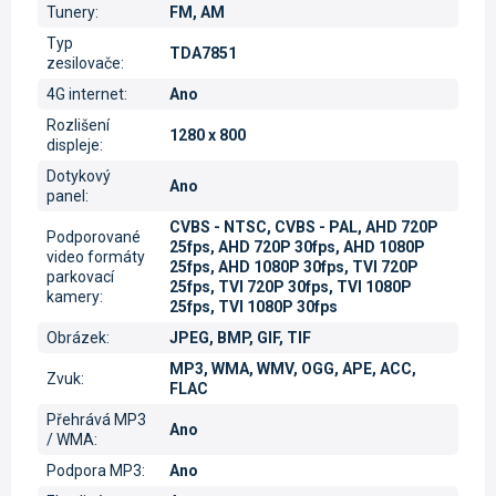
Tunery
:
FM, AM
Typ
TDA7851
zesilovače
:
4G internet
:
Ano
Rozlišení
1280 x 800
displeje
:
Dotykový
Ano
panel
:
CVBS - NTSC, CVBS - PAL, AHD 720P
Podporované
25fps, AHD 720P 30fps, AHD 1080P
video formáty
25fps, AHD 1080P 30fps, TVI 720P
parkovací
25fps, TVI 720P 30fps, TVI 1080P
kamery
:
25fps, TVI 1080P 30fps
Obrázek
:
JPEG, BMP, GIF, TIF
MP3, WMA, WMV, OGG, APE, ACC,
Zvuk
:
FLAC
Přehrává MP3
Ano
/ WMA
:
Podpora MP3
:
Ano