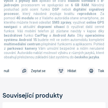
výkon
a
plynulý běh
aplikací se stará
stabilní software
s
8-
jádrovým
procesorem ve spolupráci se
6 GB RAM
. Náročný
posluchač jistě ocení funkci
DSP
neboli
digitální signálový
procesor
, který násobně zvyšuje kvalitu
reprodukce
. Za
pomocí
4G modulu
se z Vašeho autorádia stane smartphone, ze
kterého můžete hravě odesílat
SMS zprávy
, využívat
online
GPS
navigaci
s aktuální
dopravní situací
či využívat další cenné
funkce. Váš mobilní telefon již zůstane navždy v kapse díky
bezdrátové
funkci
CarPlay
a
Android Auto
. Díky
operačnímu
systému Android 15
budete mít ve svém automobilu kompletní
multimediální centrum
přeplněné funkcemi a aplikacemi. Pohled
z
parkovací kamery
Vám umožní bezpečné a ničím nerušené
couvání. Autorádio nabízí možnost výběru z různých jazyků, které
obsahují přeloženou základní část systému do
českého jazyka
.
null
Zeptat se
Hlídat
Tisk
Související produkty