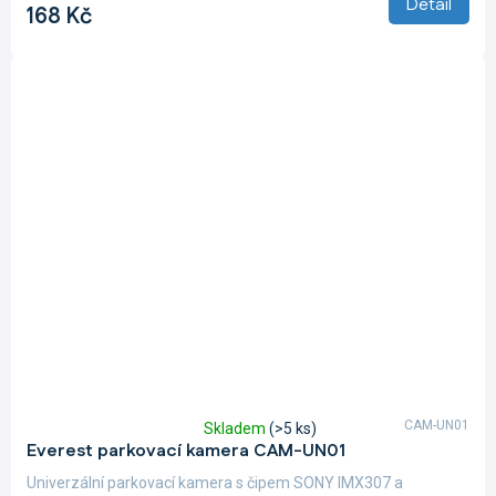
Detail
168 Kč
CAM-UN01
Skladem
(>5 ks)
Průměrné
Everest parkovací kamera CAM-UN01
hodnocení
produktu
Univerzální parkovací kamera s čipem SONY IMX307 a
je