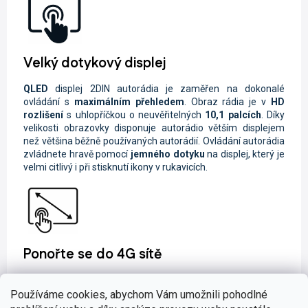
Velký dotykový displej
QLED
displej
2DIN autorádia je zaměřen na dokonalé
ovládání s
maximálním přehledem
. Obraz rádia je
v
HD
rozlišení
s uhlopříčkou o neuvěřitelných
10,1 palcích
. Díky
velikosti obrazovky disponuje autorádio větším displejem
než většina běžně používaných autorádií. Ovládání autorádia
zvládnete hravě pomocí
jemného dotyku
na displej, který je
velmi citlivý i při stisknutí ikony v rukavicích.
Ponořte se do 4G sítě
Cesta se díky
4G internetu
změní na
online zážitek
. Můžete
například jednoduše
telefonovat
prostřednictvím
Používáme cookies, abychom Vám umožnili pohodlné
Messengeru,
přehrávat
online skladby
či odesílat
SMS