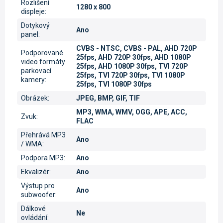
Rozlišení
1280 x 800
displeje
:
Dotykový
Ano
panel
:
CVBS - NTSC, CVBS - PAL, AHD 720P
Podporované
25fps, AHD 720P 30fps, AHD 1080P
video formáty
25fps, AHD 1080P 30fps, TVI 720P
parkovací
25fps, TVI 720P 30fps, TVI 1080P
kamery
:
25fps, TVI 1080P 30fps
Obrázek
:
JPEG, BMP, GIF, TIF
MP3, WMA, WMV, OGG, APE, ACC,
Zvuk
:
FLAC
Přehrává MP3
Ano
/ WMA
:
Podpora MP3
:
Ano
Ekvalizér
:
Ano
Výstup pro
Ano
subwoofer
:
Dálkové
Ne
ovládání
: