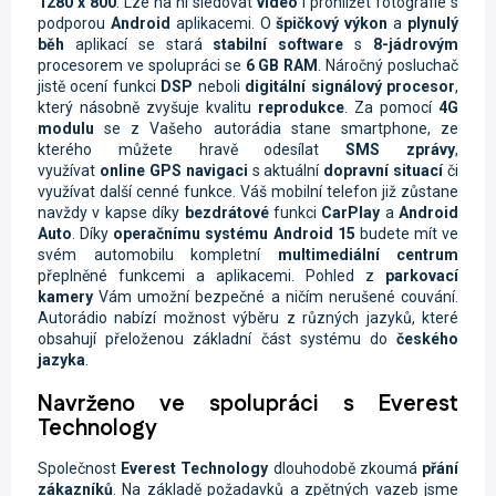
1280 x 800
. Lze na ní sledovat
video
i prohlížet fotografie s
podporou
Android
aplikacemi. O
špičkový výkon
a
plynulý
běh
aplikací se stará
stabilní software
s
8-jádrovým
procesorem ve spolupráci se
6 GB RAM
. Náročný posluchač
jistě ocení funkci
DSP
neboli
digitální signálový procesor
,
který násobně zvyšuje kvalitu
reprodukce
. Za pomocí
4G
modulu
se z Vašeho autorádia stane smartphone, ze
kterého můžete hravě odesílat
SMS zprávy
,
využívat
online
GPS navigaci
s aktuální
dopravní situací
či
využívat další cenné funkce. Váš mobilní telefon již zůstane
navždy v kapse díky
bezdrátové
funkci
CarPlay
a
Android
Auto
. Díky
operačnímu systému Android 15
budete mít ve
svém automobilu kompletní
multimediální centrum
přeplněné funkcemi a aplikacemi. Pohled z
parkovací
kamery
Vám umožní bezpečné a ničím nerušené couvání.
Autorádio nabízí možnost výběru z různých jazyků, které
obsahují přeloženou základní část systému do
českého
jazyka
.
Navrženo ve spolupráci s Everest
Technology
Společnost
Everest Technology
dlouhodobě zkoumá
přání
zákazníků
. Na základě požadavků a zpětných vazeb jsme