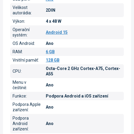
Velikost
2DIN
autorádia
:
Výkon
:
4 x 48 W
Operační
Android 15
systém
:
OS Android
:
Ano
RAM
:
6 GB
Vnitřní paměť
:
128 GB
Octa-Core 2 GHz Cortex-A75, Cortex-
CPU
:
A55
Menu v
Ano
češtině
:
Funkce
:
Podpora Android a iOS zařízení
Podpora Apple
Ano
zařízení
:
Podpora
Android
Ano
zařízení
: