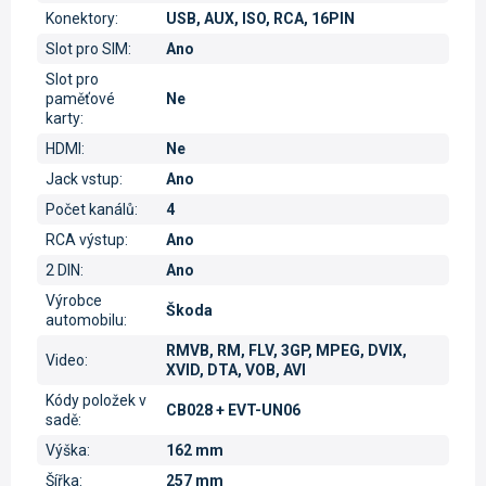
Konektory
:
USB, AUX, ISO, RCA, 16PIN
Slot pro SIM
:
Ano
Slot pro
paměťové
Ne
karty
:
HDMI
:
Ne
Jack vstup
:
Ano
Počet kanálů
:
4
RCA výstup
:
Ano
2 DIN
:
Ano
Výrobce
Škoda
automobilu
:
RMVB, RM, FLV, 3GP, MPEG, DVIX,
Video
:
XVID, DTA, VOB, AVI
Kódy položek v
CB028 + EVT-UN06
sadě
:
Výška
:
162 mm
Šířka
:
257 mm