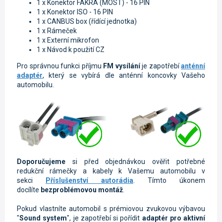
1 x
Konektor FAKRA (MOST) - 16 PIN
1 x
Konektor ISO - 16 PIN
1 x CANBUS box (řídící jednotka)
1 x Rámeček
1 x Externí mikrofon
1 x Návod k použití CZ
Pro správnou funkci příjmu
FM vysílání
je zapotřebí
anténní
adaptér
, který se vybírá dle anténní koncovky Vašeho
automobilu.
Doporučujeme
si před objednávkou ověřit potřebné
redukční rámečky a kabely k Vašemu automobilu v
sekci
Příslušenství autorádia
. Tímto úkonem
docílíte
bezproblémovou montáž
.
Pokud vlastníte automobil s prémiovou zvukovou výbavou
"
Sound system
", je zapotřebí si pořídit
adaptér pro aktivní