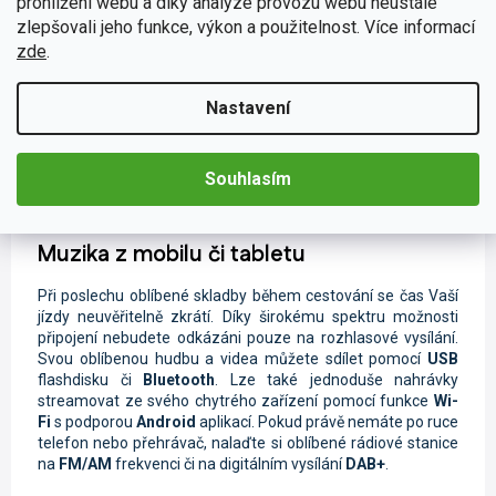
prohlížení webu a díky analýze provozu webu neustále
zprávy
, které lze zadávat
hlasovými instrukcemi
.
zlepšovali jeho funkce, výkon a použitelnost. Více informací
Nesmíme zapomenout také na
online GPS navigaci
, která
zde
.
Vám ukáže
aktuální dopravní situaci
. Stačí vložit datovou
SIM kartu
do
4G modulu
. O
bleskový přenos dat
se
postarají
4G antény
, které lze
jednoduše umístit
na skryté
Nastavení
místo Vašeho vozidla.
Souhlasím
Muzika z mobilu či tabletu
Při poslechu oblíbené skladby během cestování se čas Vaší
jízdy neuvěřitelně zkrátí. Díky širokému spektru možnosti
připojení nebudete odkázáni pouze na rozhlasové vysílání.
Svou oblíbenou hudbu a videa můžete sdílet pomocí
USB
flashdisku či
Bluetooth
. Lze také jednoduše nahrávky
streamovat ze svého chytrého zařízení pomocí funkce
Wi-
Fi
s podporou
Android
aplikací. Pokud právě nemáte po ruce
telefon nebo přehrávač, nalaďte si oblíbené rádiové stanice
na
FM/AM
frekvenci či na digitálním vysílání
DAB+
.