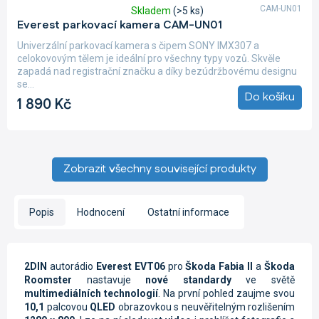
CAM-UN01
Skladem
(>5 ks)
Průměrné
Everest parkovací kamera CAM-UN01
hodnocení
produktu
Univerzální parkovací kamera s čipem SONY IMX307 a
je
celokovovým tělem je ideální pro všechny typy vozů. Skvěle
5,0
zapadá nad registrační značku a díky bezúdržbovému designu
z
se...
5
Do košíku
1 890 Kč
hvězdiček.
Zobrazit všechny související produkty
Popis
Hodnocení
Ostatní informace
2DIN
autorádio
Everest EVT06
pro
Škoda Fabia II
a
Škoda
Roomster
nastavuje
nové standardy
ve světě
multimediálních technologií
. Na první pohled zaujme svou
10,1
palcovou
QLED
obrazovkou s neuvěřitelným rozlišením