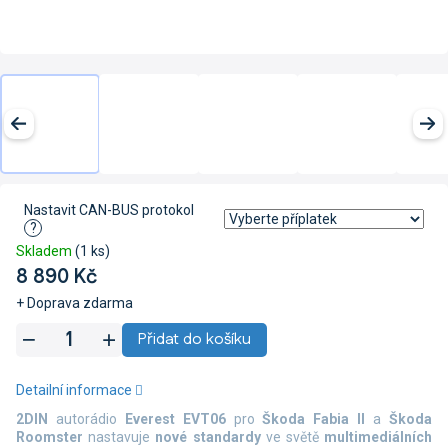
Nastavit CAN-BUS protokol
?
Skladem
(1 ks)
8 890 Kč
+ Doprava zdarma
Měrná
Přidat do košíku
cena:
Detailní informace
2DIN
autorádio
Everest EVT06
pro
Škoda Fabia II
a
Škoda
Roomster
nastavuje
nové standardy
ve světě
multimediálních