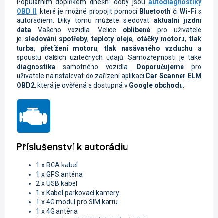
Populárním doplňkem dnešní doby jsou
autodiagnostiky
OBD II
, které je možné propojit pomocí
Bluetooth
či
Wi-Fi
s
autorádiem. Díky tomu můžete sledovat
aktuální jízdní
data
Vašeho vozidla.
Velice
oblíbené
pro uživatele
je
sledování spotřeby
,
teploty oleje
,
otáčky motoru
,
tlak
turba
,
přetížení motoru
,
tlak nasávaného vzduchu
a
spoustu dalších užitečných údajů. Samozřejmostí je také
diagnostika
samotného vozidla.
Doporučujeme
pro
uživatele nainstalovat do zařízení aplikaci
Car Scanner ELM
OBD2
, která je ověřená a dostupná v
Google obchodu
.
Příslušenství k autorádiu
1 x RCA kabel
1 x GPS anténa
2 x USB kabel
1 x Kabel parkovací kamery
1 x 4G modul pro SIM kartu
1 x 4G anténa