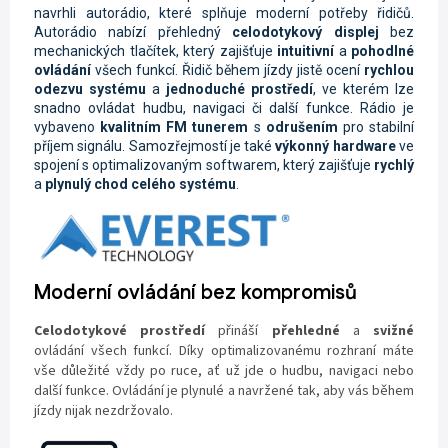
navrhli autorádio, které splňuje moderní potřeby řidičů.
Autorádio nabízí přehledný
celodotykový displej
bez
mechanických tlačítek, který zajišťuje
intuitivní
a
pohodlné
ovládání
všech funkcí. Řidič během jízdy jistě ocení
rychlou
odezvu systému
a
jednoduché prostředí
, ve kterém lze
snadno ovládat hudbu, navigaci či další funkce. Rádio je
vybaveno
kvalitním FM tunerem
s
odrušením
pro stabilní
příjem signálu. Samozřejmostí je také
výkonný hardware
ve
spojení s optimalizovaným softwarem, který zajišťuje
rychlý
a
plynulý chod celého systému
.
Moderní ovládání bez kompromisů
Celodotykové prostředí
přináší
přehledné
a
svižné
ovládání všech funkcí. Díky optimalizovanému rozhraní máte
vše důležité vždy po ruce, ať už jde o hudbu, navigaci nebo
další funkce. Ovládání je plynulé a navržené tak, aby vás během
jízdy nijak nezdržovalo.