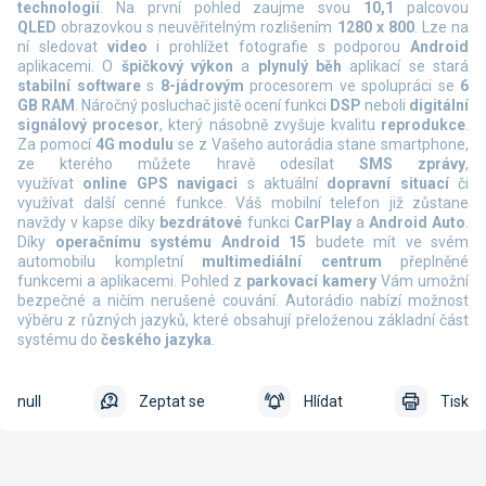
technologií
. Na první pohled zaujme svou
10,1
palcovou
QLED
obrazovkou s neuvěřitelným rozlišením
1280 x 800
. Lze na
ní sledovat
video
i prohlížet fotografie s podporou
Android
aplikacemi. O
špičkový výkon
a
plynulý běh
aplikací se stará
stabilní software
s
8-jádrovým
procesorem ve spolupráci se
6
GB RAM
. Náročný posluchač jistě ocení funkci
DSP
neboli
digitální
signálový procesor
, který násobně zvyšuje kvalitu
reprodukce
.
Za pomocí
4G modulu
se z Vašeho autorádia stane smartphone,
ze kterého můžete hravě odesílat
SMS zprávy
,
využívat
online
GPS navigaci
s aktuální
dopravní situací
či
využívat další cenné funkce. Váš mobilní telefon již zůstane
navždy v kapse díky
bezdrátové
funkci
CarPlay
a
Android Auto
.
Díky
operačnímu systému Android 15
budete mít ve svém
automobilu kompletní
multimediální centrum
přeplněné
funkcemi a aplikacemi. Pohled z
parkovací kamery
Vám umožní
bezpečné a ničím nerušené couvání. Autorádio nabízí možnost
výběru z různých jazyků, které obsahují přeloženou základní část
systému do
českého jazyka
.
null
Zeptat se
Hlídat
Tisk