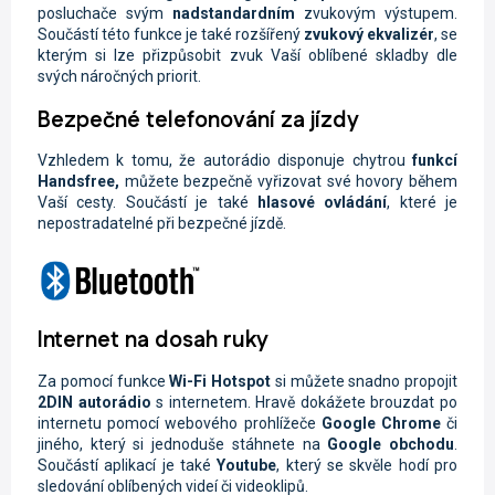
posluchače svým
nadstandardním
zvukovým výstupem.
Součástí této funkce je také rozšířený
zvukový ekvalizér
, se
kterým si lze přizpůsobit zvuk Vaší oblíbené skladby dle
svých náročných priorit.
Bezpečné telefonování za jízdy
Vzhledem k tomu, že autorádio disponuje chytrou
funkcí
Handsfree,
můžete
bezpečně vyřizovat své hovory během
Vaší cesty. Součástí je také
hlasové ovládání
, které je
nepostradatelné při bezpečné jízdě.
Internet na dosah ruky
Za pomocí funkce
Wi-Fi
Hotspot
si můžete snadno propojit
2DIN autorádio
s internetem. Hravě dokážete brouzdat po
internetu pomocí webového prohlížeče
Google Chrome
či
jiného, který si jednoduše stáhnete na
Google obchodu
.
Součástí aplikací je také
Youtube
, který se skvěle hodí pro
sledování oblíbených videí či videoklipů.