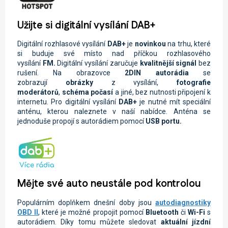
Užijte si digitální vysílání DAB+
Digitální rozhlasové vysílání
DAB+
je
novinkou
na trhu, které
si buduje své místo nad příčkou rozhlasového
vysílání
FM.
Digitální vysílání zaručuje
kvalitnější signál
bez
rušení. Na obrazovce
2DIN autorádi
a
se
zobrazují
obrázky
z vysílání,
fotografie
moderátorů
,
schéma počasí
a jiné, bez nutnosti připojení k
internetu. Pro digitální vysílání
DAB+
je nutné mít speciální
anténu, kterou naleznete v naší nabídce. Anténa se
jednoduše propojí s autorádiem pomocí
USB portu.
Mějte své auto neustále pod kontrolou
Populárním doplňkem dnešní doby jsou
autodiagnostiky
OBD II
, které je možné propojit pomocí
Bluetooth
či
Wi-Fi
s
autorádiem. Díky tomu můžete sledovat
aktuální jízdní