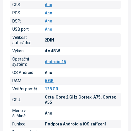
GPS
:
Ano
RDS
:
Ano
DSP
:
Ano
USB port
:
Ano
Velikost
2DIN
autorádia
:
Výkon
:
4 x 48 W
Operační
Android 15
systém
:
OS Android
:
Ano
RAM
:
6 GB
Vnitřní paměť
:
128 GB
Octa-Core 2 GHz Cortex-A75, Cortex-
CPU
:
A55
Menu v
Ano
češtině
:
Funkce
:
Podpora Android a iOS zařízení