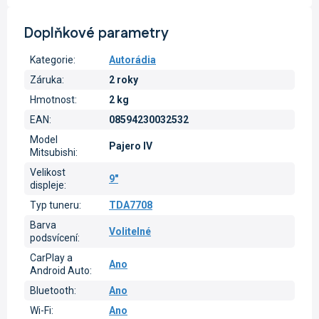
Doplňkové parametry
Kategorie
:
Autorádia
Záruka
:
2 roky
Hmotnost
:
2 kg
EAN
:
08594230032532
Model
Pajero IV
Mitsubishi
:
Velikost
9"
displeje
:
Typ tuneru
:
TDA7708
Barva
Volitelné
podsvícení
:
CarPlay a
Ano
Android Auto
:
Bluetooth
:
Ano
Wi-Fi
:
Ano