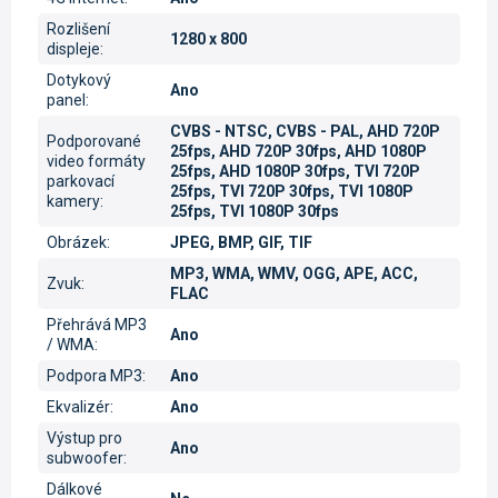
Rozlišení
1280 x 800
displeje
:
Dotykový
Ano
panel
:
CVBS - NTSC, CVBS - PAL, AHD 720P
Podporované
25fps, AHD 720P 30fps, AHD 1080P
video formáty
25fps, AHD 1080P 30fps, TVI 720P
parkovací
25fps, TVI 720P 30fps, TVI 1080P
kamery
:
25fps, TVI 1080P 30fps
Obrázek
:
JPEG, BMP, GIF, TIF
MP3, WMA, WMV, OGG, APE, ACC,
Zvuk
:
FLAC
Přehrává MP3
Ano
/ WMA
:
Podpora MP3
:
Ano
Ekvalizér
:
Ano
Výstup pro
Ano
subwoofer
:
Dálkové