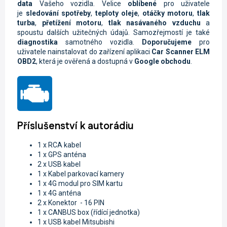
data
Vašeho vozidla.
Velice
oblíbené
pro uživatele
je
sledování spotřeby
,
teploty oleje
,
otáčky motoru
,
tlak
turba
,
přetížení motoru
,
tlak nasávaného vzduchu
a
spoustu dalších užitečných údajů. Samozřejmostí je také
diagnostika
samotného vozidla.
Doporučujeme
pro
uživatele nainstalovat do zařízení aplikaci
Car Scanner ELM
OBD2
, která je ověřená a dostupná v
Google obchodu
.
Příslušenství k autorádiu
1 x RCA kabel
1 x GPS anténa
2 x USB kabel
1 x Kabel parkovací kamery
1 x 4G modul pro SIM kartu
1 x 4G anténa
2 x Konektor - 16 PIN
1 x CANBUS box (řídící jednotka)
1 x USB kabel Mitsubishi