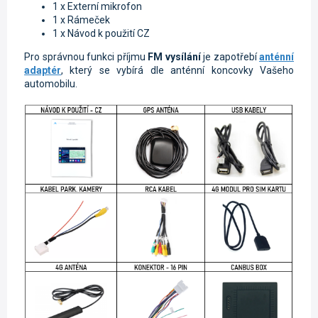
1 x Externí mikrofon
1 x Rámeček
1 x Návod k použití CZ
Pro správnou funkci příjmu
FM vysílání
je zapotřebí
anténní
adaptér
, který se vybírá dle anténní koncovky Vašeho
automobilu.