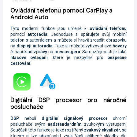
Ovládání telefonu pomocí CarPlay a
Android Auto
Tyto moderní funkce jsou určené k
ovládání telefonu
pomocí
autorádia
. Jednoduše si spárujete svůj mobilní
telefon s autorádiem a můžete si hravě zrcadlit obrazovku
na
displeji autorádia
. Také si můžete vyřizovat své
hovory
či například
zprávy
na
messengeru
. Samozřejmostí je také
hlasové ovládání
, které je nezbytné pro
bezpečné
cestování
.
Digitální DSP procesor pro náročné
posluchače
DSP
neboli
digitální signálový procesor
ohromí
posluchače svým
nadstandardním
zvukovým výstupem.
Součástí této funkce je také rozšířený
zvukový ekvalizér
, se
kterým si lze přizpůsobit zvuk Vaší oblíbené skladby dle