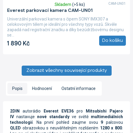
CAM-UN01
Skladem
(>5 ks)
Průměrné
Everest parkovací kamera CAM-UN01
hodnocení
produktu
Univerzální parkovací kamera s čipem SONY IMX307 a
je
celokovovým tělem je ideální pro všechny typy vozů. Skvěle
5,0
zapadá nad registrační značku a díky bezúdržbovému designu
z
se...
5
Do košíku
1 890 Kč
hvězdiček.
Zobrazit všechny související produkty
Popis
Hodnocení
Ostatní informace
2DIN
autorádio
Everest EVE36
pro
Mitsubishi Pajero
IV
nastavuje
nové standardy
ve světě
multimediálních
technologií
. Na první pohled zaujme svou
9
palcovou
QLED
obrazovkou s neuvěřitelným rozlišením
1280 x 800
.