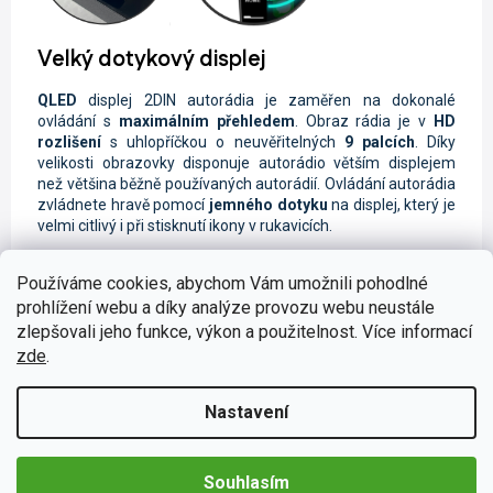
Velký dotykový displej
QLED
displej
2DIN autorádia je zaměřen na dokonalé
ovládání s
maximálním přehledem
. Obraz rádia je
v
HD
rozlišení
s uhlopříčkou o neuvěřitelných
9 palcích
. Díky
velikosti obrazovky disponuje autorádio větším displejem
než většina běžně používaných autorádií. Ovládání autorádia
zvládnete hravě pomocí
jemného dotyku
na displej, který je
velmi citlivý i při stisknutí ikony v rukavicích.
Používáme cookies, abychom Vám umožnili pohodlné
prohlížení webu a díky analýze provozu webu neustále
zlepšovali jeho funkce, výkon a použitelnost. Více informací
Ponořte se do 4G sítě
zde
.
Cesta se díky
4G internetu
změní na
online zážitek
. Můžete
například jednoduše
telefonovat
prostřednictvím
Nastavení
Messengeru,
přehrávat
online skladby
či odesílat
SMS
zprávy
, které lze zadávat
hlasovými instrukcemi
.
Nesmíme zapomenout také na
online GPS navigaci
, která
Souhlasím
Vám ukáže
aktuální dopravní situaci
. Stačí vložit datovou