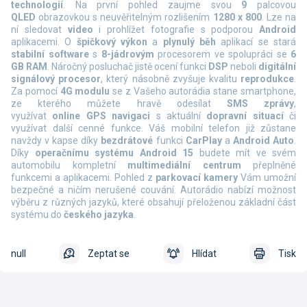
technologií
. Na první pohled zaujme svou
9
palcovou
QLED
obrazovkou s neuvěřitelným rozlišením
1280 x 800
. Lze na
ní sledovat
video
i prohlížet fotografie s podporou
Android
aplikacemi. O
špičkový výkon
a
plynulý běh
aplikací se stará
stabilní software
s
8-jádrovým
procesorem ve spolupráci se
6
GB RAM
. Náročný posluchač jistě ocení funkci
DSP
neboli
digitální
signálový procesor
, který násobně zvyšuje kvalitu
reprodukce
.
Za pomocí
4G modulu
se z Vašeho autorádia stane smartphone,
ze kterého můžete hravě odesílat
SMS zprávy
,
využívat
online
GPS navigaci
s aktuální
dopravní situací
či
využívat další cenné funkce. Váš mobilní telefon již zůstane
navždy v kapse díky
bezdrátové
funkci
CarPlay
a
Android Auto
.
Díky
operačnímu systému Android 15
budete mít ve svém
automobilu kompletní
multimediální centrum
přeplněné
funkcemi a aplikacemi. Pohled z
parkovací kamery
Vám umožní
bezpečné a ničím nerušené couvání. Autorádio nabízí možnost
výběru z různých jazyků, které obsahují přeloženou základní část
systému do
českého jazyka
.
null
Zeptat se
Hlídat
Tisk