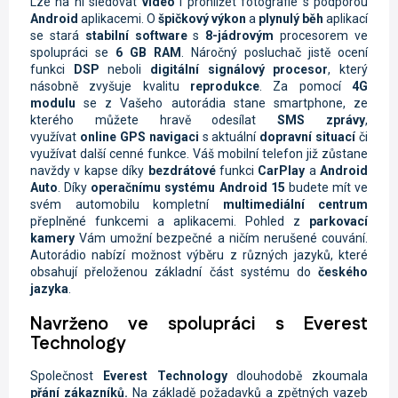
Lze na ní sledovat
video
i prohlížet fotografie s podporou
Android
aplikacemi. O
špičkový výkon
a
plynulý běh
aplikací
se stará
stabilní software
s
8-jádrovým
procesorem ve
spolupráci se
6 GB RAM
. Náročný posluchač jistě ocení
funkci
DSP
neboli
digitální signálový procesor
, který
násobně zvyšuje kvalitu
reprodukce
. Za pomocí
4G
modulu
se z Vašeho autorádia stane smartphone, ze
kterého můžete hravě odesílat
SMS zprávy
,
využívat
online
GPS navigaci
s aktuální
dopravní situací
či
využívat další cenné funkce. Váš mobilní telefon již zůstane
navždy v kapse díky
bezdrátové
funkci
CarPlay
a
Android
Auto
. Díky
operačnímu systému Android 15
budete mít ve
svém automobilu kompletní
multimediální centrum
přeplněné funkcemi a aplikacemi. Pohled z
parkovací
kamery
Vám umožní bezpečné a ničím nerušené couvání.
Autorádio nabízí možnost výběru z různých jazyků, které
obsahují přeloženou základní část systému do
českého
jazyka
.
Navrženo ve spolupráci s Everest
Technology
Společnost
Everest Technology
dlouhodobě zkoumala
přání zákazníků.
Na základě požadavků a zpětných vazeb