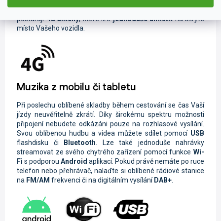
SIM kartu
do
4G modulu
. O
bleskový přenos dat
se
postarají
4G antény
, které lze
jednoduše umístit
na skryté
místo Vašeho vozidla.
Muzika z mobilu či tabletu
Při poslechu oblíbené skladby během cestování se čas Vaší
jízdy neuvěřitelně zkrátí. Díky širokému spektru možnosti
připojení nebudete odkázáni pouze na rozhlasové vysílání.
Svou oblíbenou hudbu a videa můžete sdílet pomocí
USB
flashdisku či
Bluetooth
. Lze také jednoduše nahrávky
streamovat ze svého chytrého zařízení pomocí funkce
Wi-
Fi
s podporou
Android
aplikací. Pokud právě nemáte po ruce
telefon nebo přehrávač, nalaďte si oblíbené rádiové stanice
na
FM/AM
frekvenci či na digitálním vysílání
DAB+
.