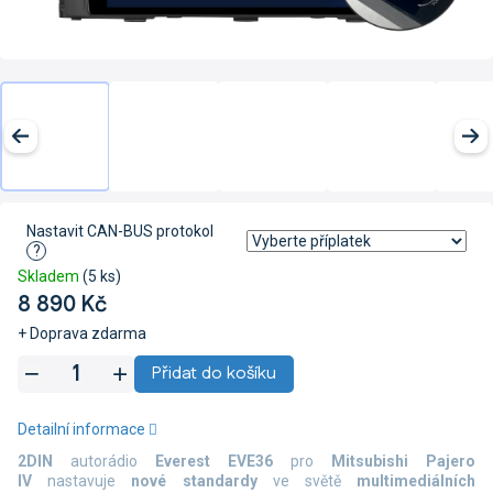
Nastavit CAN-BUS protokol
?
Skladem
(5 ks)
8 890 Kč
+ Doprava zdarma
Měrná
Přidat do košíku
cena:
Detailní informace
2DIN
autorádio
Everest EVE36
pro
Mitsubishi Pajero
IV
nastavuje
nové standardy
ve světě
multimediálních