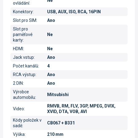
Ne
ovládání
:
Konektory
:
USB, AUX, ISO, RCA, 16PIN
Slot pro SIM
:
Ano
Slot pro
paměťové
Ne
karty
:
HDMI
:
Ne
Jack vstup
:
Ano
Počet kanálů
:
4
RCA výstup
:
Ano
2 DIN
:
Ano
Výrobce
Mitsubishi
automobilu
:
RMVB, RM, FLV, 3GP, MPEG, DVIX,
Video
:
XVID, DTA, VOB, AVI
Kódy položek v
CB067 + B331
sadě
:
Výška
:
210 mm