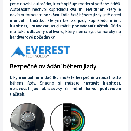
jsme navrhli autorádio, které splňuje moderní potřeby řidičů.
Autorádiím nechybí kupříkladu
kvalitní FM tuner
, který je
navíc autorádiem
odrušen
. Dále řidič během jízdy jistě ocení
manuální tlačítko
, kterým lze za jízdy kupříkladu
měnit
hlasitost
,
upravovat jas
či měnit
podsvícení tlačítek
. Rádio
má také
odlazený software
, který nemá vysoké nároky na
hardwarové požadavky
.
Bezpečné ovládání během jízdy
Díky
manuálnímu tlačítku
můžete
bezpečně ovládat
rádio
během jízdy. Snadno si můžete
nastavit hlasitost
,
upravovat jas obrazovky
či
měnit barvu podsvícení
tlačítek
.