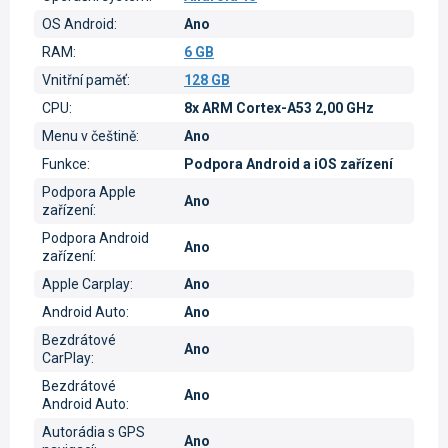
OS Android
:
Ano
RAM
:
6 GB
Vnitřní paměť
:
128 GB
CPU
:
8x ARM Cortex-A53 2,00 GHz
Menu v češtině
:
Ano
Funkce
:
Podpora Android a iOS zařízení
Podpora Apple
Ano
zařízení
:
Podpora Android
Ano
zařízení
:
Apple Carplay
:
Ano
Android Auto
:
Ano
Bezdrátové
Ano
CarPlay
:
Bezdrátové
Ano
Android Auto
:
Autorádia s GPS
Ano