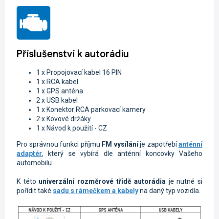
Příslušenství k autorádiu
1 x Propojovací kabel 16 PIN
1 x RCA kabel
1 x GPS anténa
2 x USB kabel
1 x Konektor RCA parkovací kamery
2 x Kovové držáky
1 x Návod k použití - CZ
Pro správnou funkci příjmu
FM vysílání
je zapotřebí
anténní
adaptér
, který se vybírá dle anténní koncovky Vašeho
automobilu.
K této
univerzální rozměrové třídě autorádia
je nutné si
pořídit také
sadu s rámečkem a kabely
na daný typ vozidla.