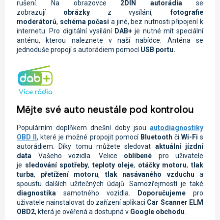
rušení. Na obrazovce
2DIN autorádi
a
se
zobrazují
obrázky
z vysílání,
fotografie
moderátorů
,
schéma počasí
a jiné, bez nutnosti připojení k
internetu. Pro digitální vysílání
DAB+
je nutné mít speciální
anténu, kterou naleznete v naší nabídce. Anténa se
jednoduše propojí s autorádiem pomocí
USB portu.
Mějte své auto neustále pod kontrolou
Populárním doplňkem dnešní doby jsou
autodiagnostiky
OBD II
, které je možné propojit pomocí
Bluetooth
či
Wi-Fi
s
autorádiem. Díky tomu můžete sledovat
aktuální jízdní
data
Vašeho vozidla.
Velice
oblíbené
pro uživatele
je
sledování spotřeby
,
teploty oleje
,
otáčky motoru
,
tlak
turba
,
přetížení motoru
,
tlak nasávaného vzduchu
a
spoustu dalších užitečných údajů. Samozřejmostí je také
diagnostika
samotného vozidla.
Doporučujeme
pro
uživatele nainstalovat do zařízení aplikaci
Car Scanner ELM
OBD2
, která je ověřená a dostupná v
Google obchodu
.