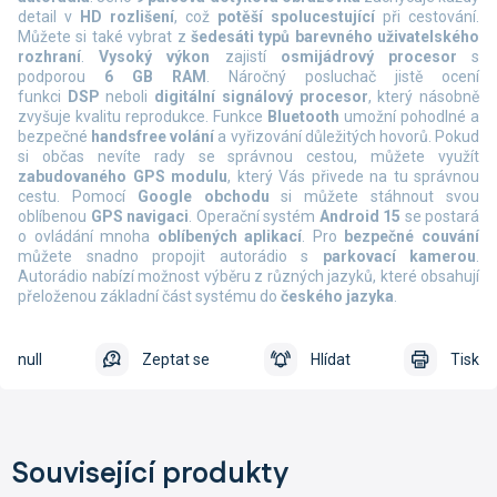
detail v
HD rozlišení
, což
potěší spolucestující
při cestování.
Můžete si také vybrat z
šedesáti
typů barevného uživatelského
rozhraní
.
Vysoký výkon
zajistí
osmijádrový procesor
s
podporou
6 GB RAM
. Náročný posluchač jistě ocení
funkci
DSP
neboli
digitální signálový procesor
, který násobně
zvyšuje kvalitu reprodukce. Funkce
Bluetooth
umožní pohodlné a
bezpečné
handsfree volání
a vyřizování důležitých hovorů. Pokud
si občas nevíte rady se správnou cestou, můžete využít
zabudovaného GPS modulu
, který Vás přivede na tu správnou
cestu. Pomocí
Google obchodu
si můžete stáhnout svou
oblíbenou
GPS navigaci
. Operační systém
Android 15
se postará
o ovládání mnoha
oblíbených aplikací
. Pro
bezpečné couvání
můžete snadno propojit autorádio s
parkovací kamerou
.
Autorádio nabízí možnost výběru z různých jazyků, které obsahují
přeloženou základní část systému do
českého jazyka
.
null
Zeptat se
Hlídat
Tisk
Související produkty