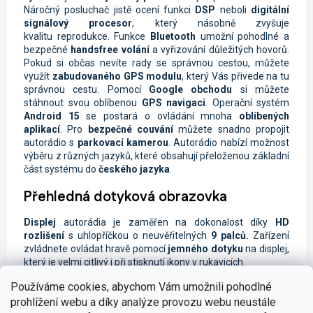
Náročný posluchač jistě ocení funkci
DSP
neboli
digitální
signálový procesor
, který násobně zvyšuje
kvalitu reprodukce. Funkce
Bluetooth
umožní pohodlné a
bezpečné
handsfree volání
a vyřizování důležitých hovorů.
Pokud si občas nevíte rady se správnou cestou, můžete
využít
zabudovaného GPS modulu
, který Vás přivede na tu
správnou cestu. Pomocí
Google obchodu
si můžete
stáhnout svou oblíbenou
GPS navigaci
. Operační systém
Android 15
se postará o ovládání mnoha
oblíbených
aplikací
. Pro
bezpečné couvání
můžete snadno propojit
autorádio s
parkovací kamerou
. Autorádio nabízí možnost
výběru z různých jazyků, které obsahují přeloženou základní
část systému do
českého jazyka
.
Přehledná dotyková obrazovka
Displej
autorádia je zaměřen na dokonalost díky
HD
rozlišení
s uhlopříčkou o neuvěřitelných
9 palců.
Zařízení
zvládnete ovládat hravě pomocí
jemného dotyku
na displej,
který je velmi citlivý i při stisknutí ikony v rukavicích.
Používáme cookies, abychom Vám umožnili pohodlné
prohlížení webu a díky analýze provozu webu neustále