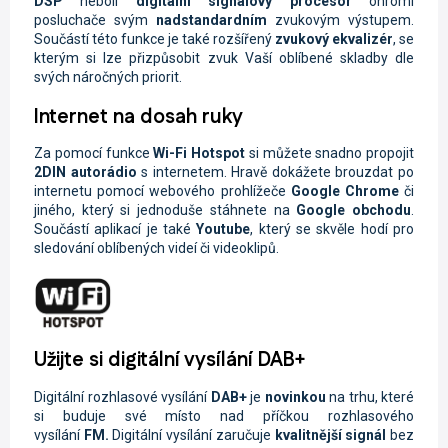
DSP
neboli
digitální signálový procesor
ohromí
posluchače svým
nadstandardním
zvukovým výstupem.
Součástí této funkce je také rozšířený
zvukový ekvalizér
, se
kterým si lze přizpůsobit zvuk Vaší oblíbené skladby dle
svých náročných priorit.
Internet na dosah ruky
Za pomocí funkce
Wi-Fi
Hotspot
si můžete snadno propojit
2DIN autorádio
s internetem. Hravě dokážete brouzdat po
internetu pomocí webového prohlížeče
Google Chrome
či
jiného, který si jednoduše stáhnete na
Google obchodu
.
Součástí aplikací je také
Youtube
, který se skvěle hodí pro
sledování oblíbených videí či videoklipů.
Užijte si digitální vysílání DAB+
Digitální rozhlasové vysílání
DAB+
je
novinkou
na trhu, které
si buduje své místo nad příčkou rozhlasového
vysílání
FM.
Digitální vysílání zaručuje
kvalitnější signál
bez