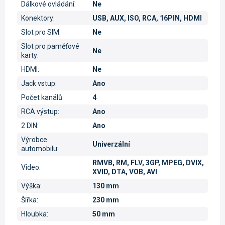
Dálkové ovládání
:
Ne
Konektory
:
USB, AUX, ISO, RCA, 16PIN, HDMI
Slot pro SIM
:
Ne
Slot pro paměťové
Ne
karty
:
HDMI
:
Ne
Jack vstup
:
Ano
Počet kanálů
:
4
RCA výstup
:
Ano
2 DIN
:
Ano
Výrobce
Univerzální
automobilu
:
RMVB, RM, FLV, 3GP, MPEG, DVIX,
Video
:
XVID, DTA, VOB, AVI
Výška
:
130 mm
Šířka
:
230 mm
Hloubka
:
50 mm