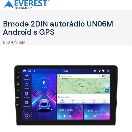
Přejít
na
obsah
Bmode 2DIN autorádio UN06M
Android s GPS
BEX-UN06M