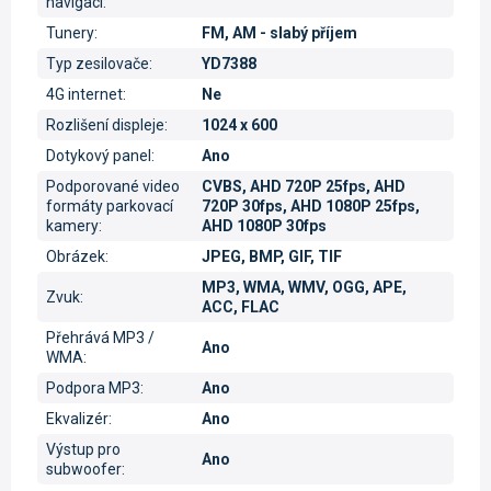
navigací
:
Tunery
:
FM, AM - slabý příjem
Typ zesilovače
:
YD7388
4G internet
:
Ne
Rozlišení displeje
:
1024 x 600
Dotykový panel
:
Ano
Podporované video
CVBS, AHD 720P 25fps, AHD
formáty parkovací
720P 30fps, AHD 1080P 25fps,
kamery
:
AHD 1080P 30fps
Obrázek
:
JPEG, BMP, GIF, TIF
MP3, WMA, WMV, OGG, APE,
Zvuk
:
ACC, FLAC
Přehrává MP3 /
Ano
WMA
:
Podpora MP3
:
Ano
Ekvalizér
:
Ano
Výstup pro
Ano
subwoofer
: