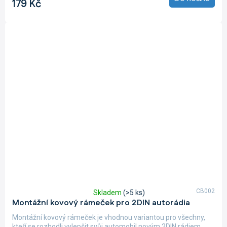
179 Kč
5
hvězdiček.
CB002
Skladem
(>5 ks)
Průměrné
Montážní kovový rámeček pro 2DIN autorádia
hodnocení
produktu
Montážní kovový rámeček je vhodnou variantou pro všechny,
je
kteří se rozhodli vylepšit svůj automobil novým 2DIN rádiem.