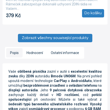
5,0
Rámeček zabezpečuje dokonalé uchycení 2DIN rádia ve
z
Vašem...
5
Do košíku
379 Kč
hvězdiček.
Zobrazit všechny související produkty
Popis
Hodnocení
Ostatní informace
Vaše
oblíbená písnička
zazní v autě s
excelentní kvalitou
zvuku
díky
2DIN
autorádiu
Bmode UN06M
. Na první pohled
upoutá moderní technologie
CarPlay
a
AndroidAuto
, které
umožňují
bezproblémové zrcadlení
a
ovládání telefonu
na
displeji autorádia
. Jeho
9 palcová dotyková obrazovka
zachycuje každý detail v
HD rozlišení
, což
potěší
spolucestující
při cestování.
Můžete si také vybrat z
šedesáti
typů barevného uživatelského rozhraní
.
Vysoký
výkon
zajistí
osmijádrový procesor
s podporou
6 GB RAM
.