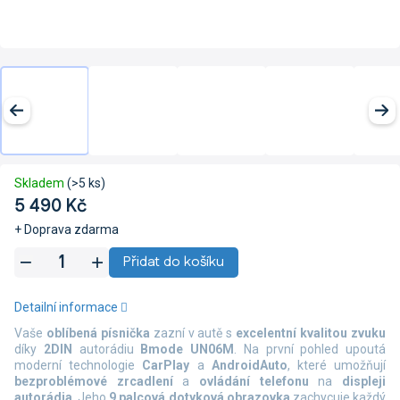
Skladem
(>5 ks)
5 490 Kč
+ Doprava zdarma
Měrná
Přidat do košíku
cena:
Detailní informace
Vaše
oblíbená písnička
zazní v autě s
excelentní kvalitou zvuku
díky
2DIN
autorádiu
Bmode UN06M
. Na první pohled upoutá
moderní technologie
CarPlay
a
AndroidAuto
, které umožňují
bezproblémové zrcadlení
a
ovládání telefonu
na
displeji
autorádia
. Jeho
9 palcová dotyková obrazovka
zachycuje každý