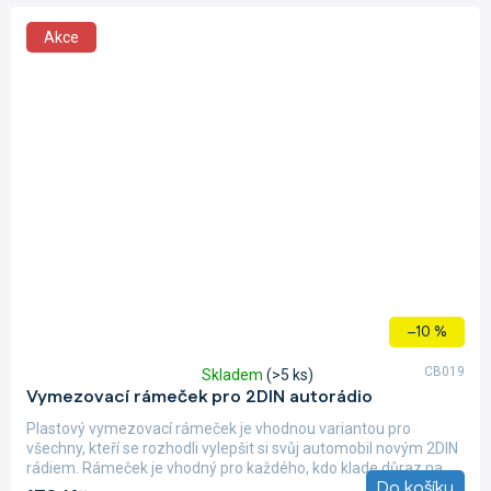
Akce
–10 %
CB019
Skladem
(>5 ks)
Průměrné
Vymezovací rámeček pro 2DIN autorádio
hodnocení
produktu
Plastový vymezovací rámeček je vhodnou variantou pro
je
všechny, kteří se rozhodli vylepšit si svůj automobil novým 2DIN
5,0
rádiem. Rámeček je vhodný pro každého, kdo klade důraz na...
z
Do košíku