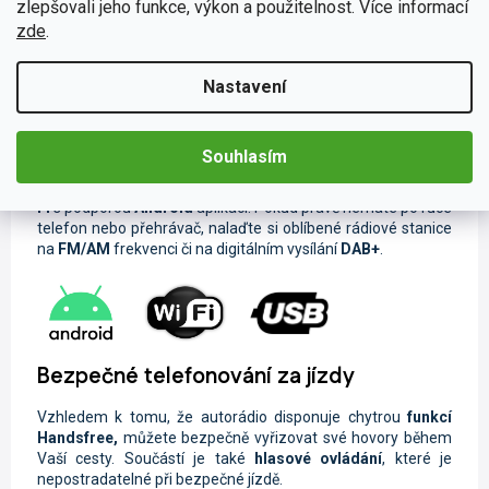
zlepšovali jeho funkce, výkon a použitelnost. Více informací
zde
.
Muzika z mobilu či tabletu
Při poslechu oblíbené skladby během cestování se čas Vaší
Nastavení
jízdy neuvěřitelně zkrátí. Díky širokému spektru možnosti
připojení nebudete odkázáni pouze na rozhlasové vysílání.
Svou oblíbenou hudbu a videa můžete sdílet pomocí
USB
Souhlasím
flashdisku či
Bluetooth
. Lze také jednoduše nahrávky
streamovat ze svého chytrého zařízení pomocí funkce
Wi-
Fi
s podporou
Android
aplikací. Pokud právě nemáte po ruce
telefon nebo přehrávač, nalaďte si oblíbené rádiové stanice
na
FM/AM
frekvenci či na digitálním vysílání
DAB+
.
Bezpečné telefonování za jízdy
Vzhledem k tomu, že autorádio disponuje chytrou
funkcí
Handsfree,
můžete
bezpečně vyřizovat své hovory během
Vaší cesty. Součástí je také
hlasové ovládání
, které je
nepostradatelné při bezpečné jízdě.