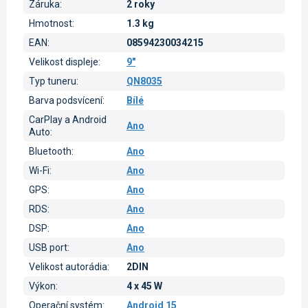
Záruka
:
2 roky
Hmotnost
:
1.3 kg
EAN
:
08594230034215
Velikost displeje
:
9"
Typ tuneru
:
QN8035
Barva podsvícení
:
Bílé
CarPlay a Android
Ano
Auto
:
Bluetooth
:
Ano
Wi-Fi
:
Ano
GPS
:
Ano
RDS
:
Ano
DSP
:
Ano
USB port
:
Ano
Velikost autorádia
:
2DIN
Výkon
:
4 x 45 W
Operační systém
:
Android 15