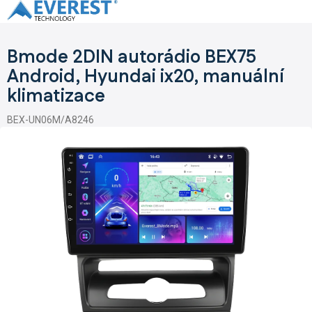
Přejít
na
obsah
Bmode 2DIN autorádio BEX75
Android, Hyundai ix20, manuální
klimatizace
BEX-UN06M/A8246