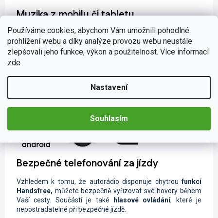
Muzika z mobilu či tabletu
Používáme cookies, abychom Vám umožnili pohodlné
Při poslechu oblíbené skladby během cestování se čas Vaší
prohlížení webu a díky analýze provozu webu neustále
jízdy neuvěřitelně zkrátí. Díky širokému spektru možnosti
připojení nebudete odkázáni pouze na rozhlasové vysílání.
zlepšovali jeho funkce, výkon a použitelnost. Více informací
Svou oblíbenou hudbu a videa můžete sdílet pomocí
USB
zde
.
flashdisku či
Bluetooth
. Lze také jednoduše nahrávky
streamovat ze svého chytrého zařízení pomocí funkce
Wi-
Nastavení
Fi
s podporou
Android
aplikací. Pokud právě nemáte po ruce
telefon nebo přehrávač, nalaďte si oblíbené rádiové stanice
na
FM/AM
frekvenci či na digitálním vysílání
DAB+
.
Souhlasím
Bezpečné telefonování za jízdy
Vzhledem k tomu, že autorádio disponuje chytrou
funkcí
Handsfree,
můžete
bezpečně vyřizovat své hovory během
Vaší cesty. Součástí je také
hlasové ovládání
, které je
nepostradatelné při bezpečné jízdě.