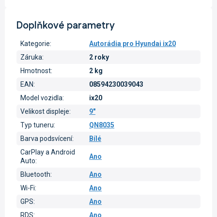
Doplňkové parametry
Kategorie
:
Autorádia pro Hyundai ix20
Záruka
:
2 roky
Hmotnost
:
2 kg
EAN
:
08594230039043
Model vozidla
:
ix20
Velikost displeje
:
9"
Typ tuneru
:
QN8035
Barva podsvícení
:
Bílé
CarPlay a Android
Ano
Auto
:
Bluetooth
:
Ano
Wi-Fi
:
Ano
GPS
:
Ano
RDS
:
Ano