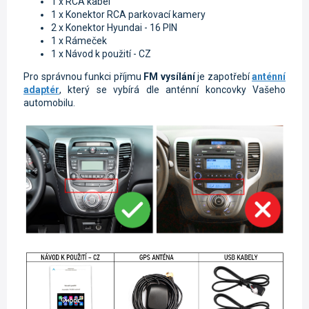
1 x RCA kabel
1 x Konektor RCA parkovací kamery
2 x Konektor Hyundai - 16 PIN
1 x Rámeček
1 x Návod k použití - CZ
Pro správnou funkci příjmu
FM vysílání
je zapotřebí
anténní
adaptér
, který se vybírá dle anténní koncovky Vašeho
automobilu.