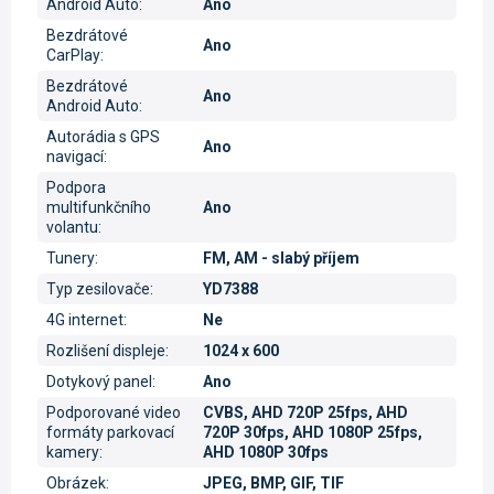
Android Auto
:
Ano
Bezdrátové
Ano
CarPlay
:
Bezdrátové
Ano
Android Auto
:
Autorádia s GPS
Ano
navigací
:
Podpora
multifunkčního
Ano
volantu
:
Tunery
:
FM, AM - slabý příjem
Typ zesilovače
:
YD7388
4G internet
:
Ne
Rozlišení displeje
:
1024 x 600
Dotykový panel
:
Ano
Podporované video
CVBS, AHD 720P 25fps, AHD
formáty parkovací
720P 30fps, AHD 1080P 25fps,
kamery
:
AHD 1080P 30fps
Obrázek
:
JPEG, BMP, GIF, TIF