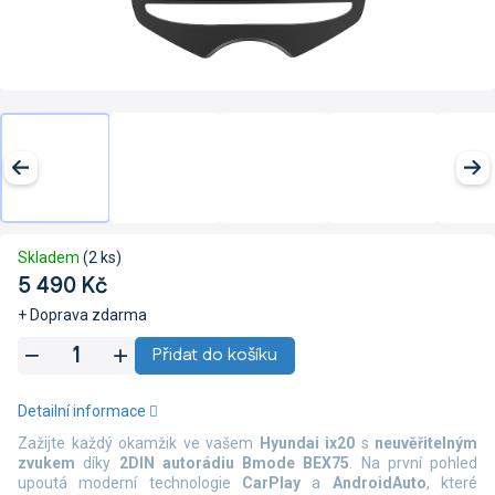
Skladem
(2 ks)
5 490 Kč
+ Doprava zdarma
Měrná
Přidat do košíku
cena:
Detailní informace
Zažijte každý okamžik ve vašem
Hyundai ix20
s
neuvěřitelným
zvukem
díky
2DIN autorádiu Bmode BEX75
. Na první pohled
upoutá moderní technologie
CarPlay
a
AndroidAuto
, které