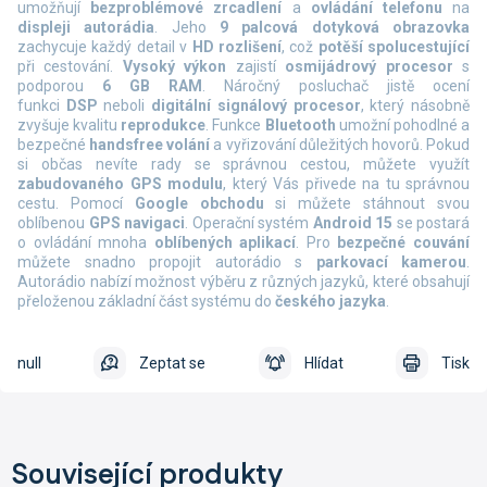
umožňují
bezproblémové zrcadlení
a
ovládání telefonu
na
displeji autorádia
. Jeho
9 palcová dotyková obrazovka
zachycuje každý detail v
HD rozlišení
, což
potěší spolucestující
při cestování.
Vysoký výkon
zajistí
osmijádrový procesor
s
podporou
6 GB RAM
. Náročný posluchač jistě ocení
funkci
DSP
neboli
digitální signálový procesor
, který násobně
zvyšuje kvalitu
reprodukce
. Funkce
Bluetooth
umožní pohodlné a
bezpečné
handsfree volání
a vyřizování důležitých hovorů. Pokud
si občas nevíte rady se správnou cestou, můžete využít
zabudovaného GPS modulu
, který Vás přivede na tu správnou
cestu. Pomocí
Google obchodu
si můžete stáhnout svou
oblíbenou
GPS navigaci
. Operační systém
Android 15
se postará
o ovládání mnoha
oblíbených aplikací
. Pro
bezpečné couvání
můžete snadno propojit autorádio s
parkovací kamerou
.
Autorádio nabízí možnost výběru z různých jazyků, které obsahují
přeloženou základní část systému do
českého jazyka
.
null
Zeptat se
Hlídat
Tisk
Související produkty