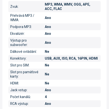
MP3, WMA, WMV, OGG, APE,
Zvuk
:
ACC, FLAC
Přehrává MP3 /
Ano
WMA
:
Podpora MP3
:
Ano
Ekvalizér
:
Ano
Výstup pro
Ano
subwoofer
:
Dálkové ovládání
:
Ne
Konektory
:
USB, AUX, ISO, RCA, 16PIN, HDMI
Slot pro SIM
:
Ne
Slot pro paměťové
Ne
karty
:
HDMI
:
Ne
Jack vstup
:
Ano
Počet kanálů
:
4
RCA výstup
:
Ano