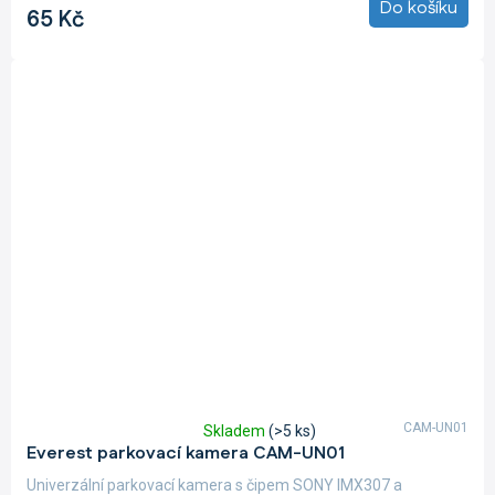
z
Do košíku
65 Kč
5
hvězdiček.
CAM-UN01
Skladem
(>5 ks)
Průměrné
Everest parkovací kamera CAM-UN01
hodnocení
produktu
Univerzální parkovací kamera s čipem SONY IMX307 a