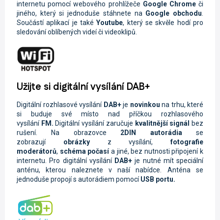
internetu pomocí webového prohlížeče
Google Chrome
či
jiného, který si jednoduše stáhnete na
Google obchodu
.
Součástí aplikací je také
Youtube
, který se skvěle hodí pro
sledování oblíbených videí či videoklipů.
Užijte si digitální vysílání DAB+
Digitální rozhlasové vysílání
DAB+
je
novinkou
na trhu, které
si buduje své místo nad příčkou rozhlasového
vysílání
FM.
Digitální vysílání zaručuje
kvalitnější signál
bez
rušení. Na obrazovce
2DIN autorádi
a
se
zobrazují
obrázky
z vysílání,
fotografie
moderátorů
,
schéma počasí
a jiné, bez nutnosti připojení k
internetu. Pro digitální vysílání
DAB+
je nutné mít speciální
anténu, kterou naleznete v naší nabídce. Anténa se
jednoduše propojí s autorádiem pomocí
USB portu.