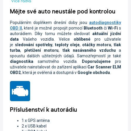
Mějte své auto neustále pod kontrolou
Populárním doplňkem dnešní doby jsou
autodiagnostiky
OBD II
, které je možné propojit pomocí
Bluetooth
či
Wi-Fi
s
autorádiem. Díky tomu můžete sledovat
aktuální jízdní
data
Vašeho vozidla.
Velice
oblíbené
pro uživatele
je
sledování spotřeby
,
teploty oleje
,
otáčky motoru
,
tlak
turba
,
přetížení motoru
,
tlak nasávaného vzduchu
a
spoustu dalších užitečných údajů. Samozřejmostí je také
diagnostika
samotného vozidla.
Doporučujeme
pro
uživatele nainstalovat do zařízení aplikaci
Car Scanner ELM
OBD2
, která je ověřená a dostupná v
Google obchodu
.
Příslušenství k autorádiu
1 x GPS anténa
2 x USB kabel