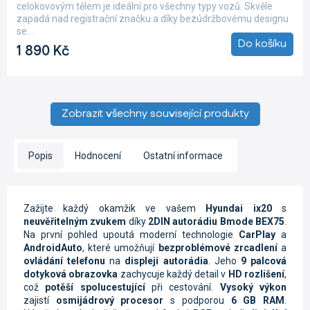
je
celokovovým tělem je ideální pro všechny typy vozů. Skvěle
5,0
zapadá nad registrační značku a díky bezúdržbovému designu
z
se...
5
Do košíku
1 890 Kč
hvězdiček.
Zobrazit všechny související produkty
Popis
Hodnocení
Ostatní informace
Zažijte každý okamžik ve vašem
Hyundai ix20
s
neuvěřitelným zvukem
díky
2DIN autorádiu Bmode BEX75
.
Na první pohled upoutá moderní technologie
CarPlay
a
AndroidAuto
, které umožňují
bezproblémové zrcadlení
a
ovládání telefonu
na
displeji autorádia
. Jeho
9 palcová
dotyková obrazovka
zachycuje každý detail v
HD rozlišení
,
což
potěší spolucestující
při cestování.
Vysoký výkon
zajistí
osmijádrový procesor
s podporou
6 GB RAM
.