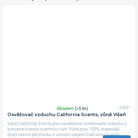
EA001
Skladem
(>5 ks)
Průměrné
Osvěžovač vzduchu California Scents, vůně Višeň
hodnocení
produktu
Vůně California Scents jsou osvědčené osvěžovače vzduchu s
je
koncentrovanou a jemnou vůní. Vůně jsou 100% organické.
5,0
Stačí otevřít plechovku s vonným olejem California Scents,...