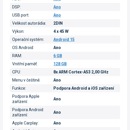
DSP
:
Ano
USB port
:
Ano
Velikost autorádia
:
2DIN
Výkon
:
4 x 45 W
Operační systém
:
Android 15
OS Android
:
Ano
RAM
:
6 GB
Vnitřní paměť
:
128 GB
CPU
:
8x ARM Cortex-A53 2,00 GHz
Menu v češtině
:
Ano
Funkce
:
Podpora Android a iOS zařízení
Podpora Apple
Ano
zařízení
:
Podpora Android
Ano
zařízení
:
Apple Carplay
:
Ano