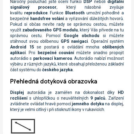
Náročný posluchač jistě ocení funkci
DSP
neboli
digitální
signálový procesor
, který násobně zvyšuje
kvalitu
reprodukce
. Funkce
Bluetooth
umožní pohodlné a
bezpečné
handsfree volání
a vyřizování důležitých hovorů.
Pokud si občas nevíte rady se správnou cestou, můžete
využít
zabudovaného GPS modulu
, který Vás přivede na tu
správnou cestu. Pomocí
Google obchodu
si můžete
stáhnout svou oblíbenou
GPS navigaci
. Operační systém
Android 15
se postará o ovládání mnoha
oblíbených
aplikací
. Pro
bezpečné couvání
můžete snadno propojit
autorádio s
parkovací kamerou
. Autorádio nabízí možnost
výběru z různých jazyků, které obsahují přeloženou základní
část systému do
českého jazyka
.
Přehledná dotyková obrazovka
Displej
autorádia je zaměřen na dokonalost díky
HD
rozlišení
s uhlopříčkou o neuvěřitelných
9 palců.
Zařízení
zvládnete ovládat hravě pomocí
jemného dotyku
na displej,
který je velmi citlivý i při stisknutí ikony v rukavicích.