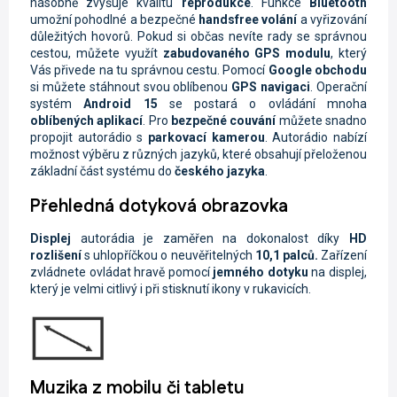
násobně zvyšuje kvalitu
reprodukce
.
Funkce
Bluetooth
umožní pohodlné a bezpečné
handsfree volání
a vyřizování
důležitých hovorů. Pokud si občas nevíte rady se správnou
cestou, můžete využít
zabudovaného GPS modulu
, který
Vás přivede na tu správnou cestu. Pomocí
Google obchodu
si můžete stáhnout svou oblíbenou
GPS navigaci
. Operační
systém
Android 15
se postará o ovládání mnoha
oblíbených aplikací
. Pro
bezpečné couvání
můžete snadno
propojit autorádio s
parkovací kamerou
. Autorádio nabízí
možnost výběru z různých jazyků, které obsahují přeloženou
základní část systému do
českého jazyka
.
Přehledná dotyková obrazovka
Displej
autorádia je zaměřen na dokonalost díky
HD
rozlišení
s uhlopříčkou o neuvěřitelných
10,1 palců.
Zařízení
zvládnete ovládat hravě pomocí
jemného dotyku
na displej,
který je velmi citlivý i při stisknutí ikony v rukavicích.
Muzika z mobilu či tabletu