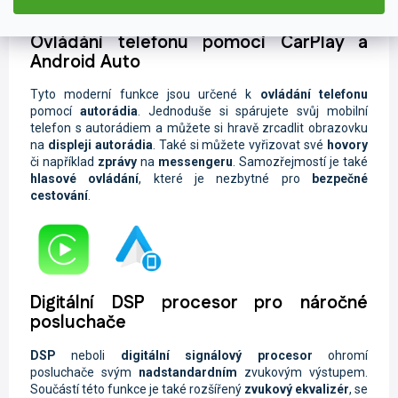
Ovládání telefonu pomocí CarPlay a
Android Auto
Tyto moderní funkce jsou určené k
ovládání telefonu
pomocí
autorádia
. Jednoduše si spárujete svůj mobilní
telefon s autorádiem a můžete si hravě zrcadlit obrazovku
na
displeji autorádia
. Také si můžete vyřizovat své
hovory
či například
zprávy
na
messengeru
. Samozřejmostí je také
hlasové ovládání
, které je nezbytné pro
bezpečné
cestování
.
Digitální DSP procesor pro náročné
posluchače
DSP
neboli
digitální signálový procesor
ohromí
posluchače svým
nadstandardním
zvukovým výstupem.
Součástí této funkce je také rozšířený
zvukový ekvalizér
, se