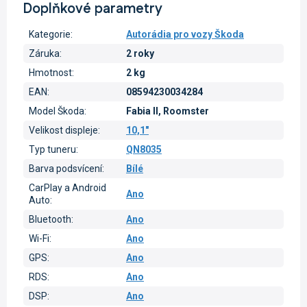
Doplňkové parametry
Kategorie
:
Autorádia pro vozy Škoda
Záruka
:
2 roky
Hmotnost
:
2 kg
EAN
:
08594230034284
Model Škoda
:
Fabia II, Roomster
Velikost displeje
:
10,1"
Typ tuneru
:
QN8035
Barva podsvícení
:
Bílé
CarPlay a Android
Ano
Auto
:
Bluetooth
:
Ano
Wi-Fi
:
Ano
GPS
:
Ano
RDS
:
Ano
DSP
:
Ano