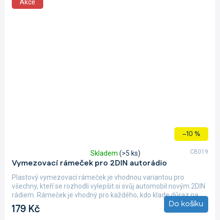
Akce
–10 %
CB019
Skladem
(>5 ks)
Průměrné
Vymezovací rámeček pro 2DIN autorádio
hodnocení
produktu
Plastový vymezovací rámeček je vhodnou variantou pro
je
všechny, kteří se rozhodli vylepšit si svůj automobil novým 2DIN
5,0
rádiem. Rámeček je vhodný pro každého, kdo klade důraz na...
z
Do košíku
179 Kč
5
hvězdiček.