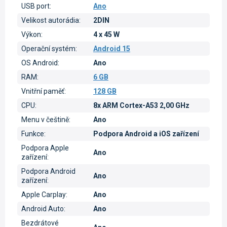
USB port
:
Ano
Velikost autorádia
:
2DIN
Výkon
:
4 x 45 W
Operační systém
:
Android 15
OS Android
:
Ano
RAM
:
6 GB
Vnitřní paměť
:
128 GB
CPU
:
8x ARM Cortex-A53 2,00 GHz
Menu v češtině
:
Ano
Funkce
:
Podpora Android a iOS zařízení
Podpora Apple
Ano
zařízení
:
Podpora Android
Ano
zařízení
:
Apple Carplay
:
Ano
Android Auto
:
Ano
Bezdrátové