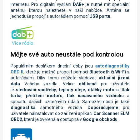
internetu. Pro digitální vysílání
DAB+
je nutné mít speciální
anténu, kterou naleznete v naší nabídce. Anténa se
jednoduše propojí s autorádiem pomocí
USB portu.
Mějte své auto neustále pod kontrolou
Populárním doplňkem dnešní doby jsou
autodiagnostiky
OBD II
, které je možné propojit pomocí
Bluetooth
či
Wi-Fi
s
autorádiem. Díky tomu můžete sledovat
aktuální jízdní
data
Vašeho vozidla.
Velice
oblíbené
pro uživatele
je
sledování spotřeby
,
teploty oleje
,
otáčky motoru
,
tlak
turba
,
přetížení motoru
,
tlak nasávaného vzduchu
a
spoustu dalších užitečných údajů. Samozřejmostí je také
diagnostika
samotného vozidla.
Doporučujeme
pro
uživatele nainstalovat do zařízení aplikaci
Car Scanner ELM
OBD2
, která je ověřená a dostupná v
Google obchodu
.