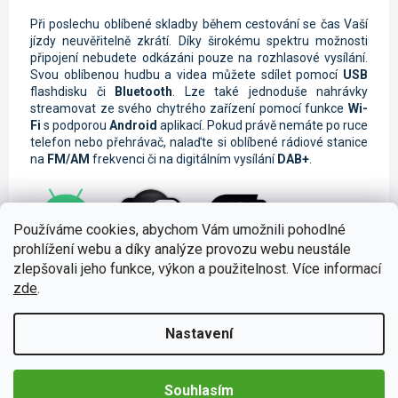
Při poslechu oblíbené skladby během cestování se čas Vaší
jízdy neuvěřitelně zkrátí. Díky širokému spektru možnosti
připojení nebudete odkázáni pouze na rozhlasové vysílání.
Svou oblíbenou hudbu a videa můžete sdílet pomocí
USB
flashdisku či
Bluetooth
. Lze také jednoduše nahrávky
streamovat ze svého chytrého zařízení pomocí funkce
Wi-
Fi
s podporou
Android
aplikací. Pokud právě nemáte po ruce
telefon nebo přehrávač, nalaďte si oblíbené rádiové stanice
na
FM/AM
frekvenci či na digitálním vysílání
DAB+
.
Používáme cookies, abychom Vám umožnili pohodlné
prohlížení webu a díky analýze provozu webu neustále
Bezpečné telefonování za jízdy
zlepšovali jeho funkce, výkon a použitelnost. Více informací
zde
.
Vzhledem k tomu, že autorádio disponuje chytrou
funkcí
Handsfree,
můžete
bezpečně vyřizovat své hovory během
Vaší cesty. Součástí je také
hlasové ovládání
, které je
Nastavení
nepostradatelné při bezpečné jízdě.
Souhlasím