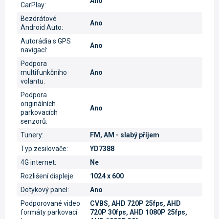
Ano
CarPlay
:
Bezdrátové
Ano
Android Auto
:
Autorádia s GPS
Ano
navigací
:
Podpora
multifunkčního
Ano
volantu
:
Podpora
originálních
Ano
parkovacích
senzorů
:
Tunery
:
FM, AM - slabý příjem
Typ zesilovače
:
YD7388
4G internet
:
Ne
Rozlišení displeje
:
1024 x 600
Dotykový panel
:
Ano
Podporované video
CVBS, AHD 720P 25fps, AHD
formáty parkovací
720P 30fps, AHD 1080P 25fps,