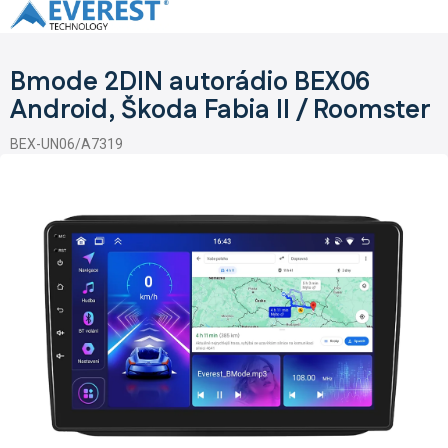
Přejít
na
obsah
Bmode 2DIN autorádio BEX06
Android, Škoda Fabia II / Roomster
BEX-UN06/A7319