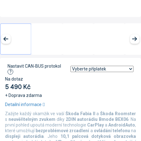
Nastavit CAN-BUS protokol
?
Na dotaz
5 490 Kč
+ Doprava zdarma
Měrná
Detailní informace
cena:
Zažijte každý okamžik ve vaší
Škoda Fabia II
a
Škoda Roomster
s
neuvěřitelným zvukem
díky
2DIN autorádiu Bmode BEX06
. Na
první pohled upoutá moderní technologie
CarPlay
a
AndroidAuto
,
které umožňují
bezproblémové zrcadlení
a
ovládání telefonu
na
displeji autorádia
. Jeho
10,1 palcová dotyková obrazovka