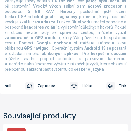
zachycuje každý detail v
HD rozlišení
, což
potěší spolucestující
při cestování.
Vysoký výkon
zajistí
osmijádrový procesor
s
podporou
6 GB RAM
. Náročný posluchač jistě ocení
funkci
DSP
neboli
digitální signálový procesor
, který násobně
zvyšuje kvalitu
reprodukce
.
Funkce
Bluetooth
umožní pohodlné a
bezpečné
handsfree volání
a vyřizování důležitých hovorů. Pokud
si občas nevíte rady se správnou cestou, můžete využít
zabudovaného GPS modulu
, který Vás přivede na tu správnou
cestu. Pomocí
Google obchodu
si můžete stáhnout svou
oblíbenou
GPS navigaci
. Operační systém
Android 15
se postará
o ovládání mnoha
oblíbených aplikací
. Pro
bezpečné couvání
můžete snadno propojit autorádio s
parkovací kamerou
.
Autorádio nabízí možnost výběru z různých jazyků, které obsahují
přeloženou základní část systému do
českého jazyka
.
null
Zeptat se
Hlídat
Tisk
Související produkty