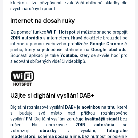
kterým si lze přizpůsobit zvuk Vaší oblíbené skladby dle
svých náročných priorit.
Internet na dosah ruky
Za pomocí funkce
Wi-Fi
Hotspot
si můžete snadno propojit
2DIN autorádio
s internetem. Hravě dokážete brouzdat po
internetu pomocí webového prohlížeče
Google Chrome
či
jiného, který si jednoduše stáhnete na
Google obchodu
.
Součástí aplikací je také
Youtube
, který se skvěle hodí pro
sledování oblíbených videí či videoklipů.
Užijte si digitální vysílání DAB+
Digitální rozhlasové vysílání
DAB+
je
novinkou
na trhu, které
si buduje své místo nad příčkou rozhlasového
vysílání
FM.
Digitální vysílání zaručuje
kvalitnější signál
bez
rušení. Na obrazovce
2DIN autorádi
a
se
zobrazují
obrázky
z vysílání,
fotografie
moderátorů
,
schéma počasí
a jiné, bez nutnosti připojení k