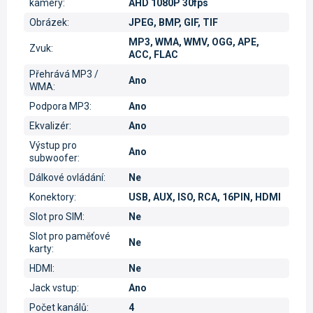
kamery
:
AHD 1080P 30fps
Obrázek
:
JPEG, BMP, GIF, TIF
MP3, WMA, WMV, OGG, APE,
Zvuk
:
ACC, FLAC
Přehrává MP3 /
Ano
WMA
:
Podpora MP3
:
Ano
Ekvalizér
:
Ano
Výstup pro
Ano
subwoofer
:
Dálkové ovládání
:
Ne
Konektory
:
USB, AUX, ISO, RCA, 16PIN, HDMI
Slot pro SIM
:
Ne
Slot pro paměťové
Ne
karty
:
HDMI
:
Ne
Jack vstup
:
Ano
Počet kanálů
:
4