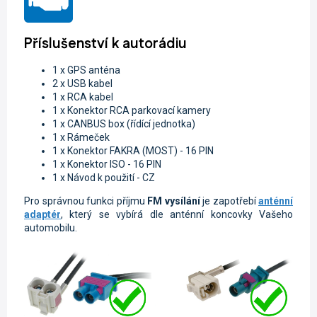
Příslušenství k autorádiu
1 x GPS anténa
2 x USB kabel
1 x RCA kabel
1 x Konektor RCA parkovací kamery
1 x CANBUS box (řídící jednotka)
1 x Rámeček
1 x Konektor FAKRA (MOST) - 16 PIN
1 x Konektor ISO - 16 PIN
1 x Návod k použití - CZ
Pro správnou funkci příjmu
FM vysílání
je zapotřebí
anténní
adaptér
, který se vybírá dle anténní koncovky Vašeho
automobilu.