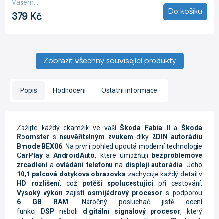
Vašem...
5
Do košíku
379 Kč
hvězdiček.
Zobrazit všechny související produkty
Popis
Hodnocení
Ostatní informace
Zažijte každý okamžik ve vaší
Škoda Fabia II
a
Škoda
Roomster
s
neuvěřitelným zvukem
díky
2DIN autorádiu
Bmode BEX06
. Na první pohled upoutá moderní technologie
CarPlay
a
AndroidAuto
, které umožňují
bezproblémové
zrcadlení
a
ovládání telefonu
na
displeji autorádia
. Jeho
10,1 palcová dotyková obrazovka
zachycuje každý detail v
HD rozlišení
, což
potěší spolucestující
při cestování.
Vysoký výkon
zajistí
osmijádrový procesor
s podporou
6 GB RAM
. Náročný posluchač jistě ocení
funkci
DSP
neboli
digitální signálový procesor
, který