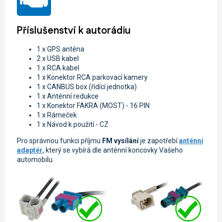
Příslušenství k autorádiu
1 x GPS anténa
2 x USB kabel
1 x RCA kabel
1 x Konektor RCA parkovací kamery
1 x CANBUS box (řídící jednotka)
1 x Anténní redukce
1 x Konektor FAKRA (MOST) - 16 PIN
1 x Rámeček
1 x Návod k použití - CZ
Pro správnou funkci příjmu
FM vysílání
je zapotřebí
anténní
adaptér
, který se vybírá dle anténní koncovky Vašeho
automobilu.