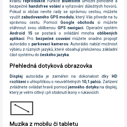
kvalitu
reprodukce
. Funkce
Bluetooth
umožní pohodlné a
bezpečné
handsfree volání
a vyřizování důležitých hovorů.
Pokud si občas nevíte rady se správnou cestou, můžete
využít
zabudovaného GPS modulu
, který Vás přivede na tu
správnou cestu. Pomocí
Google obchodu
si můžete
stáhnout svou oblíbenou
GPS navigaci
. Operační systém
Android 15
se postará o ovládání mnoha
oblíbených
aplikací
. Pro
bezpečné couvání
můžete snadno propojit
autorádio s
parkovací kamerou
. Autorádio nabízí možnost
výběru z různých jazyků, které obsahují přeloženou základní
část systému do
českého jazyka
.
Přehledná dotyková obrazovka
Displej
autorádia je zaměřen na dokonalost díky
HD
rozlišení
s uhlopříčkou o neuvěřitelných
10,1 palců.
Zařízení
zvládnete ovládat hravě pomocí
jemného dotyku
na displej,
který je velmi citlivý i při stisknutí ikony v rukavicích.
Muzika z mobilu či tabletu