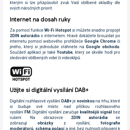
kterým si lze přizpůsobit zvuk Vaší oblíbené skladby dle
svých náročných priorit.
Internet na dosah ruky
Za pomocí funkce
Wi-Fi
Hotspot
si můžete snadno propojit
2DIN autorádio
s internetem. Hravě dokážete brouzdat po
internetu pomocí webového prohlížeče
Google Chrome
či
jiného, který si jednoduše stáhnete na
Google obchodu
.
Součástí aplikací je také
Youtube
, který se skvěle hodí pro
sledování oblíbených videí či videoklipů.
Užijte si digitální vysílání DAB+
Digitální rozhlasové vysílání
DAB+
je
novinkou
na trhu, které
si buduje své místo nad příčkou rozhlasového
vysílání
FM.
Digitální vysílání zaručuje
kvalitnější signál
bez
rušení. Na obrazovce
2DIN autorádi
a
se
zobrazují
obrázky
z vysílání,
fotografie
moderátorů
,
schéma počasí
a jiné, bez nutnosti připojení k