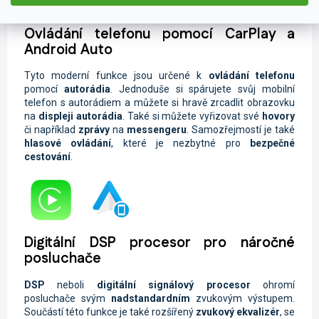
Ovládání telefonu pomocí CarPlay a
Android Auto
Tyto moderní funkce jsou určené k
ovládání telefonu
pomocí
autorádia
. Jednoduše si spárujete svůj mobilní
telefon s autorádiem a můžete si hravě zrcadlit obrazovku
na
displeji autorádia
. Také si můžete vyřizovat své
hovory
či například
zprávy
na
messengeru
. Samozřejmostí je také
hlasové ovládání
, které je nezbytné pro
bezpečné
cestování
.
Digitální DSP procesor pro náročné
posluchače
DSP
neboli
digitální signálový procesor
ohromí
posluchače svým
nadstandardním
zvukovým výstupem.
Součástí této funkce je také rozšířený
zvukový ekvalizér
, se