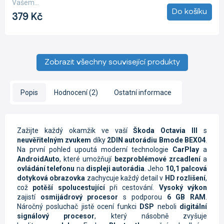
Vašem...
5
Do košíku
379 Kč
hvězdiček.
Zobrazit všechny související produkty
Popis
Hodnocení (2)
Ostatní informace
Zažijte každý okamžik ve vaší
Škoda Octavia III
s
neuvěřitelným zvukem
díky
2DIN autorádiu Bmode BEX04
.
Na první pohled upoutá moderní technologie
CarPlay
a
AndroidAuto
, které umožňují
bezproblémové zrcadlení
a
ovládání telefonu
na
displeji autorádia
. Jeho
10,1 palcová
dotyková obrazovka
zachycuje každý detail v
HD rozlišení
,
což
potěší spolucestující
při cestování.
Vysoký výkon
zajistí
osmijádrový procesor
s podporou
6 GB RAM
.
Náročný posluchač jistě ocení funkci
DSP
neboli
digitální
signálový procesor
, který násobně zvyšuje