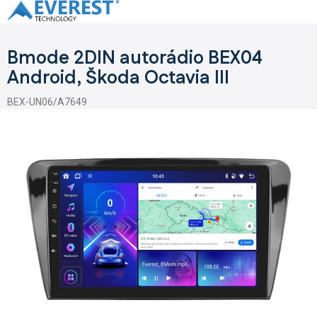
Přejít
na
obsah
Bmode 2DIN autorádio BEX04
Android, Škoda Octavia III
BEX-UN06/A7649