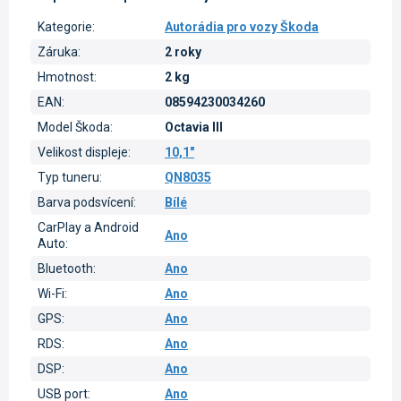
Kategorie
:
Autorádia pro vozy Škoda
Záruka
:
2 roky
Hmotnost
:
2 kg
EAN
:
08594230034260
Model Škoda
:
Octavia III
Velikost displeje
:
10,1"
Typ tuneru
:
QN8035
Barva podsvícení
:
Bílé
CarPlay a Android
Ano
Auto
:
Bluetooth
:
Ano
Wi-Fi
:
Ano
GPS
:
Ano
RDS
:
Ano
DSP
:
Ano
USB port
:
Ano