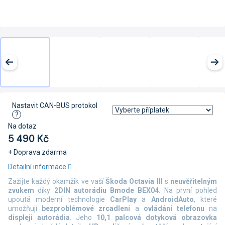
Nastavit CAN-BUS protokol
?
Na dotaz
5 490 Kč
+ Doprava zdarma
Měrná
Detailní informace
cena:
Zažijte každý okamžik ve vaší
Škoda Octavia III
s
neuvěřitelným
zvukem
díky
2DIN autorádiu Bmode BEX04
. Na první pohled
upoutá moderní technologie
CarPlay
a
AndroidAuto
, které
umožňují
bezproblémové zrcadlení
a
ovládání telefonu
na
displeji autorádia
. Jeho
10,1 palcová dotyková obrazovka