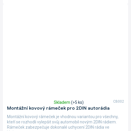
CB002
Skladem
(>5 ks)
Průměrné
Montážní kovový rámeček pro 2DIN autorádia
hodnocení
produktu
Montážní kovový rámeček je vhodnou variantou pro všechny,
je
kteří se rozhodli vylepšit svůj automobil novým 2DIN rádiem.
5,0
Rámeček zabezpečuje dokonalé uchycení 2DIN rádia ve
z