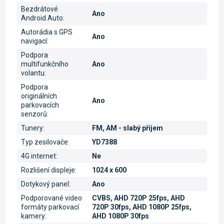
Bezdrátové
Ano
Android Auto
:
Autorádia s GPS
Ano
navigací
:
Podpora
multifunkčního
Ano
volantu
:
Podpora
originálních
Ano
parkovacích
senzorů
:
Tunery
:
FM, AM - slabý příjem
Typ zesilovače
:
YD7388
4G internet
:
Ne
Rozlišení displeje
:
1024 x 600
Dotykový panel
:
Ano
Podporované video
CVBS, AHD 720P 25fps, AHD
formáty parkovací
720P 30fps, AHD 1080P 25fps,
kamery
:
AHD 1080P 30fps