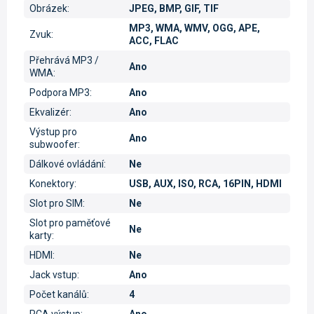
Obrázek
:
JPEG, BMP, GIF, TIF
MP3, WMA, WMV, OGG, APE,
Zvuk
:
ACC, FLAC
Přehrává MP3 /
Ano
WMA
:
Podpora MP3
:
Ano
Ekvalizér
:
Ano
Výstup pro
Ano
subwoofer
:
Dálkové ovládání
:
Ne
Konektory
:
USB, AUX, ISO, RCA, 16PIN, HDMI
Slot pro SIM
:
Ne
Slot pro paměťové
Ne
karty
:
HDMI
:
Ne
Jack vstup
:
Ano
Počet kanálů
:
4