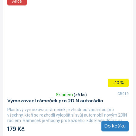
Akce
–10 %
CB019
Skladem
(>5 ks)
Průměrné
Vymezovací rámeček pro 2DIN autorádio
hodnocení
produktu
Plastový vymezovací rámeček je vhodnou variantou pro
je
všechny, kteří se rozhodli vylepšit si svůj automobil novým 2DIN
5,0
rádiem. Rámeček je vhodný pro každého, kdo klade důraz na...
z
Do košíku
179 Kč
5
hvězdiček.