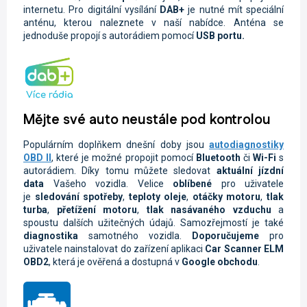
internetu. Pro digitální vysílání
DAB+
je nutné mít speciální
anténu, kterou naleznete v naší nabídce. Anténa se
jednoduše propojí s autorádiem pomocí
USB portu.
Mějte své auto neustále pod kontrolou
Populárním doplňkem dnešní doby jsou
autodiagnostiky
OBD II
, které je možné propojit pomocí
Bluetooth
či
Wi-Fi
s
autorádiem. Díky tomu můžete sledovat
aktuální jízdní
data
Vašeho vozidla.
Velice
oblíbené
pro uživatele
je
sledování spotřeby
,
teploty oleje
,
otáčky motoru
,
tlak
turba
,
přetížení motoru
,
tlak nasávaného vzduchu
a
spoustu dalších užitečných údajů. Samozřejmostí je také
diagnostika
samotného vozidla.
Doporučujeme
pro
uživatele nainstalovat do zařízení aplikaci
Car Scanner ELM
OBD2
, která je ověřená a dostupná v
Google obchodu
.