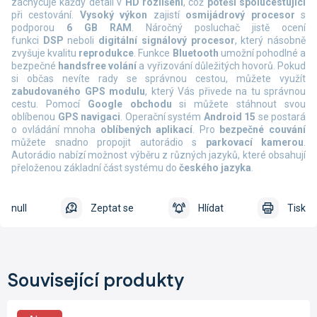
zachycuje každý detail v
HD rozlišení
, což
potěší spolucestující
při cestování.
Vysoký výkon
zajistí
osmijádrový procesor
s
podporou
6 GB RAM
. Náročný posluchač jistě ocení
funkci
DSP
neboli
digitální signálový procesor
, který násobně
zvyšuje kvalitu
reprodukce
. Funkce
Bluetooth
umožní pohodlné a
bezpečné
handsfree volání
a vyřizování důležitých hovorů. Pokud
si občas nevíte rady se správnou cestou, můžete využít
zabudovaného GPS modulu
, který Vás přivede na tu správnou
cestu. Pomocí
Google obchodu
si můžete stáhnout svou
oblíbenou
GPS navigaci
. Operační systém
Android 15
se postará
o ovládání mnoha
oblíbených aplikací
. Pro
bezpečné couvání
můžete snadno propojit autorádio s
parkovací kamerou
.
Autorádio nabízí možnost výběru z různých jazyků, které obsahují
přeloženou základní část systému do
českého jazyka
.
null
Zeptat se
Hlídat
Tisk
Související produkty