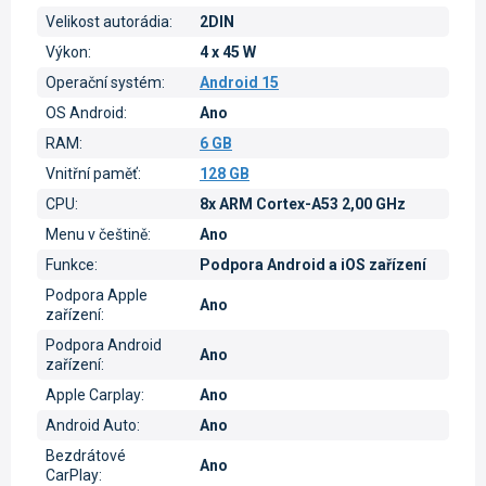
Velikost autorádia
:
2DIN
Výkon
:
4 x 45 W
Operační systém
:
Android 15
OS Android
:
Ano
RAM
:
6 GB
Vnitřní paměť
:
128 GB
CPU
:
8x ARM Cortex-A53 2,00 GHz
Menu v češtině
:
Ano
Funkce
:
Podpora Android a iOS zařízení
Podpora Apple
Ano
zařízení
:
Podpora Android
Ano
zařízení
:
Apple Carplay
:
Ano
Android Auto
:
Ano
Bezdrátové
Ano
CarPlay
: