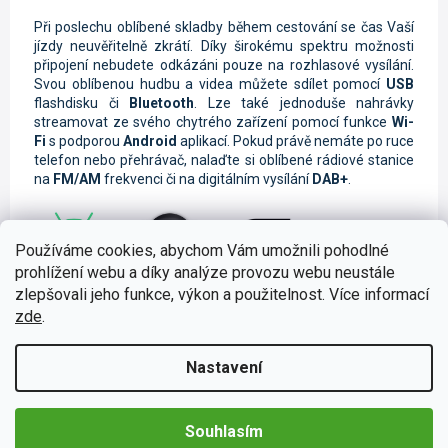
Při poslechu oblíbené skladby během cestování se čas Vaší
jízdy neuvěřitelně zkrátí. Díky širokému spektru možnosti
připojení nebudete odkázáni pouze na rozhlasové vysílání.
Svou oblíbenou hudbu a videa můžete sdílet pomocí
USB
flashdisku či
Bluetooth
. Lze také jednoduše nahrávky
streamovat ze svého chytrého zařízení pomocí funkce
Wi-
Fi
s podporou
Android
aplikací. Pokud právě nemáte po ruce
telefon nebo přehrávač, nalaďte si oblíbené rádiové stanice
na
FM/AM
frekvenci či na digitálním vysílání
DAB+
.
Používáme cookies, abychom Vám umožnili pohodlné
prohlížení webu a díky analýze provozu webu neustále
Bezpečné telefonování za jízdy
zlepšovali jeho funkce, výkon a použitelnost. Více informací
zde
.
Vzhledem k tomu, že autorádio disponuje chytrou
funkcí
Handsfree,
můžete
bezpečně vyřizovat své hovory během
Nastavení
Vaší cesty. Součástí je také
hlasové ovládání
, které je
nepostradatelné při bezpečné jízdě.
Souhlasím