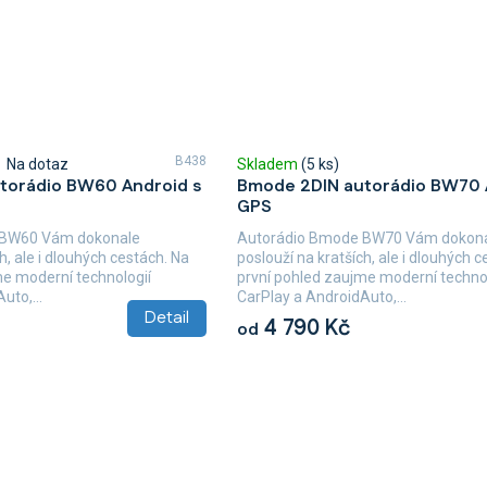
B438
Na dotaz
Skladem
(5 ks)
torádio BW60 Android s
Bmode 2DIN autorádio BW70 
GPS
 BW60 Vám dokonale
Autorádio Bmode BW70 Vám dokon
h, ale i dlouhých cestách. Na
poslouží na kratších, ale i dlouhých 
me moderní technologií
první pohled zaujme moderní technol
uto,...
CarPlay a AndroidAuto,...
Detail
4 790 Kč
od