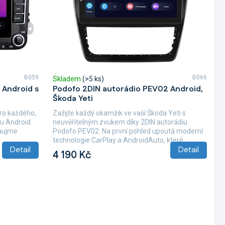
B059
B066
Skladem
(>5 ks)
 Android s
Podofo 2DIN autorádio PEV02 Android,
Škoda Yeti
pro každého,
Zažijte každý okamžik ve vaší Škoda Yeti s
mu Android
neuvěřitelným zvukem díky 2DIN autorádiu
zaujme
Podofo PEV02. Na první pohled upoutá moderní
.
technologie CarPlay a AndroidAuto, které...
Detail
Detail
4 190 Kč