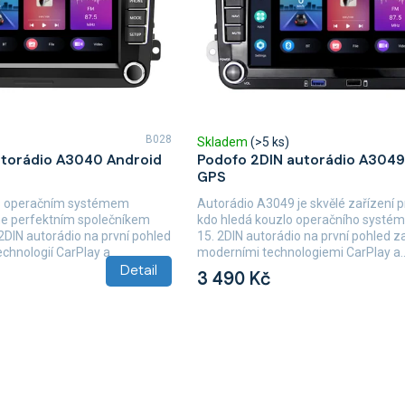
B028
Skladem
(>5 ks)
utorádio A3040 Android
Podofo 2DIN autorádio A3049
GPS
s operačním systémem
Autorádio A3049 je skvělé zařízení 
ne perfektním společníkem
kdo hledá kouzlo operačního systé
2DIN autorádio na první pohled
15. 2DIN autorádio na první pohled 
chnologií CarPlay a
moderními technologiemi CarPlay a..
Detail
3 490 Kč