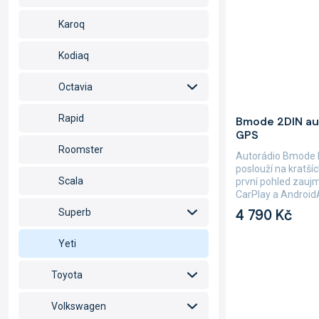
Karoq
Kodiaq
Octavia
Průměrné
Rapid
Bmode 2DIN au
hodnocení
GPS
produktu
je
Roomster
Autorádio Bmode
4,7
poslouží na kratšíc
z
Scala
první pohled zauj
5
CarPlay a AndroidA
hvězdiček.
4 790 Kč
Superb
Yeti
Toyota
Volkswagen