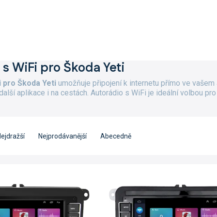
 s WiFi pro Škoda Yeti
i pro Škoda Yeti
umožňuje připojení k internetu přímo ve vašem
 další aplikace i na cestách. Autorádio s WiFi je ideální volbou
ejdražší
Nejprodávanější
Abecedně