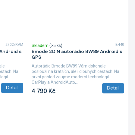
2702/RAM
B440
Skladem
(>5 ks)
Android s
Bmode 2DIN autorádio BW89 Android s
GPS
ale
Autorádio Bmode BW89 Vám dokonale
cestách. Na
poslouží na kratších, ale i dlouhých cestách. Na
ogií
první pohled zaujme moderní technologií
CarPlay a AndroidAuto,...
Detail
Detail
4 790 Kč