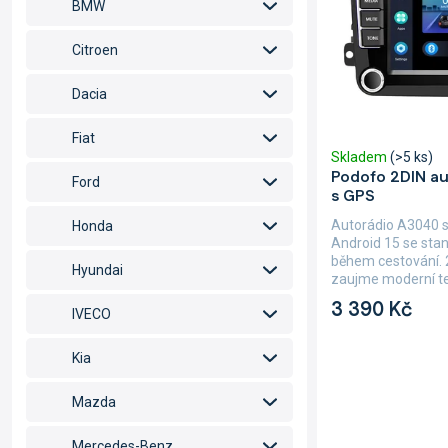
d
p
BMW
u
r
k
o
Citroen
t
d
ů
u
Dacia
k
t
Fiat
Skladem
(>5 ks)
ů
Podofo 2DIN a
Ford
s GPS
Autorádio A3040 
Honda
Android 15 se sta
během cestování. 
Hyundai
zaujme moderní te
AndroidAuto,...
3 390 Kč
IVECO
Kia
Mazda
Mercedes-Benz