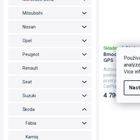
Mitsubishi
Nissan
Opel
Skladem
(>5 ks)
Bmode 2DIN au
Peugeot
Použív
GPS
analýze
Renault
Autorádio Bmode
Více in
poslouží na kratšíc
první pohled zauj
Seat
CarPlay a AndroidA
Nast
4 790 Kč
Suzuki
Škoda
Fabia
Kamiq