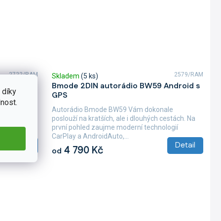
2722/RAM
2579/RAM
Skladem
(5 ks)
Android s
Bmode 2DIN autorádio BW59 Android s
 díky
GPS
nost.
ale
Autorádio Bmode BW59 Vám dokonale
cestách. Na
poslouží na kratších, ale i dlouhých cestách. Na
ogií
první pohled zaujme moderní technologií
CarPlay a AndroidAuto,...
Detail
Detail
4 790 Kč
od