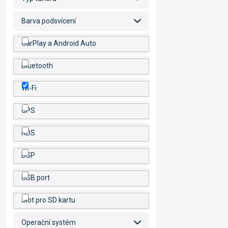
Barva podsvícení
CarPlay a Android Auto
Bluetooth
Wi-Fi
GPS
RDS
DSP
USB port
Slot pro SD kartu
Operační systém