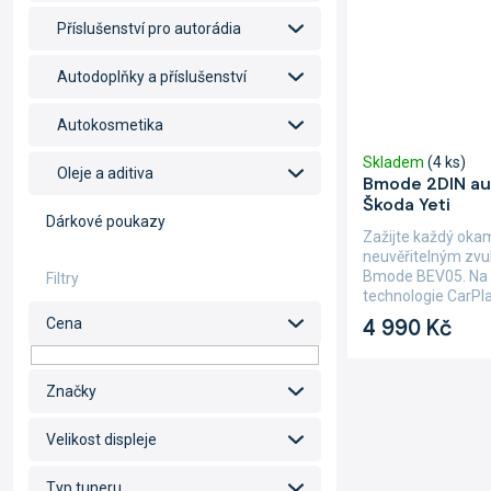
Příslušenství pro autorádia
Autodoplňky a příslušenství
Autokosmetika
Skladem
(4 ks)
Oleje a aditiva
Bmode 2DIN au
Škoda Yeti
Dárkové poukazy
Zažijte každý okam
neuvěřitelným zvu
Bmode BEV05. Na 
technologie CarPla
4 990 Kč
Cena
Značky
Velikost displeje
Typ tuneru