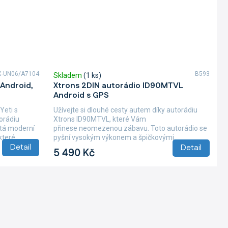
X-UN06/A7104
B593
Skladem
(1 ks)
Android,
Xtrons 2DIN autorádio ID90MTVL
Android s GPS
Yeti s
Užívejte si dlouhé cesty autem díky autorádiu
orádiu
Xtrons ID90MTVL, které Vám
tá moderní
přinese neomezenou zábavu. Toto autorádio se
teré...
pyšní vysokým výkonem a špičkovými
Detail
Detail
funkcemi....
5 490 Kč