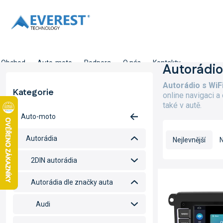
Přejít
na
obsah
Obchod
Auto-moto
Podpora
O nás
Kontakty
P
Autorádio
o
Autorádio s WiF
s
Kategorie
Přeskočit
online navigaci a
t
kategorie
také v autě.
r
Auto-moto
a
Ř
n
a
Autorádia
Nejlevnější
N
n
z
í
e
2DIN autorádia
p
n
V
a
í
ý
Autorádia dle značky auta
n
p
p
e
r
i
Audi
l
o
s