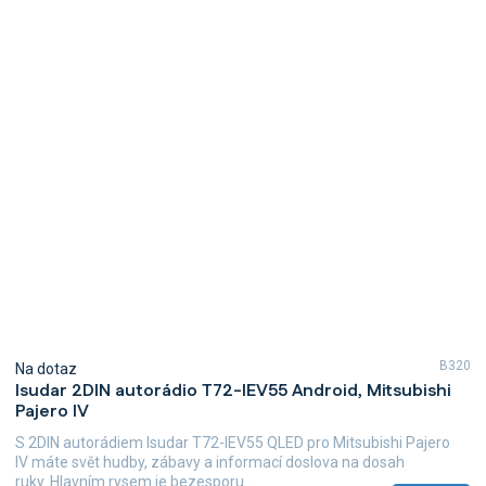
B320
Na dotaz
Isudar 2DIN autorádio T72-IEV55 Android, Mitsubishi
Pajero IV
S 2DIN autorádiem Isudar T72-IEV55 QLED pro Mitsubishi Pajero
IV máte svět hudby, zábavy a informací doslova na dosah
ruky. Hlavním rysem je bezesporu...