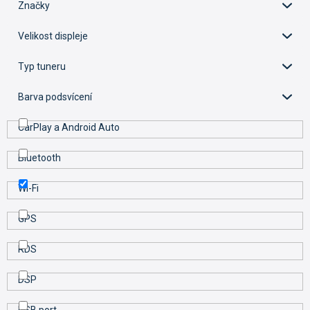
o
Značky
d
u
Velikost displeje
k
t
Typ tuneru
ů
Barva podsvícení
CarPlay a Android Auto
Bluetooth
Wi-Fi
GPS
RDS
DSP