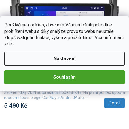
Používáme cookies, abychom Vám umožnili pohodlné
prohlížení webu a díky analýze provozu webu neustále
zlepšovali jeho funkce, výkon a použitelnost. Více informací
zde
.
Nastavení
BEX-UN06M/A7332
Skladem
(5 ks)
Bmode 2DIN autorádio BEX47 Android, Mitsubishi
Souhlasím
Pajero IV
Zažijte každý okamžik ve vaší Mitsubishi Pajero IV s neuvěřitelným
zvukem díky 2DIN autorádiu Bmode BEX47. Na první pohled upoutá
moderní technologie CarPlay a AndroidAuto,...
Detail
5 490 Kč