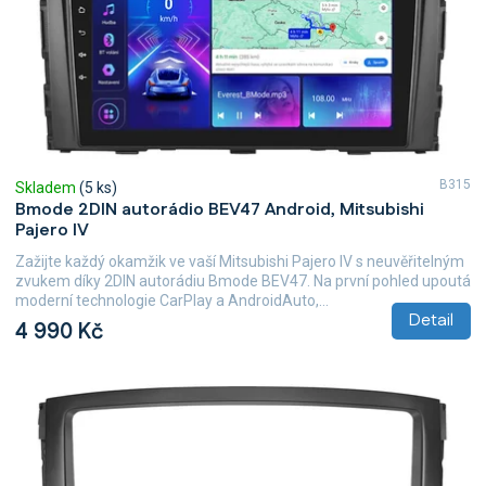
B315
Skladem
(5 ks)
Bmode 2DIN autorádio BEV47 Android, Mitsubishi
Pajero IV
Zažijte každý okamžik ve vaší Mitsubishi Pajero IV s neuvěřitelným
zvukem díky 2DIN autorádiu Bmode BEV47. Na první pohled upoutá
moderní technologie CarPlay a AndroidAuto,...
Detail
4 990 Kč