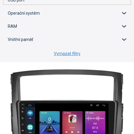
USB port
Operační systém
RAM
Vnitřní paměť
Vymazat filtry
V
ý
p
i
s
p
r
o
d
u
k