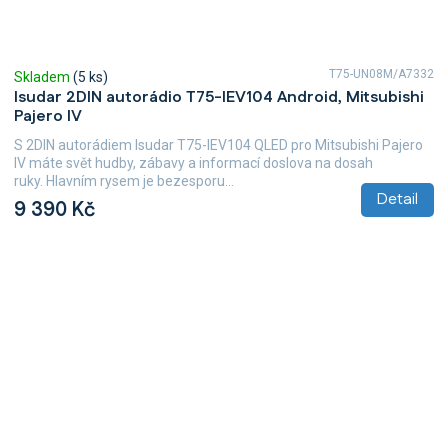
T75-UN08M/A7332
Skladem
(5 ks)
Isudar 2DIN autorádio T75-IEV104 Android, Mitsubishi
Pajero IV
S 2DIN autorádiem Isudar T75-IEV104 QLED pro Mitsubishi Pajero
IV máte svět hudby, zábavy a informací doslova na dosah
ruky. Hlavním rysem je bezesporu...
Detail
9 390 Kč