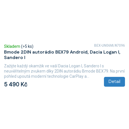
BEX-UN06M/A7096
Skladem
(>5 ks)
Bmode 2DIN autorádio BEX79 Android, Dacia Logan I,
Sandero I
Zažijte každý okamžik ve vaší Dacia Logan I, Sandero I s
neuvěřitelným zvukem díky 2DIN autorádiu Bmode BEX79. Na první
pohled upoutá moderní technologie CarPlay a...
Detail
5 490 Kč