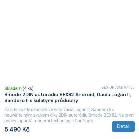
BEX-UN06M/A7105
Skladem
(4 ks)
Bmode 2DIN autorádio BEX82 Android, Dacia Logan II,
Sandero II s kulatými průduchy
Zažijte každý okamžik ve vaší Dacia Logan II, Sandero II s
neuvěřitelným zvukem díky 2DIN autorádiu Bmode BEX82. Na první
pohled upoutá moderní technologie CarPlay a...
Detail
5 490 Kč