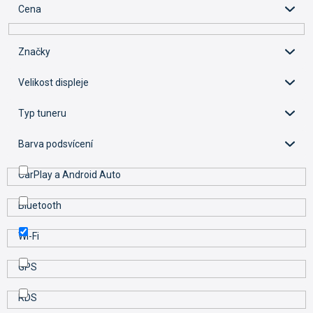
í
Cena
p
r
o
Značky
d
u
Velikost displeje
k
t
Typ tuneru
ů
Barva podsvícení
CarPlay a Android Auto
Bluetooth
Wi-Fi
GPS
RDS