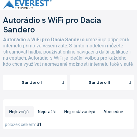
Přejít
na
obsah
Autorádio s WiFi pro Dacia
Sandero
Autorádio s WiFi pro Dacia Sandero
umožňuje připojení k
internetu přímo ve vašem autě. S tímto modelem můžete
streamovat hudbu, používat online navigaci a další aplikace i
na cestách. Autorádio s WiFi je ideální volbou pro každého,
kdo chce využívat neomezené možnosti internetu také v autě.
Sandero I
Sandero II
Ř
a
Nejlevnější
Nejdražší
Nejprodávanější
Abecedně
z
e
položek celkem
31
n