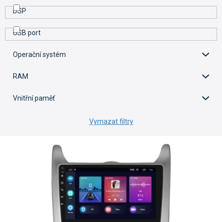
DSP
USB port
Operační systém
RAM
Vnitřní paměť
Vymazat filtry
V
ý
p
i
s
p
r
o