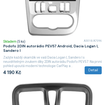
d
u
k
t
ů
A3018/A7096
Skladem
(5 ks)
Podofo 2DIN autorádio PEV57 Android, Dacia Logan I,
Sandero I
Zažijte každý okamžik ve vaší Dacia Logan I, Sandero I s
neuvěřitelným zvukem díky 2DIN autorádiu Podofo PEV57. Na první
pohled upoutá moderní technologie CarPlay a...
Detail
4 190 Kč