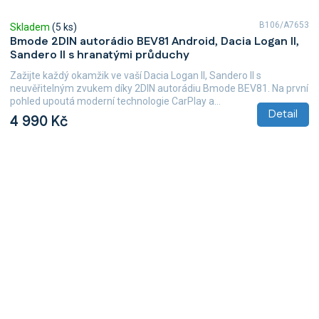
B106/A7653
Skladem
(5 ks)
Bmode 2DIN autorádio BEV81 Android, Dacia Logan II,
Sandero II s hranatými průduchy
Zažijte každý okamžik ve vaší Dacia Logan II, Sandero II s
neuvěřitelným zvukem díky 2DIN autorádiu Bmode BEV81. Na první
pohled upoutá moderní technologie CarPlay a...
Detail
4 990 Kč