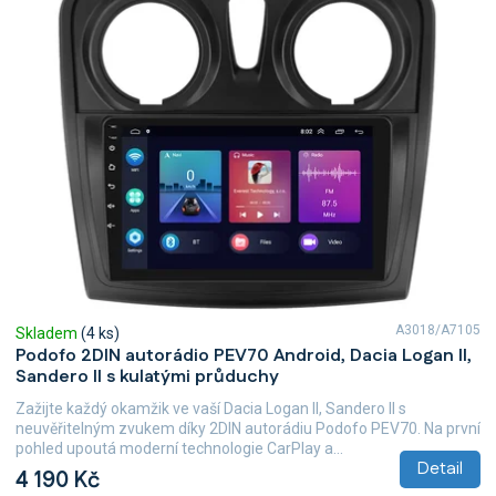
A3018/A7105
Skladem
(4 ks)
Podofo 2DIN autorádio PEV70 Android, Dacia Logan II,
Sandero II s kulatými průduchy
Zažijte každý okamžik ve vaší Dacia Logan II, Sandero II s
neuvěřitelným zvukem díky 2DIN autorádiu Podofo PEV70. Na první
pohled upoutá moderní technologie CarPlay a...
Detail
4 190 Kč