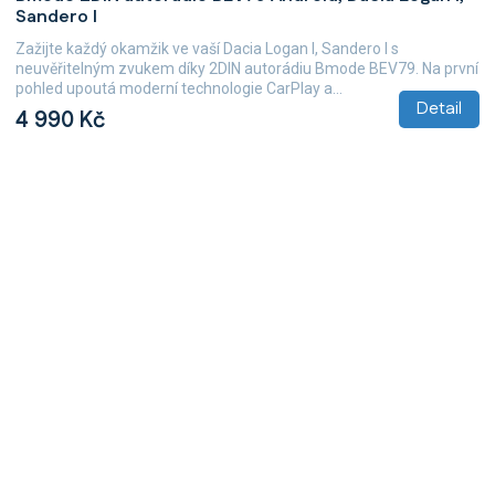
Sandero I
Zažijte každý okamžik ve vaší Dacia Logan I, Sandero I s
neuvěřitelným zvukem díky 2DIN autorádiu Bmode BEV79. Na první
pohled upoutá moderní technologie CarPlay a...
Detail
4 990 Kč