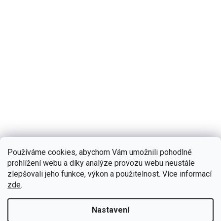
Používáme cookies, abychom Vám umožnili pohodlné
prohlížení webu a díky analýze provozu webu neustále
zlepšovali jeho funkce, výkon a použitelnost. Více informací
B635
Skladem
(5 ks)
zde
.
Bmode 2DIN autorádio BW76 Android s GPS - Dacia,
Renault
Nastavení
Autorádio Bmode BW76 pro Dacia, Renault Vám dokonale