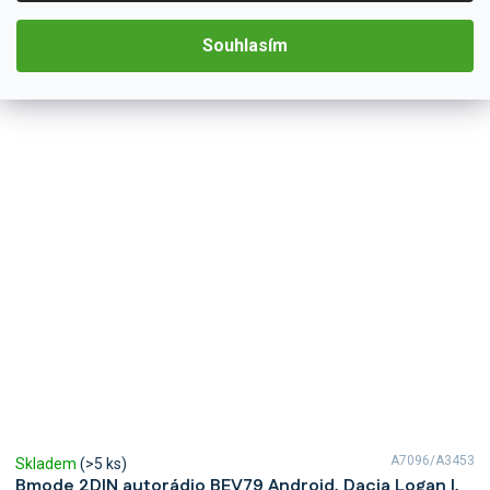
poslouží na kratších, ale i dlouhých cestách. Na první pohled
zaujme moderní technologií...
Detail
Souhlasím
4 790 Kč
A7096/A3453
Skladem
(>5 ks)
Bmode 2DIN autorádio BEV79 Android, Dacia Logan I,