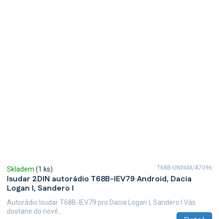
T68B-UN06M/A7096
Skladem
(1 ks)
Isudar 2DIN autorádio T68B-IEV79 Android, Dacia
Logan I, Sandero I
Autorádio Isudar T68B-IEV79 pro Dacia Logan I, Sandero I Vás
dostane do nové...