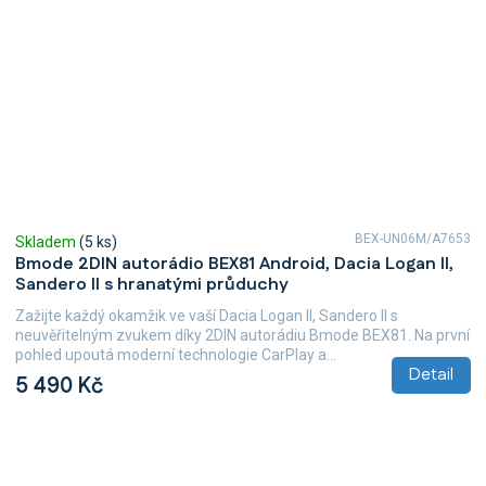
BEX-UN06M/A7653
Skladem
(5 ks)
Bmode 2DIN autorádio BEX81 Android, Dacia Logan II,
Sandero II s hranatými průduchy
Zažijte každý okamžik ve vaší Dacia Logan II, Sandero II s
neuvěřitelným zvukem díky 2DIN autorádiu Bmode BEX81. Na první
pohled upoutá moderní technologie CarPlay a...
Detail
5 490 Kč