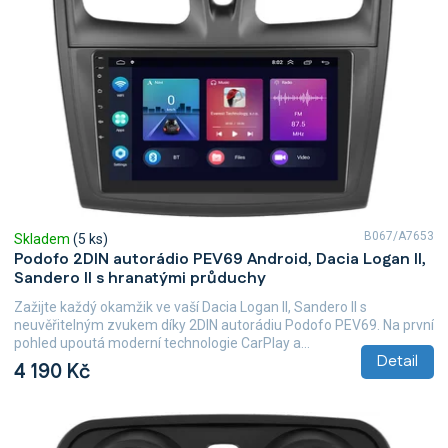
B067/A7653
Skladem
(5 ks)
Podofo 2DIN autorádio PEV69 Android, Dacia Logan II,
Sandero II s hranatými průduchy
Zažijte každý okamžik ve vaší Dacia Logan II, Sandero II s
neuvěřitelným zvukem díky 2DIN autorádiu Podofo PEV69. Na první
pohled upoutá moderní technologie CarPlay a...
Detail
4 190 Kč