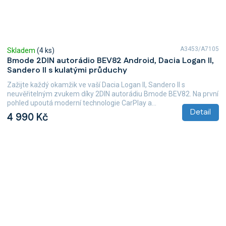
A3453/A7105
Skladem
(4 ks)
Bmode 2DIN autorádio BEV82 Android, Dacia Logan II,
Sandero II s kulatými průduchy
Zažijte každý okamžik ve vaší Dacia Logan II, Sandero II s
neuvěřitelným zvukem díky 2DIN autorádiu Bmode BEV82. Na první
pohled upoutá moderní technologie CarPlay a...
Detail
4 990 Kč