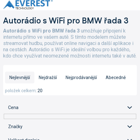
Přejít
na
obsah
Autorádio s WiFi pro BMW řada 3
Autorádio s WiFi pro BMW řada 3
umožňuje připojení k
internetu přímo ve vašem autě. S tímto modelem můžete
streamovat hudbu, používat online navigaci a další aplikace i
na cestách. Autorádio s WiFi je ideální volbou pro každého,
kdo chce využívat neomezené možnosti internetu také v autě.
Ř
a
Nejlevnější
Nejdražší
Nejprodávanější
Abecedně
z
e
položek celkem
20
n
í
Cena
p
r
o
Značky
d
u