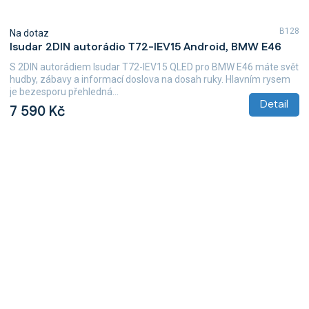
B128
Na dotaz
Isudar 2DIN autorádio T72-IEV15 Android, BMW E46
S 2DIN autorádiem Isudar T72-IEV15 QLED pro BMW E46 máte svět
hudby, zábavy a informací doslova na dosah ruky. Hlavním rysem
je bezesporu přehledná...
Detail
7 590 Kč