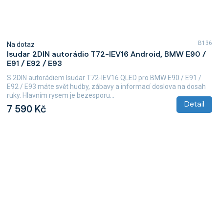
B136
Na dotaz
Isudar 2DIN autorádio T72-IEV16 Android, BMW E90 /
E91 / E92 / E93
S 2DIN autorádiem Isudar T72-IEV16 QLED pro BMW E90 / E91 /
E92 / E93 máte svět hudby, zábavy a informací doslova na dosah
ruky. Hlavním rysem je bezesporu...
Detail
7 590 Kč