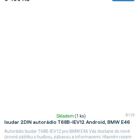
B129
Skladem
(1 ks)
Průměrné
Isudar 2DIN autorádio T68B-IEV12 Android, BMW E46
hodnocení
produktu
Autorádio Isudar T68B-IEV12 pro BMW E46 Vás dostane do nové
je
úrovně zážitku s hudbou, zábavou a informacemi. Hlavním rysem