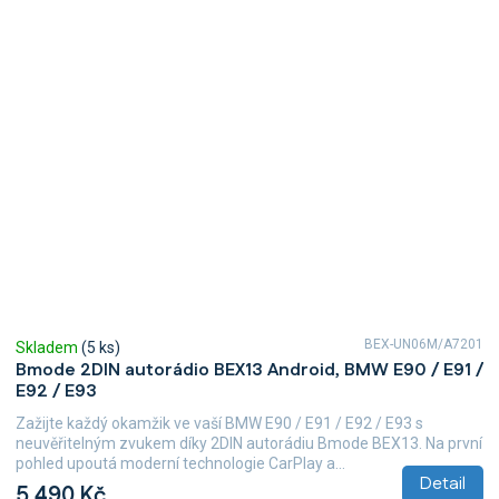
BEX-UN06M/A7201
Skladem
(5 ks)
Bmode 2DIN autorádio BEX13 Android, BMW E90 / E91 /
E92 / E93
Zažijte každý okamžik ve vaší BMW E90 / E91 / E92 / E93 s
neuvěřitelným zvukem díky 2DIN autorádiu Bmode BEX13. Na první
pohled upoutá moderní technologie CarPlay a...
Detail
5 490 Kč