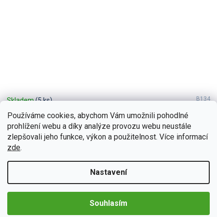
B134
Skladem
(5 ks)
Bmode 2DIN autorádio BEV13 Android, BMW E90 / E91
Používáme cookies, abychom Vám umožnili pohodlné
/ E92 / E93
prohlížení webu a díky analýze provozu webu neustále
Zažijte každý okamžik ve vaší BMW E90 / E91 / E92 / E93 s
zlepšovali jeho funkce, výkon a použitelnost. Více informací
neuvěřitelným zvukem díky 2DIN autorádiu Bmode BEV13. Na první
zde
.
pohled upoutá moderní technologie CarPlay a...
Detail
4 990 Kč
Nastavení
Souhlasím