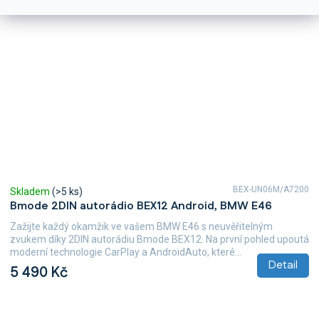
BEX-UN06M/A7200
Skladem
(>5 ks)
Bmode 2DIN autorádio BEX12 Android, BMW E46
Zažijte každý okamžik ve vašem BMW E46 s neuvěřitelným
zvukem díky 2DIN autorádiu Bmode BEX12. Na první pohled upoutá
moderní technologie CarPlay a AndroidAuto, které...
Detail
5 490 Kč