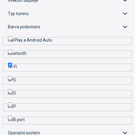
Velikost displeje
k
t
Typ tuneru
ů
Barva podsvícení
CarPlay a Android Auto
Bluetooth
Wi-Fi
GPS
RDS
DSP
USB port
Operační systém