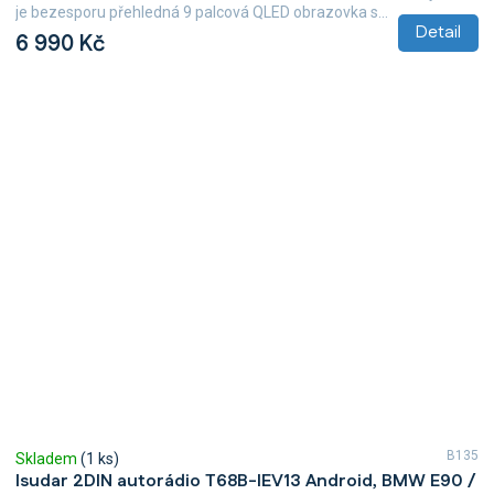
5,0
je bezesporu přehledná 9 palcová QLED obrazovka s...
z
Detail
6 990 Kč
5
hvězdiček.
B135
Skladem
(1 ks)
Isudar 2DIN autorádio T68B-IEV13 Android, BMW E90 /