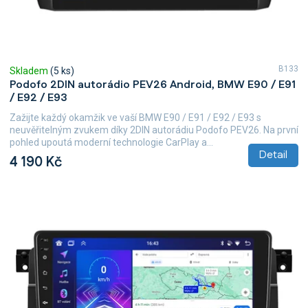
B133
Skladem
(5 ks)
Podofo 2DIN autorádio PEV26 Android, BMW E90 / E91
/ E92 / E93
Zažijte každý okamžik ve vaší BMW E90 / E91 / E92 / E93 s
neuvěřitelným zvukem díky 2DIN autorádiu Podofo PEV26. Na první
pohled upoutá moderní technologie CarPlay a...
Detail
4 190 Kč