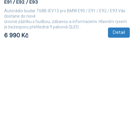
E91 / E92 / E93
Autorádio Isudar T68B-IEV13 pro BMW E90 / E91 / E92 / E93 Vás
dostane do nové
úrovně zážitku s hudbou, zábavou a informacemi. Hlavním rysem
je bezesporu přehledná 9 palcová QLED...
Detail
6 990 Kč