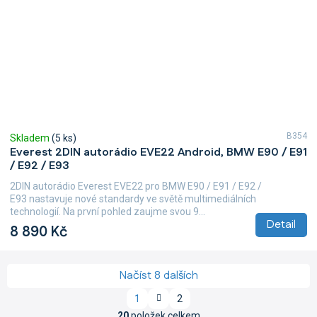
B354
Skladem
(5 ks)
Everest 2DIN autorádio EVE22 Android, BMW E90 / E91
/ E92 / E93
2DIN autorádio Everest EVE22 pro BMW E90 / E91 / E92 /
E93 nastavuje nové standardy ve světě multimediálních
technologií. Na první pohled zaujme svou 9...
Detail
8 890 Kč
Načíst 8 dalších
S
1
2
t
O
20
položek celkem