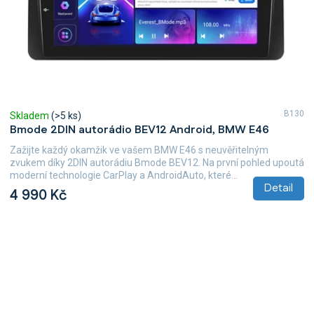
B130
Skladem
(>5 ks)
Bmode 2DIN autorádio BEV12 Android, BMW E46
Zažijte každý okamžik ve vašem BMW E46 s neuvěřitelným
zvukem díky 2DIN autorádiu Bmode BEV12. Na první pohled upoutá
moderní technologie CarPlay a AndroidAuto, které...
Detail
4 990 Kč