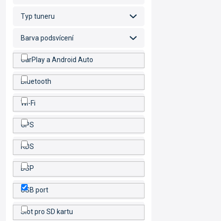
Typ tuneru
Barva podsvícení
CarPlay a Android Auto
Bluetooth
Wi-Fi
GPS
RDS
DSP
USB port
Slot pro SD kartu