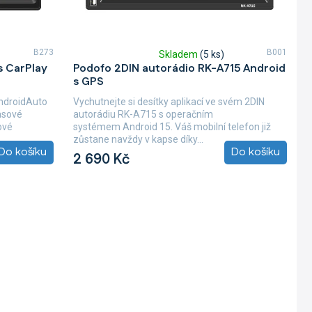
B273
B001
Skladem
(5 ks)
Průměrné
s CarPlay
Podofo 2DIN autorádio RK-A715 Android
hodnocení
s GPS
produktu
je
AndroidAuto
Vychutnejte si desítky aplikací ve svém 2DIN
4,7
asové
autorádiu RK-A715 s operačním
z
ové
systémem Android 15. Váš mobilní telefon již
5
zůstane navždy v kapse díky...
hvězdiček.
Do košíku
Do košíku
2 690 Kč