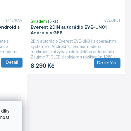
3745/RAM
EVE-UN01
Skladem
(5 ks)
ndroid s
Everest 2DIN autorádio EVE-UN01
Android s GPS
ete s
2DIN autorádio Everest EVE-UN01 s operačním
rádio
systémem Android 15 přináší moderní
e moderní
multimediální výbavu do každého automobilu.
Zaujme 7" QLED displejem s rozlišením 1280 ×
Detail
Do košíku
800 px,...
8 290 Kč
 díky
nost.