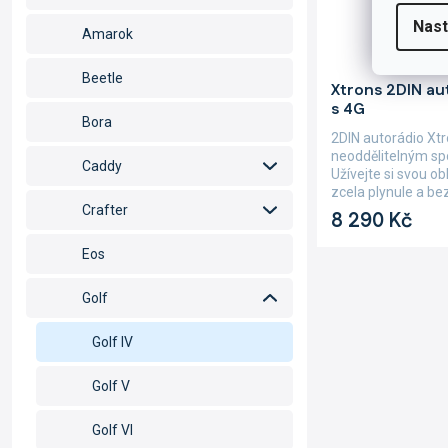
Nast
Amarok
Průměrné
Beetle
Xtrons 2DIN au
hodnocení
s 4G
produktu
Bora
je
2DIN autorádio Xt
5,0
neoddělitelným sp
Caddy
z
Užívejte si svou o
5
zcela plynule a bez
hvězdiček.
Crafter
8 290 Kč
Eos
Golf
Golf IV
Golf V
Golf VI