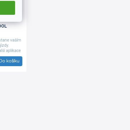
B659
00L
stane vaším
ízdy.
lší aplikace
Do košíku