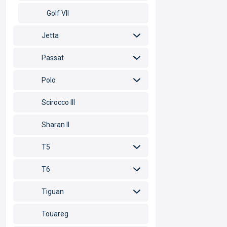
Golf VII
Jetta
Passat
Polo
Scirocco III
Sharan II
T5
T6
Tiguan
Touareg