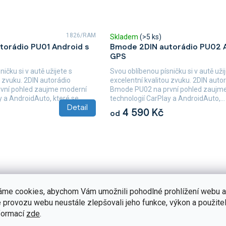
1826/RAM
Skladem
(>5 ks)
torádio PU01 Android s
Bmode 2DIN autorádio PU02 A
GPS
ičku si v autě užijete s
Svou oblíbenou písničku si v autě užij
u zvuku. 2DIN autorádio
excelentní kvalitou zvuku. 2DIN auto
vní pohled zaujme moderní
Bmode PU02 na první pohled zaujm
 a AndroidAuto, které se...
technologií CarPlay a AndroidAuto,...
Detail
4 590 Kč
od
áme cookies, abychom Vám umožnili pohodlné prohlížení webu a
 provozu webu neustále zlepšovali jeho funkce, výkon a použitel
formací
zde
.