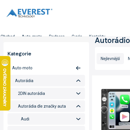
Přejít
na
obsah
Obchod
Auto-moto
Podpora
O nás
Kontakty
P
Autorádio
o
Ř
s
Kategorie
Přeskočit
a
t
Nejlevnější
N
kategorie
z
r
Auto-moto
e
a
n
n
V
Autorádia
í
n
ý
p
í
p
2DIN autorádia
r
p
i
o
a
s
Autorádia dle značky auta
d
n
p
u
e
r
Audi
k
l
o
t
d