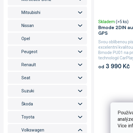
Mitsubishi
Skladem
(>5 ks)
Nissan
Bmode 2DIN au
GPS
Opel
Svou oblíbenou písn
excelentní kvalito
Peugeot
Bmode PU01 na pr
technologií CarPlay
3 990 Kč
Renault
od
Seat
Suzuki
Škoda
Použív
Toyota
analýze
Více in
Volkswagen