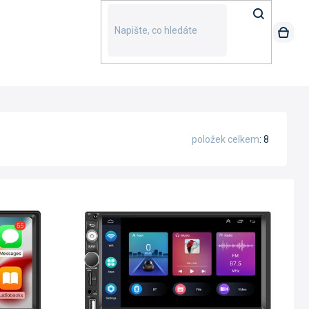
položek celkem
8