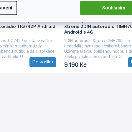
avení
Souhlasím
B047
Skladem
(4 ks)
Skladem
(1 ks)
torádio TIQ742P Android
Xtrons 2DIN autorádio TIMH7
Android s 4G
rons TIQ742P se stane vaším
2DIN autorádio Xtrons TIMH700L se 
olečníkem během jízdy.
neoddělitelným společníkem během j
blíbenou hudbu a další aplikace
Užívejte si svou oblíbenou hudbu a da
 zádrhelů. O...
zcela plynule a bez zádrhelů. O...
Do košíku
9 190 Kč
O
v
l
á
d
a
c
í
p
r