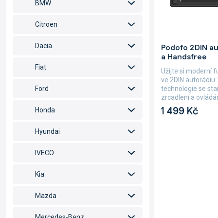
BMW
ů
u
k
Citroen
t
ů
Průměrné
Dacia
Podofo 2DIN au
hodnocení
a Handsfree
produktu
je
Fiat
Užijte si moderní 
4,9
ve 2DIN autorádiu
z
technologie se st
Ford
5
zrcadlení a ovládání
hvězdiček.
1 499 Kč
Honda
Hyundai
IVECO
Kia
Mazda
Mercedes-Benz