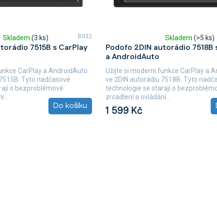
B032
Skladem
(3 ks)
Skladem
(>5 ks)
Průměrné
torádio 7515B s CarPlay
Podofo 2DIN autorádio 7518B 
hodnocení
a AndroidAuto
produktu
je
funkce CarPlay a AndroidAuto
Užijte si moderní funkce CarPlay a 
5,0
 7515B. Tyto nadčasové
ve 2DIN autorádiu 7518B. Tyto nadč
z
arají o bezproblémové
technologie se starají o bezproblém
5
...
zrcadlení a ovládání...
hvězdiček.
Do košíku
1 599 Kč