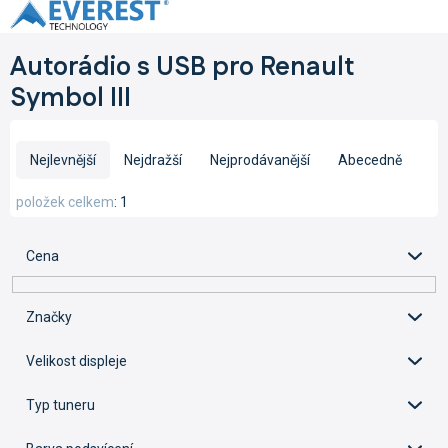
Přejít
na
obsah
Autorádio s USB pro Renault
Symbol III
Ř
a
Nejlevnější
Nejdražší
Nejprodávanější
Abecedně
z
e
položek celkem
1
n
í
Cena
p
r
o
Značky
d
u
Velikost displeje
k
t
Typ tuneru
ů