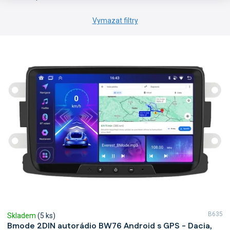
Vymazat filtry
V
ý
p
i
s
p
r
o
d
u
k
t
ů
B635
Skladem
(5 ks)
Bmode 2DIN autorádio BW76 Android s GPS - Dacia,