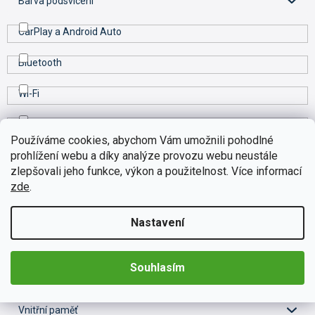
Barva podsvícení
CarPlay a Android Auto
Bluetooth
Wi-Fi
GPS
Používáme cookies, abychom Vám umožnili pohodlné
prohlížení webu a díky analýze provozu webu neustále
RDS
zlepšovali jeho funkce, výkon a použitelnost. Více informací
zde
.
DSP
USB port
Nastavení
Operační systém
Souhlasím
RAM
Vnitřní paměť