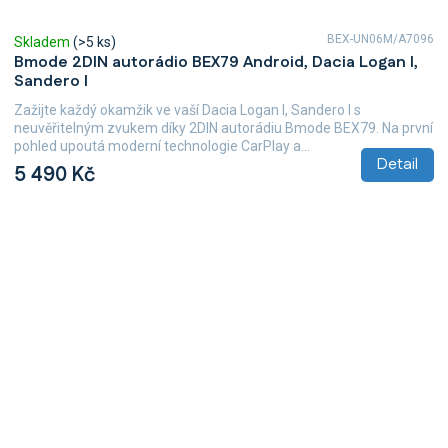
BEX-UN06M/A7096
Skladem
(>5 ks)
Bmode 2DIN autorádio BEX79 Android, Dacia Logan I,
Sandero I
Zažijte každý okamžik ve vaší Dacia Logan I, Sandero I s
neuvěřitelným zvukem díky 2DIN autorádiu Bmode BEX79. Na první
pohled upoutá moderní technologie CarPlay a...
Detail
5 490 Kč