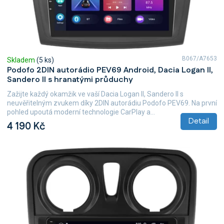
B067/A7653
Skladem
(5 ks)
Podofo 2DIN autorádio PEV69 Android, Dacia Logan II,
Sandero II s hranatými průduchy
Zažijte každý okamžik ve vaší Dacia Logan II, Sandero II s
neuvěřitelným zvukem díky 2DIN autorádiu Podofo PEV69. Na první
pohled upoutá moderní technologie CarPlay a...
Detail
4 190 Kč