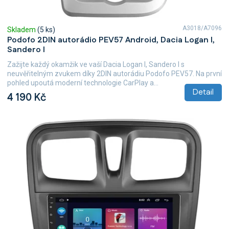
A3018/A7096
Skladem
(5 ks)
Podofo 2DIN autorádio PEV57 Android, Dacia Logan I,
Sandero I
Zažijte každý okamžik ve vaší Dacia Logan I, Sandero I s
neuvěřitelným zvukem díky 2DIN autorádiu Podofo PEV57. Na první
pohled upoutá moderní technologie CarPlay a...
Detail
4 190 Kč