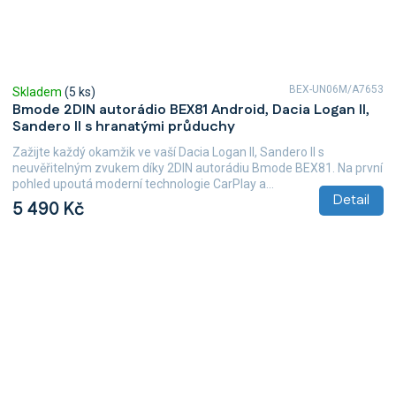
BEX-UN06M/A7653
Skladem
(5 ks)
Bmode 2DIN autorádio BEX81 Android, Dacia Logan II,
Sandero II s hranatými průduchy
Zažijte každý okamžik ve vaší Dacia Logan II, Sandero II s
neuvěřitelným zvukem díky 2DIN autorádiu Bmode BEX81. Na první
pohled upoutá moderní technologie CarPlay a...
Detail
5 490 Kč