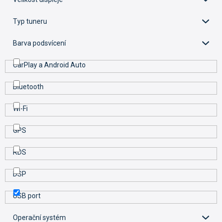
k
t
Typ tuneru
ů
Barva podsvícení
CarPlay a Android Auto
Bluetooth
Wi-Fi
GPS
RDS
DSP
USB port
Operační systém