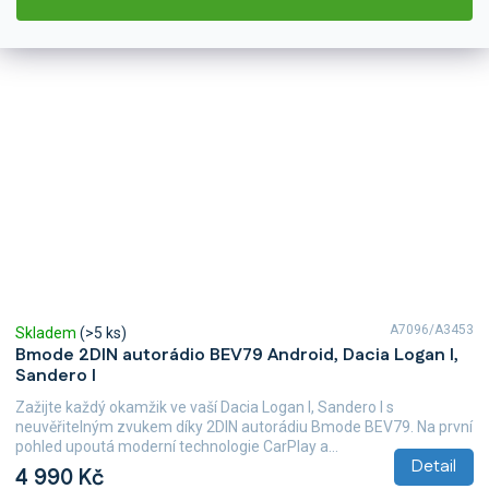
A7096/A3453
Skladem
(>5 ks)
Bmode 2DIN autorádio BEV79 Android, Dacia Logan I,
Sandero I
Zažijte každý okamžik ve vaší Dacia Logan I, Sandero I s
neuvěřitelným zvukem díky 2DIN autorádiu Bmode BEV79. Na první
pohled upoutá moderní technologie CarPlay a...
Detail
4 990 Kč