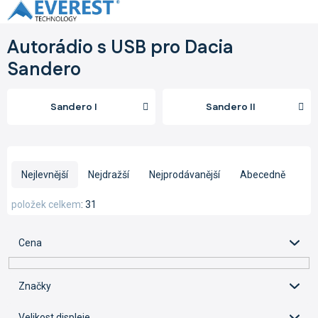
Přejít
na
obsah
Autorádio s USB pro Dacia
Sandero
Sandero I
Sandero II
Ř
a
Nejlevnější
Nejdražší
Nejprodávanější
Abecedně
z
e
položek celkem
31
n
í
Cena
p
r
o
Značky
d
u
Velikost displeje