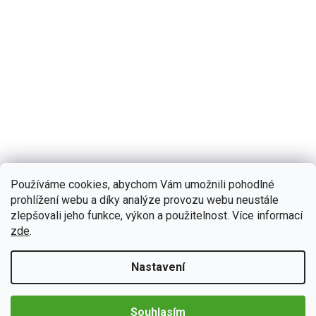
B635
Skladem
(5 ks)
Používáme cookies, abychom Vám umožnili pohodlné
Bmode 2DIN autorádio BW76 Android s GPS - Dacia,
Renault
prohlížení webu a díky analýze provozu webu neustále
zlepšovali jeho funkce, výkon a použitelnost. Více informací
Autorádio Bmode BW76 pro Dacia, Renault Vám dokonale
zde
.
poslouží na kratších, ale i dlouhých cestách. Na první pohled
zaujme moderní technologií...
Detail
4 790 Kč
Nastavení
Souhlasím