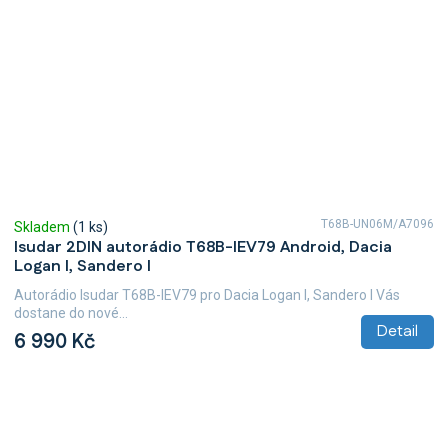
T68B-UN06M/A7096
Skladem
(1 ks)
Isudar 2DIN autorádio T68B-IEV79 Android, Dacia
Logan I, Sandero I
Autorádio Isudar T68B-IEV79 pro Dacia Logan I, Sandero I Vás
dostane do nové...
Detail
6 990 Kč