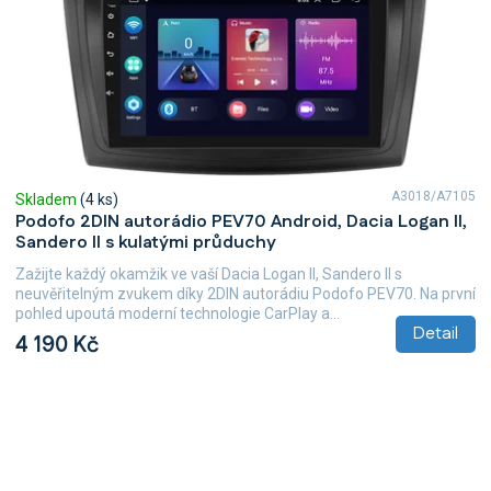
A3018/A7105
Skladem
(4 ks)
Podofo 2DIN autorádio PEV70 Android, Dacia Logan II,
Sandero II s kulatými průduchy
Zažijte každý okamžik ve vaší Dacia Logan II, Sandero II s
neuvěřitelným zvukem díky 2DIN autorádiu Podofo PEV70. Na první
pohled upoutá moderní technologie CarPlay a...
Detail
4 190 Kč