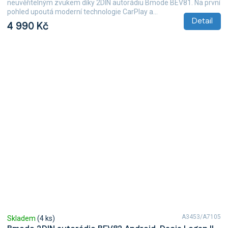
neuvěřitelným zvukem díky 2DIN autorádiu Bmode BEV81. Na první
pohled upoutá moderní technologie CarPlay a...
Detail
4 990 Kč
A3453/A7105
Skladem
(4 ks)