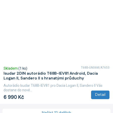
T68B-UN06M/A7653
Skladem
(1 ks)
Isudar 2DIN autorádio T68B-IEV81 Android, Dacia
Logan II, Sandero II s hranatými průduchy
Autorádio Isudar T68B-IEV81 pro Dacia Logan II, Sandero II Vás
dostane do nové...
Detail
6 990 Kč
Načíst 12 dalších