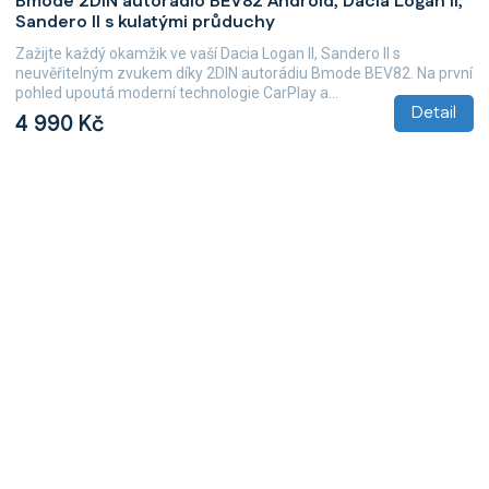
Bmode 2DIN autorádio BEV82 Android, Dacia Logan II,
Sandero II s kulatými průduchy
Zažijte každý okamžik ve vaší Dacia Logan II, Sandero II s
neuvěřitelným zvukem díky 2DIN autorádiu Bmode BEV82. Na první
pohled upoutá moderní technologie CarPlay a...
Detail
4 990 Kč