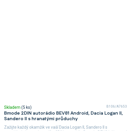
B106/A7653
Skladem
(5 ks)
Bmode 2DIN autorádio BEV81 Android, Dacia Logan II,
Sandero II s hranatými průduchy
Zažijte každý okamžik ve vaší Dacia Logan II, Sandero II s