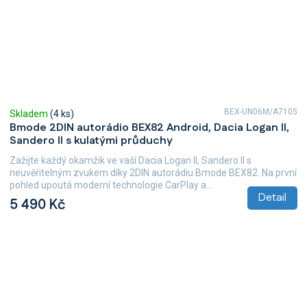
BEX-UN06M/A7105
Skladem
(4 ks)
Bmode 2DIN autorádio BEX82 Android, Dacia Logan II,
Sandero II s kulatými průduchy
Zažijte každý okamžik ve vaší Dacia Logan II, Sandero II s
neuvěřitelným zvukem díky 2DIN autorádiu Bmode BEX82. Na první
pohled upoutá moderní technologie CarPlay a...
Detail
5 490 Kč