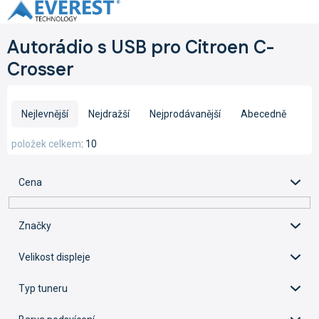
Přejít
na
obsah
Autorádio s USB pro Citroen C-
Crosser
Ř
a
Nejlevnější
Nejdražší
Nejprodávanější
Abecedně
z
e
položek celkem
10
n
í
Cena
p
r
o
Značky
d
u
Velikost displeje
k
t
Typ tuneru
ů