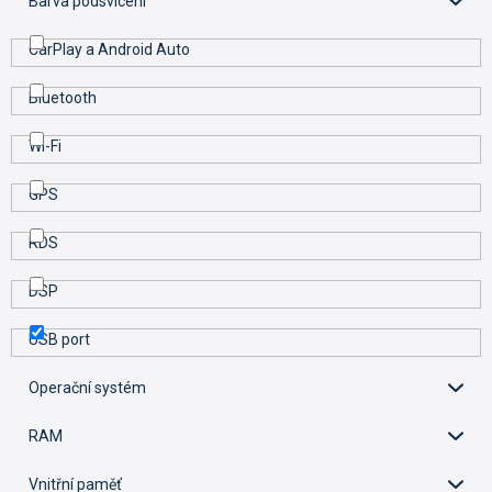
Barva podsvícení
CarPlay a Android Auto
Bluetooth
Wi-Fi
GPS
RDS
DSP
USB port
Operační systém
RAM
Vnitřní paměť