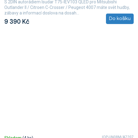
S 2DIN autorádiem Isudar T75-IEV103 QLED pro Mitsubishi
Outlander II / Citroen C-Crosser / Peugeot 4007 máte svět hudby,
zábavy a informací doslova na dosah...
Do košíku
9 390 Kč
IQP-UN08M/A7207