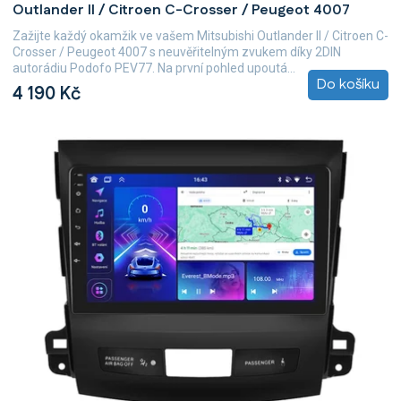
Outlander II / Citroen C-Crosser / Peugeot 4007
Zažijte každý okamžik ve vašem Mitsubishi Outlander II / Citroen C-
Crosser / Peugeot 4007 s neuvěřitelným zvukem díky 2DIN
autorádiu Podofo PEV77. Na první pohled upoutá...
Do košíku
4 190 Kč