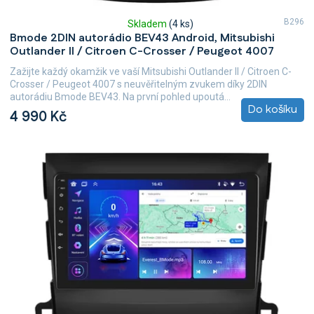
B296
Skladem
(4 ks)
Průměrné
Bmode 2DIN autorádio BEV43 Android, Mitsubishi
hodnocení
Outlander II / Citroen C-Crosser / Peugeot 4007
produktu
je
Zažijte každý okamžik ve vaší Mitsubishi Outlander II / Citroen C-
5,0
Crosser / Peugeot 4007 s neuvěřitelným zvukem díky 2DIN
z
autorádiu Bmode BEV43. Na první pohled upoutá...
5
Do košíku
4 990 Kč
hvězdiček.