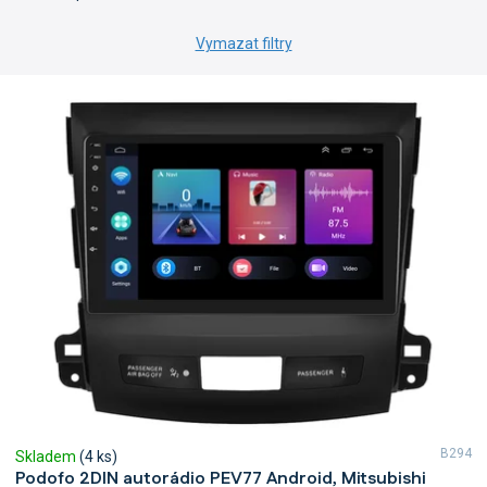
Vymazat filtry
V
ý
p
i
s
p
r
o
d
u
k
t
ů
B294
Skladem
(4 ks)
Podofo 2DIN autorádio PEV77 Android, Mitsubishi