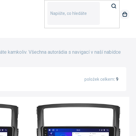
áte kamkoliv. Všechna autorádia s navigací v naší nabídce
položek celkem
9