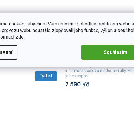
áme cookies, abychom Vám umožnili pohodlné prohlížení webu a
 provozu webu neustále zlepšovali jeho funkce, výkon a použitel
formací
zde
.
B317
Na dotaz
torádio T68B-IEV43
Isudar 2DIN autorádio T72-IE
ishi Pajero IV
Android, Mitsubishi Pajero IV
avení
Souhlasím
T68B-IEV43 pro Mitsubishi
S 2DIN autorádiem Isudar T72-IEV55
ane do nové...
Mitsubishi Pajero IV máte svět hudby
informací doslova na dosah ruky. H
Detail
je bezesporu...
7 590 Kč