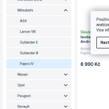
Mitsubishi
Použív
ASX
analýze
Více in
Lancer VIII
Skladem
(1 ks)
Isudar 2DIN au
Android, Mitsub
Nast
Outlander II
Autorádio Isudar 
Pajero IV Vás dost
Outlander III
6 990 Kč
Pajero IV
Nissan
Opel
Peugeot
Renault