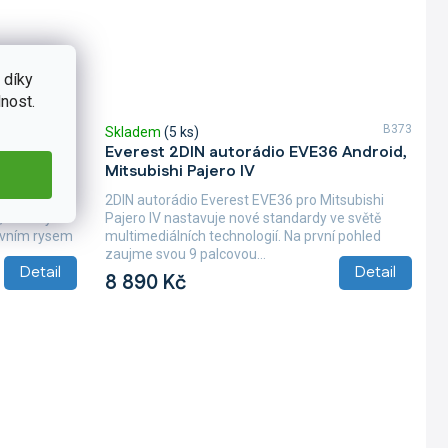
 díky
nost.
B320
B373
Skladem
(5 ks)
V55
Everest 2DIN autorádio EVE36 Android,
Mitsubishi Pajero IV
 QLED pro
2DIN autorádio Everest EVE36 pro Mitsubishi
, zábavy a
Pajero IV nastavuje nové standardy ve světě
lavním rysem
multimediálních technologií. Na první pohled
zaujme svou 9 palcovou...
Detail
Detail
8 890 Kč