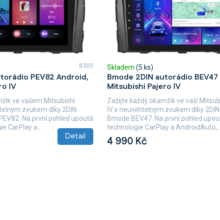
B305
Skladem
(5 ks)
torádio PEV82 Android,
Bmode 2DIN autorádio BEV47 
ro IV
Mitsubishi Pajero IV
mžik ve vašem Mitsubishi
Zažijte každý okamžik ve vaší Mitsub
itelným zvukem díky 2DIN
IV s neuvěřitelným zvukem díky 2DIN
PEV82. Na první pohled upoutá
Bmode BEV47. Na první pohled upou
e CarPlay a...
technologie CarPlay a AndroidAuto,..
Detail
4 990 Kč