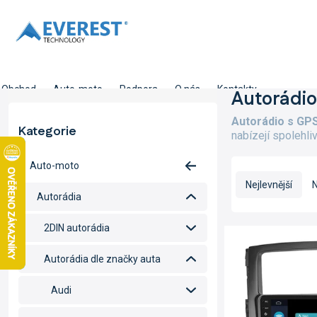
Přejít
na
obsah
Obchod
Auto-moto
Podpora
O nás
Kontakty
P
Autorádio
o
Autorádio s GPS
s
Kategorie
Přeskočit
nabízejí spolehli
t
kategorie
r
Ř
Auto-moto
a
a
n
Nejlevnější
N
z
Autorádia
n
e
í
n
2DIN autorádia
V
p
í
ý
a
p
Autorádia dle značky auta
p
n
r
i
e
o
Audi
s
l
d
p