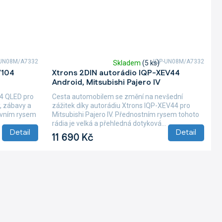
UN08M/A7332
IQP-UN08M/A7332
Skladem
(5 ks)
Průměrné
V104
Xtrons 2DIN autorádio IQP-XEV44
hodnocení
Android, Mitsubishi Pajero IV
produktu
je
04 QLED pro
Cesta automobilem se změní na nevšední
5,0
, zábavy a
zážitek díky autorádiu Xtrons IQP-XEV44 pro
z
lavním rysem
Mitsubishi Pajero IV. Přednostním rysem tohoto
5
rádia je velká a přehledná dotyková...
hvězdiček.
Detail
Detail
11 690 Kč