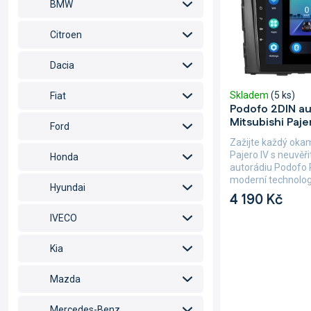
u
BMW
r
k
o
t
Citroen
d
ů
u
Dacia
k
t
Skladem
(5 ks)
Fiat
ů
Podofo 2DIN au
Mitsubishi Paje
Ford
Zažijte každý oka
Pajero IV s neuvěř
Honda
autorádiu Podofo 
moderní technologi
Hyundai
4 190 Kč
IVECO
Kia
Mazda
Mercedes-Benz