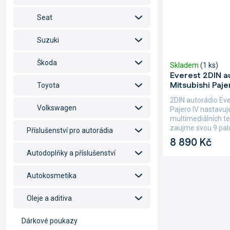
Seat
Suzuki
Škoda
Skladem
(1 ks)
Everest 2DIN a
Mitsubishi Paje
Toyota
2DIN autorádio Ev
Volkswagen
Pajero IV nastavuj
multimediálních te
zaujme svou 9 palc
Příslušenství pro autorádia
8 890 Kč
Autodoplňky a příslušenství
Autokosmetika
Oleje a aditiva
Dárkové poukazy