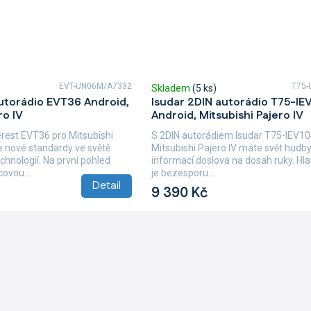
EVT-UN06M/A7332
T75-
Skladem
(5 ks)
utorádio EVT36 Android,
Isudar 2DIN autorádio T75-IE
ro IV
Android, Mitsubishi Pajero IV
erest EVT36 pro Mitsubishi
S 2DIN autorádiem Isudar T75-IEV1
e nové standardy ve světě
Mitsubishi Pajero IV máte svět hudby
chnologií. Na první pohled
informací doslova na dosah ruky. H
ovou...
je bezesporu...
Detail
9 390 Kč
O
v
l
á
d
a
c