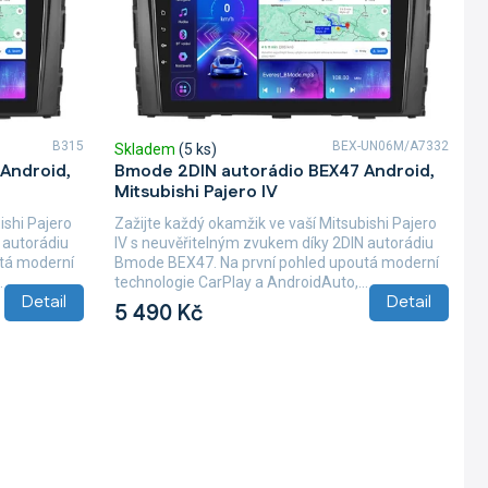
B315
BEX-UN06M/A7332
Skladem
(5 ks)
Android,
Bmode 2DIN autorádio BEX47 Android,
Mitsubishi Pajero IV
ishi Pajero
Zažijte každý okamžik ve vaší Mitsubishi Pajero
 autorádiu
IV s neuvěřitelným zvukem díky 2DIN autorádiu
tá moderní
Bmode BEX47. Na první pohled upoutá moderní
.
technologie CarPlay a AndroidAuto,...
Detail
Detail
5 490 Kč