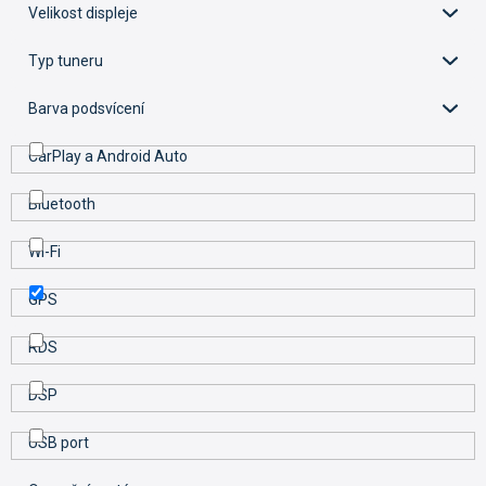
u
Velikost displeje
k
t
Typ tuneru
ů
Barva podsvícení
CarPlay a Android Auto
Bluetooth
Wi-Fi
GPS
RDS
DSP
USB port