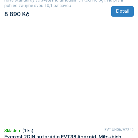
z
pohled zaujme svou 10,1 palcovou...
5
Detail
8 890 Kč
hvězdiček.
EVT-UN06/A7240
Skladem
(1 ks)
Everest 2DIN autorádio EVT38 Android, Mitsubishi