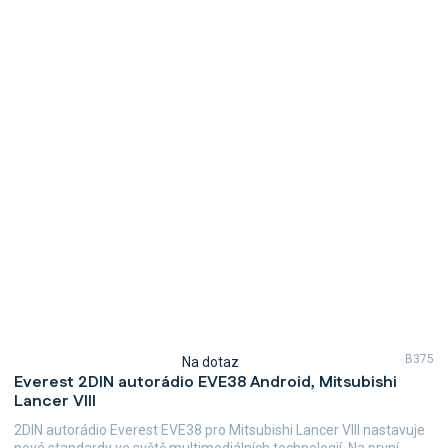
B375
Na dotaz
Průměrné
Everest 2DIN autorádio EVE38 Android, Mitsubishi
hodnocení
Lancer VIII
produktu
je
2DIN autorádio Everest EVE38 pro Mitsubishi Lancer VIII nastavuje
5,0
nové standardy ve světě multimediálních technologií. Na první