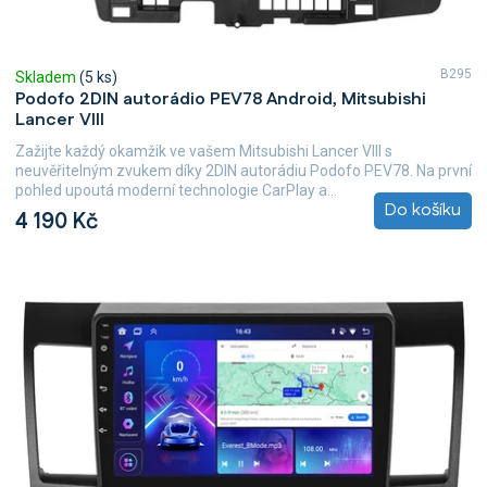
B295
Skladem
(5 ks)
Podofo 2DIN autorádio PEV78 Android, Mitsubishi
Lancer VIII
Zažijte každý okamžik ve vašem Mitsubishi Lancer VIII s
neuvěřitelným zvukem díky 2DIN autorádiu Podofo PEV78. Na první
pohled upoutá moderní technologie CarPlay a...
Do košíku
4 190 Kč