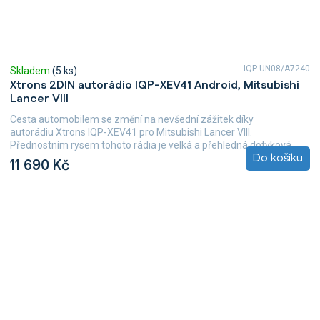
IQP-UN08/A7240
Skladem
(5 ks)
Xtrons 2DIN autorádio IQP-XEV41 Android, Mitsubishi
Lancer VIII
Cesta automobilem se změní na nevšední zážitek díky
autorádiu Xtrons IQP-XEV41 pro Mitsubishi Lancer VIII.
Přednostním rysem tohoto rádia je velká a přehledná dotyková...
Do košíku
11 690 Kč