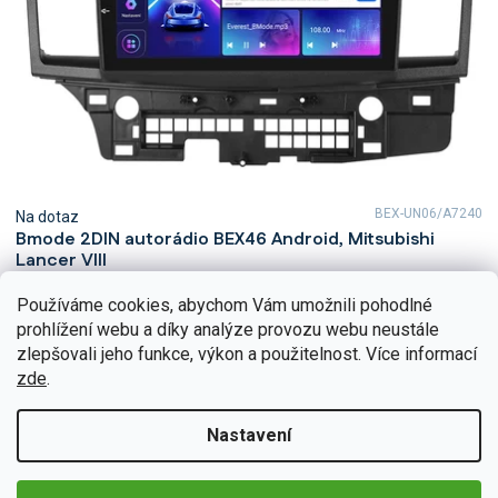
BEX-UN06/A7240
Na dotaz
Bmode 2DIN autorádio BEX46 Android, Mitsubishi
Lancer VIII
Zažijte každý okamžik ve vaší Mitsubishi Lancer VIII s
Používáme cookies, abychom Vám umožnili pohodlné
neuvěřitelným zvukem díky 2DIN autorádiu Bmode BEX46. Na první
prohlížení webu a díky analýze provozu webu neustále
pohled upoutá moderní technologie CarPlay a...
Detail
zlepšovali jeho funkce, výkon a použitelnost. Více informací
5 490 Kč
zde
.
Nastavení