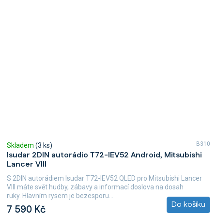
B310
Skladem
(3 ks)
Isudar 2DIN autorádio T72-IEV52 Android, Mitsubishi
Lancer VIII
S 2DIN autorádiem Isudar T72-IEV52 QLED pro Mitsubishi Lancer
VIII máte svět hudby, zábavy a informací doslova na dosah
ruky. Hlavním rysem je bezesporu...
Do košíku
7 590 Kč