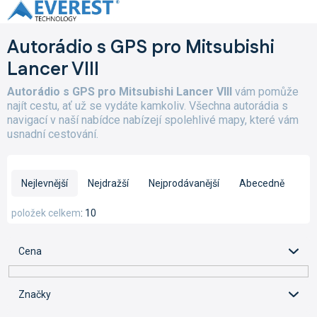
Přejít
na
obsah
Autorádio s GPS pro Mitsubishi
Lancer VIII
Autorádio s GPS pro Mitsubishi Lancer VIII
vám pomůže
najít cestu, ať už se vydáte kamkoliv. Všechna autorádia s
navigací v naší nabídce nabízejí spolehlivé mapy, které vám
usnadní cestování.
Ř
a
Nejlevnější
Nejdražší
Nejprodávanější
Abecedně
z
e
položek celkem
10
n
í
Cena
p
r
o
Značky
d