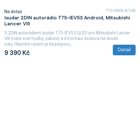
T75-UN08/A7240
Na dotaz
Isudar 2DIN autorádio T75-IEV53 Android, Mitsubishi
Lancer VIII
S 2DIN autorádiem Isudar T75-IEV53 QLED pro Mitsubishi Lancer
VIII máte svět hudby, zábavy a informací doslova na dosah
ruky. Hlavním rysem je bezesporu...
Detail
9 390 Kč