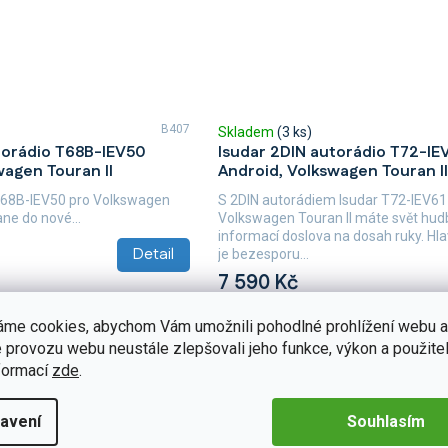
B407
Skladem
(3 ks)
torádio T68B-IEV50
Isudar 2DIN autorádio T72-IE
wagen Touran II
Android, Volkswagen Touran II
T68B-IEV50 pro Volkswagen
S 2DIN autorádiem Isudar T72-IEV61
ane do nové...
Volkswagen Touran II máte svět hud
informací doslova na dosah ruky. H
Detail
je bezesporu...
7 590 Kč
áme cookies, abychom Vám umožnili pohodlné prohlížení webu a
 provozu webu neustále zlepšovali jeho funkce, výkon a použitel
formací
zde
.
avení
Souhlasím