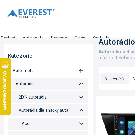
Přejít
na
obsah
Obchod
Auto-moto
Podpora
O nás
Kontakty
P
Autorádio
o
Autorádio s Blu
s
Kategorie
Přeskočit
můžete telefonov
t
kategorie
r
Ř
Auto-moto
a
a
n
Nejlevnější
N
z
Autorádia
n
e
í
n
2DIN autorádia
V
p
í
ý
a
p
Autorádia dle značky auta
p
n
r
i
e
o
Audi
s
l
d
p