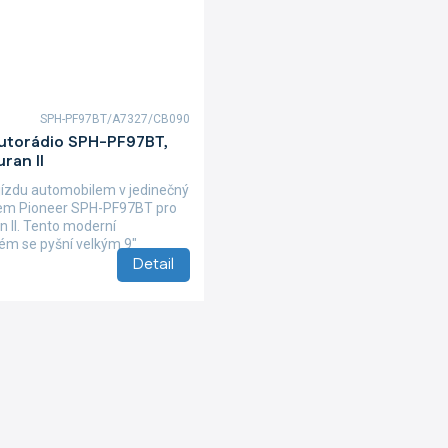
SPH-PF97BT/A7327/CB090
autorádio SPH-PF97BT,
ran II
ízdu automobilem v jedinečný
iem Pioneer SPH-PF97BT pro
 II. Tento moderní
tém se pyšní velkým 9"
Detail
O
v
l
á
d
a
c