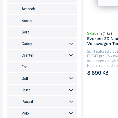
Amarok
Beetle
Bora
Skladem
(1 ks)
Everest 2DIN a
Volkswagen Tou
Caddy
2DIN autorádio Ev
Crafter
EVT47 pro Volkswa
standardy ve světě
Na první pohled za
Eos
8 890 Kč
Golf
Jetta
Passat
Polo