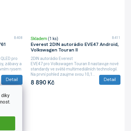
B408
B411
Skladem
(1 ks)
V61
Everest 2DIN autorádio EVE47 Android,
Volkswagen Touran II
 QLED pro
2DIN autorádio Everest
by, zábavy a
EVE47 pro Volkswagen Touran II nastavuje nové
lavním rysem
standardy ve světě multimediálních technologií.
Na první pohled zaujme svou 10,1...
Detail
Detail
8 890 Kč
 díky
nost.