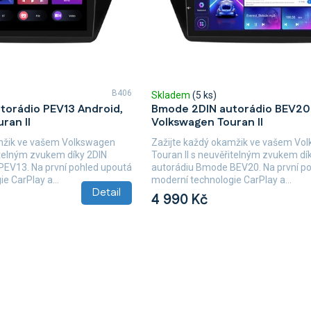
B406
Skladem
(5 ks)
torádio PEV13 Android,
Bmode 2DIN autorádio BEV20 
ran II
Volkswagen Touran II
amžik ve vašem Volkswagen
Zažijte každý okamžik ve vašem Vo
itelným zvukem díky 2DIN
Touran II s neuvěřitelným zvukem dí
PEV13. Na první pohled upoutá
autorádiu Bmode BEV20. Na první p
e CarPlay a...
moderní technologie CarPlay a...
Detail
4 990 Kč