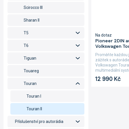
Scirocco III
Sharan II
T5
Na dotaz
Pioneer 2DIN 
Volkswagen Tou
T6
Proměňte každou j
Tiguan
zážitek s autorád
Volkswagen Touran
multimediální sys
Touareg
dotykovým...
12 990 Kč
Touran
Touran I
Touran II
Příslušenství pro autorádia