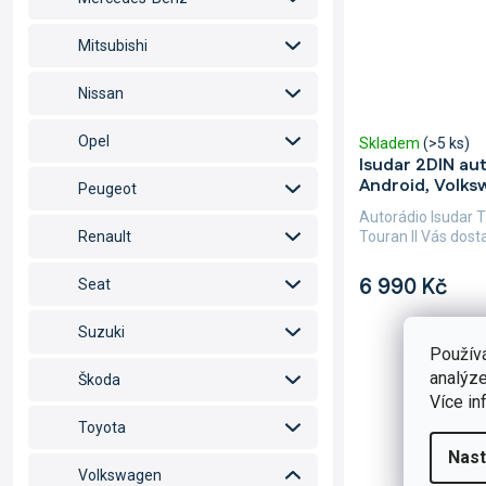
Mitsubishi
Nissan
Opel
Skladem
(>5 ks)
Isudar 2DIN au
Android, Volks
Peugeot
Autorádio Isudar 
Touran II Vás dost
Renault
6 990 Kč
Seat
Suzuki
Použív
analýze
Škoda
Více in
Toyota
Nast
Volkswagen