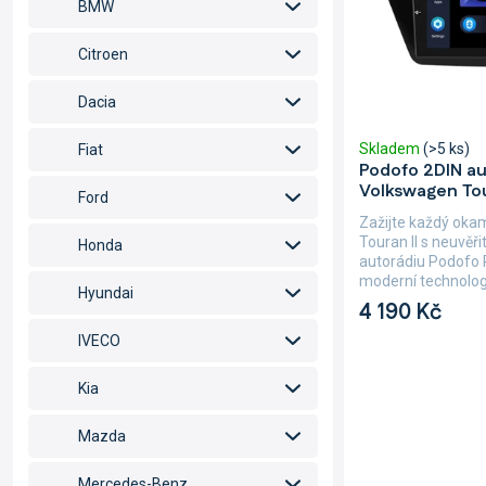
u
BMW
r
k
o
t
Citroen
d
ů
u
Dacia
k
t
Skladem
(>5 ks)
Fiat
ů
Podofo 2DIN au
Volkswagen Tou
Ford
Zažijte každý ok
Touran II s neuvěř
Honda
autorádiu Podofo 
moderní technologi
Hyundai
4 190 Kč
IVECO
Kia
Mazda
Mercedes-Benz