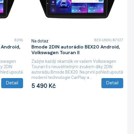
B396
BEX-UN06/A7327
Na dotaz
Android,
Bmode 2DIN autorádio BEX20 Android,
Volkswagen Touran II
lkswagen
Zažijte každý okamžik ve vašem Volkswagen
ky 2DIN
Touran II s neuvěřitelným zvukem díky 2DIN
ohled upoutá
autorádiu Bmode BEX20. Na první pohled upoutá
moderní technologie CarPlay a...
Detail
Detail
5 490 Kč