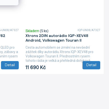
5-UN08/A7327
IQP-UN08/A7327
Skladem
(5 ks)
V62
Xtrons 2DIN autorádio IQP-XEV48
Android, Volkswagen Touran II
 QLED pro
Cesta automobilem se změní na nevšední
by, zábavy a
zážitek díky autorádiu Xtrons IQP-XEV48 pro
lavním rysem
Volkswagen Touran II. Přednostním rysem
tohoto rádia je velká a přehledná dotyková...
Detail
Detail
11 690 Kč