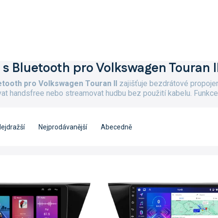
 s Bluetooth pro Volkswagen Touran I
etooth pro Volkswagen Touran II
zajišťuje bezdrátové propojen
at handsfree nebo streamovat hudbu bez použití kabelu. Funkce 
ejdražší
Nejprodávanější
Abecedně