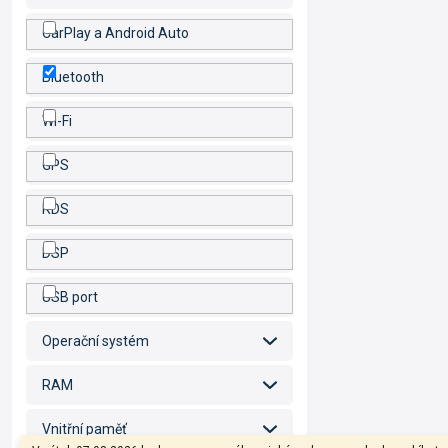
CarPlay a Android Auto
Bluetooth
Wi-Fi
GPS
RDS
DSP
USB port
Operační systém
RAM
Vnitřní paměť