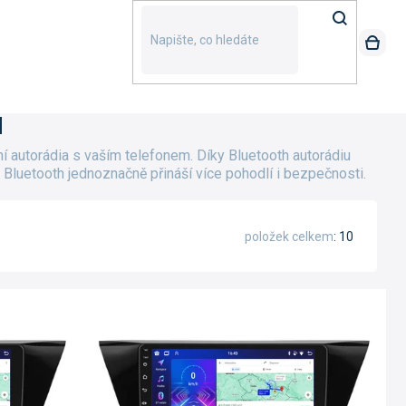
I
í autorádia s vaším telefonem. Díky Bluetooth autorádiu
Bluetooth jednoznačně přináší více pohodlí i bezpečnosti.
položek celkem
10