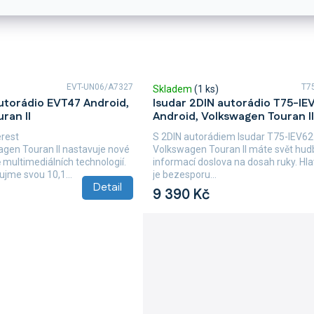
EVT-UN06/A7327
T7
Skladem
(1 ks)
utorádio EVT47 Android,
Isudar 2DIN autorádio T75-IE
ran II
Android, Volkswagen Touran II
erest
S 2DIN autorádiem Isudar T75-IEV62
gen Touran II nastavuje nové
Volkswagen Touran II máte svět hud
 multimediálních technologií.
informací doslova na dosah ruky. H
ujme svou 10,1...
je bezesporu...
Detail
9 390 Kč