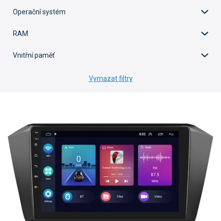
Operační systém
RAM
Vnitřní paměť
Vymazat filtry
V
ý
p
i
s
p
r
o
d
u
k
t