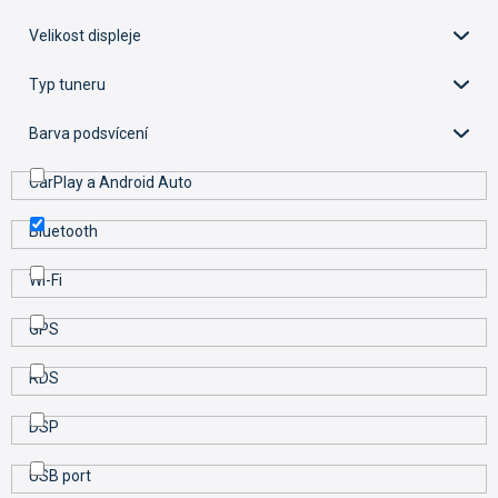
d
u
Velikost displeje
k
t
Typ tuneru
ů
Barva podsvícení
CarPlay a Android Auto
Bluetooth
Wi-Fi
GPS
RDS
DSP
USB port