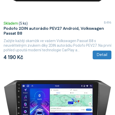
ů
B496
Skladem
(5 ks)
Podofo 2DIN autorádio PEV27 Android, Volkswagen
Passat B8
Zažijte každý okamžik ve vašem Volkswagen Passat B8 s
neuvěřitelným zvukem díky 2DIN autorádiu Podofo PEV27. Na první
pohled upoutá moderní technologie CarPlay a...
Detail
4 190 Kč