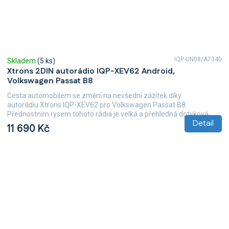
IQP-UN08/A7340
Skladem
(5 ks)
Xtrons 2DIN autorádio IQP-XEV62 Android,
Volkswagen Passat B8
Cesta automobilem se změní na nevšední zážitek díky
autorádiu Xtrons IQP-XEV62 pro Volkswagen Passat B8.
Přednostním rysem tohoto rádia je velká a přehledná dotyková...
Detail
11 690 Kč