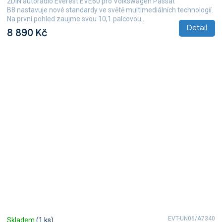
2DIN autorádio Everest EVE60 pro Volkswagen Passat
5,0
B8 nastavuje nové standardy ve světě multimediálních technologií.
z
Na první pohled zaujme svou 10,1 palcovou...
5
Detail
8 890 Kč
hvězdiček.
EVT-UN06/A7340
Skladem
(1 ks)