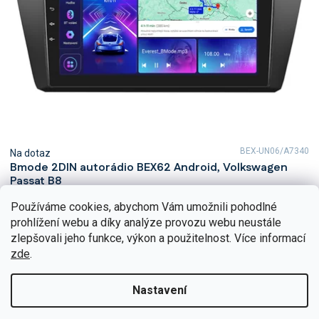
BEX-UN06/A7340
Na dotaz
Bmode 2DIN autorádio BEX62 Android, Volkswagen
Passat B8
Zažijte každý okamžik ve vašem Volkswagen Passat B8 s
Používáme cookies, abychom Vám umožnili pohodlné
neuvěřitelným zvukem díky 2DIN autorádiu Bmode BEX62. Na první
prohlížení webu a díky analýze provozu webu neustále
pohled upoutá moderní technologie CarPlay a...
zlepšovali jeho funkce, výkon a použitelnost. Více informací
Detail
5 490 Kč
zde
.
Nastavení