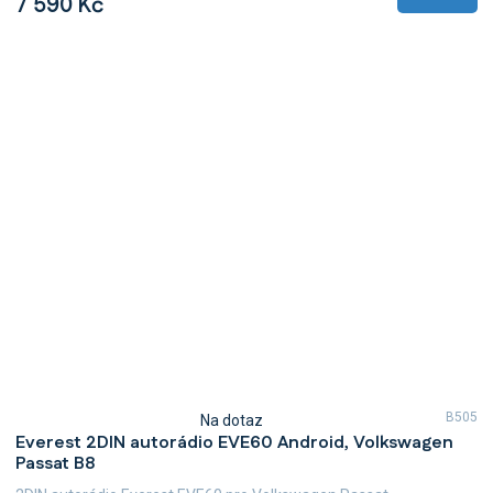
7 590 Kč
B505
Na dotaz
Průměrné
Everest 2DIN autorádio EVE60 Android, Volkswagen
hodnocení
Passat B8
produktu
je