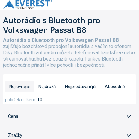
Přejít
na
obsah
Autorádio s Bluetooth pro
Volkswagen Passat B8
Autorádio s Bluetooth pro Volkswagen Passat B8
zajišťuje bezdrátové propojení autorádia s vaším telefonem.
Díky Bluetooth autorádiu můžete telefonovat handsfree nebo
streamovat hudbu bez použití kabelu. Funkce Bluetooth
jednoznačně přináší více pohodlí i bezpečnosti.
Ř
a
Nejlevnější
Nejdražší
Nejprodávanější
Abecedně
z
e
položek celkem
10
n
í
Cena
p
r
o
Značky