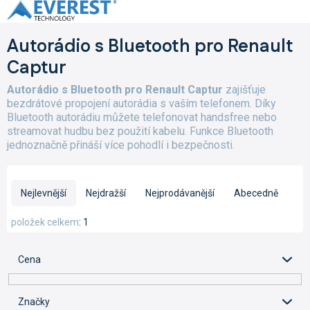
Přejít
na
obsah
Autorádio s Bluetooth pro Renault
Captur
Autorádio s Bluetooth pro Renault Captur
zajišťuje
bezdrátové propojení autorádia s vaším telefonem. Díky
Bluetooth autorádiu můžete telefonovat handsfree nebo
streamovat hudbu bez použití kabelu. Funkce Bluetooth
jednoznačně přináší více pohodlí i bezpečnosti.
Ř
a
Nejlevnější
Nejdražší
Nejprodávanější
Abecedně
z
e
položek celkem
1
n
í
Cena
p
r
o
Značky