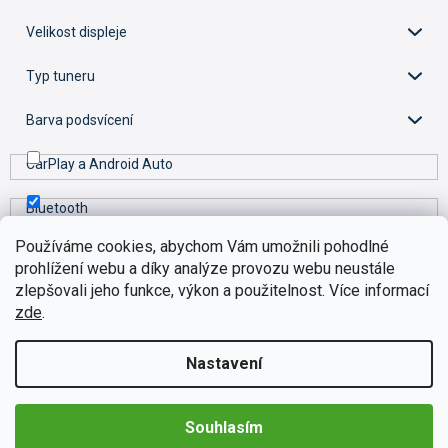
d
u
Velikost displeje
k
t
Typ tuneru
ů
Barva podsvícení
CarPlay a Android Auto
Bluetooth
Používáme cookies, abychom Vám umožnili pohodlné
Wi-Fi
prohlížení webu a díky analýze provozu webu neustále
zlepšovali jeho funkce, výkon a použitelnost. Více informací
GPS
zde
.
RDS
Nastavení
DSP
Souhlasím
USB port