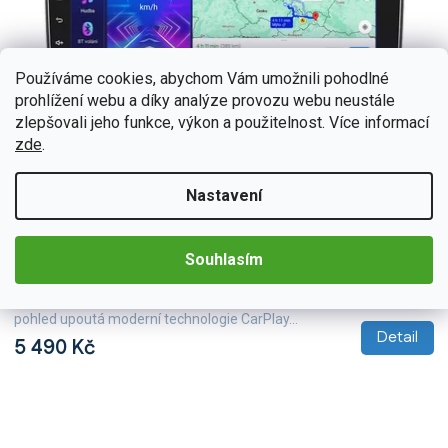
Používáme cookies, abychom Vám umožnili pohodlné
prohlížení webu a díky analýze provozu webu neustále
zlepšovali jeho funkce, výkon a použitelnost. Více informací
zde
.
Nastavení
BEX-UN06M/A7342
Skladem
(>5 ks)
Bmode 2DIN autorádio BEX33 Android, Opel Astra /
Antara / Zafira
Souhlasím
Zažijte každý okamžik ve vašem Opel Astra / Antara / Zafira s
neuvěřitelným zvukem díky 2DIN autorádiu Bmode BEX33. Na první
pohled upoutá moderní technologie CarPlay...
Detail
5 490 Kč