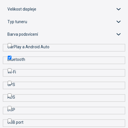
d
u
Velikost displeje
k
t
Typ tuneru
ů
Barva podsvícení
CarPlay a Android Auto
Bluetooth
Wi-Fi
GPS
RDS
DSP
USB port