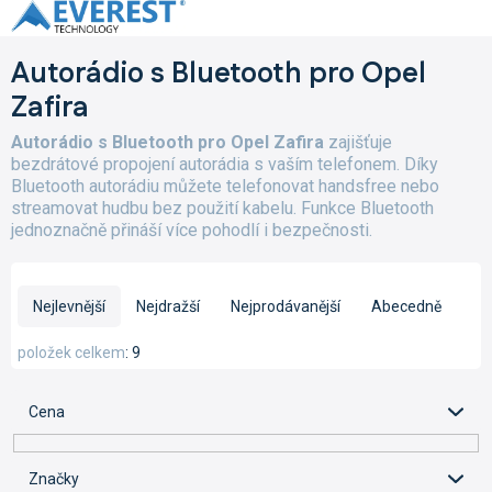
Přejít
na
obsah
Autorádio s Bluetooth pro Opel
Zafira
Autorádio s Bluetooth pro Opel Zafira
zajišťuje
bezdrátové propojení autorádia s vaším telefonem. Díky
Bluetooth autorádiu můžete telefonovat handsfree nebo
streamovat hudbu bez použití kabelu. Funkce Bluetooth
jednoznačně přináší více pohodlí i bezpečnosti.
Ř
a
Nejlevnější
Nejdražší
Nejprodávanější
Abecedně
z
e
položek celkem
9
n
í
Cena
p
r
o
Značky