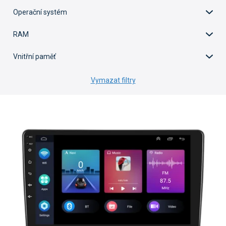
Operační systém
RAM
Vnitřní paměť
Vymazat filtry
V
ý
p
i
s
p
r
o
d
u
k
t