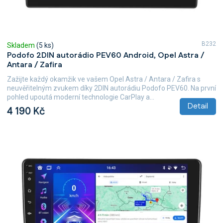
ů
B232
Skladem
(5 ks)
Podofo 2DIN autorádio PEV60 Android, Opel Astra /
Antara / Zafira
Zažijte každý okamžik ve vašem Opel Astra / Antara / Zafira s
neuvěřitelným zvukem díky 2DIN autorádiu Podofo PEV60. Na první
pohled upoutá moderní technologie CarPlay a...
Detail
4 190 Kč