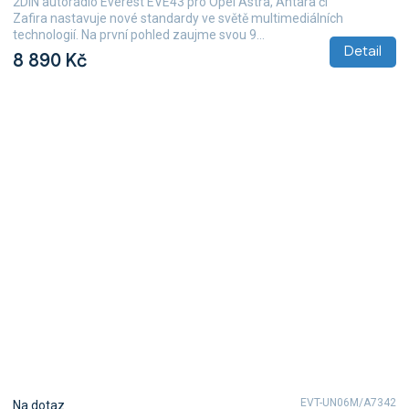
2DIN autorádio Everest EVE43 pro Opel Astra, Antara či
Zafira nastavuje nové standardy ve světě multimediálních
technologií. Na první pohled zaujme svou 9...
Detail
8 890 Kč
EVT-UN06M/A7342
Na dotaz