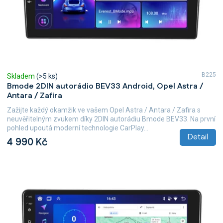
B225
Skladem
(>5 ks)
Bmode 2DIN autorádio BEV33 Android, Opel Astra /
Antara / Zafira
Zažijte každý okamžik ve vašem Opel Astra / Antara / Zafira s
neuvěřitelným zvukem díky 2DIN autorádiu Bmode BEV33. Na první
pohled upoutá moderní technologie CarPlay...
Detail
4 990 Kč