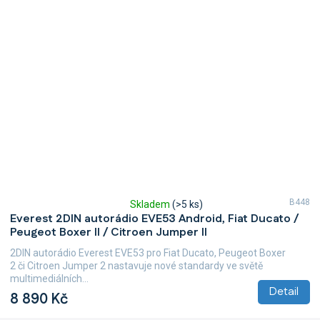
B448
Skladem
(>5 ks)
Průměrné
Everest 2DIN autorádio EVE53 Android, Fiat Ducato /
hodnocení
Peugeot Boxer II / Citroen Jumper II
produktu
je
2DIN autorádio Everest EVE53 pro Fiat Ducato, Peugeot Boxer
5,0
2 či Citroen Jumper 2 nastavuje nové standardy ve světě
z
multimediálních...
5
Detail
8 890 Kč
hvězdiček.