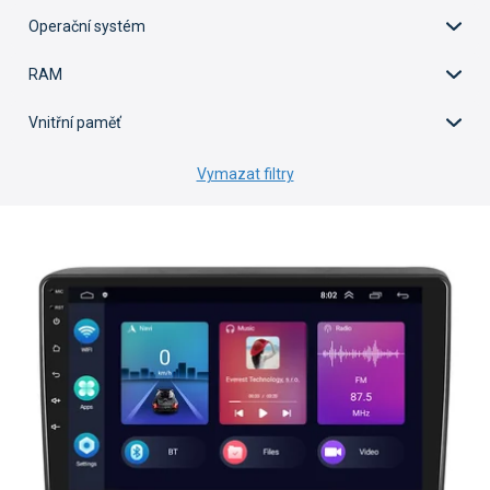
Operační systém
RAM
Vnitřní paměť
Vymazat filtry
V
ý
p
i
s
p
r
o
d
u
k
t