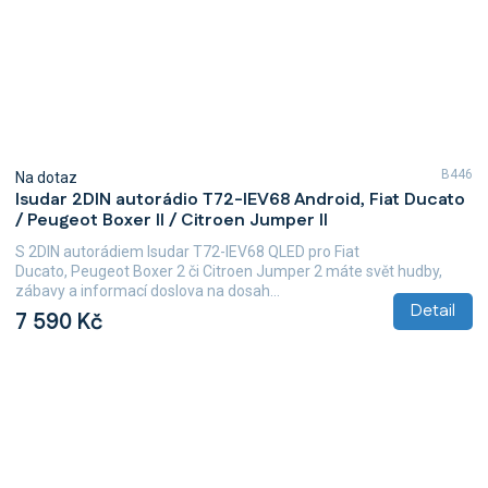
B446
Na dotaz
Isudar 2DIN autorádio T72-IEV68 Android, Fiat Ducato
/ Peugeot Boxer II / Citroen Jumper II
S 2DIN autorádiem Isudar T72-IEV68 QLED pro Fiat
Ducato, Peugeot Boxer 2 či Citroen Jumper 2 máte svět hudby,
zábavy a informací doslova na dosah...
Detail
7 590 Kč