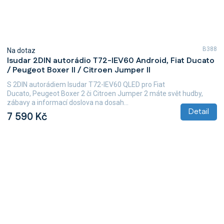
B388
Na dotaz
Isudar 2DIN autorádio T72-IEV60 Android, Fiat Ducato
/ Peugeot Boxer II / Citroen Jumper II
S 2DIN autorádiem Isudar T72-IEV60 QLED pro Fiat
Ducato, Peugeot Boxer 2 či Citroen Jumper 2 máte svět hudby,
zábavy a informací doslova na dosah...
Detail
7 590 Kč