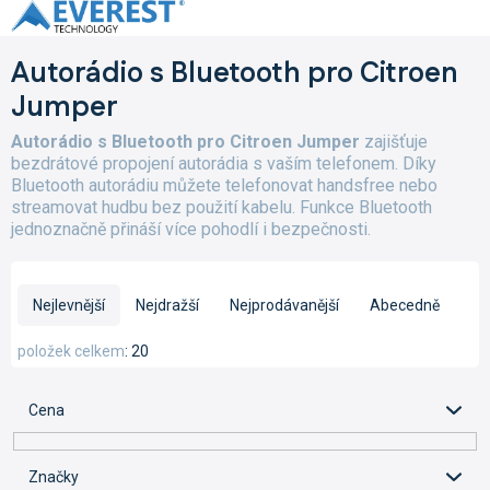
Přejít
na
obsah
Autorádio s Bluetooth pro Citroen
Jumper
Autorádio s Bluetooth pro Citroen Jumper
zajišťuje
bezdrátové propojení autorádia s vaším telefonem. Díky
Bluetooth autorádiu můžete telefonovat handsfree nebo
streamovat hudbu bez použití kabelu. Funkce Bluetooth
jednoznačně přináší více pohodlí i bezpečnosti.
Ř
a
Nejlevnější
Nejdražší
Nejprodávanější
Abecedně
z
e
položek celkem
20
n
í
Cena
p
r
o
Značky