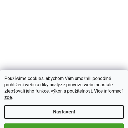
Používáme cookies, abychom Vám umožnili pohodlné
B444
Skladem
(>5 ks)
Bmode 2DIN autorádio BEV54 Android, Fiat Ducato /
prohlížení webu a díky analýze provozu webu neustále
Peugeot Boxer II / Citroen Jumper II
zlepšovali jeho funkce, výkon a použitelnost. Více informací
zde
.
Zažijte každý okamžik ve vašem Fiat Ducato, Peugeot Boxer 2 či
Citroen Jumper 2 s neuvěřitelným zvukem díky 2DIN autorádiu
Bmode BEV54. Na první pohled upoutá moderní...
Nastavení
Detail
4 990 Kč