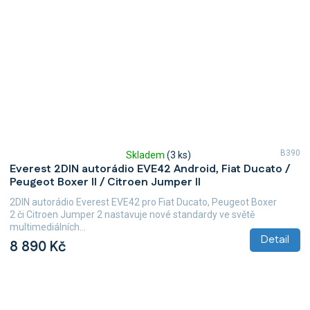
B390
Skladem
(3 ks)
Průměrné
Everest 2DIN autorádio EVE42 Android, Fiat Ducato /
hodnocení
Peugeot Boxer II / Citroen Jumper II
produktu
je
2DIN autorádio Everest EVE42 pro Fiat Ducato, Peugeot Boxer
5,0
2 či Citroen Jumper 2 nastavuje nové standardy ve světě
z
multimediálních...
5
Detail
8 890 Kč
hvězdiček.