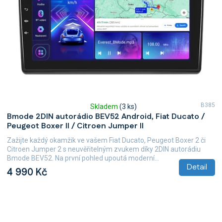
B385
Skladem
(3 ks)
Průměrné
Bmode 2DIN autorádio BEV52 Android, Fiat Ducato /
hodnocení
Peugeot Boxer II / Citroen Jumper II
produktu
je
Zažijte každý okamžik ve vašem Fiat Ducato, Peugeot Boxer 2 či
5,0
Citroen Jumper 2 s neuvěřitelným zvukem díky 2DIN autorádiu
z
Bmode BEV52. Na první pohled upoutá moderní...
5
Detail
4 990 Kč
hvězdiček.