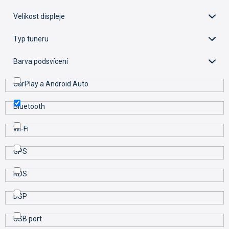
d
u
Velikost displeje
k
t
Typ tuneru
ů
Barva podsvícení
CarPlay a Android Auto
Bluetooth
Wi-Fi
GPS
RDS
DSP
USB port