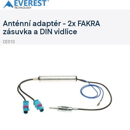
Přejít
na
obsah
Anténní adaptér - 2x FAKRA
zásuvka a DIN vidlice
CE010