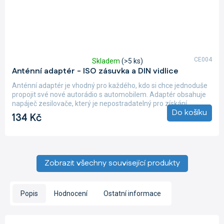
CE004
Skladem
(>5 ks)
Průměrné
Anténní adaptér - ISO zásuvka a DIN vidlice
hodnocení
produktu
Anténní adaptér je vhodný pro každého, kdo si chce jednoduše
je
propojit své nové autorádio s automobilem. Adaptér obsahuje
4,9
napáječ zesilovače, který je nepostradatelný pro získání...
z
Do košíku
134 Kč
5
hvězdiček.
Zobrazit všechny související produkty
Popis
Hodnocení
Ostatní informace