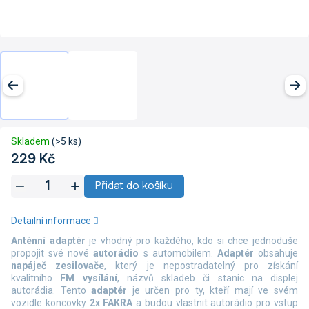
Skladem
(>5 ks)
229 Kč
Měrná
Přidat do košíku
cena:
Detailní informace
Anténní adaptér
je vhodný pro každého, kdo si chce jednoduše
propojit své nové
autorádio
s automobilem.
Adaptér
obsahuje
napáječ
zesilovače
, který je nepostradatelný pro získání
kvalitního
FM vysílání
, názvů skladeb či stanic na displej
autorádia. Tento
adaptér
je určen pro ty, kteří mají ve svém
vozidle koncovky
2x
FAKRA
a budou vlastnit autorádio pro vstup