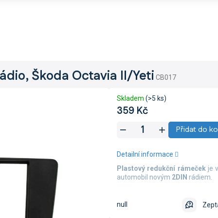
dio, Škoda Octavia II/Yeti
CB017
Skladem
(>5 ks)
359 Kč
Měrná
Přidat do ko
cena:
Detailní informace
Plastový redukční rámeček
je v
automobil novým
2DIN
rádiem.
null
Zept