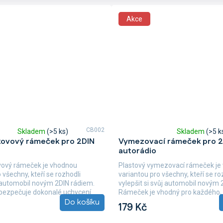
Akce
CB002
Skladem
(>5 ks)
Skladem
(>5 k
Průměrné
kovový rámeček pro 2DIN
Vymezovací rámeček pro 2
hodnocení
autorádio
produktu
je
vový rámeček je vhodnou
Plastový vymezovací rámeček je
5,0
 všechny, kteří se rozhodli
variantou pro všechny, kteří se ro
z
j automobil novým 2DIN rádiem.
vylepšit si svůj automobil novým 
5
ezpečuje dokonalé uchycení
Rámeček je vhodný pro každého, 
hvězdiček.
Do košíku
e Vašem...
důraz na...
179 Kč