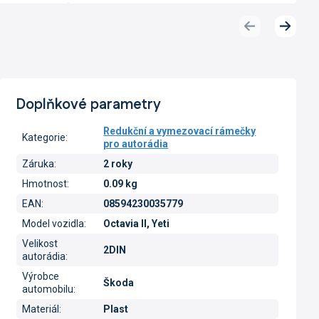
Předchozí
Další
produkt
produk
Doplňkové parametry
Redukční a vymezovací rámečky
Kategorie
:
pro autorádia
Záruka
:
2 roky
Hmotnost
:
0.09 kg
EAN
:
08594230035779
Model vozidla
:
Octavia II, Yeti
Velikost
2DIN
autorádia
:
Výrobce
Škoda
automobilu
:
Materiál
:
Plast