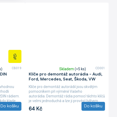
–
10
%
CB019
CD001
s)
Skladem
(>5 ks)
Průměrné
DIN
Klíče pro demontáž autorádia - Audi,
hodnocení
Ford, Mercedes, Seat, Škoda, VW
produktu
je
 vhodnou
Klíče pro demontáž autorádií jsou skvělým
4,8
zhodli
pomocníkem při výměně Vašeho
z
2DIN rádiem.
autorádia. Demontáž rádia pomocí těchto klíčů
5
kdo klade
je velmi jednoduchá a lze ji provést během
hvězdiček.
Do košíku
Do košíku
několika sekund....
64 Kč