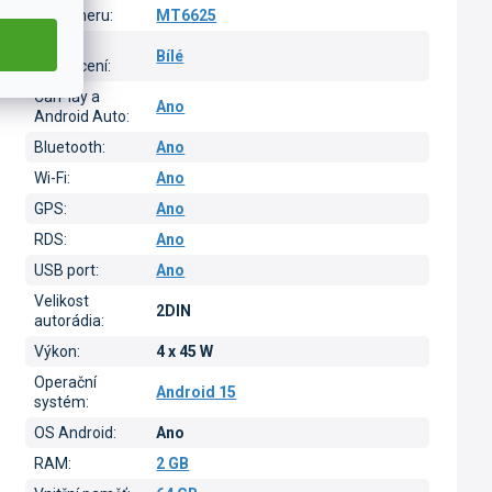
Typ tuneru
:
MT6625
Barva
Bílé
podsvícení
:
CarPlay a
Ano
Android Auto
:
Bluetooth
:
Ano
Wi-Fi
:
Ano
GPS
:
Ano
RDS
:
Ano
USB port
:
Ano
Velikost
2DIN
autorádia
:
Výkon
:
4 x 45 W
Operační
Android 15
systém
:
OS Android
:
Ano
RAM
:
2 GB