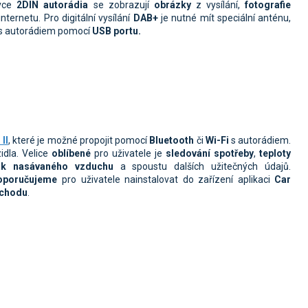
ovce
2DIN autorádi
a
se zobrazují
obrázky
z vysílání,
fotografie
internetu. Pro digitální vysílání
DAB+
je nutné mít speciální anténu,
í s autorádiem pomocí
USB portu.
II
, které je možné propojit pomocí
Bluetooth
či
Wi-Fi
s autorádiem.
idla.
Velice
oblíbené
pro uživatele je
sledování spotřeby
,
teploty
ak nasávaného vzduchu
a spoustu dalších užitečných údajů.
oporučujeme
pro uživatele nainstalovat do zařízení aplikaci
Car
bchodu
.