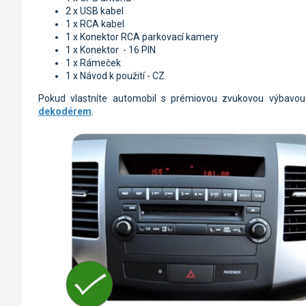
2 x USB kabel
1 x RCA kabel
1 x Konektor RCA parkovací kamery
1 x Konektor - 16 PIN
1 x Rámeček
1 x Návod k použití - CZ
Pokud vlastníte automobil s prémiovou zvukovou výbavou
dekodérem
.