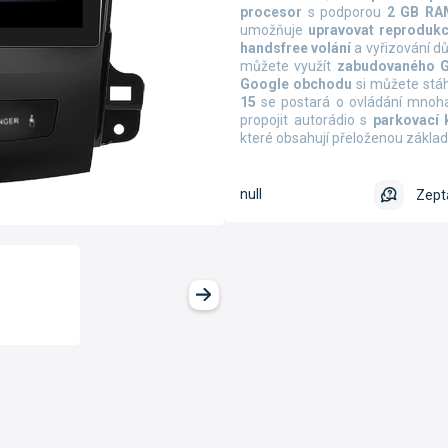
procesor
s podporou
2 GB RA
umožňuje
upravovat reprodukc
handsfree volání
a vyřizování dů
můžete využít
zabudovaného 
Google obchodu
si můžete stá
15
se postará o ovládání mno
propojit autorádio s
parkovací
které obsahují přeloženou zákla
null
Zept