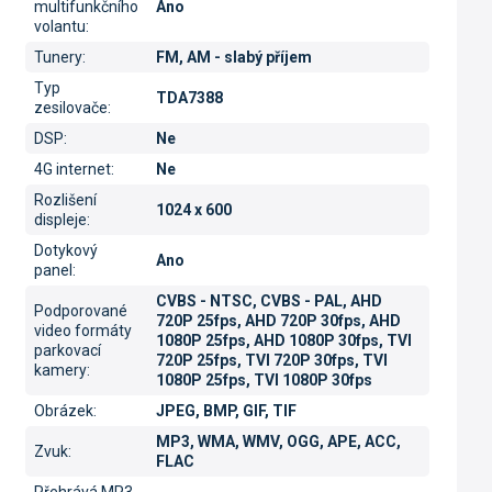
multifunkčního
Ano
volantu
:
Tunery
:
FM, AM - slabý příjem
Typ
TDA7388
zesilovače
:
DSP
:
Ne
4G internet
:
Ne
Rozlišení
1024 x 600
displeje
:
Dotykový
Ano
panel
:
CVBS - NTSC, CVBS - PAL, AHD
Podporované
720P 25fps, AHD 720P 30fps, AHD
video formáty
1080P 25fps, AHD 1080P 30fps, TVI
parkovací
720P 25fps, TVI 720P 30fps, TVI
kamery
:
1080P 25fps, TVI 1080P 30fps
Obrázek
:
JPEG, BMP, GIF, TIF
MP3, WMA, WMV, OGG, APE, ACC,
Zvuk
:
FLAC