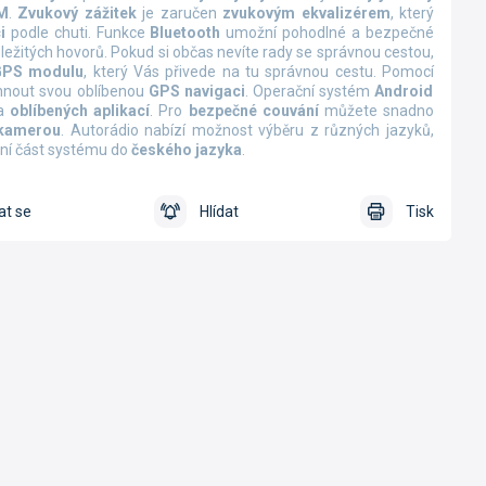
M
.
Zvukový zážitek
je zaručen
zvukovým ekvalizérem
, který
i
podle chuti. Funkce
Bluetooth
umožní pohodlné a bezpečné
ležitých hovorů. Pokud si občas nevíte rady se správnou cestou,
GPS modulu
, který Vás přivede na tu správnou cestu. Pomocí
hnout svou oblíbenou
GPS navigaci
. Operační systém
Android
ha
oblíbených aplikací
. Pro
bezpečné couvání
můžete snadno
 kamerou
. Autorádio nabízí možnost výběru z různých jazyků,
dní část systému do
českého jazyka
.
at se
Hlídat
Tisk