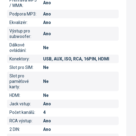
Přehrává MP3
Ano
/ WMA
:
Podpora MP3
:
Ano
Ekvalizér
:
Ano
Výstup pro
Ano
subwoofer
:
Dálkové
Ne
ovládání
:
Konektory
:
USB, AUX, ISO, RCA, 16PIN, HDMI
Slot pro SIM
:
Ne
Slot pro
paměťové
Ne
karty
:
HDMI
:
Ne
Jack vstup
:
Ano
Počet kanálů
:
4
RCA výstup
:
Ano
2 DIN
:
Ano