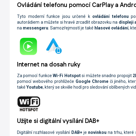
Ovládání telefonu pomocí CarPlay a Andr
Tyto moderní funkce jsou určené k
ovládání telefonu
po
autorádiem a můžete si hravě zrcadlit obrazovku na
displeji
na
messengeru
. Samozřejmostí je také
hlasové ovládání
, kt
Internet na dosah ruky
Za pomocí funkce
Wi-Fi
Hotspot
si můžete snadno propojit
2
pomocí webového prohlížeče
Google Chrome
či jiného, kt
také
Youtube
, který se skvěle hodí pro sledování oblíbených vide
Užijte si digitální vysílání DAB+
Digitální rozhlasové vysílání
DAB+
je
novinkou
na trhu, které