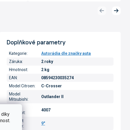
Předchozí
Další
produkt
produk
Doplňkové parametry
Kategorie
:
Autorádia dle značky auta
Záruka
:
2 roky
Hmotnost
:
2 kg
EAN
:
08594230035274
Model Citroen
:
C-Crosser
Model
Outlander II
Mitsubishi
:
Model
4007
Peugeot
:
 díky
nost.
Velikost
9"
displeje
: