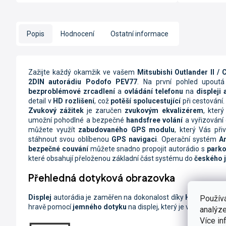
Popis
Hodnocení
Ostatní informace
Zažijte každý okamžik ve vašem
Mitsubishi Outlander II /
2DIN autorádiu Podofo PEV77
. Na první pohled upout
bezproblémové zrcadlení
a
ovládání telefonu
na
displeji
detail v
HD rozlišení
, což
potěší spolucestující
při cestování
Zvukový zážitek
je zaručen
zvukovým ekvalizérem
, kter
umožní pohodlné a bezpečné
handsfree volání
a vyřizování 
můžete využít
zabudovaného GPS modulu
, který Vás př
stáhnout svou oblíbenou
GPS navigaci
. Operační systém
A
bezpečné couvání
můžete snadno propojit autorádio s
parko
které obsahují přeloženou základní část systému do
českého 
Přehledná dotyková obrazovka
Displej
autorádia je zaměřen na dokonalost díky
HD rozlišen
Použív
hravě pomocí
jemného dotyku
na displej, který je velmi citlivý 
analýze
Více in