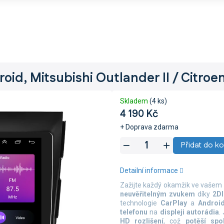
id, Mitsubishi Outlander II / Citroe
Skladem
(4 ks)
4 190 Kč
+ Doprava zdarma
Měrná
Přidat do ko
cena:
Detailní informace
Zažijte každý okamžik ve vašem
neuvěřitelným zvukem
díky
2DI
technologie
CarPlay
a
Androi
telefonu
na
displeji autorádia
.
HD rozlišení
, což
potěší spol