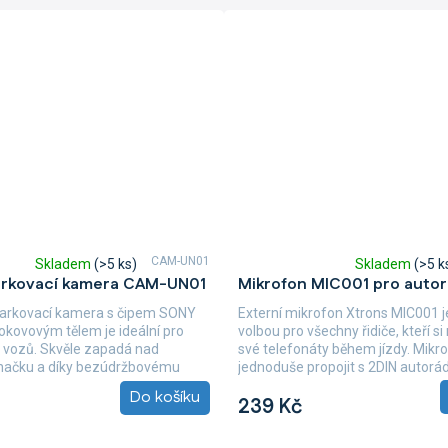
CAM-UN01
Skladem
(>5 ks)
Skladem
(>5 k
Průměrné
arkovací kamera CAM-UN01
Mikrofon MIC001 pro autor
hodnocení
produktu
parkovací kamera s čipem SONY
Externí mikrofon Xtrons MIC001 j
je
okovovým tělem je ideální pro
volbou pro všechny řidiče, kteří si 
5,0
 vozů. Skvěle zapadá nad
své telefonáty během jízdy. Mikro
z
značku a díky bezúdržbovému
jednoduše propojit s 2DIN autorádi
5
Do košíku
hvězdiček.
239 Kč