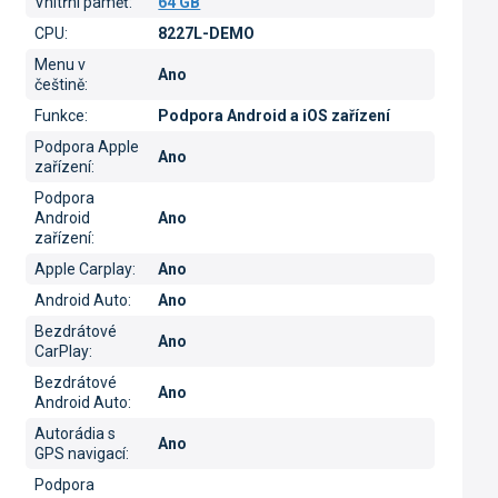
Vnitřní paměť
:
64 GB
CPU
:
8227L-DEMO
Menu v
Ano
češtině
:
Funkce
:
Podpora Android a iOS zařízení
Podpora Apple
Ano
zařízení
:
Podpora
Android
Ano
zařízení
:
Apple Carplay
:
Ano
Android Auto
:
Ano
Bezdrátové
Ano
CarPlay
:
Bezdrátové
Ano
Android Auto
:
Autorádia s
Ano
GPS navigací
:
Podpora