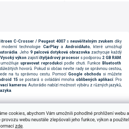
 Citroen C-Crosser / Peugeot 4007
s
neuvěřitelným zvukem
díky
á moderní technologie
CarPlay
a
AndroidAuto
, které umožňují
 autorádia
. Jeho
9 palcová dotyková obrazovka
zachycuje každý
.
Vysoký výkon
zajistí
čtyřjádrový procesor
s podporou
2 GB RAM
.
ý umožňuje
upravovat reprodukci
podle chuti. Funkce
Bluetooth
důležitých hovorů. Pokud si občas nevíte rady se správnou cestou,
ivede na tu správnou cestu. Pomocí
Google obchodu
si můžete
ndroid 15
se postará o ovládání mnoha
oblíbených aplikací
. Pro
vací kamerou
. Autorádio nabízí možnost výběru z různých jazyků,
jazyka
.
í
s uhlopříčkou o neuvěřitelných
9 palců.
Zařízení zvládnete ovládat
áme cookies, abychom Vám umožnili pohodlné prohlížení webu a
i při stisknutí ikony v rukavicích.
 provozu webu neustále zlepšovali jeho funkce, výkon a použitel
formací
zde
.