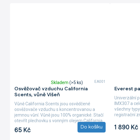
EA001
Skladem
(>5 ks)
Průměrné
Průměrné
Osvěžovač vzduchu California
Everest p
hodnocení
hodnocení
Scents, vůně Višeň
produktu
produktu
Univerzální 
je
je
IMX307 a cel
Vůně California Scents jsou osvědčené
5,0
5,0
všechny typy
osvěžovače vzduchu s koncentrovanou a
z
z
registrační 
jemnou vůní. Vůně jsou 100% organické. Stačí
5
5
designu se...
otevřít plechovku s vonným olejem California
hvězdiček.
hvězdiček.
1 890 Kč
Do košíku
Scents,...
65 Kč