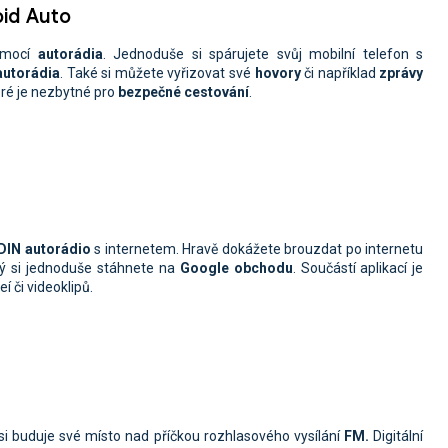
oid Auto
mocí
autorádia
. Jednoduše si spárujete svůj mobilní telefon s
 autorádia
. Také si můžete vyřizovat své
hovory
či například
zprávy
eré je nezbytné pro
bezpečné cestování
.
DIN autorádio
s internetem. Hravě dokážete brouzdat po internetu
erý si jednoduše stáhnete na
Google obchodu
. Součástí aplikací je
í či videoklipů.
 si buduje své místo nad příčkou rozhlasového vysílání
FM.
Digitální