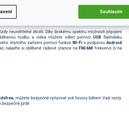
avení
Souhlasím
zdy neuvěřitelně zkrátí. Díky širokému spektru možnosti připojení
oblíbenou hudbu a videa můžete sdílet pomocí
USB
flashdisku
svého chytrého zařízení pomocí funkce
Wi-Fi
s podporou
Android
č, nalaďte si oblíbené rádiové stanice na
FM/AM
frekvenci či na
ndsfree,
můžete
bezpečně vyřizovat své hovory během Vaší cesty.
ři bezpečné jízdě.