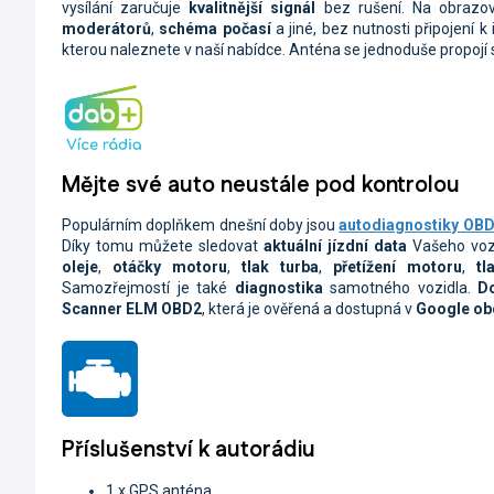
vysílání zaručuje
kvalitnější signál
bez rušení. Na obraz
moderátorů
,
schéma počasí
a jiné, bez nutnosti připojení k 
kterou naleznete v naší nabídce. Anténa se jednoduše propoj
Mějte své auto neustále pod kontrolou
Populárním doplňkem dnešní doby jsou
autodiagnostiky OBD 
Díky tomu můžete sledovat
aktuální jízdní data
Vašeho voz
oleje
,
otáčky motoru
,
tlak turba
,
přetížení motoru
,
tl
Samozřejmostí je také
diagnostika
samotného vozidla.
D
Scanner ELM OBD2
, která je ověřená a dostupná v
Google o
Příslušenství k autorádiu
1 x GPS anténa