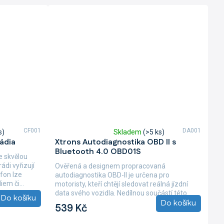
CF001
DA001
s)
Skladem
(>5 ks)
Průměrné
ádia
Xtrons Autodiagnostika OBD II s
hodnocení
Bluetooth 4.0 OBD01S
produktu
e skvělou
je
rádi vyřizují
Ověřená a designem propracovaná
5,0
fon lze
autodiagnostika OBD-II je určena pro
z
em či...
motoristy, kteří chtějí sledovat reálná jízdní
5
data svého vozidla. Nedílnou součástí této
Do košíku
hvězdiček.
Do košíku
propracované...
539 Kč