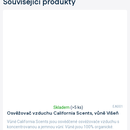
Související produkty
EA001
Skladem
(>5 ks)
Průměrné
Osvěžovač vzduchu California Scents, vůně Višeň
hodnocení
produktu
Vůně California Scents jsou osvědčené osvěžovače vzduchu s
je
koncentrovanou a jemnou vůní. Vůně jsou 100% organické.