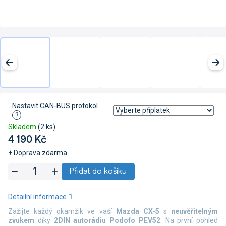
Nastavit CAN-BUS protokol
?
Skladem
(2 ks)
4 190 Kč
+ Doprava zdarma
Měrná
Přidat do košíku
cena:
Detailní informace
Zažijte každý okamžik ve vaší
Mazda CX-5
s
neuvěřitelným
zvukem
díky
2DIN autorádiu Podofo PEV52
. Na první pohled