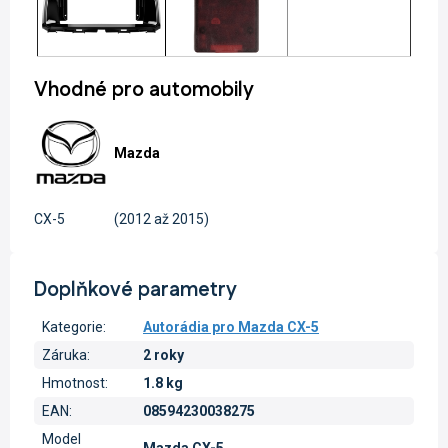
Vhodné pro automobily
Mazda
CX-5
(2012 až 2015)
Doplňkové parametry
Kategorie
:
Autorádia pro Mazda CX-5
Záruka
:
2 roky
Hmotnost
:
1.8 kg
EAN
:
08594230038275
Model