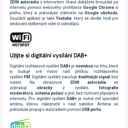
2DIN autorádio
s internetem. Hravě dokážete brouzdat po
internetu pomocí webového prohlížeče
Google Chrome
či
jiného, který si jednoduše stáhnete na
Google obchodu
.
Součástí aplikací je také
Youtube
, který se skvěle hodí pro
sledování oblíbených videí či videoklipů.
Užijte si digitální vysílání DAB+
Digitální rozhlasové vysílání
DAB+
je
novinkou
na trhu, které
si buduje své místo nad příčkou rozhlasového
vysílání
FM.
Digitální vysílání zaručuje
kvalitnější signál
bez
rušení. Na obrazovce
2DIN autorádi
a
se
zobrazují
obrázky
z vysílání,
fotografie
moderátorů
,
schéma počasí
a jiné, bez nutnosti připojení k
internetu. Pro digitální vysílání
DAB+
je nutné mít speciální
anténu, kterou naleznete v naší nabídce. Anténa se
jednoduše propojí s autorádiem pomocí
USB portu.