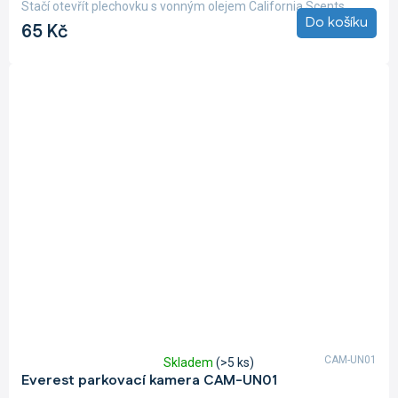
5,0
Stačí otevřít plechovku s vonným olejem California Scents,...
z
Do košíku
65 Kč
5
hvězdiček.
CAM-UN01
Skladem
(>5 ks)
Průměrné
Everest parkovací kamera CAM-UN01
hodnocení