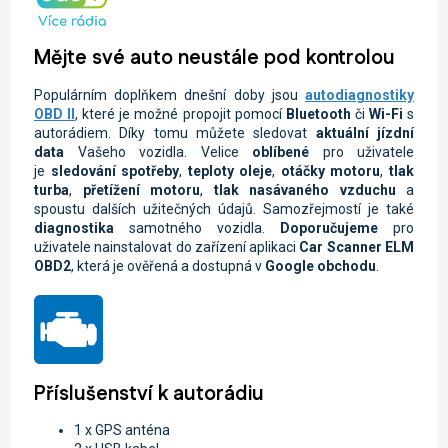
Mějte své auto neustále pod kontrolou
Populárním doplňkem dnešní doby jsou
autodiagnostiky
OBD II
, které je možné propojit pomocí
Bluetooth
či
Wi-Fi
s
autorádiem. Díky tomu můžete sledovat
aktuální jízdní
data
Vašeho vozidla.
Velice
oblíbené
pro uživatele
je
sledování spotřeby
,
teploty oleje
,
otáčky motoru
,
tlak
turba
,
přetížení motoru
,
tlak nasávaného vzduchu
a
spoustu dalších užitečných údajů. Samozřejmostí je také
diagnostika
samotného vozidla.
Doporučujeme
pro
uživatele nainstalovat do zařízení aplikaci
Car Scanner ELM
OBD2
, která je ověřená a dostupná v
Google obchodu
.
Příslušenství k autorádiu
1 x GPS anténa