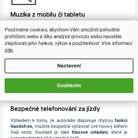
Muzika z mobilu či tabletu
Při poslechu oblíbené skladby během cestování se čas Vaší
Používáme cookies, abychom Vám umožnili pohodlné
jízdy neuvěřitelně zkrátí. Díky širokému spektru možnosti
prohlížení webu a díky analýze provozu webu neustále
připojení nebudete odkázáni pouze na rozhlasové vysílání.
zlepšovali jeho funkce, výkon a použitelnost. Více informací
Svou oblíbenou hudbu a videa můžete sdílet pomocí
USB
flashdisku či
Bluetooth
. Lze také jednoduše nahrávky
zde
.
streamovat ze svého chytrého zařízení pomocí funkce
Wi-
Fi
s podporou
Android
aplikací. Pokud právě nemáte po ruce
Nastavení
telefon nebo přehrávač, nalaďte si oblíbené rádiové stanice
na
FM/AM
frekvenci či na digitálním vysílání
DAB+
.
Souhlasím
Bezpečné telefonování za jízdy
Vzhledem k tomu, že autorádio disponuje chytrou
funkcí
Handsfree,
můžete
bezpečně vyřizovat své hovory během
Vaší cesty. Součástí je také
hlasové ovládání
, které je
nepostradatelné při bezpečné jízdě.