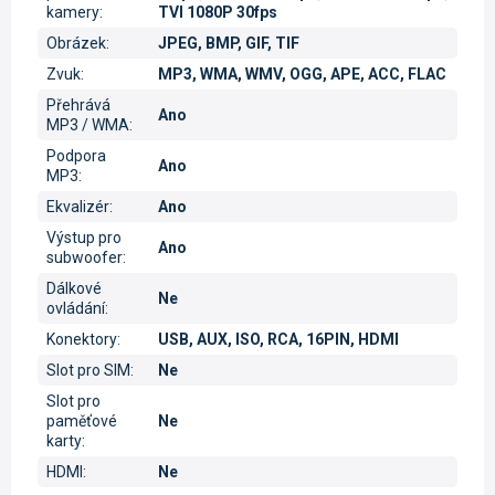
kamery
:
TVI 1080P 30fps
Obrázek
:
JPEG, BMP, GIF, TIF
Zvuk
:
MP3, WMA, WMV, OGG, APE, ACC, FLAC
Přehrává
Ano
MP3 / WMA
:
Podpora
Ano
MP3
:
Ekvalizér
:
Ano
Výstup pro
Ano
subwoofer
:
Dálkové
Ne
ovládání
:
Konektory
:
USB, AUX, ISO, RCA, 16PIN, HDMI
Slot pro SIM
:
Ne
Slot pro
paměťové
Ne
karty
:
HDMI
:
Ne