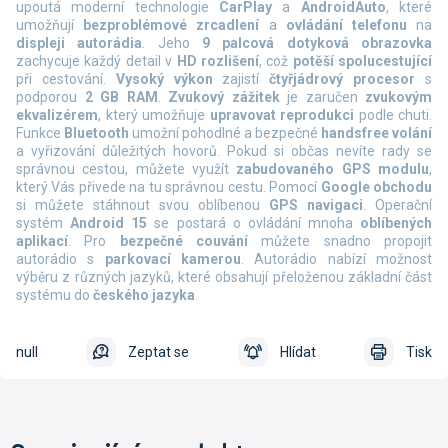
upoutá moderní technologie
CarPlay
a
AndroidAuto
, které
umožňují
bezproblémové zrcadlení
a
ovládání telefonu
na
displeji autorádia
. Jeho
9 palcová dotyková obrazovka
zachycuje každý detail v
HD rozlišení
, což
potěší spolucestující
při cestování.
Vysoký výkon
zajistí
čtyřjádrový procesor
s
podporou
2 GB RAM
.
Zvukový zážitek
je zaručen
zvukovým
ekvalizérem
, který umožňuje
upravovat reprodukci
podle chuti.
Funkce
Bluetooth
umožní pohodlné a bezpečné
handsfree volání
a vyřizování důležitých hovorů. Pokud si občas nevíte rady se
správnou cestou, můžete využít
zabudovaného GPS modulu
,
který Vás přivede na tu správnou cestu. Pomocí
Google obchodu
si můžete stáhnout svou oblíbenou
GPS navigaci
. Operační
systém
Android 15
se postará o ovládání mnoha
oblíbených
aplikací
. Pro
bezpečné couvání
můžete snadno propojit
autorádio s
parkovací kamerou
. Autorádio nabízí možnost
výběru z různých jazyků, které obsahují přeloženou základní část
systému do
českého jazyka
.
null
Zeptat se
Hlídat
Tisk