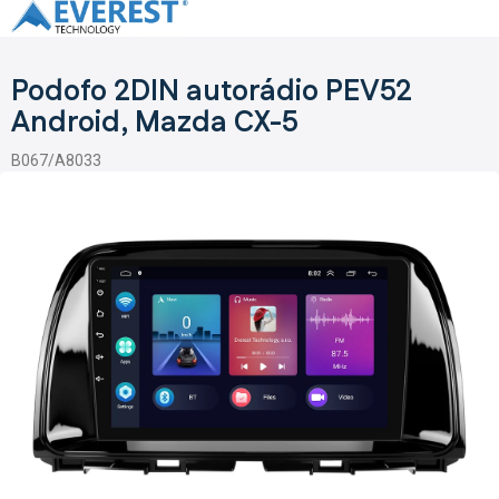
Přejít
na
obsah
Podofo 2DIN autorádio PEV52
Android, Mazda CX-5
B067/A8033