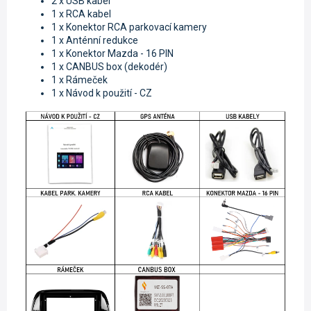
2 x USB kabel
1 x RCA kabel
1 x Konektor RCA parkovací kamery
1 x Anténní redukce
1 x Konektor Mazda - 16 PIN
1 x CANBUS box (dekodér)
1 x Rámeček
1 x Návod k použití - CZ