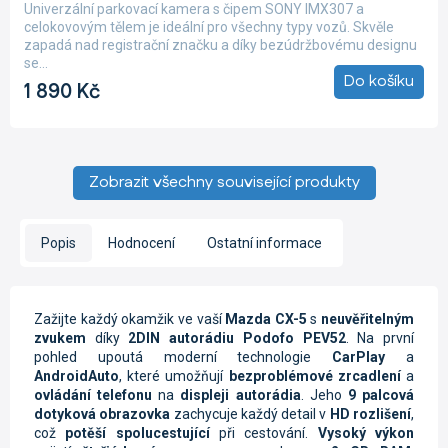
produktu
Univerzální parkovací kamera s čipem SONY IMX307 a
je
celokovovým tělem je ideální pro všechny typy vozů. Skvěle
5,0
zapadá nad registrační značku a díky bezúdržbovému designu
z
se...
5
Do košíku
1 890 Kč
hvězdiček.
Zobrazit všechny související produkty
Popis
Hodnocení
Ostatní informace
Zažijte každý okamžik ve vaší
Mazda CX-5
s
neuvěřitelným
zvukem
díky
2DIN autorádiu Podofo PEV52
. Na první
pohled upoutá moderní technologie
CarPlay
a
AndroidAuto
, které umožňují
bezproblémové zrcadlení
a
ovládání telefonu
na
displeji autorádia
. Jeho
9 palcová
dotyková obrazovka
zachycuje každý detail v
HD rozlišení
,
což
potěší spolucestující
při cestování.
Vysoký výkon