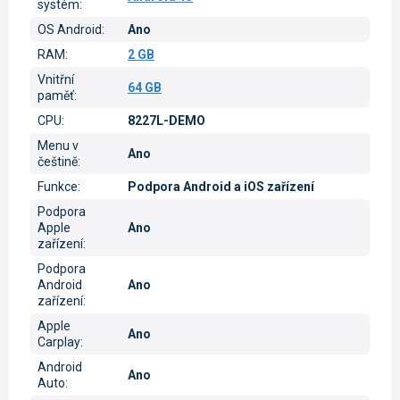
systém
:
OS Android
:
Ano
RAM
:
2 GB
Vnitřní
64 GB
paměť
:
CPU
:
8227L-DEMO
Menu v
Ano
češtině
:
Funkce
:
Podpora Android a iOS zařízení
Podpora
Apple
Ano
zařízení
:
Podpora
Android
Ano
zařízení
:
Apple
Ano
Carplay
:
Android
Ano
Auto
: