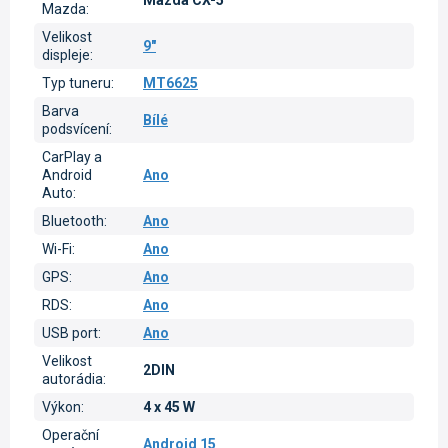
Mazda CX-5
Mazda
:
Velikost
9"
displeje
:
Typ tuneru
:
MT6625
Barva
Bílé
podsvícení
:
CarPlay a
Android
Ano
Auto
:
Bluetooth
:
Ano
Wi-Fi
:
Ano
GPS
:
Ano
RDS
:
Ano
USB port
:
Ano
Velikost
2DIN
autorádia
:
Výkon
:
4 x 45 W
Operační
Android 15