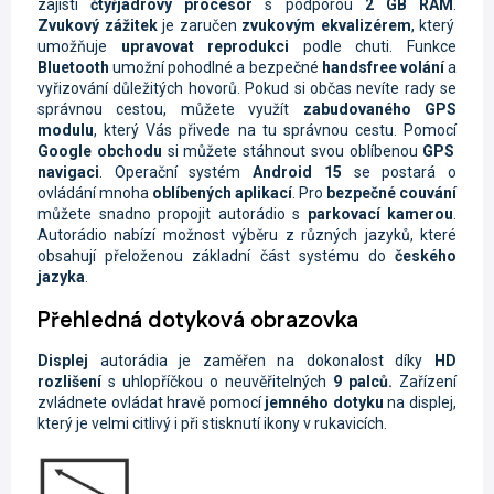
zajistí
čtyřjádrový procesor
s podporou
2 GB RAM
.
Zvukový zážitek
je zaručen
zvukovým ekvalizérem
, který
umožňuje
upravovat reprodukci
podle chuti. Funkce
Bluetooth
umožní pohodlné a bezpečné
handsfree volání
a
vyřizování důležitých hovorů. Pokud si občas nevíte rady se
správnou cestou, můžete využít
zabudovaného GPS
modulu
, který Vás přivede na tu správnou cestu. Pomocí
Google obchodu
si můžete stáhnout svou oblíbenou
GPS
navigaci
. Operační systém
Android 15
se postará o
ovládání mnoha
oblíbených aplikací
. Pro
bezpečné couvání
můžete snadno propojit autorádio s
parkovací kamerou
.
Autorádio nabízí možnost výběru z různých jazyků, které
obsahují přeloženou základní část systému do
českého
jazyka
.
Přehledná dotyková obrazovka
Displej
autorádia je zaměřen na dokonalost díky
HD
rozlišení
s uhlopříčkou o neuvěřitelných
9 palců.
Zařízení
zvládnete ovládat hravě pomocí
jemného dotyku
na displej,
který je velmi citlivý i při stisknutí ikony v rukavicích.