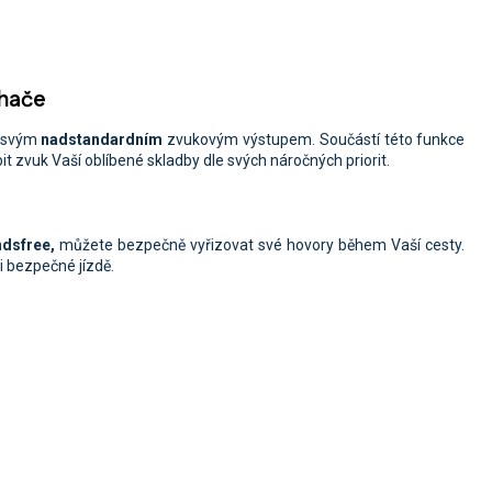
chače
e svým
nadstandardním
zvukovým výstupem. Součástí této funkce
bit zvuk Vaší oblíbené skladby dle svých náročných priorit.
ndsfree,
můžete
bezpečně vyřizovat své hovory během Vaší cesty.
ři bezpečné jízdě.