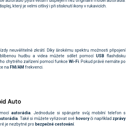
 se autorádio pyšní větším displejem než originální model autorádia.
isplej, který je velmi citlivý i při stisknutí ikony v rukavicích.
zdy neuvěřitelně zkrátí. Díky širokému spektru možnosti připojení
oblíbenou hudbu a videa můžete sdílet pomocí
USB
flashdisku
ého chytrého zařízení pomocí funkce
Wi-Fi
. Pokud právě nemáte po
ice na
FM/AM
frekvenci.
oid Auto
mocí
autorádia
. Jednoduše si spárujete svůj mobilní telefon s
 autorádia
. Také si můžete vyřizovat své
hovory
či například
zprávy
eré je nezbytné pro
bezpečné cestování
.