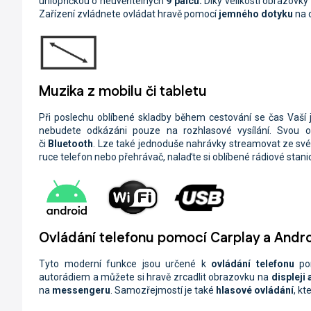
uhlopříčkou o neuvěřitelných
9 palců.
Díky velikosti obrazovky
Zařízení zvládnete ovládat hravě pomocí
jemného dotyku
na d
Muzika z mobilu či tabletu
Při poslechu oblíbené skladby během cestování se čas Vaší jí
nebudete odkázáni pouze na rozhlasové vysílání. Svou 
či
Bluetooth
. Lze také jednoduše nahrávky streamovat ze sv
ruce telefon nebo přehrávač, nalaďte si oblíbené rádiové stan
Ovládání telefonu pomocí Carplay a Andr
Tyto moderní funkce jsou určené k
ovládání telefonu
po
autorádiem a můžete si hravě zrcadlit obrazovku na
displeji
na
messengeru
. Samozřejmostí je také
hlasové ovládání
, kt