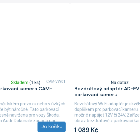
CAM-VW01
Skladem
(1 ks)
Na dotaz
Průměrné
arkovací kamera CAM-
Bezdrátový adaptér AD-EV
hodnocení
parkovací kameru
produktu
je
 městském provozu nebo v úzkých
Bezdrátový Wi-Fi adaptér je skvě
5,0
e být náročné. Tato parkovací
doplňkem pro parkovací kameru. 
z
esně navržena pro vozy Škoda,
možné napájet 12V či 24V. Zaříze
5
 Audi. Dokonale zapadá nad...
obraz bezdrátově z parkovací ka
hvězdiček.
Do košíku
displej Vašeho...
1 089 Kč