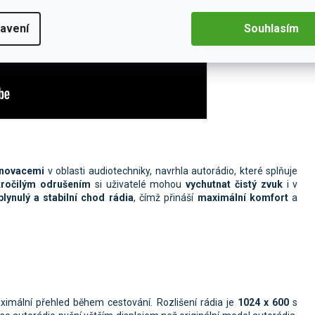
avení
Souhlasím
inovacemi
v oblasti audiotechniky, navrhla autorádio, které splňuje
ročilým odrušením
si uživatelé mohou
vychutnat čistý zvuk
i v
plynulý a stabilní chod rádia
, čímž přináší
maximální komfort
a
imální přehled během cestování. Rozlišení rádia je
1024 x 600
s