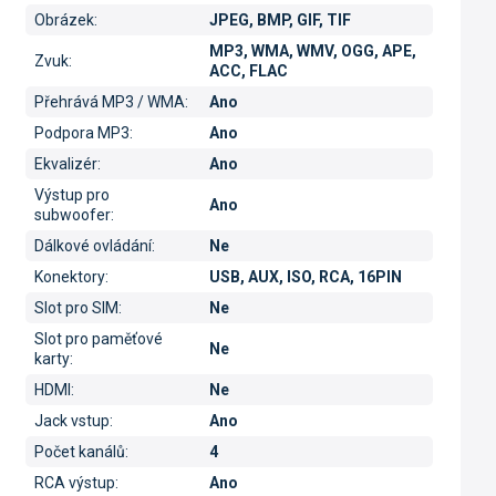
Obrázek
:
JPEG, BMP, GIF, TIF
MP3, WMA, WMV, OGG, APE,
Zvuk
:
ACC, FLAC
Přehrává MP3 / WMA
:
Ano
Podpora MP3
:
Ano
Ekvalizér
:
Ano
Výstup pro
Ano
subwoofer
:
Dálkové ovládání
:
Ne
Konektory
:
USB, AUX, ISO, RCA, 16PIN
Slot pro SIM
:
Ne
Slot pro paměťové
Ne
karty
:
HDMI
:
Ne
Jack vstup
:
Ano
Počet kanálů
:
4
RCA výstup
:
Ano