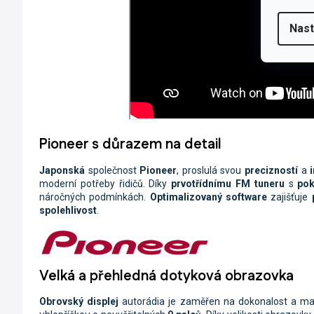
Nast
Pioneer s důrazem na detail
Japonská
společnost
Pioneer
, proslulá svou
precizností
a
moderní potřeby řidičů. Díky
prvotřídnímu FM tuneru
s
pok
náročných podmínkách.
Optimalizovaný software
zajišťuje
spolehlivost
.
Velká a přehledná dotyková obrazovka
Obrovský displej
autorádia je zaměřen na dokonalost a max