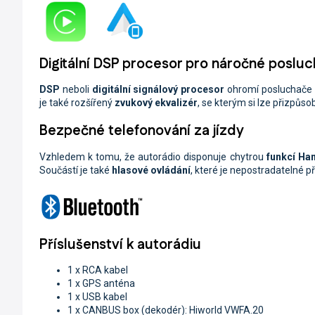
Digitální DSP procesor pro náročné poslu
DSP
neboli
digitální signálový procesor
ohromí posluchač
je také rozšířený
zvukový ekvalizér
, se kterým si lze přizpůso
Bezpečné telefonování za jízdy
Vzhledem k tomu, že autorádio disponuje chytrou
funkcí Ha
Součástí je také
hlasové ovládání
, které je nepostradatelné p
Příslušenství k autorádiu
1 x RCA kabel
1 x GPS anténa
1 x USB kabel
1 x CANBUS box (dekodér): Hiworld VWFA.20