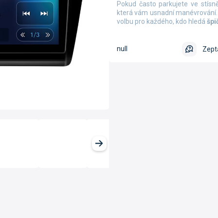
Pokud často parkujete ve stísn
která vám usnadní manévrování
volbu pro každého, kdo hledá
špi
null
Zept