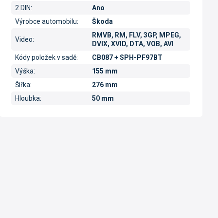
2 DIN
:
Ano
Výrobce automobilu
:
Škoda
RMVB, RM, FLV, 3GP, MPEG,
Video
:
DVIX, XVID, DTA, VOB, AVI
Kódy položek v sadě
:
CB087 + SPH-PF97BT
Výška
:
155 mm
Šířka
:
276 mm
Hloubka
:
50 mm