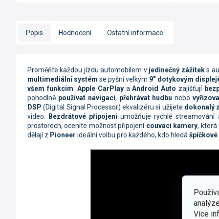
Popis
Hodnocení
Ostatní informace
Proměňte každou jízdu automobilem v
jedinečný zážitek
s a
multimediální systém
se pyšní velkým
9" dotykovým disple
všem funkcím
.
Apple CarPlay
a
Android Auto
zajišťují
bez
pohodlně
používat navigaci
,
přehrávat hudbu
nebo
vyřizov
DSP
(Digital Signal Processor) ekvalizéru si užijete
dokonalý z
video.
Bezdrátové připojení
umožňuje rychlé streamování a
prostorech, oceníte možnost připojení
couvací kamery
, kter
dělají z
Pioneer
ideální volbu pro každého, kdo hledá
špičkové
Použív
analýze
Více in