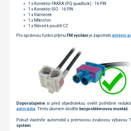
1 x Konektor FAKRA (PQ quadlock) - 16 PIN
1 x Konektor ISO - 16 PIN
1 x Rámeček
1 x Mikrofon
1 x Návod k použití CZ
Pro správnou funkci příjmu
FM vysílání
je zapotřebí
anténní a
Doporučujeme
si před objednávkou ověřit potřebné redu
autorádia
. Tímto úkonem docílíte
bezproblémovou montáž
.
Pokud vlastníte automobil s prémiovou zvukovou výbavou "
systém
.