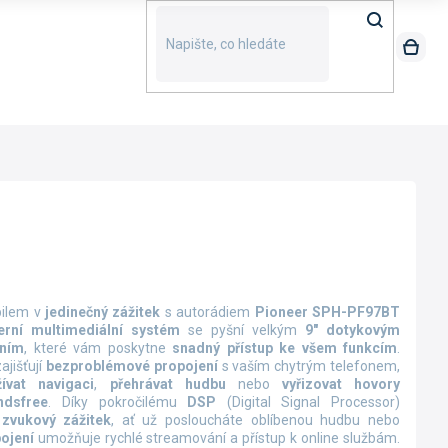
bilem v
jedinečný zážitek
s autorádiem
Pioneer SPH-PF97BT
rní multimediální systém
se pyšní velkým
9" dotykovým
áním
, které vám poskytne
snadný přístup ke všem funkcím
.
ajišťují
bezproblémové propojení
s vaším chytrým telefonem,
ívat navigaci
,
přehrávat hudbu
nebo
vyřizovat hovory
ndsfree
. Díky pokročilému
DSP
(Digital Signal Processor)
zvukový zážitek
, ať už posloucháte oblíbenou hudbu nebo
ojení
umožňuje rychlé streamování a přístup k online službám.