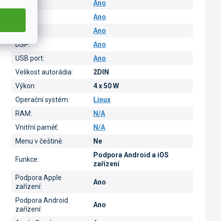
Wi-Fi
:
Ano
GPS
:
Ano
RDS
:
Ano
DSP
:
Ano
USB port
:
Ano
Velikost autorádia
:
2DIN
Výkon
:
4 x 50 W
Operační systém
:
Linux
RAM
:
N/A
Vnitřní paměť
:
N/A
Menu v češtině
:
Ne
Podpora Android a iOS
Funkce
:
zařízení
Podpora Apple
Ano
zařízení
:
Podpora Android
Ano
zařízení
: