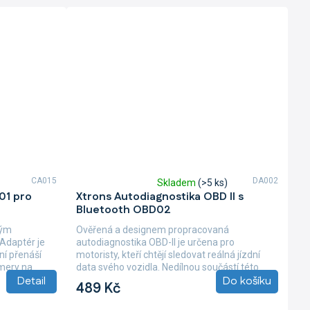
CA015
DA002
Skladem
(>5 ks)
Průměrné
01 pro
Xtrons Autodiagnostika OBD II s
hodnocení
Bluetooth OBD02
produktu
je
lým
Ověřená a designem propracovaná
5,0
Adaptér je
autodiagnostika OBD-II je určena pro
z
ní přenáší
motoristy, kteří chtějí sledovat reálná jízdní
5
mery na
data svého vozidla. Nedílnou součástí této
hvězdiček.
Detail
Do košíku
propracované...
489 Kč