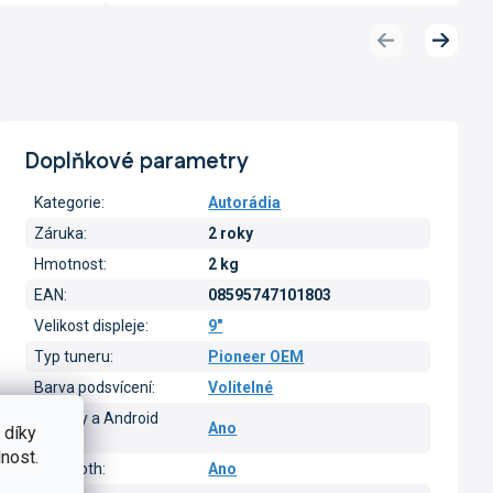
Předchozí
Další
produkt
produk
Doplňkové parametry
Kategorie
:
Autorádia
Záruka
:
2 roky
Hmotnost
:
2 kg
EAN
:
08595747101803
Velikost displeje
:
9"
Typ tuneru
:
Pioneer OEM
Barva podsvícení
:
Volitelné
CarPlay a Android
Ano
 díky
Auto
:
nost.
Bluetooth
:
Ano