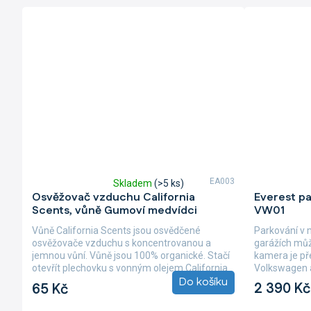
EA003
Skladem
(>5 ks)
Průměrné
Průměrné
Osvěžovač vzduchu California
Everest p
hodnocení
hodnocení
Scents, vůně Gumoví medvídci
VW01
produktu
produktu
je
je
Vůně California Scents jsou osvědčené
Parkování v
5,0
3,5
osvěžovače vzduchu s koncentrovanou a
garážích můž
z
z
jemnou vůní. Vůně jsou 100% organické. Stačí
kamera je př
5
5
otevřít plechovku s vonným olejem California
Volkswagen a
hvězdiček.
hvězdiček.
Do košíku
Scents,...
2 390 Kč
65 Kč