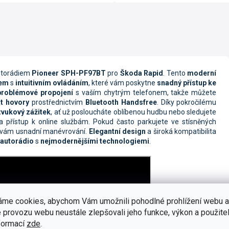
utorádiem
Pioneer SPH-PF97BT
pro
Škoda Rapid
. Tento
moderní
jem
s
intuitivním ovládáním
, které vám poskytne
snadný přístup ke
problémové propojení
s vaším chytrým telefonem, takže můžete
at hovory
prostřednictvím
Bluetooth Handsfree
. Díky pokročilému
vukový zážitek
, ať už posloucháte oblíbenou hudbu nebo sledujete
 přístup k online službám. Pokud často parkujete ve stísněných
á vám usnadní manévrování.
Elegantní design
a široká kompatibilita
 autorádio
s
nejmodernějšími technologiemi
.
áme cookies, abychom Vám umožnili pohodlné prohlížení webu a
 provozu webu neustále zlepšovali jeho funkce, výkon a použitel
formací
zde
.