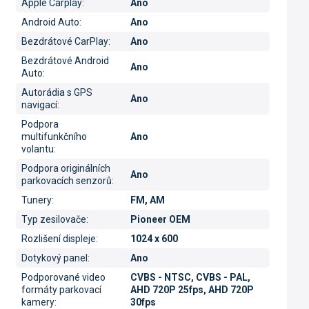
Apple Carplay
:
Ano
Android Auto
:
Ano
Bezdrátové CarPlay
:
Ano
Bezdrátové Android
Ano
Auto
:
Autorádia s GPS
Ano
navigací
:
Podpora
multifunkčního
Ano
volantu
:
Podpora originálních
Ano
parkovacích senzorů
:
Tunery
:
FM, AM
Typ zesilovače
:
Pioneer OEM
Rozlišení displeje
:
1024 x 600
Dotykový panel
:
Ano
Podporované video
CVBS - NTSC, CVBS - PAL,
formáty parkovací
AHD 720P 25fps, AHD 720P
kamery
:
30fps