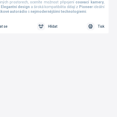
ěných prostorech, oceníte možnost připojení
couvací kamery
,
.
Elegantní design
a široká kompatibilita dělají z
Pioneer
ideální
čkové autorádio
s
nejmodernějšími technologiemi
.
at se
Hlídat
Tisk