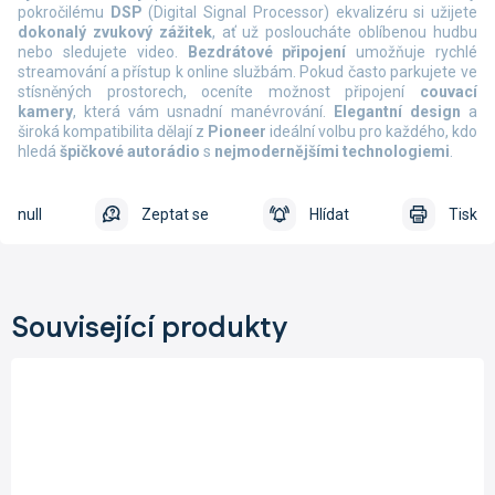
pokročilému
DSP
(Digital Signal Processor) ekvalizéru si užijete
dokonalý zvukový zážitek
, ať už posloucháte oblíbenou hudbu
nebo sledujete video.
Bezdrátové připojení
umožňuje rychlé
streamování a přístup k online službám. Pokud často parkujete ve
stísněných prostorech, oceníte možnost připojení
couvací
kamery
, která vám usnadní manévrování.
Elegantní design
a
široká kompatibilita dělají z
Pioneer
ideální volbu pro každého, kdo
hledá
špičkové autorádio
s
nejmodernějšími technologiemi
.
null
Zeptat se
Hlídat
Tisk
Související produkty