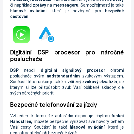
či například
zprávy
na
messengeru
. Samozřejmostí je také
hlasové ovládání
, které je nezbytné pro
bezpečné
cestování
.
Digitální DSP procesor pro náročné
posluchače
DSP
neboli
digitální signálový procesor
ohromí
posluchače svým
nadstandardním
zvukovým výstupem.
Součástí této funkce je také rozšířený
zvukový ekvalizér
, se
kterým si lze přizpůsobit zvuk Vaší oblíbené skladby dle
svých náročných priorit.
Bezpečné telefonování za jízdy
Vzhledem k tomu, že autorádio disponuje chytrou
funkcí
Handsfree,
můžete
bezpečně vyřizovat své hovory během
Vaší cesty. Součástí je také
hlasové ovládání
, které je
nepostradatelné při bezpečné jízdě.