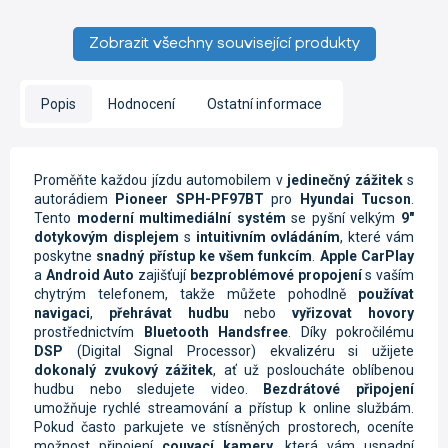
Zobrazit všechny související produkty
Popis
Hodnocení
Ostatní informace
Proměňte každou jízdu automobilem v
jedinečný zážitek
s
autorádiem
Pioneer SPH-PF97BT
pro
Hyundai Tucson
.
Tento
moderní multimediální systém
se pyšní velkým
9"
dotykovým displejem
s
intuitivním ovládáním
, které vám
poskytne
snadný přístup ke všem funkcím
.
Apple CarPlay
a
Android Auto
zajišťují
bezproblémové propojení
s vaším
chytrým telefonem, takže můžete pohodlně
používat
navigaci
,
přehrávat hudbu
nebo
vyřizovat hovory
prostřednictvím
Bluetooth Handsfree
. Díky pokročilému
DSP
(Digital Signal Processor) ekvalizéru si užijete
dokonalý zvukový zážitek
, ať už posloucháte oblíbenou
hudbu nebo sledujete video.
Bezdrátové připojení
umožňuje rychlé streamování a přístup k online službám.
Pokud často parkujete ve stísněných prostorech, oceníte
možnost připojení
couvací kamery
, která vám usnadní