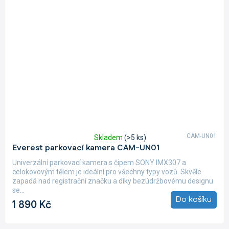
CAM-UN01
Skladem
(>5 ks)
Průměrné
Everest parkovací kamera CAM-UN01
hodnocení
produktu
Univerzální parkovací kamera s čipem SONY IMX307 a
je
celokovovým tělem je ideální pro všechny typy vozů. Skvěle
5,0
zapadá nad registrační značku a díky bezúdržbovému designu
z
se...
5
Do košíku
1 890 Kč
hvězdiček.