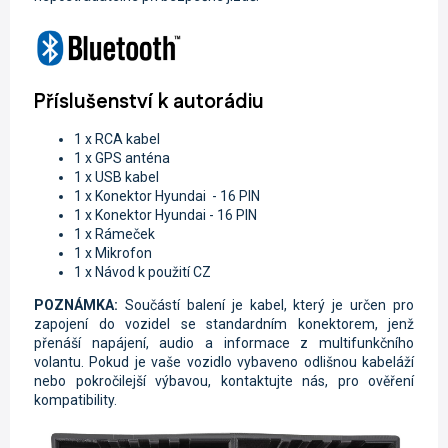
Příslušenství k autorádiu
1 x RCA kabel
1 x GPS anténa
1 x USB kabel
1 x Konektor Hyundai - 16 PIN
1 x Konektor Hyundai - 16 PIN
1 x Rámeček
1 x Mikrofon
1 x Návod k použití CZ
POZNÁMKA:
Součástí balení je kabel, který je určen pro
zapojení do vozidel se standardním konektorem, jenž
přenáší napájení, audio a informace z multifunkčního
volantu. Pokud je vaše vozidlo vybaveno odlišnou kabeláží
nebo pokročilejší výbavou, kontaktujte nás, pro ověření
kompatibility.