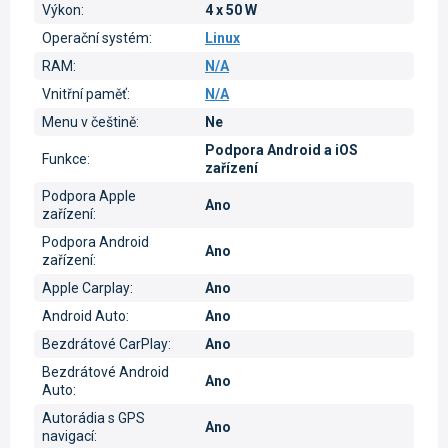
Výkon
:
4 x 50 W
Operační systém
:
Linux
RAM
:
N/A
Vnitřní paměť
:
N/A
Menu v češtině
:
Ne
Podpora Android a iOS
Funkce
:
zařízení
Podpora Apple
Ano
zařízení
:
Podpora Android
Ano
zařízení
:
Apple Carplay
:
Ano
Android Auto
:
Ano
Bezdrátové CarPlay
:
Ano
Bezdrátové Android
Ano
Auto
:
Autorádia s GPS
Ano
navigací
: