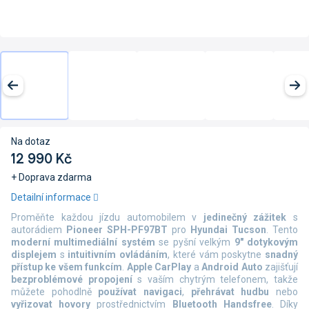
Na dotaz
12 990 Kč
+ Doprava zdarma
Měrná
Detailní informace
cena:
Proměňte každou jízdu automobilem v
jedinečný zážitek
s
autorádiem
Pioneer SPH-PF97BT
pro
Hyundai Tucson
. Tento
moderní multimediální systém
se pyšní velkým
9" dotykovým
displejem
s
intuitivním ovládáním
, které vám poskytne
snadný
přístup ke všem funkcím
.
Apple CarPlay
a
Android Auto
zajišťují
bezproblémové propojení
s vaším chytrým telefonem, takže
můžete pohodlně
používat navigaci
,
přehrávat hudbu
nebo
vyřizovat hovory
prostřednictvím
Bluetooth Handsfree
. Díky