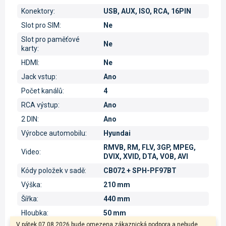
Konektory
:
USB, AUX, ISO, RCA, 16PIN
Slot pro SIM
:
Ne
Slot pro paměťové
Ne
karty
:
HDMI
:
Ne
Jack vstup
:
Ano
Počet kanálů
:
4
RCA výstup
:
Ano
2 DIN
:
Ano
Výrobce automobilu
:
Hyundai
RMVB, RM, FLV, 3GP, MPEG,
Video
:
DVIX, XVID, DTA, VOB, AVI
Kódy položek v sadě
:
CB072 + SPH-PF97BT
Výška
:
210 mm
Šířka
:
440 mm
Hloubka
:
50 mm
V pátek 07.08.2026 bude omezena zákaznická podpora a nebude