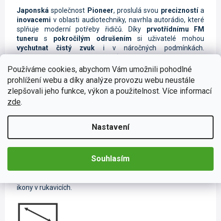
Japonská
společnost
Pioneer
, proslulá svou
precizností
a
inovacemi
v oblasti audiotechniky, navrhla autorádio, které
splňuje moderní potřeby řidičů. Díky
prvotřídnímu FM
tuneru
s
pokročilým odrušením
si uživatelé mohou
vychutnat čistý zvuk
i v náročných podmínkách.
Optimalizovaný software
zajišťuje
plynulý a stabilní chod
rádia
, čímž přináší
maximální komfort
a
spolehlivost
.
Používáme cookies, abychom Vám umožnili pohodlné
prohlížení webu a díky analýze provozu webu neustále
zlepšovali jeho funkce, výkon a použitelnost. Více informací
zde
.
Velká a přehledná dotyková obrazovka
Nastavení
Obrovský displej
autorádia je zaměřen na dokonalost a
maximální přehled během cestování. Rozlišení rádia je
1024
x 600
s uhlopříčkou o neuvěřitelných
9 palců.
Díky velikosti
Souhlasím
obrazovky se autorádio pyšní větším displejem než originální
model autorádia. Zařízení zvládnete ovládat hravě pomocí
jemného dotyku
na displej, který je velmi citlivý i při stisknutí
ikony v rukavicích.