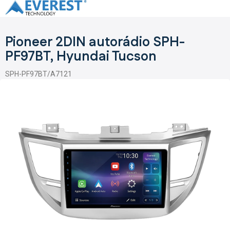
Přejít
na
obsah
Pioneer 2DIN autorádio SPH-
PF97BT, Hyundai Tucson
SPH-PF97BT/A7121