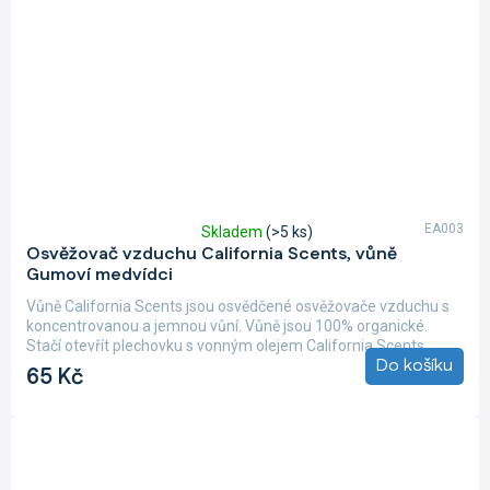
EA003
Skladem
(>5 ks)
Průměrné
Osvěžovač vzduchu California Scents, vůně
hodnocení
Gumoví medvídci
produktu
je
Vůně California Scents jsou osvědčené osvěžovače vzduchu s
5,0
koncentrovanou a jemnou vůní. Vůně jsou 100% organické.
z
Stačí otevřít plechovku s vonným olejem California Scents,...
5
Do košíku
65 Kč
hvězdiček.