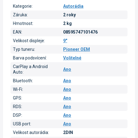
Kategorie
:
Autorádia
Záruka
:
2 roky
Hmotnost
:
2 kg
EAN
:
08595747101476
Velikost displeje
:
9"
Typ tuneru
:
Pioneer OEM
Barva podsvícení
:
Volitelné
CarPlay a Android
Ano
Auto
:
Bluetooth
:
Ano
Wi-Fi
:
Ano
GPS
:
Ano
RDS
:
Ano
DSP
:
Ano
USB port
:
Ano
Velikost autorádia
:
2DIN