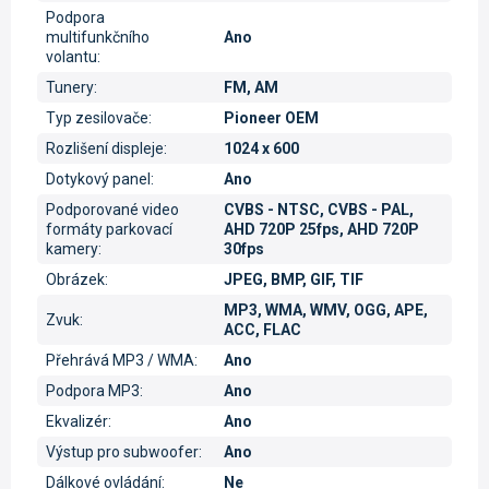
Podpora
multifunkčního
Ano
volantu
:
Tunery
:
FM, AM
Typ zesilovače
:
Pioneer OEM
Rozlišení displeje
:
1024 x 600
Dotykový panel
:
Ano
Podporované video
CVBS - NTSC, CVBS - PAL,
formáty parkovací
AHD 720P 25fps, AHD 720P
kamery
:
30fps
Obrázek
:
JPEG, BMP, GIF, TIF
MP3, WMA, WMV, OGG, APE,
Zvuk
:
ACC, FLAC
Přehrává MP3 / WMA
:
Ano
Podpora MP3
:
Ano
Ekvalizér
:
Ano
Výstup pro subwoofer
:
Ano
Dálkové ovládání
:
Ne