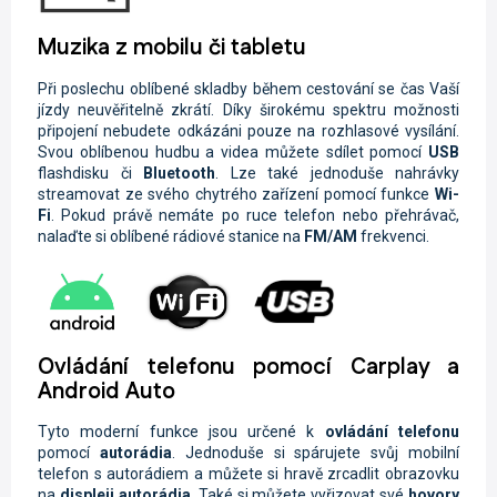
Muzika z mobilu či tabletu
Při poslechu oblíbené skladby během cestování se čas Vaší
jízdy neuvěřitelně zkrátí. Díky širokému spektru možnosti
připojení nebudete odkázáni pouze na rozhlasové vysílání.
Svou oblíbenou hudbu a videa můžete sdílet pomocí
USB
flashdisku či
Bluetooth
. Lze také jednoduše nahrávky
streamovat ze svého chytrého zařízení pomocí funkce
Wi-
Fi
. Pokud právě nemáte po ruce telefon nebo přehrávač,
nalaďte si oblíbené rádiové stanice na
FM/AM
frekvenci.
Ovládání telefonu pomocí Carplay a
Android Auto
Tyto moderní funkce jsou určené k
ovládání telefonu
pomocí
autorádia
. Jednoduše si spárujete svůj mobilní
telefon s autorádiem a můžete si hravě zrcadlit obrazovku
na
displeji autorádia
. Také si můžete vyřizovat své
hovory