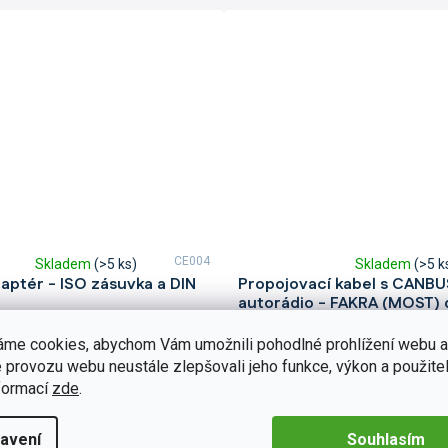
CE004
Skladem
(>5 ks)
Skladem
(>5 k
Průměrné
aptér - ISO zásuvka a DIN
Propojovací kabel s CANBU
hodnocení
autorádio - FAKRA (MOST) 
produktu
VW, Škoda
je
tér je vhodný pro každého, kdo si
5,0
áme cookies, abychom Vám umožnili pohodlné prohlížení webu a
še propojit své nové autorádio s
Propojovací kabel je vhodný pro 
z
 provozu webu neustále zlepšovali jeho funkce, výkon a použitel
. Adaptér obsahuje
si chce jednoduše propojit své no
5
lovače, který je nepostradatelný
formací
zde
.
autorádio nebo navigaci s autom
hvězdiček.
kompletní sada obsahuje také řídí
Do košíku
neboli...
789 Kč
avení
Souhlasím