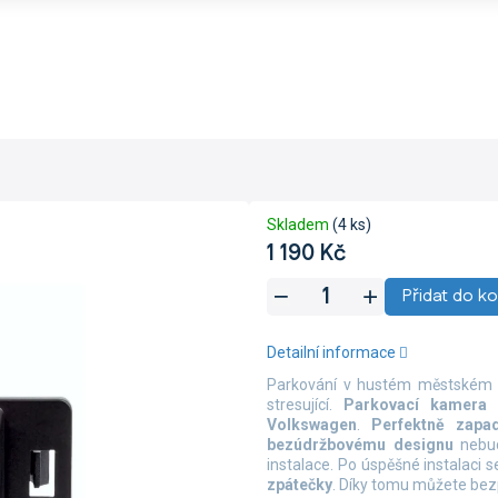
Skladem
(4 ks)
1 190 Kč
Měrná
Přidat do ko
cena:
Detailní informace
Parkování v hustém městském p
stresující.
Parkovací kamera
Volkswagen
.
Perfektně zap
bezúdržbovému designu
nebud
instalace. Po úspěšné instalaci
zpátečky
. Díky tomu můžete bezp