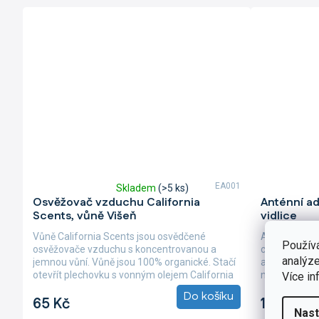
EA001
Skladem
(>5 ks)
Průměrné
Průměrné
Osvěžovač vzduchu California
Anténní ad
hodnocení
hodnocení
Scents, vůně Višeň
vidlice
produktu
produktu
je
je
Vůně California Scents jsou osvědčené
Anténní adap
5,0
4,9
Použív
osvěžovače vzduchu s koncentrovanou a
chce jednodu
z
z
analýze
jemnou vůní. Vůně jsou 100% organické. Stačí
automobilem
5
5
otevřít plechovku s vonným olejem California
napáječ zesi
Více in
hvězdiček.
hvězdiček.
Scents,...
pro získání...
Do košíku
65 Kč
134 Kč
Nast