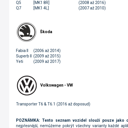
Q5
[MK1 8R]
(2008 až 2016)
Q7
[MK1 4L]
(2007 až 2010)
Škoda
Fabia II
(2006 až 2014)
Superb II
(2009 až 2015)
Yeti
(2009 až 2017)
Volkswagen - VW
Transporter T6 & T6.1
(2016 až doposud)
POZNÁMKA: Tento seznam vozidel slouží pouze jako o
nejpřesnější, nemůžeme pokrýt všechny varianty každé aplika