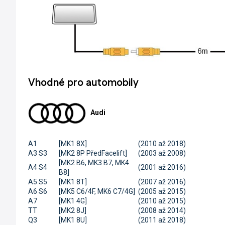
Vhodné pro automobily
Audi
A1
[MK1 8X]
(2010 až 2018)
A3 S3
[MK2 8P PředFacelift]
(2003 až 2008)
[MK2 B6, MK3 B7, MK4
A4 S4
(2001 až 2016)
B8]
A5 S5
[MK1 8T]
(2007 až 2016)
A6 S6
[MK5 C6/4F, MK6 C7/4G]
(2005 až 2015)
A7
[MK1 4G]
(2010 až 2015)
TT
[MK2 8J]
(2008 až 2014)
Q3
[MK1 8U]
(2011 až 2018)