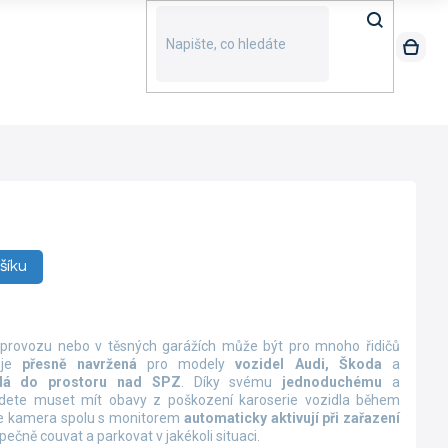
šíku
rovozu nebo v těsných garážích může být pro mnoho řidičů
je
přesně navržená
pro modely
vozidel Audi, Škoda
a
adá do prostoru nad SPZ
. Díky svému
jednoduchému
a
ete muset mít obavy z poškození karoserie vozidla během
 se kamera spolu s monitorem
automaticky aktivují při zařazení
ečně couvat a parkovat v jakékoli situaci.