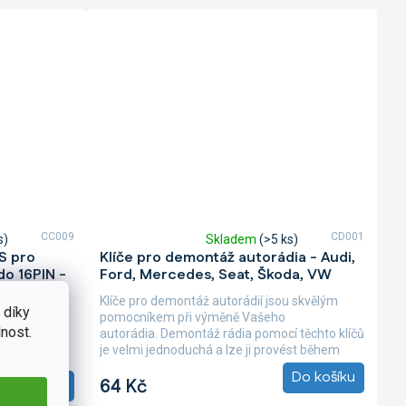
CC009
CD001
s)
Skladem
(>5 ks)
Průměrné
S pro
Klíče pro demontáž autorádia - Audi,
hodnocení
do 16PIN -
Ford, Mercedes, Seat, Škoda, VW
produktu
je
Klíče pro demontáž autorádií jsou skvělým
4,8
 díky
pomocníkem při výměně Vašeho
každého, kdo
z
nost.
autorádia. Demontáž rádia pomocí těchto klíčů
vé
5
je velmi jednoduchá a lze ji provést během
obilem. Tato
hvězdiček.
několika sekund....
cí jednotku
Do košíku
64 Kč
Do košíku