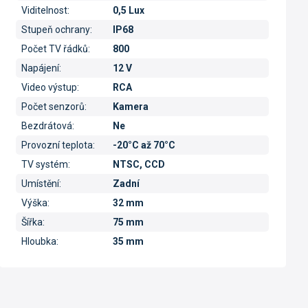
Viditelnost
:
0,5 Lux
Stupeň ochrany
:
IP68
Počet TV řádků
:
800
Napájení
:
12 V
Video výstup
:
RCA
Počet senzorů
:
Kamera
Bezdrátová
:
Ne
Provozní teplota
:
-20°C až 70°C
TV systém
:
NTSC, CCD
Umístění
:
Zadní
Výška
:
32 mm
Šířka
:
75 mm
Hloubka
:
35 mm