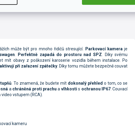
ích může být pro mnoho řidičů stresující.
Parkovací kamera
je
kswagen
.
Perfektně zapadá do prostoru nad SPZ
. Díky svému
 mít obavy z poškození karoserie vozidla během instalace. Po
ktivují při zařazení zpátečky
. Díky tomu můžete bezpečně couvat
stupňů
. To znamená, že budete mít
dokonalý přehled
o tom, co se
ěsná
a
chráněná proti prachu
a
vlhkosti
s
ochranou IP67
. Couvací
 video vstupem (RCA).
rkovací kameru