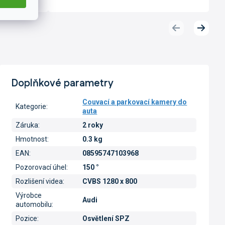
Předchozí
Další
produkt
produk
Doplňkové parametry
Couvací a parkovací kamery do
Kategorie
:
auta
Záruka
:
2 roky
Hmotnost
:
0.3 kg
EAN
:
08595747103968
Pozorovací úhel
:
150 °
Rozlišení videa
:
CVBS 1280 x 800
Výrobce
Audi
automobilu
:
Pozice
:
Osvětlení SPZ