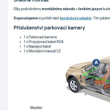
Díky podrobnému
montážnímu návodu
v
českém jazyce
bude
Doporučujeme
si pořídit také
bezdrátový adaptér
. Tím pádem
Příslušenství parkovací kamery
1 x Parkovací kamera
1 x Propojovací kabel RCA
1 x Napájecí kabel
1 x Montážní manuál CZ