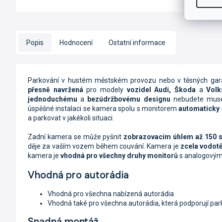
Popis
Hodnocení
Ostatní informace
Parkování v hustém městském provozu nebo v těsných garáž
přesně navržená
pro modely
vozidel Audi, Škoda
a
Vol
jednoduchému
a
bezúdržbovému designu
nebudete muset
úspěšné instalaci se kamera spolu s monitorem
automaticky a
a parkovat v jakékoli situaci.
Zadní kamera se může pyšnit
zobrazovacím úhlem až 150 
děje za vaším vozem během couvání. Kamera je
zcela vodot
kamera je
vhodná pro všechny druhy monitorů
s analogovým
Vhodná pro autorádia
Vhodná pro všechna nabízená autorádia
Vhodná také pro všechna autorádia, která podporují pa
Snadná montáž