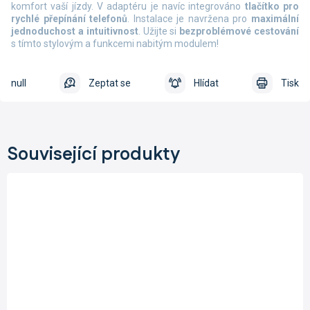
komfort vaší jízdy. V adaptéru je navíc integrováno
tlačítko pro
rychlé přepínání telefonů
. Instalace je navržena pro
maximální
jednoduchost a intuitivnost
. Užijte si
bezproblémové cestování
s tímto stylovým a funkcemi nabitým modulem!
null
Zeptat se
Hlídat
Tisk
Související produkty