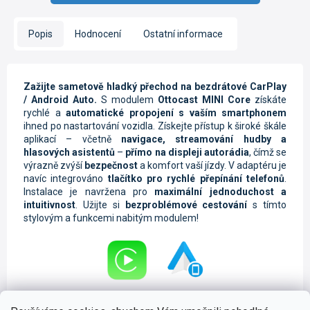
Popis
Hodnocení
Ostatní informace
Zažijte sametově hladký přechod na bezdrátové CarPlay
/ Android Auto.
S modulem
Ottocast MINI Core
získáte
rychlé a
automatické propojení s vaším smartphonem
ihned po nastartování vozidla. Získejte přístup k široké škále
aplikací – včetně
navigace, streamování hudby a
hlasových asistentů
–
přímo na displeji autorádia
, čímž se
výrazně zvýší
bezpečnost
a komfort vaší jízdy. V adaptéru je
navíc integrováno
tlačítko pro rychlé přepínání telefonů
.
Instalace je navržena pro
maximální jednoduchost a
intuitivnost
. Užijte si
bezproblémové cestování
s tímto
stylovým a funkcemi nabitým modulem!
Pokrokové funkce CarPlay a