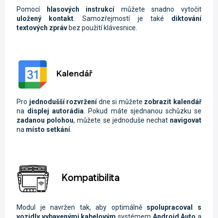
Pomocí
hlasových instrukcí
můžete snadno vytočit
uložený kontakt
. Samozřejmostí je také
diktování
textových zpráv
bez použití klávesnice.
Kalendář
Pro
jednodušší rozvržení
dne si můžete
zobrazit kalendář
na
displej autorádia
. Pokud máte sjednanou schůzku se
zadanou polohou
, můžete se jednoduše nechat
navigovat
na
místo setkání
.
Kompatibilita
Modul je navržen tak, aby optimálně
spolupracoval s
vozidly vybavenými kabelovým
systémem
Android Auto
a