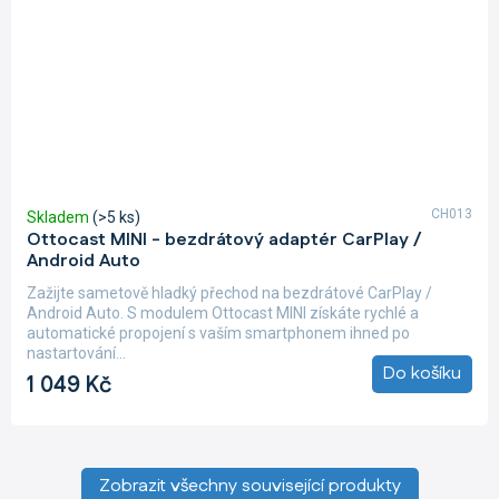
CH013
Skladem
(>5 ks)
Ottocast MINI - bezdrátový adaptér CarPlay /
Android Auto
Zažijte sametově hladký přechod na bezdrátové CarPlay /
Android Auto. S modulem Ottocast MINI získáte rychlé a
automatické propojení s vaším smartphonem ihned po
nastartování...
Do košíku
1 049 Kč
Zobrazit všechny související produkty