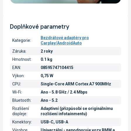
Doplňkové parametry
Bezdrátové adaptéry pro
Kategorie
:
Carplay/AndroidAuto
Záruka
:
2 roky
Hmotnost
:
0.1 kg
EAN
:
08595747104415
Výkon
:
0,75 W
CPU
:
Single-Core ARM Cortex A7 900MHz
Wi-Fi
:
Ano - 5.8 GHz / 2.4 Mbps
Bluetooth
:
Ano - 5.2
Rozlišení
Adaptivní (přizpůsobí se originálnímu
displeje
:
rozlišení infotainmentu)
Konektory
:
USB-C, USB-A
Výrobce
Univerzální - nepodporuje vozy BMW a