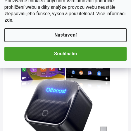
Používáme cookies, abychom Vám umožnili pohodlné
AndroidAuto
prohlížení webu a díky analýze provozu webu neustále
zlepšovali jeho funkce, výkon a použitelnost. Více informací
Tyto funkce se v posledních letech těší
vysoké popularitě
,
jelikož usnadňují každodenní využívání funkcí automobilů.
zde
.
CarPlay
a
Android Auto
nahrazují MirrorLink, který
postrádal možnost ovládání mobilního telefonu na
Nastavení
obrazovce autorádia.
Souhlasím