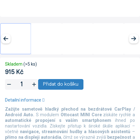
Skladem
(>5 ks)
915 Kč
Měrná
Přidat do košíku
cena:
Detailní informace
Zažijte sametově hladký přechod na bezdrátové CarPlay /
Android Auto.
S modulem
Ottocast MINI Core
získáte rychlé a
automatické propojení s vaším smartphonem
ihned po
nastartování vozidla. Získejte přístup k široké škále aplikací –
včetně
navigace, streamování hudby a hlasových asistentů
–
přímo na displeji autorádia
, čímž se výrazně zvýší
bezpečnost
a