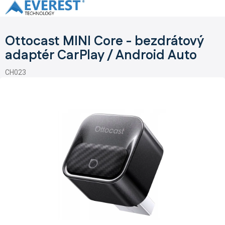
Přejít
na
obsah
Ottocast MINI Core - bezdrátový
adaptér CarPlay / Android Auto
CH023