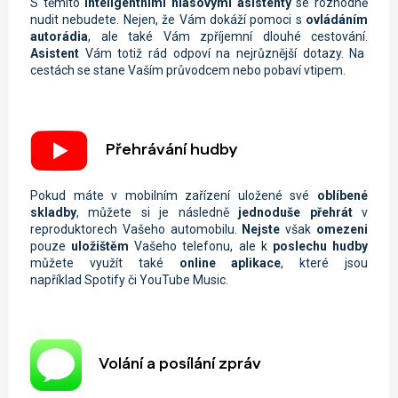
S těmito
inteligentními hlasovými asistenty
se rozhodně
nudit nebudete. Nejen, že Vám dokáží pomoci s
ovládáním
autorádia
, ale také Vám zpříjemní dlouhé cestování.
Asistent
Vám totiž rád odpoví na nejrůznější dotazy. Na
cestách se stane Vaším průvodcem nebo pobaví vtipem.
Přehrávání hudby
Pokud máte v mobilním zařízení uložené své
oblíbené
skladby
, můžete si je následně
jednoduše přehrát
v
reproduktorech Vašeho automobilu.
Nejste
však
omezeni
pouze
uložištěm
Vašeho telefonu, ale k
poslechu hudby
můžete využít také
online aplikace
, které jsou
například Spotify či YouTube Music.
Volání a posílání zpráv