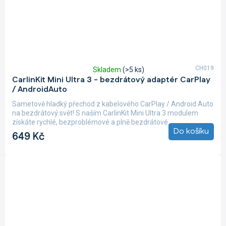
CH019
Skladem
(>5 ks)
Průměrné
CarlinKit Mini Ultra 3 - bezdrátový adaptér CarPlay
hodnocení
/ AndroidAuto
produktu
je
Sametově hladký přechod z kabelového CarPlay / Android Auto
5,0
na bezdrátový svět! S naším CarlinKit Mini Ultra 3 modulem
z
získáte rychlé, bezproblémové a plně bezdrátové...
5
Do košíku
649 Kč
hvězdiček.