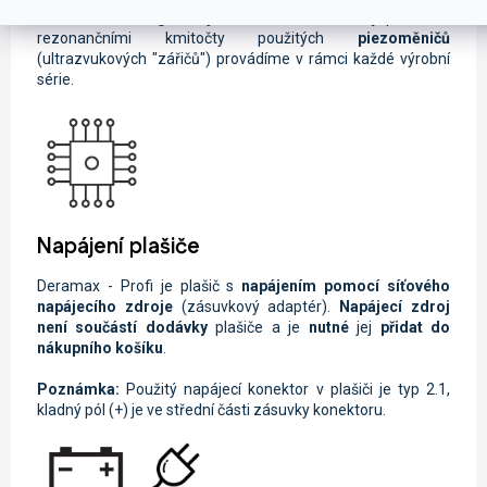
kmitočtů
, které
generují elektronické obvody
plašiče s
rezonančními kmitočty použitých
piezoměničů
(ultrazvukových "zářičů") provádíme v rámci každé výrobní
série.
Napájení plašiče
Deramax - Profi je plašič s
napájením pomocí síťového
napájecího zdroje
(zásuvkový adaptér).
Napájecí zdroj
není součástí dodávky
plašiče a je
nutné
jej
přidat do
nákupního košíku
.
Poznámka:
Použitý napájecí konektor v plašiči je typ 2.1,
kladný pól (+) je ve střední části zásuvky konektoru.