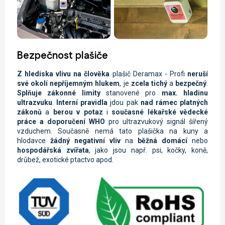
Bezpečnost plašiče
Z hlediska vlivu na člověka
plašič Deramax - Profi
neruší
své okolí nepříjemným hlukem
, je
zcela tichý
a
bezpečný
.
Splňuje zákonné limity
stanovené pro
max. hladinu
ultrazvuku
.
Interní pravidla
jdou pak
nad rámec platných
zákonů
a
berou v potaz
i
současné lékařské vědecké
práce a doporučení WHO
pro ultrazvukový signál šířený
vzduchem. Současně nemá tato plašička na kuny a
hlodavce
žádný negativní vliv
na
běžná domácí
nebo
hospodářská zvířata
, jako jsou např. psi, kočky, koně,
drůbež, exotické ptactvo apod.