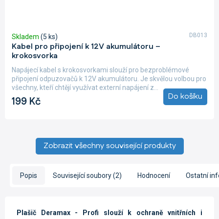
DB013
Skladem
(5 ks)
Kabel pro připojení k 12V akumulátoru –
krokosvorka
Napájecí kabel s krokosvorkami slouží pro bezproblémové
připojení odpuzovačů k 12V akumulátoru. Je skvělou volbou pro
všechny, kteří chtějí využívat externí napájení z...
Do košíku
199 Kč
Zobrazit všechny související produkty
Popis
Související soubory (2)
Hodnocení
Ostatní in
Plašič Deramax
- Profi
slouží k ochraně vnitřních i