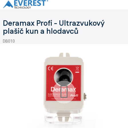
Přejít
na
obsah
Deramax Profi - Ultrazvukový
plašič kun a hlodavců
DB010