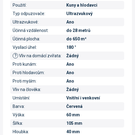
Použití
:
Kuny a hlodavci
Typ odpuzovače
:
Ultrazvukový
Ultrazvukové
:
Ano
Účinná vzdálenost
:
do 28 metrů
Účinná plocha
:
do 650 m²
Vysílací úhel
:
180 °
?
Vliv na domácí zvířata
:
Žádný
Proti kunám
:
Ano
Proti hlodavcům
:
Ano
Proti myším
:
Ano
Vliv na člověka
:
Žádný
Umístění
:
Vnitřní i venkovní
Barva
:
Červená
Výška
:
60 mm
Šířka
:
105 mm
Hloubka
:
40 mm