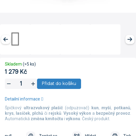
Skladem
(>5 ks)
1 279 Kč
Měrná
Přidat do košíku
cena:
Detailní informace
Špičkový
ultrazvukový plašič
(odpuzovač)
kun
,
myší
,
potkanů
,
krys
,
lasiček
,
plchů
či
rejsků
.
Vysoký výkon
a
bezpečný provoz
.
Automatická
změna kmitočtu
i
výkonu
. Český produkt.
null