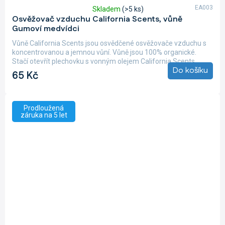
EA003
Skladem
(>5 ks)
Průměrné
Osvěžovač vzduchu California Scents, vůně
hodnocení
Gumoví medvídci
produktu
je
Vůně California Scents jsou osvědčené osvěžovače vzduchu s
5,0
koncentrovanou a jemnou vůní. Vůně jsou 100% organické.
z
Stačí otevřít plechovku s vonným olejem California Scents,...
5
Do košíku
65 Kč
hvězdiček.
Prodloužená
záruka na 5 let