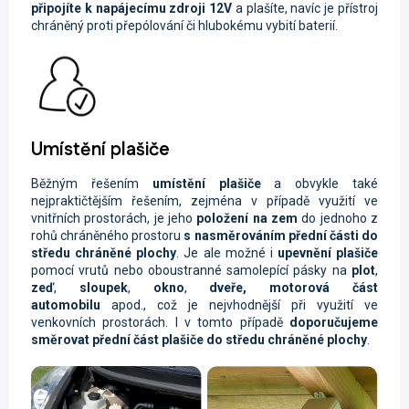
připojíte k napájecímu zdroji 12V
a plašíte, navíc je přístroj
chráněný proti přepólování či hlubokému vybití baterií.
Umístění plašiče
Běžným řešením
umístění plašiče
a obvykle také
nejpraktičtějším řešením, zejména v případě využití ve
vnitřních prostorách, je jeho
položení na zem
do jednoho z
rohů chráněného prostoru
s nasměrováním přední části do
středu chráněné plochy
. Je ale možné i
upevnění plašiče
pomocí vrutů nebo oboustranné samolepící pásky na
plot
,
zeď
,
sloupek
,
okno
,
dveře, motorová část
automobilu
apod., což je nejvhodnější při využití ve
venkovních prostorách. I v tomto případě
doporučujeme
směrovat přední část plašiče do středu chráněné plochy
.