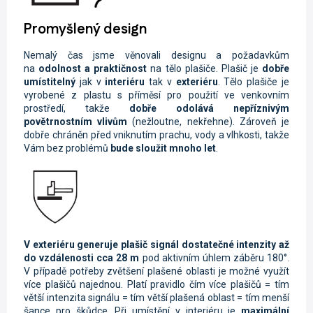
Promyšlený design
Nemalý čas jsme věnovali designu a požadavkům
na
odolnost a praktičnost
na tělo plašiče. Plašič je
dobře
umístitelný
jak v
interiéru
tak v
exteriéru
. Tělo plašiče je
vyrobené z plastu s příměsí pro použití ve venkovním
prostředí, takže
dobře odolává nepříznivým
povětrnostním vlivům
(nežloutne, nekřehne). Zároveň je
dobře chráněn před vniknutím prachu, vody a vlhkosti, takže
Vám bez problémů
bude sloužit mnoho let
.
V exteriéru generuje plašič signál dostatečné intenzity až
do vzdálenosti cca 28 m
pod aktivním úhlem záběru 180°.
V případě potřeby zvětšení plašené oblasti je možné využít
více plašičů najednou. Platí pravidlo čím více plašičů = tím
větší intenzita signálu = tím větší plašená oblast = tím menší
šance pro škůdce. Při umístění v interiéru je
maximální