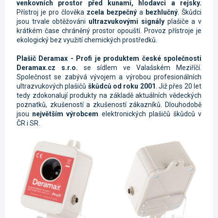
venkovních prostor před kunami, hlodavci a rejsky.
Přístroj je pro člověka
zcela bezpečný
a
bezhlučný
. Škůdci
jsou trvale obtěžováni
ultrazvukovými signály
plašiče a v
krátkém čase chráněný prostor opouští. Provoz přístroje je
ekologický bez využití chemických prostředků.
Plašič Deramax - Profi je produktem české společnosti
Deramax.cz s.r.o.
se sídlem ve Valašském Meziříčí.
Společnost se zabývá vývojem a výrobou profesionálních
ultrazvukových plašičů
škůdců od roku 2001
. Již přes 20 let
tedy zdokonalují produkty na základě aktuálních vědeckých
poznatků, zkušeností a zkušeností zákazníků. Dlouhodobě
jsou
největším výrobcem
elektronických plašičů škůdců v
ČR i SR.