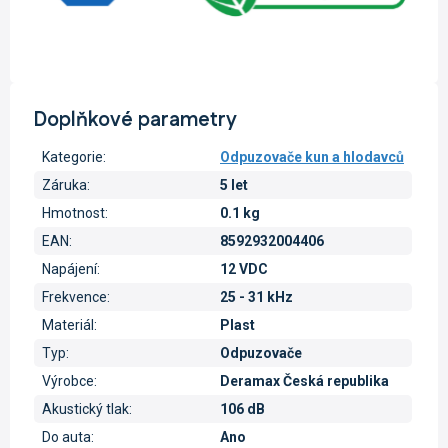
Doplňkové parametry
Kategorie
:
Odpuzovače kun a hlodavců
Záruka
:
5 let
Hmotnost
:
0.1 kg
EAN
:
8592932004406
Napájení
:
12 VDC
Frekvence
:
25 - 31 kHz
Materiál
:
Plast
Typ
:
Odpuzovače
Výrobce
:
Deramax Česká republika
Akustický tlak
:
106 dB
Do auta
:
Ano