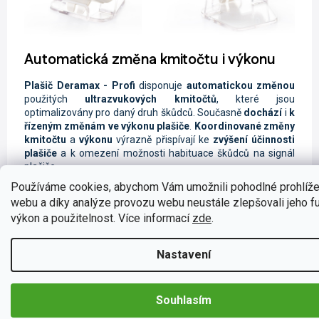
Automatická změna kmitočtu i výkonu
Plašič Deramax - Profi
disponuje
automatickou změnou
použitých
ultrazvukových kmitočtů
, které jsou
optimalizovány pro daný druh škůdců. Současně
dochází
i
k
řízeným změnám
ve výkonu plašiče
.
Koordinované změny
kmitočtu
a
výkonu
výrazně přispívají ke
zvýšení účinnosti
plašiče
a k omezení možnosti habituace škůdců na signál
plašiče.
Používáme cookies, abychom Vám umožnili pohodlné prohlíže
webu a díky analýze provozu webu neustále zlepšovali jeho f
výkon a použitelnost. Více informací
zde
.
Rezonanční zesílení ultrazvukového
Nastavení
signálu
Plašič Deramax - Profi
využívá rezonančního zesílení
Souhlasím
signálu
, které je
důležité
pro
dosažení nejvyššího
možného výkonu
při co nejnižší spotřebě energie.
Kalibraci