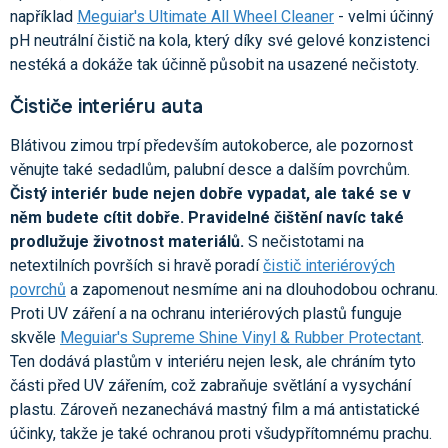
například
Meguiar's Ultimate All Wheel Cleaner
- velmi účinný
pH neutrální čistič na kola, který díky své gelové konzistenci
nestéká a dokáže tak účinně působit na usazené nečistoty.
Čističe interiéru auta
Blátivou zimou trpí především autokoberce, ale pozornost
věnujte také sedadlům, palubní desce a dalším povrchům.
Čistý interiér bude nejen dobře vypadat, ale také se v
něm budete cítit dobře. Pravidelné čištění navíc také
prodlužuje životnost materiálů.
S nečistotami na
netextilních površích si hravě poradí
čistič interiérových
povrchů
a zapomenout nesmíme ani na dlouhodobou ochranu.
Proti UV záření a na ochranu interiérových plastů funguje
skvěle
Meguiar's Supreme Shine Vinyl & Rubber Protectant
.
Ten dodává plastům v interiéru nejen lesk, ale chráním tyto
části před UV zářením, což zabraňuje světlání a vysychání
plastu. Zároveň nezanechává mastný film a má antistatické
účinky, takže je také ochranou proti všudypřítomnému prachu.