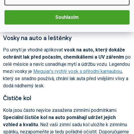
Náš tip:
Chcete být na jaro a léto opravdu připraveni? Pak
určitě mějte v zásobě
Meguiar’s Heavy Duty Bug Remover
Souhlasím
neboli pěnový
odstraňovač hmyzu a asfaltu
, který je účinný a
zároveň šetrný k laku, chromovým částem, plastům i kovům.
Vosky na auto a leštěnky
Po umytí je vhodné aplikovat
vosk na auto, který dokáže
ochránit lak před počasím, chemikáliemi a UV zářením
po
celé měsíce a navíc usnadňuje mytí a údržbu vozu. Legendou
mezi vosky je
Meguiar's rychlý vosk s přírodní karnaubou
,
který se snadno používá, chrání lak auta před vnějšími vlivy a
dodá nádherný lesk.
Čističe kol
Kola jsou často nejvíce zasažena zimními podmínkami.
Speciální čističe kol na auto pomáhají udržet jejich
vzhled a kvalitu
. Než vaši zimní sadu kol uložíte k zimnímu
spánku, nezapomeňte je tedy pořádně očistit. Doporučujeme