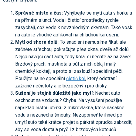
Správné místo a čas:
Vyhýbejte se mytí auta v horku a
na přímém slunci. Voda i čisticí prostředky rychle
zasychají, což vede k nevzhledným skvrnám. Také vosk
na auto je vhodné aplikovat na chladnou karoserii.
Mytí od shora dolů:
To snad ani nemusíme říkat, ale
začněte střechou, pokračujte přes okna, dveře až dolů.
Nejšpinavější část auta, tedy kola, si nechte až na závěr.
Brzdový prach, mastnota a sůl z nich dělají malý
chemický koktejl, a proto si zaslouží speciální péči.
Použijte na ně speciální
čistič kol
, který odstraní
zažrané nečistoty a je bezpečný i pro disky.
Sušení je stejně důležité jako mytí:
Nechat auto
oschnout na vzduchu? Chyba. Na vysušení použijte
například čistou utěrku z mikrovlákna, která nasákne
vodu a nezanechá šmouhy. Nezapomeňte ihned po
umytí auto také krátce projet a párkrát zprudka zabrzdit,
aby se voda dostala pryč i z brzdových kotoučů.