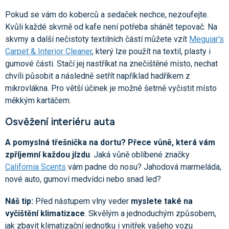
Pokud se vám do koberců a sedaček nechce, nezoufejte.
Kvůli každé skvrně od kafe není potřeba shánět tepovač. Na
skvrny a další nečistoty textilních částí můžete vzít
Meguiar's
Carpet & Interior Cleaner
, který lze použít na textil, plasty i
gumové části. Stačí jej nastříkat na znečištěné místo, nechat
chvíli působit a následně setřít například hadříkem z
mikrovlákna. Pro větší účinek je možné šetrně vyčistit místo
měkkým kartáčem.
Osvěžení interiéru auta
A pomyslná třešnička na dortu? Přece vůně, která vám
zpříjemní každou jízdu
. Jaká vůně oblíbené značky
California Scents
vám padne do nosu? Jahodová marmeláda,
nové auto, gumoví medvídci nebo snad led?
Náš tip:
Před nástupem vlny veder
myslete také na
vyčištění klimatizace
. Skvělým a jednoduchým způsobem,
jak zbavit klimatizační jednotku i vnitřek vašeho vozu