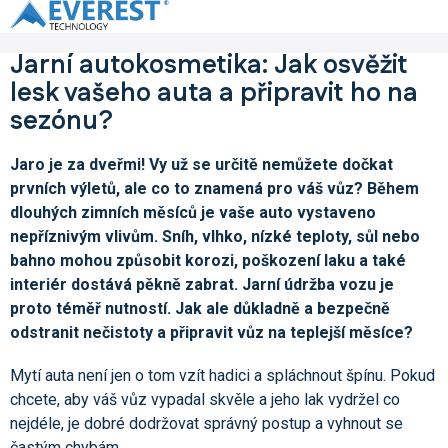
Přejít
na
obsah
Jarní autokosmetika: Jak osvěžit
lesk vašeho auta a připravit ho na
sezónu?
Jaro je za dveřmi! Vy už se určitě nemůžete dočkat
prvních výletů, ale co to znamená pro váš vůz? Během
dlouhých zimních měsíců je vaše auto vystaveno
nepříznivým vlivům. Sníh, vlhko, nízké teploty, sůl nebo
bahno mohou způsobit korozi, poškození laku a také
interiér dostává pěkně zabrat. Jarní údržba vozu je
proto téměř nutností. Jak ale důkladně a bezpečně
odstranit nečistoty a připravit vůz na teplejší měsíce?
Mytí auta není jen o tom vzít hadici a spláchnout špínu. Pokud
chcete, aby váš vůz vypadal skvěle a jeho lak vydržel co
nejdéle, je dobré dodržovat správný postup a vyhnout se
častým chybám.