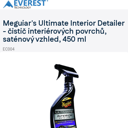
Přejít
na
obsah
Meguiar's Ultimate Interior Detailer
- čistič interiérových povrchů,
saténový vzhled, 450 ml
EC004