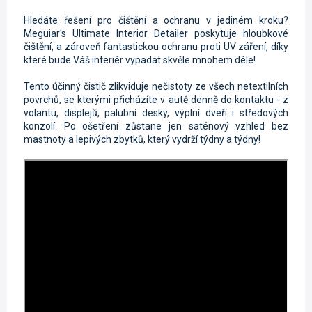
Hledáte řešení pro čištění a ochranu v jediném kroku?
Meguiar's Ultimate Interior Detailer poskytuje hloubkové
čištění, a zároveň fantastickou ochranu proti UV záření, díky
které bude Váš interiér vypadat skvěle mnohem déle!
Tento účinný čistič zlikviduje nečistoty ze všech netextilních
povrchů, se kterými přicházíte v autě denně do kontaktu - z
volantu, displejů, palubní desky, výplní dveří i středových
konzolí. Po ošetření zůstane jen saténový vzhled bez
mastnoty a lepivých zbytků, který vydrží týdny a týdny!