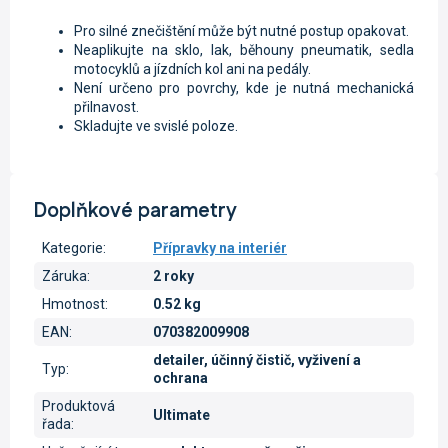
Pro silné znečištění může být nutné postup opakovat.
Neaplikujte na sklo, lak, běhouny pneumatik, sedla
motocyklů a jízdních kol ani na pedály.
Není určeno pro povrchy, kde je nutná mechanická
přilnavost.
Skladujte ve svislé poloze.
Doplňkové parametry
Kategorie
:
Přípravky na interiér
Záruka
:
2 roky
Hmotnost
:
0.52 kg
EAN
:
070382009908
detailer, účinný čistič, vyživení a
Typ
:
ochrana
Produktová
Ultimate
řada
: