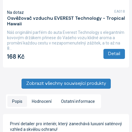
EA018
Na dotaz
Osvěžovač vzduchu EVEREST Technology - Tropical
Hawaii
Náš originální parfém do auta Everest Technology s elegantním
kovovým držákem přinese do Vašeho vozu klidné aroma a
promění každou cestu v nezapomenutelný zážitek, a to až na
8...
Detail
168 Kč
Zobrazit všechny související produkty
Popis
Hodnocení
Ostatní informace
První detailer pro interiér, který zanechává luxusní saténový
vzhled a skvělou ochranu!