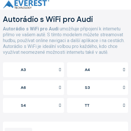
Přejít
na
obsah
Autorádio s WiFi pro Audi
Autorádio s WiFi pro Audi
umožňuje připojení k internetu
přímo ve vašem autě. S tímto modelem můžete streamovat
hudbu, používat online navigaci a další aplikace i na cestách.
Autorádio s WiFi je ideální volbou pro každého, kdo chce
využívat neomezené možnosti internetu také v autě.
A3
A4
A6
S3
S4
TT
Ř