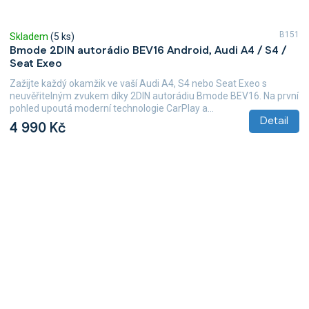
B151
Skladem
(5 ks)
Bmode 2DIN autorádio BEV16 Android, Audi A4 / S4 /
Seat Exeo
Zažijte každý okamžik ve vaší Audi A4, S4 nebo Seat Exeo s
neuvěřitelným zvukem díky 2DIN autorádiu Bmode BEV16. Na první
pohled upoutá moderní technologie CarPlay a...
Detail
4 990 Kč