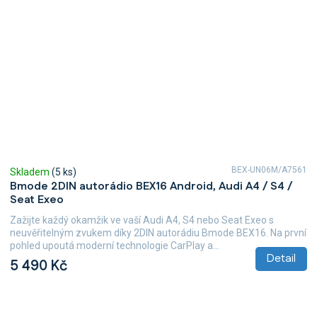
BEX-UN06M/A7561
Skladem
(5 ks)
Bmode 2DIN autorádio BEX16 Android, Audi A4 / S4 /
Seat Exeo
Zažijte každý okamžik ve vaší Audi A4, S4 nebo Seat Exeo s
neuvěřitelným zvukem díky 2DIN autorádiu Bmode BEX16. Na první
pohled upoutá moderní technologie CarPlay a...
Detail
5 490 Kč