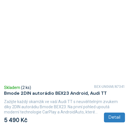
BEX-UN06M/A7341
Skladem
(2 ks)
Bmode 2DIN autorádio BEX23 Android, Audi TT
Zažijte každý okamžik ve vaší Audi TT s neuvěřitelným zvukem
díky 2DIN autorádiu Bmode BEX23. Na první pohled upoutá
moderní technologie CarPlay a AndroidAuto, které...
Detail
5 490 Kč