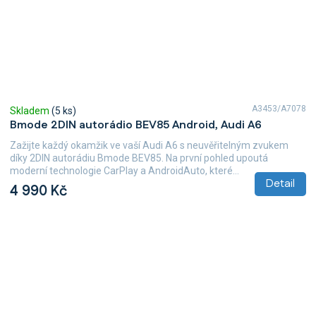
A3453/A7078
Skladem
(5 ks)
Bmode 2DIN autorádio BEV85 Android, Audi A6
Zažijte každý okamžik ve vaší Audi A6 s neuvěřitelným zvukem
díky 2DIN autorádiu Bmode BEV85. Na první pohled upoutá
moderní technologie CarPlay a AndroidAuto, které...
Detail
4 990 Kč