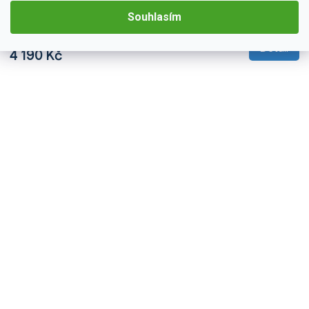
Zažijte každý okamžik ve vaší Audi A6 s neuvěřitelným zvukem
Souhlasím
díky 2DIN autorádiu Podofo PEV58. Na první pohled upoutá
moderní technologie CarPlay a AndroidAuto, které...
Detail
4 190 Kč