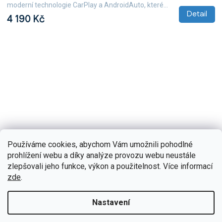
moderní technologie CarPlay a AndroidAuto, které...
Detail
4 190 Kč
Používáme cookies, abychom Vám umožnili pohodlné
prohlížení webu a díky analýze provozu webu neustále
zlepšovali jeho funkce, výkon a použitelnost. Více informací
zde
.
Nastavení
B067/A7078
Skladem
(5 ks)
Podofo 2DIN autorádio PEV58 Android, Audi A6