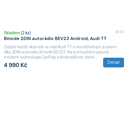
B161
Skladem
(2 ks)
Bmode 2DIN autorádio BEV23 Android, Audi TT
Zažijte každý okamžik ve vaší Audi TT s neuvěřitelným zvukem
díky 2DIN autorádiu Bmode BEV23. Na první pohled upoutá
moderní technologie CarPlay a AndroidAuto, které...
Detail
4 990 Kč