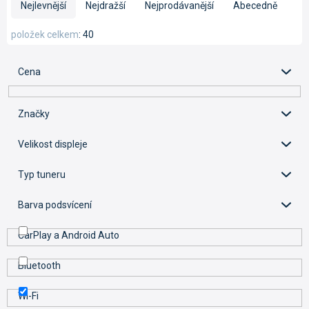
a
Nejlevnější
Nejdražší
Nejprodávanější
Abecedně
z
e
položek celkem
40
n
í
Cena
p
r
o
Značky
d
u
Velikost displeje
k
t
Typ tuneru
ů
Barva podsvícení
CarPlay a Android Auto
Bluetooth
Wi-Fi