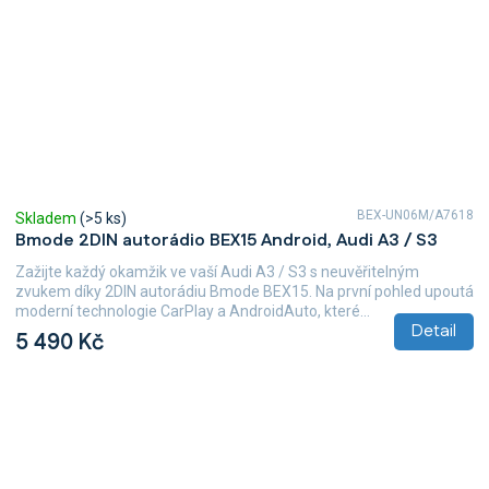
BEX-UN06M/A7618
Skladem
(>5 ks)
Bmode 2DIN autorádio BEX15 Android, Audi A3 / S3
Zažijte každý okamžik ve vaší Audi A3 / S3 s neuvěřitelným
zvukem díky 2DIN autorádiu Bmode BEX15. Na první pohled upoutá
moderní technologie CarPlay a AndroidAuto, které...
Detail
5 490 Kč