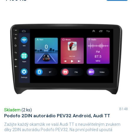
B148
Skladem
(2 ks)
Podofo 2DIN autorádio PEV32 Android, Audi TT
Zažijte každý okamžik ve vaší Audi TT s neuvěřitelným zvukem
díky 2DIN autorádiu Podofo PEV32. Na první pohled upoutá