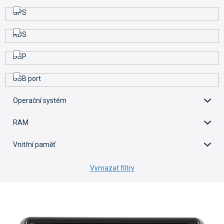
GPS
RDS
DSP
USB port
Operační systém
RAM
Vnitřní paměť
Vymazat filtry
V
ý
p
i