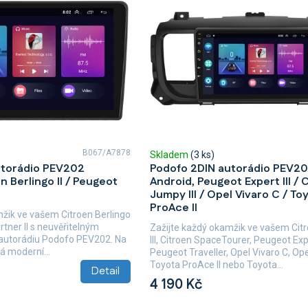
B067/A7878
Skladem
(3 ks)
utorádio PEV202
Podofo 2DIN autorádio PEV2
n Berlingo II / Peugeot
Android, Peugeot Expert III / 
Jumpy III / Opel Vivaro C / To
ProAce II
mžik ve vašem Citroen Berlingo
rtner II s neuvěřitelným
Zažijte každý okamžik ve vašem Ci
autorádiu Podofo PEV202. Na
III, Citroen SpaceTourer, Peugeot Exper
á moderní...
Peugeot Traveller, Opel Vivaro C, Opel
Toyota ProAce II nebo Toyota...
Detail
4 190 Kč