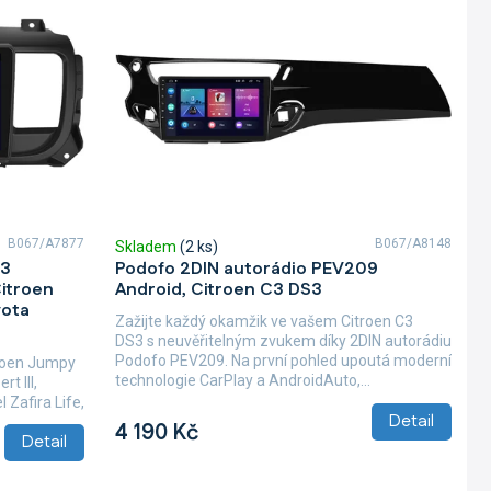
B067/A7877
B067/A8148
Skladem
(2 ks)
03
Podofo 2DIN autorádio PEV209
Citroen
Android, Citroen C3 DS3
yota
Zažijte každý okamžik ve vašem Citroen C3
DS3 s neuvěřitelným zvukem díky 2DIN autorádiu
Podofo PEV209. Na první pohled upoutá moderní
troen Jumpy
technologie CarPlay a AndroidAuto,...
t III,
 Zafira Life,
Detail
4 190 Kč
Detail