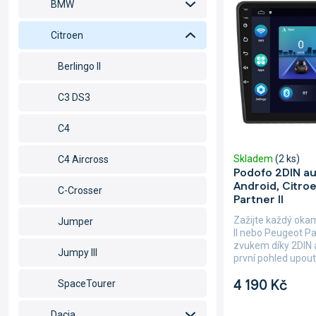
p
BMW
p
r
i
o
Citroen
s
d
p
u
Berlingo II
r
k
o
t
C3 DS3
d
ů
u
C4
k
t
Skladem
(2 ks)
C4 Aircross
ů
Podofo 2DIN a
Android, Citroe
C-Crosser
Partner II
Zažijte každý oka
Jumper
II nebo Peugeot Pa
zvukem díky 2DIN 
Jumpy III
první pohled upout
4 190 Kč
SpaceTourer
Dacia