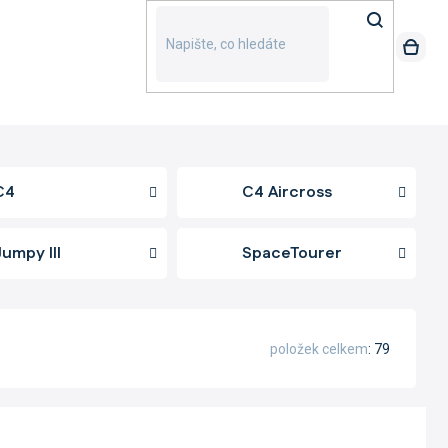
C4
C4 Aircross
Jumpy III
SpaceTourer
položek celkem
79