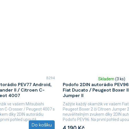
B294
Skladem
(3 ks)
Průměrné
torádio PEV77 Android,
Podofo 2DIN autorádio PEV96
hodnocení
ander II / Citroen C-
Fiat Ducato / Peugeot Boxer II
produktu
geot 4007
Jumper II
je
5,0
mžik ve vašem Mitsubishi
Zažijte každý okamžik ve vašem Fiat
z
roen C-Crosser / Peugeot 4007 s
Peugeot Boxer 2 či Citroen Jumper 2
5
kem díky 2DIN autorádiu
neuvěřitelným zvukem díky 2DIN aut
hvězdiček.
rvní pohled upoutá...
Podofo PEV96. Na první pohled upou
Do košíku
moderní...
4 190 Kč