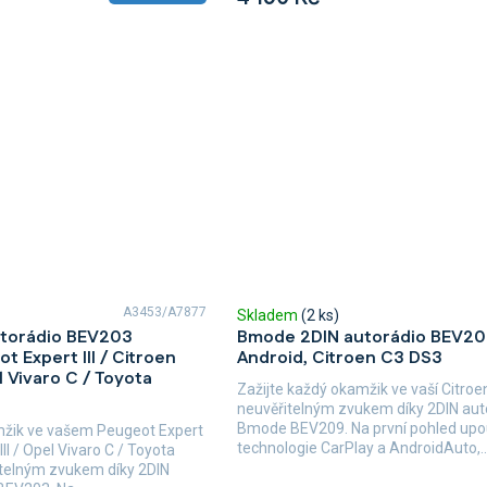
A3453/A7877
Skladem
(2 ks)
torádio BEV203
Bmode 2DIN autorádio BEV2
t Expert III / Citroen
Android, Citroen C3 DS3
l Vivaro C / Toyota
Zažijte každý okamžik ve vaší Citroe
neuvěřitelným zvukem díky 2DIN aut
Bmode BEV209. Na první pohled upo
mžik ve vašem Peugeot Expert
technologie CarPlay a AndroidAuto,..
III / Opel Vivaro C / Toyota
itelným zvukem díky 2DIN