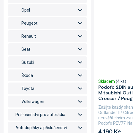
Opel
Peugeot
Renault
Seat
Suzuki
Škoda
Skladem
(4 ks)
Podofo 2DIN au
Toyota
Mitsubishi Outl
Crosser / Peu
Volkswagen
Zažijte každý oka
Outlander II / Cit
Příslušenství pro autorádia
neuvěřitelným zvu
Podofo PEV77. Na p
Autodoplňky a příslušenství
4 190 Kč