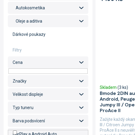
Autokosmetika
Oleje a aditiva
Dárkové poukazy
Cena
Značky
Skladem
(3 ks)
Bmode 2DIN au
Velikost displeje
Android, Peugeo
Jumpy III / Ope
Typ tuneru
ProAce II
Zažijte každý oka
Barva podsvícení
III / Citroen Jumpy 
ProAce II s neuvěř
CarPlay a Android Auto