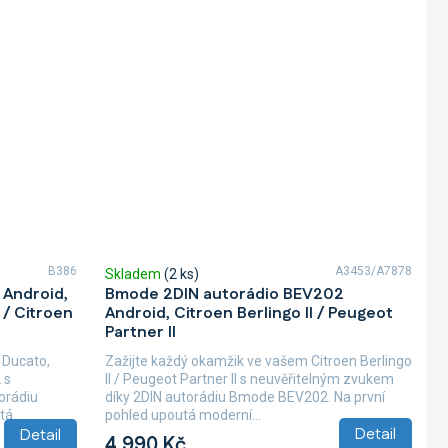
B386
A3453/A7878
Skladem
(2 ks)
 Android,
Bmode 2DIN autorádio BEV202
 / Citroen
Android, Citroen Berlingo II / Peugeot
Partner II
 Ducato,
Zažijte každý okamžik ve vašem Citroen Berlingo
 s
II / Peugeot Partner II s neuvěřitelným zvukem
orádiu
díky 2DIN autorádiu Bmode BEV202. Na první
tá
pohled upoutá moderní...
Detail
Detail
4 990 Kč