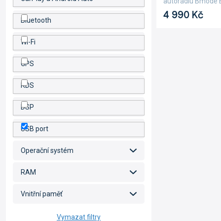
autorádiu Bmode B
4 990 Kč
Bluetooth
Wi-Fi
GPS
RDS
DSP
USB port
Operační systém
RAM
Vnitřní paměť
Vymazat filtry