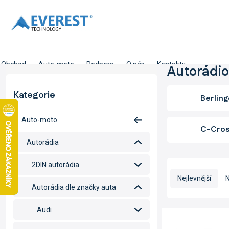
Přejít
na
obsah
Obchod
Auto-moto
Podpora
O nás
Kontakty
P
Autorádio
o
s
Kategorie
Přeskočit
Berlingo
t
kategorie
r
Auto-moto
a
C-Cros
n
Autorádia
n
í
Ř
2DIN autorádia
p
a
a
Nejlevnější
N
z
Autorádia dle značky auta
n
e
e
n
Audi
V
l
í
ý