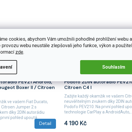
áme cookies, abychom Vám umožnili pohodlné prohlížení webu a
 provozu webu neustále zlepšovali jeho funkce, výkon a použitel
formací
zde
.
avení
Souhlasím
B442
Skladem
(5 ks)
Skladem
(2 ks)
torádio PEV21 Android,
Podofo 2DIN autorádio PEV21
eugeot Boxer II / Citroen
Citroen C4 I
Zažijte každý okamžik ve vašem Citr
neuvěřitelným zvukem díky 2DIN aut
mžik ve vašem Fiat Ducato,
Podofo PEV210. Na první pohled up
i Citroen Jumper 2 s
technologie CarPlay a AndroidAuto,..
kem díky 2DIN autorádiu
první pohled upoutá
4 190 Kč
Detail