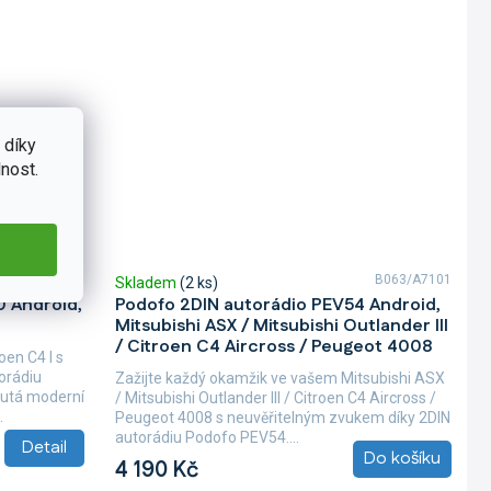
 díky
nost.
B067/A7186
B063/A7101
Skladem
(2 ks)
0 Android,
Podofo 2DIN autorádio PEV54 Android,
Mitsubishi ASX / Mitsubishi Outlander III
/ Citroen C4 Aircross / Peugeot 4008
oen C4 I s
orádiu
Zažijte každý okamžik ve vašem Mitsubishi ASX
outá moderní
/ Mitsubishi Outlander III / Citroen C4 Aircross /
.
Peugeot 4008 s neuvěřitelným zvukem díky 2DIN
autorádiu Podofo PEV54....
Detail
Do košíku
4 190 Kč