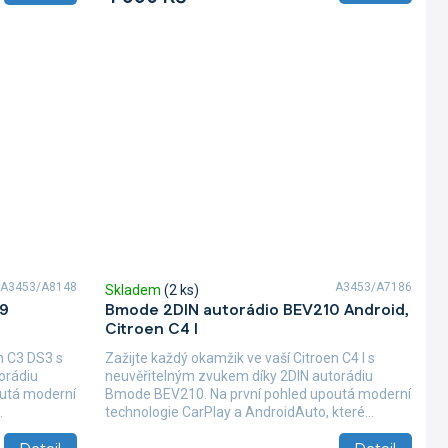
A3453/A8148
A3453/A7186
Skladem
(2 ks)
09
Bmode 2DIN autorádio BEV210 Android,
Citroen C4 I
n C3 DS3 s
Zažijte každý okamžik ve vaší Citroen C4 I s
orádiu
neuvěřitelným zvukem díky 2DIN autorádiu
utá moderní
Bmode BEV210. Na první pohled upoutá moderní
.
technologie CarPlay a AndroidAuto, které...