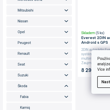
Mitsubishi
Nissan
Opel
Skladem
(5 ks)
Everest 2DIN 
Android s GPS
Peugeot
2DIN autorádio Ev
Renault
systémem Android
Použív
multimediální výb
Zaujme 7" QLED di
analýze
Seat
800 px,...
Více in
8 290 Kč
Suzuki
Nast
Škoda
Fabia
Kamiq