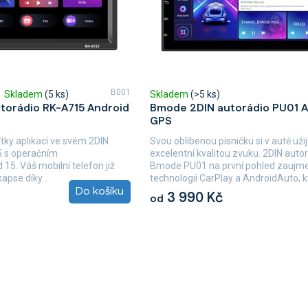
B001
Skladem
(5 ks)
Skladem
(>5 ks)
torádio RK-A715 Android
Bmode 2DIN autorádio PU01 A
GPS
ítky aplikací ve svém 2DIN
Svou oblíbenou písničku si v autě užij
5 s operačním
excelentní kvalitou zvuku. 2DIN auto
5. Váš mobilní telefon již
Bmode PU01 na první pohled zaujm
apse díky...
technologií CarPlay a AndroidAuto, kt
Do košíku
3 990 Kč
od