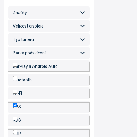
Značky
Velikost displeje
Typ tuneru
Barva podsvícení
CarPlay a Android Auto
Bluetooth
Wi-Fi
GPS
RDS
DSP