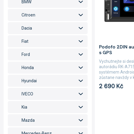
u
BMW
r
k
o
t
Citroen
d
ů
u
Dacia
k
t
Fiat
ů
Průměrné
Podofo 2DIN au
hodnocení
s GPS
produktu
Ford
je
Vychutnejte si des
4,7
autorádiu RK-A71
Honda
z
systémem Android 1
5
zůstane navždy v k
Hyundai
hvězdiček.
2 690 Kč
IVECO
Kia
Mazda
Mercedes-Benz