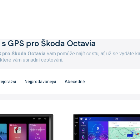
 s GPS pro Škoda Octavia
S pro Škoda Octavia
vám pomůže najít cestu, ať už se vydáte ka
 které vám usnadní cestování.
ejdražší
Nejprodávanější
Abecedně