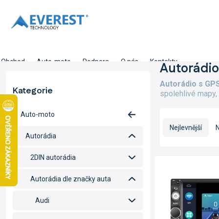
Přejít
na
obsah
Obchod
Auto-moto
Podpora
O nás
Kontakty
P
Autorádio
o
Autorádio s GP
s
Kategorie
Přeskočit
spolehlivé mapy,
t
kategorie
r
Ř
Auto-moto
a
a
n
Nejlevnější
N
z
Autorádia
n
e
í
n
2DIN autorádia
V
p
í
ý
a
p
Autorádia dle značky auta
p
n
r
i
e
o
Audi
s
l
d
p