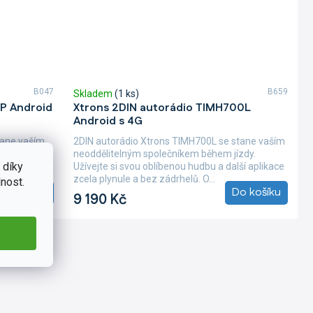
B047
B659
Skladem
(1 ks)
2P Android
Xtrons 2DIN autorádio TIMH700L
Android s 4G
tane vaším
2DIN autorádio Xtrons TIMH700L se stane vaším
ízdy.
neoddělitelným společníkem během jízdy.
 díky
lší aplikace
Užívejte si svou oblíbenou hudbu a další aplikace
zcela plynule a bez zádrhelů. O...
nost.
Do košíku
Do košíku
9 190 Kč