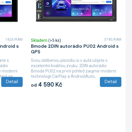
1826/RAM
3745/RAM
Skladem
(>5 ks)
ndroid s
Bmode 2DIN autorádio PU02 Android s
GPS
ete s
Svou oblíbenou písničku si v autě užijete s
rádio
excelentní kvalitou zvuku. 2DIN autorádio
e moderní
Bmode PU02 na první pohled zaujme moderní
eré se...
technologií CarPlay a AndroidAuto,...
Detail
Detail
4 590 Kč
od